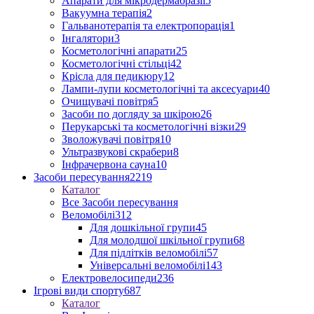
Апарати для мікродермабразії
5
Вакуумна терапія
2
Гальванотерапія та електропорація
1
Інгалятори
3
Косметологічні апарати
25
Косметологічні стільці
42
Крісла для педикюру
12
Лампи-лупи косметологічні та аксесуари
40
Очищувачі повітря
5
Засоби по догляду за шкірою
26
Перукарські та косметологічні візки
29
Зволожувачі повітря
10
Ультразвукові скрабери
8
Інфрачервона сауна
10
Засоби пересування
2219
Каталог
Все Засоби пересування
Веломобілі
312
Для дошкільної групи
45
Для молодшої шкільної групи
68
Для підлітків веломобілі
57
Універсальні веломобілі
143
Електровелосипеди
236
Ігрові види спорту
687
Каталог