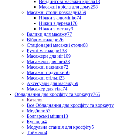
Вендингові масажні крісла
13
Масажні крісла для дому
298
Масажні столи розкладні
259
Ніжки з алюмінію
74
Ніжки з дерева
176
Ніжки з металу
9
Валики для масажу
77
Вібромасажери
26
Стаціонарні масажні столи
68
Ручні масажери
138
Масажери для ніг
109
Масажери для шиї
23
Масажні накидки
72
Масажні подушки
56
Масажні стільці
23
Аксесуари для масажу
59
Масажер для тіла
74
Обладнання для кросфіту та воркауту
765
Каталог
Все Обладнання для кросфіту та воркауту
Медболи
57
Болгарські мішки
13
Кувалди
4
Модульна станція для кросфіту
5
Таймери
4