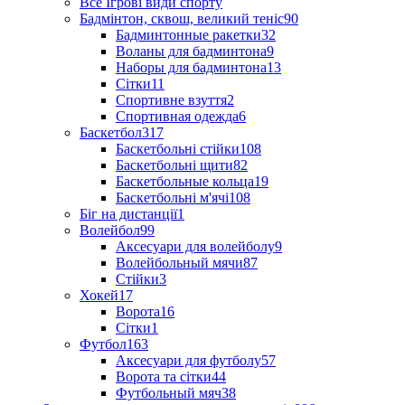
Все Ігрові види спорту
Бадмінтон, сквош, великий теніс
90
Бадминтонные ракетки
32
Воланы для бадминтона
9
Наборы для бадминтона
13
Сітки
11
Спортивне взуття
2
Спортивная одежда
6
Баскетбол
317
Баскетбольні стійки
108
Баскетбольні щити
82
Баскетбольные кольца
19
Баскетбольні м'ячі
108
Біг на дистанції
1
Волейбол
99
Аксесуари для волейболу
9
Волейбольный мячи
87
Стійки
3
Хокей
17
Ворота
16
Сітки
1
Футбол
163
Аксесуари для футболу
57
Ворота та сітки
44
Футбольный мяч
38