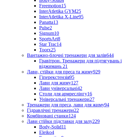
Body-Solid
4
Freemotion
15
InterAtletika GYM
25
InterAtletika X-Line
95
Panatta
13
Pulse
2
Signum
10
SportsArt
8
Star Trac
14
Toorx
25
Вантажно-блочні тренажери для залів
644
Гравітрон. Тренажери для підтягувань і
віджимань
21
Лави, стійки для преса та жиму
929
Гіперекстензія
95
Лави для жиму
127
Лави універсальні
42
Столи для армреслінгу
16
Універсальні тренажери
27
Тренажери для преса, лави для жиму
94
Гідравлічні тренажери
22
Комбіновані станки
124
Лави стійки підставки для залу
229
Body-Solid
11
Eleiko
4