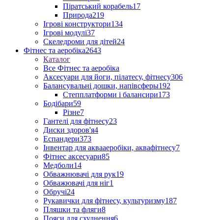
Піратський корабель
17
Природа
219
Ігрові конструктори
134
Ігрові модулі
37
Скеледроми для дітей
24
Фітнес та аеробіка
2643
Каталог
Все Фітнес та аеробіка
Аксесуари для йоги, пілатесу, фітнесу
306
Балансувальні дошки, напівсферы
192
Степплатформи і балансири
173
Бодібари
59
Різне
7
Гантелі для фітнесу
23
Диски здоров'я
4
Еспандери
373
Інвентар для аквааеробіки, аквафітнесу
7
Фітнес аксесуари
85
Медболи
14
Обважнювачі для рук
19
Обважювачі для ніг
1
Обручі
24
Рукавички для фітнесу, культуризму
187
Пляшки та фляги
8
Пояси для схуднення
6