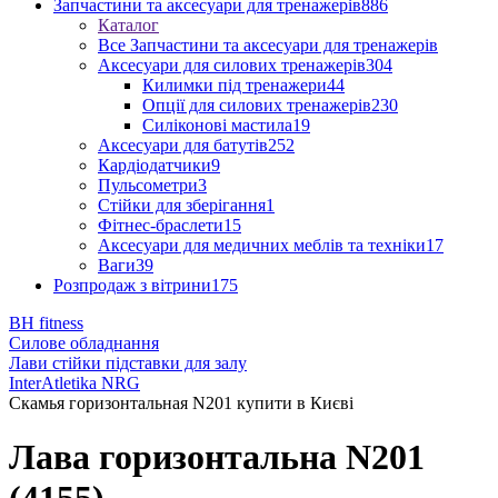
Запчастини та аксесуари для тренажерів
886
Каталог
Все Запчастини та аксесуари для тренажерів
Аксесуари для силових тренажерів
304
Килимки під тренажери
44
Опції для силових тренажерів
230
Силіконові мастила
19
Аксесуари для батутів
252
Кардіодатчики
9
Пульсометри
3
Стійки для зберігання
1
Фітнес-браслети
15
Аксесуари для медичних меблів та техніки
17
Ваги
39
Розпродаж з вітрини
175
BH fitness
Силове обладнання
Лави стійки підставки для залу
InterAtletika NRG
Скамья горизонтальная N201 купити в Києві
Лава горизонтальна N201