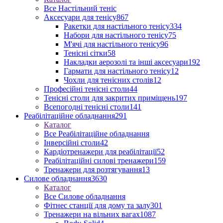
Все Настільний теніс
Аксесуари для тенісу
867
Ракетки для настільного тенісу
334
Набори для настільного тенісу
75
М'ячі для настільного тенісу
96
Тенісні сітки
58
Накладки аерозолі та інші аксесуари
192
Гармати для настільного тенісу
12
Чохли для тенісних столів
12
Професійні тенісні столи
44
Тенісні столи для закритих приміщень
197
Всепогодні тенісні столи
141
Реабілітаційне обладнання
291
Каталог
Все Реабілітаційне обладнання
Інверсійні столи
42
Кардіотренажери для реабілітації
52
Реабілітаційні силові тренажери
159
Тренажери для розтягування
13
Силове обладнання
3630
Каталог
Все Силове обладнання
Фітнес станції для дому та залу
301
Тренажери на вільних вагах
1087