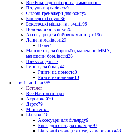
Все Бокс, єдиноборства, самоборона
Подушки для боксу
9
Силові тренажери для боксу
5
Боксерські груші
36
Боксерські мішки та груші
196
Водоналивні мішки
26
Аксесуари для бойових мистецтв
196
Лапи та маківари
29
Пады
4
Манекени для боротьби, манекени ММА,
манекени борцівські
26
Пневмогруші
17
Ринги для боксу
44
Ринги на помосте
8
Ринги напольные
10
Настільні Ігри
555
Каталог
Все Настільні Ігри
Аерохокей
30
Дартс
79
Міні-теніс
1
Більярд
218
Аксесуари для більярду
9
Більярдні стіл для піраміди
97
Більярдні столи для пулу - американка
48