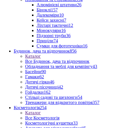
Алюмінієві штативи
26
Біноклі
157
Далекоміри
10
Кейси захисні
7
Ліхтарі тактичні
12
Монокуляри
16
Підзорні труби
36
Приціли
74
Сумки для фототехніки
16
Будинок, дача та відпочинок
856
Каталог
Все Будинок, дача та відпочинок
Обладнання та меблі для кемпінгу
43
Басейни
90
Гамаки
62
Дитячі гірки
46
Дитячі пісочниці
42
Гойдалки
162
Стільці садові та шезлонги
54
Тренажери для відкритого повітря
357
Косметологія
254
Каталог
Все Косметологія
Косметологічні кушетки
33