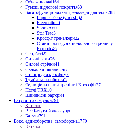
Обважнювачі
164
Гумові підлогові покриття
63
Багатофункціональні тренажери для залів
288
Impulse Zone (Crossfit)
2
Freemotion
0
SportsArt
0
Star Trac
3
Кросфіт тренажери
22
Станції для функціонального тренінгу
Explode
46
Сендбегі
22
Силові рами
26
Силові стрічки
41
Скакалки швидкісні
7
Станції для кросфіту
7
Тумби та пліобокси
5
Функціональний тренінг і Кроссфіт
37
Петлі TRX
10
Швидкісні бар'єри
4
Батути й аксесуари
791
Каталог
Все Батути й аксесуари
Батути
791
Бокс, єдиноборства, самоборона
1770
Каталог