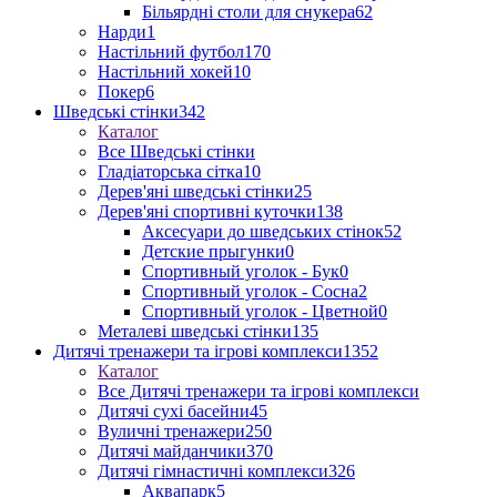
Більярдні столи для снукера
62
Нарди
1
Настільний футбол
170
Настільний хокей
10
Покер
6
Шведські стінки
342
Каталог
Все Шведські стінки
Гладіаторська сітка
10
Дерев'яні шведські стінки
25
Дерев'яні спортивні куточки
138
Аксесуари до шведських стінок
52
Детские прыгунки
0
Спортивный уголок - Бук
0
Спортивный уголок - Сосна
2
Спортивный уголок - Цветной
0
Металеві шведські стінки
135
Дитячі тренажери та ігрові комплекси
1352
Каталог
Все Дитячі тренажери та ігрові комплекси
Дитячі сухі басейни
45
Вуличні тренажери
250
Дитячі майданчики
370
Дитячі гімнастичні комплекси
326
Аквапарк
5