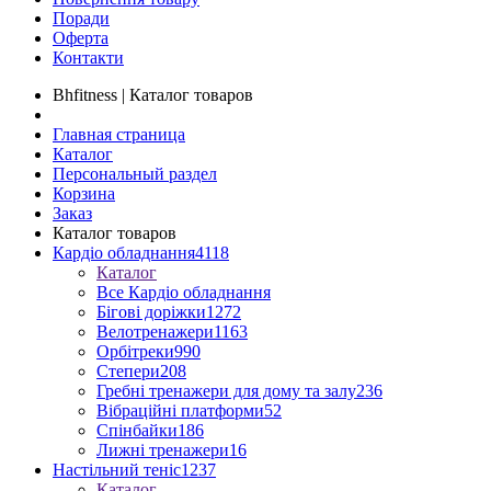
Поради
Оферта
Контакти
Bhfitness | Каталог товаров
Главная страница
Каталог
Персональный раздел
Корзина
Заказ
Каталог товаров
Кардіо обладнання
4118
Каталог
Все Кардіо обладнання
Бігові доріжки
1272
Велотренажери
1163
Орбітреки
990
Степери
208
Гребні тренажери для дому та залу
236
Вібраційні платформи
52
Спінбайки
186
Лижні тренажери
16
Настільний теніс
1237
Каталог