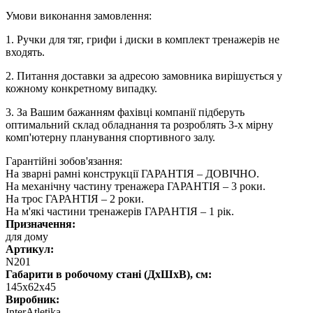
Умови виконання замовлення:
1. Ручки для тяг, грифи і диски в комплект тренажерів не
входять.
2. Питання доставки за адресою замовника вирішується у
кожному конкретному випадку.
3. За Вашим бажанням фахівці компанії підберуть
оптимальний склад обладнання та розроблять 3-х мірну
комп'ютерну планування спортивного залу.
Гарантійні зобов'язання:
На зварні рамні конструкції ГАРАНТІЯ – ДОВІЧНО.
На механічну частину тренажера ГАРАНТІЯ – 3 роки.
На трос ГАРАНТІЯ – 2 роки.
На м'які частини тренажерів ГАРАНТІЯ – 1 рік.
Призначення:
для дому
Артикул:
N201
Габарити в робочому стані (ДхШхВ), см:
145х62х45
Виробник:
InterAtletika