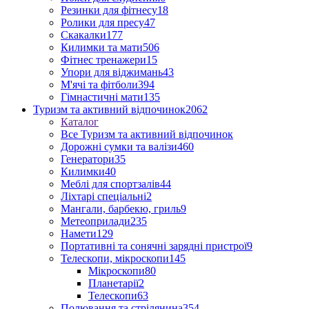
Резинки для фітнесу
18
Ролики для пресу
47
Скакалки
177
Килимки та мати
506
Фітнес тренажери
15
Упори для віджимань
43
М'ячі та фітболи
394
Гімнастичні мати
135
Туризм та активний відпочинок
2062
Каталог
Все Туризм та активний відпочинок
Дорожні сумки та валізи
460
Генератори
35
Килимки
40
Меблі для спортзалів
44
Ліхтарі спеціальні
2
Мангали, барбекю, гриль
9
Метеоприлади
235
Намети
129
Портативні та сонячні зарядні пристрої
9
Телескопи, мікроскопи
145
Мікроскопи
80
Планетарії
2
Телескопи
63
Полювання та стрілянина
354