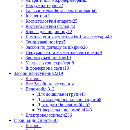
Апарати для мікродермабразії
5
Вакуумна терапія
2
Гальванотерапія та електропорація
1
Інгалятори
3
Косметологічні апарати
25
Косметологічні стільці
42
Крісла для педикюру
12
Лампи-лупи косметологічні та аксесуари
40
Очищувачі повітря
5
Засоби по догляду за шкірою
26
Перукарські та косметологічні візки
29
Зволожувачі повітря
10
Ультразвукові скрабери
8
Інфрачервона сауна
10
Засоби пересування
2219
Каталог
Все Засоби пересування
Веломобілі
312
Для дошкільної групи
45
Для молодшої шкільної групи
68
Для підлітків веломобілі
57
Універсальні веломобілі
143
Електровелосипеди
236
Ігрові види спорту
687
Каталог