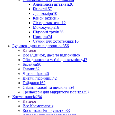
Алюмінієві штативи
26
Біноклі
157
Далекоміри
10
Кейси захисні
7
Ліхтарі тактичні
12
Монокуляри
16
Підзорні труби
36
Приціли
74
Сумки для фототехніки
16
Будинок, дача та відпочинок
856
Каталог
Все Будинок, дача та відпочинок
Обладнання та меблі для кемпінгу
43
Басейни
90
Гамаки
62
Дитячі гірки
46
Дитячі пісочниці
42
Гойдалки
162
Стільці садові та шезлонги
54
Тренажери для відкритого повітря
357
Косметологія
254
Каталог
Все Косметологія
Косметологічні кушетки
33