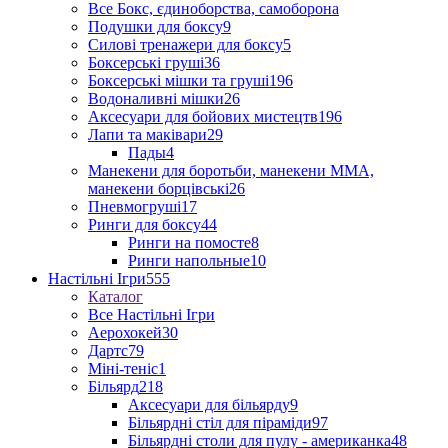
Все Бокс, єдиноборства, самоборона
Подушки для боксу
9
Силові тренажери для боксу
5
Боксерські груші
36
Боксерські мішки та груші
196
Водоналивні мішки
26
Аксесуари для бойових мистецтв
196
Лапи та маківари
29
Пады
4
Манекени для боротьби, манекени ММА,
манекени борцівські
26
Пневмогруші
17
Ринги для боксу
44
Ринги на помосте
8
Ринги напольные
10
Настільні Ігри
555
Каталог
Все Настільні Ігри
Аерохокей
30
Дартс
79
Міні-теніс
1
Більярд
218
Аксесуари для більярду
9
Більярдні стіл для піраміди
97
Більярдні столи для пулу - американка
48