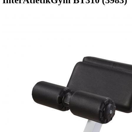
InterAtletikGym BT310 (3983)