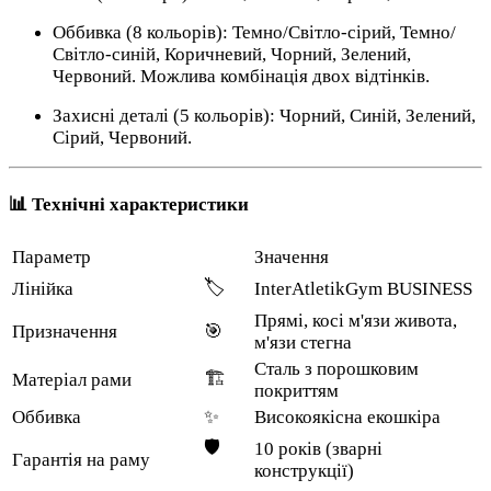
Оббивка (8 кольорів): Темно/Світло-сірий, Темно/
Світло-синій, Коричневий, Чорний, Зелений,
Червоний. Можлива комбінація двох відтінків.
Захисні деталі (5 кольорів): Чорний, Синій, Зелений,
Сірий, Червоний.
📊 Технічні характеристики
Параметр
Значення
🏷️
Лінійка
InterAtletikGym BUSINESS
Прямі, косі м'язи живота,
Призначення
🎯
м'язи стегна
Сталь з порошковим
🏗️
Матеріал рами
покриттям
Оббивка
✨
Високоякісна екошкіра
🛡️
10 років (зварні
Гарантія на раму
конструкції)