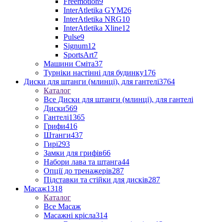
Freemotion
9
InterAtletika GYM
26
InterAtletika NRG
10
InterAtletika Xline
12
Pulse
9
Signum
12
SportsArt
7
Машини Сміта
37
Турніки настінні для будинку
176
Диски для штанги (млинці), для гантелі
3764
Каталог
Все Диски для штанги (млинці), для гантелі
Диски
569
Гантелі
1365
Грифи
416
Штанги
437
Гирі
293
Замки для грифів
66
Набори лава та штанга
44
Опції до тренажерів
287
Підставки та стійки для дисків
287
Масаж
1318
Каталог
Все Масаж
Масажні крісла
314