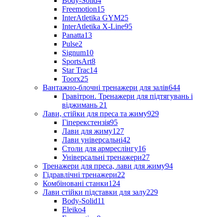
Body-Solid
4
Freemotion
15
InterAtletika GYM
25
InterAtletika X-Line
95
Panatta
13
Pulse
2
Signum
10
SportsArt
8
Star Trac
14
Toorx
25
Вантажно-блочні тренажери для залів
644
Гравітрон. Тренажери для підтягувань і
віджимань
21
Лави, стійки для преса та жиму
929
Гіперекстензія
95
Лави для жиму
127
Лави універсальні
42
Столи для армреслінгу
16
Універсальні тренажери
27
Тренажери для преса, лави для жиму
94
Гідравлічні тренажери
22
Комбіновані станки
124
Лави стійки підставки для залу
229
Body-Solid
11
Eleiko
4