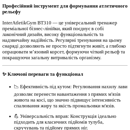
Професійний інструмент для формування атлетичного
рельєфу
InterAtletikGym BT310 — це універсальний тренажер
преміальної бізнес-лінійки, який поєднує в собі
лаконічний дизайн, високу функціональність та
надзвичайну надійність. Регулярні тренування на цьому
снаряді дозволяють не просто підтягнути живіт, а глибоко
опрацювати м’язовий корсет, формуючи чіткий рельєф та
покращуючи загальну витривалість організму.
✨ Ключові переваги та функціонал
📉 Ефективність під кутом: Регулювання нахилу лави
дозволяє перенести навантаження з прямих м'язів
живота на косі, що значно підвищує інтенсивність
спалювання жиру та якість промальовки м'язів.
💪 Універсальність вправ: Конструкція ідеально
підходить для класичних підйомів тулуба,
скручувань та підйому прямих ніг.