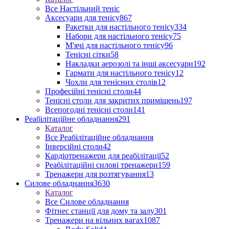
Все Настільний теніс
Аксесуари для тенісу
867
Ракетки для настільного тенісу
334
Набори для настільного тенісу
75
М'ячі для настільного тенісу
96
Тенісні сітки
58
Накладки аерозолі та інші аксесуари
192
Гармати для настільного тенісу
12
Чохли для тенісних столів
12
Професійні тенісні столи
44
Тенісні столи для закритих приміщень
197
Всепогодні тенісні столи
141
Реабілітаційне обладнання
291
Каталог
Все Реабілітаційне обладнання
Інверсійні столи
42
Кардіотренажери для реабілітації
52
Реабілітаційні силові тренажери
159
Тренажери для розтягування
13
Силове обладнання
3630
Каталог
Все Силове обладнання
Фітнес станції для дому та залу
301
Тренажери на вільних вагах
1087