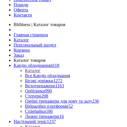
Поради
Оферта
Контакти
Bhfitness | Каталог товаров
Главная страница
Каталог
Персональный раздел
Корзина
Заказ
Каталог товаров
Кардіо обладнання
4118
Каталог
Все Кардіо обладнання
Бігові доріжки
1272
Велотренажери
1163
Орбітреки
990
Степери
208
Гребні тренажери для дому та залу
236
Вібраційні платформи
52
Спінбайки
186
Лижні тренажери
16
Настільний теніс
1237
Каталог