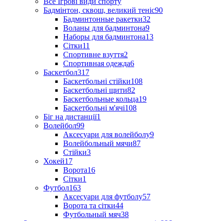
Все Ігрові види спорту
Бадмінтон, сквош, великий теніс
90
Бадминтонные ракетки
32
Воланы для бадминтона
9
Наборы для бадминтона
13
Сітки
11
Спортивне взуття
2
Спортивная одежда
6
Баскетбол
317
Баскетбольні стійки
108
Баскетбольні щити
82
Баскетбольные кольца
19
Баскетбольні м'ячі
108
Біг на дистанції
1
Волейбол
99
Аксесуари для волейболу
9
Волейбольный мячи
87
Стійки
3
Хокей
17
Ворота
16
Сітки
1
Футбол
163
Аксесуари для футболу
57
Ворота та сітки
44
Футбольный мяч
38