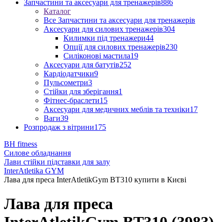
Запчастини та аксесуари для тренажерів
886
Каталог
Все Запчастини та аксесуари для тренажерів
Аксесуари для силових тренажерів
304
Килимки під тренажери
44
Опції для силових тренажерів
230
Силіконові мастила
19
Аксесуари для батутів
252
Кардіодатчики
9
Пульсометри
3
Стійки для зберігання
1
Фітнес-браслети
15
Аксесуари для медичних меблів та техніки
17
Ваги
39
Розпродаж з вітрини
175
BH fitness
Силове обладнання
Лави стійки підставки для залу
InterAtletika GYM
Лава для преса InterAtletikGym BT310 купити в Києві
Лава для преса