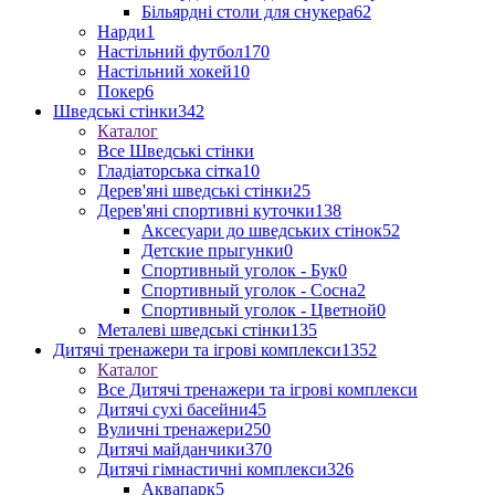
Більярдні столи для снукера
62
Нарди
1
Настільний футбол
170
Настільний хокей
10
Покер
6
Шведські стінки
342
Каталог
Все Шведські стінки
Гладіаторська сітка
10
Дерев'яні шведські стінки
25
Дерев'яні спортивні куточки
138
Аксесуари до шведських стінок
52
Детские прыгунки
0
Спортивный уголок - Бук
0
Спортивный уголок - Сосна
2
Спортивный уголок - Цветной
0
Металеві шведські стінки
135
Дитячі тренажери та ігрові комплекси
1352
Каталог
Все Дитячі тренажери та ігрові комплекси
Дитячі сухі басейни
45
Вуличні тренажери
250
Дитячі майданчики
370
Дитячі гімнастичні комплекси
326
Аквапарк
5