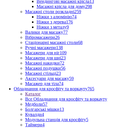
Вендингові масажні крісла
13
Масажні крісла для дому
298
Масажні столи розкладні
259
Ніжки з алюмінію
74
Ніжки з дерева
176
Ніжки з металу
9
Валики для масажу
77
Вібромасажери
26
Стаціонарні масажні столи
68
Ручні масажери
138
Масажери для ніг
109
Масажери для шиї
23
Масажні накидки
72
Масажні подушки
56
Масажні стільці
23
Аксесуари для масажу
59
Масажер для тіла
74
Обладнання для кросфіту та воркауту
765
Каталог
Все Обладнання для кросфіту та воркауту
Медболи
57
Болгарські мішки
13
Кувалди
4
Модульна станція для кросфіту
5
Таймери
4