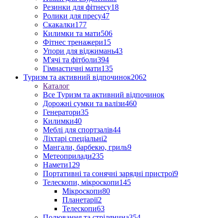
Резинки для фітнесу
18
Ролики для пресу
47
Скакалки
177
Килимки та мати
506
Фітнес тренажери
15
Упори для віджимань
43
М'ячі та фітболи
394
Гімнастичні мати
135
Туризм та активний відпочинок
2062
Каталог
Все Туризм та активний відпочинок
Дорожні сумки та валізи
460
Генератори
35
Килимки
40
Меблі для спортзалів
44
Ліхтарі спеціальні
2
Мангали, барбекю, гриль
9
Метеоприлади
235
Намети
129
Портативні та сонячні зарядні пристрої
9
Телескопи, мікроскопи
145
Мікроскопи
80
Планетарії
2
Телескопи
63
Полювання та стрілянина
354