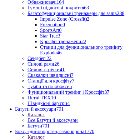
Обважнювачі
164
Гумові підлогові покриття
63
Багатофункціональні тренажери для залів
288
Impulse Zone (Crossfit)
2
Freemotion
0
SportsArt
0
Star Trac
3
Кросфіт тренажери
22
Станції для функціонального тренінгу
Explode
46
Сендбегі
22
Силові рами
26
Силові стрічки
41
Скакалки швидкісні
7
Станції для кросфіту
7
Тумби та пліобокси
5
Функціональний тренінг і Кроссфіт
37
Петлі TRX
10
Швидкісні бар'єри
4
Батути й аксесуари
791
Каталог
Все Батути й аксесуари
Батути
791
Бокс, єдиноборства, самоборона
1770
Каталог