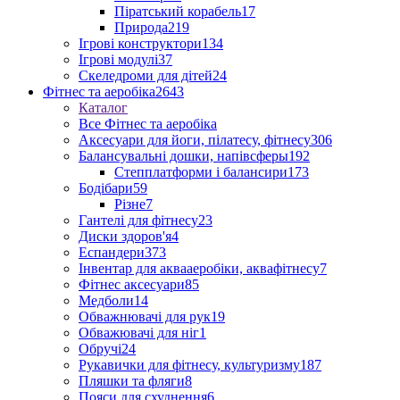
Піратський корабель
17
Природа
219
Ігрові конструктори
134
Ігрові модулі
37
Скеледроми для дітей
24
Фітнес та аеробіка
2643
Каталог
Все Фітнес та аеробіка
Аксесуари для йоги, пілатесу, фітнесу
306
Балансувальні дошки, напівсферы
192
Степплатформи і балансири
173
Бодібари
59
Різне
7
Гантелі для фітнесу
23
Диски здоров'я
4
Еспандери
373
Інвентар для аквааеробіки, аквафітнесу
7
Фітнес аксесуари
85
Медболи
14
Обважнювачі для рук
19
Обважювачі для ніг
1
Обручі
24
Рукавички для фітнесу, культуризму
187
Пляшки та фляги
8
Пояси для схуднення
6