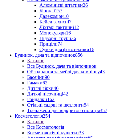
Алюмінієві штативи
26
Біноклі
157
Далекоміри
10
Кейси захисні
7
Ліхтарі тактичні
12
Монокуляри
16
Підзорні труби
36
Приціли
74
Сумки для фототехніки
16
Будинок, дача та відпочинок
856
Каталог
Все Будинок, дача та відпочинок
Обладнання та меблі для кемпінгу
43
Басейни
90
Гамаки
62
Дитячі гірки
46
Дитячі пісочниці
42
Гойдалки
162
Стільці садові та шезлонги
54
Тренажери для відкритого повітря
357
Косметологія
254
Каталог
Все Косметологія
Косметологічні кушетки
33