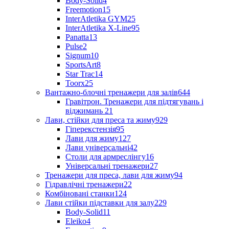
Body-Solid
4
Freemotion
15
InterAtletika GYM
25
InterAtletika X-Line
95
Panatta
13
Pulse
2
Signum
10
SportsArt
8
Star Trac
14
Toorx
25
Вантажно-блочні тренажери для залів
644
Гравітрон. Тренажери для підтягувань і
віджимань
21
Лави, стійки для преса та жиму
929
Гіперекстензія
95
Лави для жиму
127
Лави універсальні
42
Столи для армреслінгу
16
Універсальні тренажери
27
Тренажери для преса, лави для жиму
94
Гідравлічні тренажери
22
Комбіновані станки
124
Лави стійки підставки для залу
229
Body-Solid
11
Eleiko
4