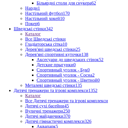
Більярдні столи для снукера
62
Нарди
1
Настільний футбол
170
Настільний хокей
10
Покер
6
Шведські стінки
342
Каталог
Все Шведські стінки
Гладіаторська сітка
10
Дерев'яні шведські стінки
25
Дерев'яні спортивні куточки
138
Аксесуари до шведських стінок
52
Детские прыгунки
0
Спортивный уголок - Бук
0
Спортивный уголок - Сосна
2
Спортивный уголок - Цветной
0
Металеві шведські стінки
135
Дитячі тренажери та ігрові комплекси
1352
Каталог
Все Дитячі тренажери та ігрові комплекси
Дитячі сухі басейни
45
Вуличні тренажери
250
Дитячі майданчики
370
Дитячі гімнастичні комплекси
326
Аквапарк
5