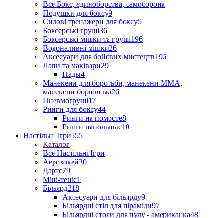
Все Бокс, єдиноборства, самоборона
Подушки для боксу
9
Силові тренажери для боксу
5
Боксерські груші
36
Боксерські мішки та груші
196
Водоналивні мішки
26
Аксесуари для бойових мистецтв
196
Лапи та маківари
29
Пады
4
Манекени для боротьби, манекени ММА,
манекени борцівські
26
Пневмогруші
17
Ринги для боксу
44
Ринги на помосте
8
Ринги напольные
10
Настільні Ігри
555
Каталог
Все Настільні Ігри
Аерохокей
30
Дартс
79
Міні-теніс
1
Більярд
218
Аксесуари для більярду
9
Більярдні стіл для піраміди
97
Більярдні столи для пулу - американка
48