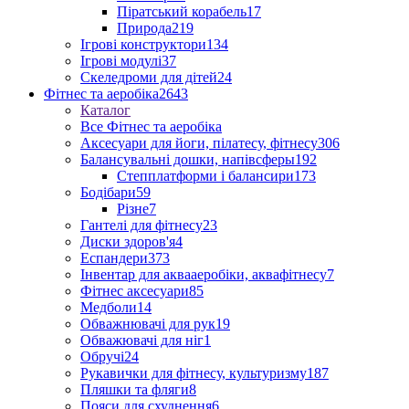
Піратський корабель
17
Природа
219
Ігрові конструктори
134
Ігрові модулі
37
Скеледроми для дітей
24
Фітнес та аеробіка
2643
Каталог
Все Фітнес та аеробіка
Аксесуари для йоги, пілатесу, фітнесу
306
Балансувальні дошки, напівсферы
192
Степплатформи і балансири
173
Бодібари
59
Різне
7
Гантелі для фітнесу
23
Диски здоров'я
4
Еспандери
373
Інвентар для аквааеробіки, аквафітнесу
7
Фітнес аксесуари
85
Медболи
14
Обважнювачі для рук
19
Обважювачі для ніг
1
Обручі
24
Рукавички для фітнесу, культуризму
187
Пляшки та фляги
8
Пояси для схуднення
6