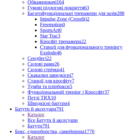
Обважнювачі
164
Гумові підлогові покриття
63
Багатофункціональні тренажери для залів
288
Impulse Zone (Crossfit)
2
Freemotion
0
SportsArt
0
Star Trac
3
Кросфіт тренажери
22
Станції для функціонального тренінгу
Explode
46
Сендбегі
22
Силові рами
26
Силові стрічки
41
Скакалки швидкісні
7
Станції для кросфіту
7
Тумби та пліобокси
5
Функціональний тренінг і Кроссфіт
37
Петлі TRX
10
Швидкісні бар'єри
4
Батути й аксесуари
791
Каталог
Все Батути й аксесуари
Батути
791
Бокс, єдиноборства, самоборона
1770
Каталог