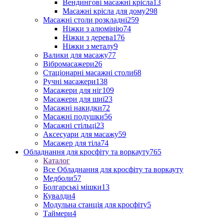
Вендингові масажні крісла
13
Масажні крісла для дому
298
Масажні столи розкладні
259
Ніжки з алюмінію
74
Ніжки з дерева
176
Ніжки з металу
9
Валики для масажу
77
Вібромасажери
26
Стаціонарні масажні столи
68
Ручні масажери
138
Масажери для ніг
109
Масажери для шиї
23
Масажні накидки
72
Масажні подушки
56
Масажні стільці
23
Аксесуари для масажу
59
Масажер для тіла
74
Обладнання для кросфіту та воркауту
765
Каталог
Все Обладнання для кросфіту та воркауту
Медболи
57
Болгарські мішки
13
Кувалди
4
Модульна станція для кросфіту
5
Таймери
4