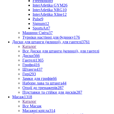
Freemotion
9
InterAtletika GYM
26
InterAtletika NRG
10
InterAtletika Xline
12
Pulse
9
Signum
12
SportsArt
7
Машини Сміта
37
Турніки настінні для будинку
176
Диски для штанги (млинці), для гантелі
3761
Каталог
Все Диски для штанги (млинці), для гантелі
Диски
566
Гантелі
1365
Грифи
416
Штанги
437
Гирі
293
Замки для грифів
66
Набори лава та штанга
44
Опції до тренажерів
287
Підставки та стійки для дисків
287
Масаж
1318
Каталог
Все Масаж
Масажні крісла
314