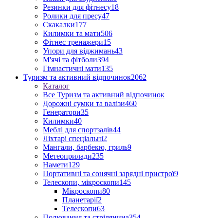
Резинки для фітнесу
18
Ролики для пресу
47
Скакалки
177
Килимки та мати
506
Фітнес тренажери
15
Упори для віджимань
43
М'ячі та фітболи
394
Гімнастичні мати
135
Туризм та активний відпочинок
2062
Каталог
Все Туризм та активний відпочинок
Дорожні сумки та валізи
460
Генератори
35
Килимки
40
Меблі для спортзалів
44
Ліхтарі спеціальні
2
Мангали, барбекю, гриль
9
Метеоприлади
235
Намети
129
Портативні та сонячні зарядні пристрої
9
Телескопи, мікроскопи
145
Мікроскопи
80
Планетарії
2
Телескопи
63
Полювання та стрілянина
354