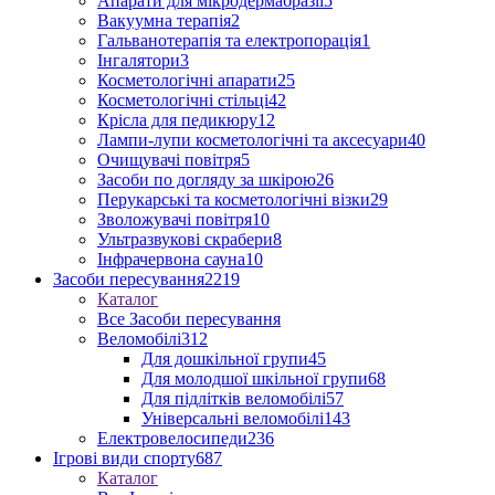
Апарати для мікродермабразії
5
Вакуумна терапія
2
Гальванотерапія та електропорація
1
Інгалятори
3
Косметологічні апарати
25
Косметологічні стільці
42
Крісла для педикюру
12
Лампи-лупи косметологічні та аксесуари
40
Очищувачі повітря
5
Засоби по догляду за шкірою
26
Перукарські та косметологічні візки
29
Зволожувачі повітря
10
Ультразвукові скрабери
8
Інфрачервона сауна
10
Засоби пересування
2219
Каталог
Все Засоби пересування
Веломобілі
312
Для дошкільної групи
45
Для молодшої шкільної групи
68
Для підлітків веломобілі
57
Універсальні веломобілі
143
Електровелосипеди
236
Ігрові види спорту
687
Каталог