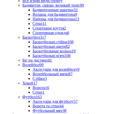
Все Ігрові види спорту
Бадмінтон, сквош, великий теніс
90
Бадминтонные ракетки
32
Воланы для бадминтона
9
Наборы для бадминтона
13
Сітки
11
Спортивне взуття
2
Спортивная одежда
6
Баскетбол
317
Баскетбольні стійки
108
Баскетбольні щити
82
Баскетбольные кольца
19
Баскетбольні м'ячі
108
Біг на дистанції
1
Волейбол
99
Аксесуари для волейболу
9
Волейбольный мячи
87
Стійки
3
Хокей
17
Ворота
16
Сітки
1
Футбол
163
Аксесуари для футболу
57
Ворота та сітки
44
Футбольный мяч
38