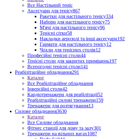
Все Настільний теніс
Аксесуари для тенісу
867
Ракетки для настільного тенісу
334
Набори для настільного тенісу
75
М'ячі для настільного тенісу
96
Тенісні сітки
58
Накладки аерозолі та інші аксесуари
192
Гармати для настільного тенісу
12
Чохли для тенісних столів
12
Професійні тенісні столи
44
Тенісні столи для закритих приміщень
197
Всепогодні тенісні столи
141
Реабілітаційне обладнання
291
Каталог
Все Реабілітаційне обладнання
Інверсійні столи
42
Кардіотренажери для реабілітації
52
Реабілітаційні силові тренажери
159
Тренажери для розтягування
13
Силове обладнання
3630
Каталог
Все Силове обладнання
Фітнес станції для дому та залу
301
Тренажери на вільних вагах
1087