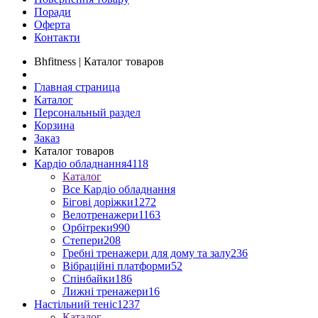
Поради
Оферта
Контакти
Bhfitness | Каталог товаров
Главная страница
Каталог
Персональный раздел
Корзина
Заказ
Каталог товаров
Кардіо обладнання
4118
Каталог
Все Кардіо обладнання
Бігові доріжки
1272
Велотренажери
1163
Орбітреки
990
Степери
208
Гребні тренажери для дому та залу
236
Вібраційні платформи
52
Спінбайки
186
Лижні тренажери
16
Настільний теніс
1237
Каталог