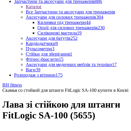
Запчастини та аксесуари для тренажерів
886
Каталог
Все Запчастини та аксесуари для тренажерів
Аксесуари для силових тренажерів
304
Килимки під тренажери
44
Опції для силових тренажерів
230
Силіконові мастила
19
Аксесуари для батутів
252
Кардіодатчики
9
Пульсометри
3
Стійки для зберігання
1
Фітнес-браслети
15
Аксесуари для медичних меблів та техніки
17
Ваги
39
Розпродаж з вітрини
175
BH fitness
Скамья со стойкой для штанги FitLogic SA-100 купити в Києві
Лава зі стійкою для штанги
FitLogic SA-100 (5655)