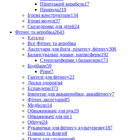
Піратський корабель
17
Природа
219
Ігрові конструктори
134
Ігрові модулі
37
Скеледроми для дітей
24
Фітнес та аеробіка
2643
Каталог
Все Фітнес та аеробіка
Аксесуари для йоги, пілатесу, фітнесу
306
Балансувальні дошки, напівсферы
192
Степплатформи і балансири
173
Бодібари
59
Різне
7
Гантелі для фітнесу
23
Диски здоров'я
4
Еспандери
373
Інвентар для аквааеробіки, аквафітнесу
7
Фітнес аксесуари
85
Медболи
14
Обважнювачі для рук
19
Обважювачі для ніг
1
Обручі
24
Рукавички для фітнесу, культуризму
187
Пляшки та фляги
8
Пояси для схуднення
6