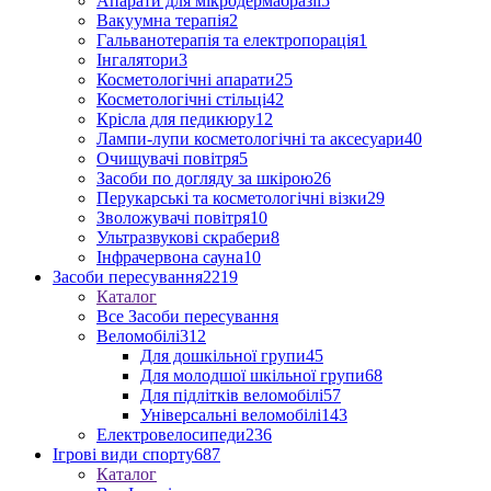
Апарати для мікродермабразії
5
Вакуумна терапія
2
Гальванотерапія та електропорація
1
Інгалятори
3
Косметологічні апарати
25
Косметологічні стільці
42
Крісла для педикюру
12
Лампи-лупи косметологічні та аксесуари
40
Очищувачі повітря
5
Засоби по догляду за шкірою
26
Перукарські та косметологічні візки
29
Зволожувачі повітря
10
Ультразвукові скрабери
8
Інфрачервона сауна
10
Засоби пересування
2219
Каталог
Все Засоби пересування
Веломобілі
312
Для дошкільної групи
45
Для молодшої шкільної групи
68
Для підлітків веломобілі
57
Універсальні веломобілі
143
Електровелосипеди
236
Ігрові види спорту
687
Каталог