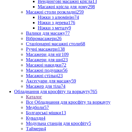
Вендингові масажні крісла
13
Масажні крісла для дому
298
Масажні столи розкладні
259
Ніжки з алюмінію
74
Ніжки з дерева
176
Ніжки з металу
9
Валики для масажу
77
Вібромасажери
26
Стаціонарні масажні столи
68
Ручні масажери
138
Масажери для ніг
109
Масажери для шиї
23
Масажні накидки
72
Масажні подушки
56
Масажні стільці
23
Аксесуари для масажу
59
Масажер для тіла
74
Обладнання для кросфіту та воркауту
765
Каталог
Все Обладнання для кросфіту та воркауту
Медболи
57
Болгарські мішки
13
Кувалди
4
Модульна станція для кросфіту
5
Таймери
4