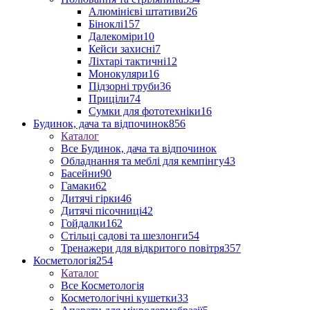
Алюмінієві штативи
26
Біноклі
157
Далекоміри
10
Кейси захисні
7
Ліхтарі тактичні
12
Монокуляри
16
Підзорні труби
36
Приціли
74
Сумки для фототехніки
16
Будинок, дача та відпочинок
856
Каталог
Все Будинок, дача та відпочинок
Обладнання та меблі для кемпінгу
43
Басейни
90
Гамаки
62
Дитячі гірки
46
Дитячі пісочниці
42
Гойдалки
162
Стільці садові та шезлонги
54
Тренажери для відкритого повітря
357
Косметологія
254
Каталог
Все Косметологія
Косметологічні кушетки
33