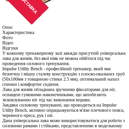
Опис
Характеристика
Фото
Відео
Відгуки
У кожному тренажерному залі завжди присутній універсальна
лава для жимів, без якої ніяк не можна обійтися під час
проведення силового тренування.
Impulse Utility Bench - професійний тренажер, який має
безпечну і міцну сталеву конструкцію з плоско-овальних труб
(50х100мм з товщиною стінки 2.5 мм), оптимальний нахил
спинки і комфортне сидіння.
Лава для жимів обладнана зручними фіксаторами для ніг,
оснащені гумовими наконечниками, що запобігають
зісковзуванню ніг під час виконання вправи.
Завдяки силовому тренуванні, що проводиться на Impulse
Utility Bench, активно опрацьовуються м'язи плечового пояса,
черевного преса, рук і ніг.
Дана універсальна лава може використовуватися для роботи з
силовими рамами і стійками, представленими в модельному