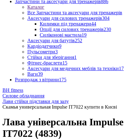
Запчастини та аксесуари для тренажерів
886
Каталог
Все Запчастини та аксесуари для тренажерів
Аксесуари для силових тренажерів
304
Килимки під тренажери
44
Опції для силових тренажерів
230
Силіконові мастила
19
Аксесуари для батутів
252
Кардіодатчики
9
Пульсометри
3
Стійки для зберігання
1
Фітнес-браслети
15
Аксесуари для медичних меблів та техніки
17
Ваги
39
Розпродаж з вітрини
175
BH fitness
Силове обладнання
Лави стійки підставки для залу
Скамья универсальная Impulse IT7022 купити в Києві
Лава універсальна Impulse
IT7022 (4839)