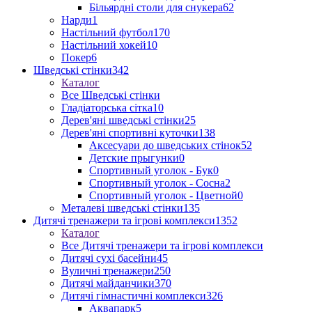
Більярдні столи для снукера
62
Нарди
1
Настільний футбол
170
Настільний хокей
10
Покер
6
Шведські стінки
342
Каталог
Все Шведські стінки
Гладіаторська сітка
10
Дерев'яні шведські стінки
25
Дерев'яні спортивні куточки
138
Аксесуари до шведських стінок
52
Детские прыгунки
0
Спортивный уголок - Бук
0
Спортивный уголок - Сосна
2
Спортивный уголок - Цветной
0
Металеві шведські стінки
135
Дитячі тренажери та ігрові комплекси
1352
Каталог
Все Дитячі тренажери та ігрові комплекси
Дитячі сухі басейни
45
Вуличні тренажери
250
Дитячі майданчики
370
Дитячі гімнастичні комплекси
326
Аквапарк
5