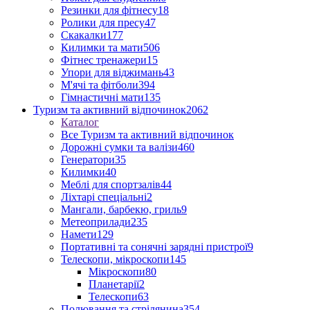
Резинки для фітнесу
18
Ролики для пресу
47
Скакалки
177
Килимки та мати
506
Фітнес тренажери
15
Упори для віджимань
43
М'ячі та фітболи
394
Гімнастичні мати
135
Туризм та активний відпочинок
2062
Каталог
Все Туризм та активний відпочинок
Дорожні сумки та валізи
460
Генератори
35
Килимки
40
Меблі для спортзалів
44
Ліхтарі спеціальні
2
Мангали, барбекю, гриль
9
Метеоприлади
235
Намети
129
Портативні та сонячні зарядні пристрої
9
Телескопи, мікроскопи
145
Мікроскопи
80
Планетарії
2
Телескопи
63
Полювання та стрілянина
354