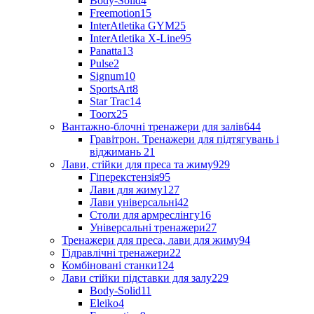
Body-Solid
4
Freemotion
15
InterAtletika GYM
25
InterAtletika X-Line
95
Panatta
13
Pulse
2
Signum
10
SportsArt
8
Star Trac
14
Toorx
25
Вантажно-блочні тренажери для залів
644
Гравітрон. Тренажери для підтягувань і
віджимань
21
Лави, стійки для преса та жиму
929
Гіперекстензія
95
Лави для жиму
127
Лави універсальні
42
Столи для армреслінгу
16
Універсальні тренажери
27
Тренажери для преса, лави для жиму
94
Гідравлічні тренажери
22
Комбіновані станки
124
Лави стійки підставки для залу
229
Body-Solid
11
Eleiko
4