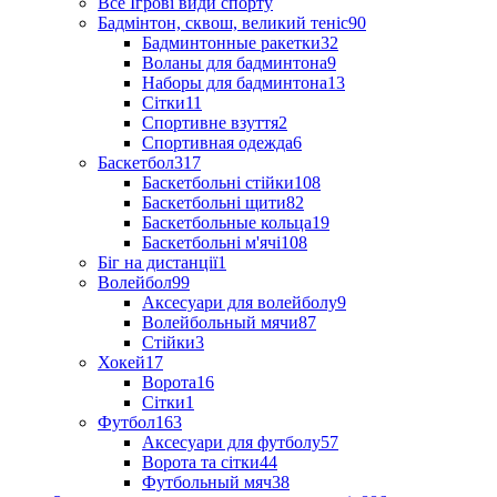
Все Ігрові види спорту
Бадмінтон, сквош, великий теніс
90
Бадминтонные ракетки
32
Воланы для бадминтона
9
Наборы для бадминтона
13
Сітки
11
Спортивне взуття
2
Спортивная одежда
6
Баскетбол
317
Баскетбольні стійки
108
Баскетбольні щити
82
Баскетбольные кольца
19
Баскетбольні м'ячі
108
Біг на дистанції
1
Волейбол
99
Аксесуари для волейболу
9
Волейбольный мячи
87
Стійки
3
Хокей
17
Ворота
16
Сітки
1
Футбол
163
Аксесуари для футболу
57
Ворота та сітки
44
Футбольный мяч
38