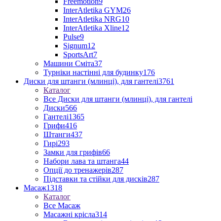
Freemotion
9
InterAtletika GYM
26
InterAtletika NRG
10
InterAtletika Xline
12
Pulse
9
Signum
12
SportsArt
7
Машини Сміта
37
Турніки настінні для будинку
176
Диски для штанги (млинці), для гантелі
3761
Каталог
Все Диски для штанги (млинці), для гантелі
Диски
566
Гантелі
1365
Грифи
416
Штанги
437
Гирі
293
Замки для грифів
66
Набори лава та штанга
44
Опції до тренажерів
287
Підставки та стійки для дисків
287
Масаж
1318
Каталог
Все Масаж
Масажні крісла
314