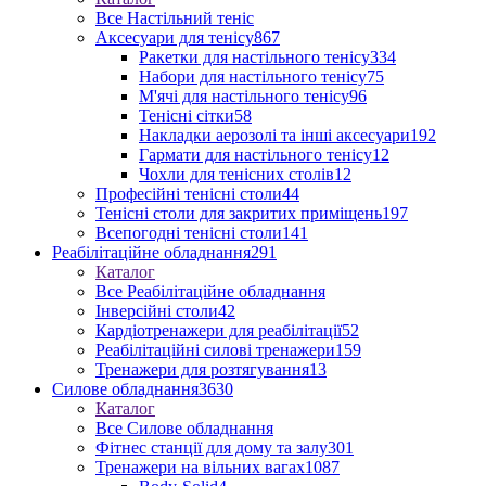
Все Настільний теніс
Аксесуари для тенісу
867
Ракетки для настільного тенісу
334
Набори для настільного тенісу
75
М'ячі для настільного тенісу
96
Тенісні сітки
58
Накладки аерозолі та інші аксесуари
192
Гармати для настільного тенісу
12
Чохли для тенісних столів
12
Професійні тенісні столи
44
Тенісні столи для закритих приміщень
197
Всепогодні тенісні столи
141
Реабілітаційне обладнання
291
Каталог
Все Реабілітаційне обладнання
Інверсійні столи
42
Кардіотренажери для реабілітації
52
Реабілітаційні силові тренажери
159
Тренажери для розтягування
13
Силове обладнання
3630
Каталог
Все Силове обладнання
Фітнес станції для дому та залу
301
Тренажери на вільних вагах
1087