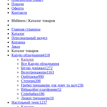
Поради
Оферта
Контакти
Bhfitness | Каталог товаров
Главная страница
Каталог
Персональный раздел
Корзина
Заказ
Каталог товаров
Кардіо обладнання
4118
Каталог
Все Кардіо обладнання
Бігові доріжки
1272
Велотренажери
1163
Орбітреки
990
Степери
208
Гребні тренажери для дому та залу
236
Вібраційні платформи
52
Спінбайки
186
Лижні тренажери
16
Настільний теніс
1237
Каталог