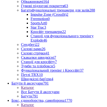
Обважнювачі
164
Гумові підлогові покриття
63
Багатофункціональні тренажери для залів
288
Impulse Zone (Crossfit)
2
Freemotion
0
SportsArt
0
Star Trac
3
Кросфіт тренажери
22
Станції для функціонального тренінгу
Explode
46
Сендбегі
22
Силові рами
26
Силові стрічки
41
Скакалки швидкісні
7
Станції для кросфіту
7
Тумби та пліобокси
5
Функціональний тренінг і Кроссфіт
37
Петлі TRX
10
Швидкісні бар'єри
4
Батути й аксесуари
791
Каталог
Все Батути й аксесуари
Батути
791
Бокс, єдиноборства, самоборона
1770
Каталог