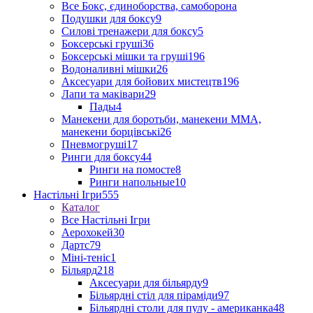
Все Бокс, єдиноборства, самоборона
Подушки для боксу
9
Силові тренажери для боксу
5
Боксерські груші
36
Боксерські мішки та груші
196
Водоналивні мішки
26
Аксесуари для бойових мистецтв
196
Лапи та маківари
29
Пады
4
Манекени для боротьби, манекени ММА,
манекени борцівські
26
Пневмогруші
17
Ринги для боксу
44
Ринги на помосте
8
Ринги напольные
10
Настільні Ігри
555
Каталог
Все Настільні Ігри
Аерохокей
30
Дартс
79
Міні-теніс
1
Більярд
218
Аксесуари для більярду
9
Більярдні стіл для піраміди
97
Більярдні столи для пулу - американка
48