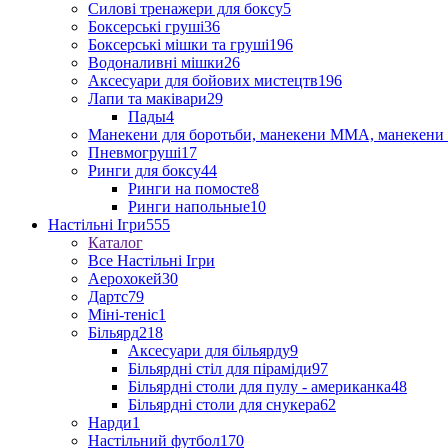
Силові тренажери для боксу
5
Боксерські груші
36
Боксерські мішки та груші
196
Водоналивні мішки
26
Аксесуари для бойових мистецтв
196
Лапи та маківари
29
Пады
4
Манекени для боротьби, манекени ММА, манекени 
Пневмогруші
17
Ринги для боксу
44
Ринги на помосте
8
Ринги напольные
10
Настільні Ігри
555
Каталог
Все Настільні Ігри
Аерохокей
30
Дартс
79
Міні-теніс
1
Більярд
218
Аксесуари для більярду
9
Більярдні стіл для піраміди
97
Більярдні столи для пулу - американка
48
Більярдні столи для снукера
62
Нарди
1
Настільний футбол
170