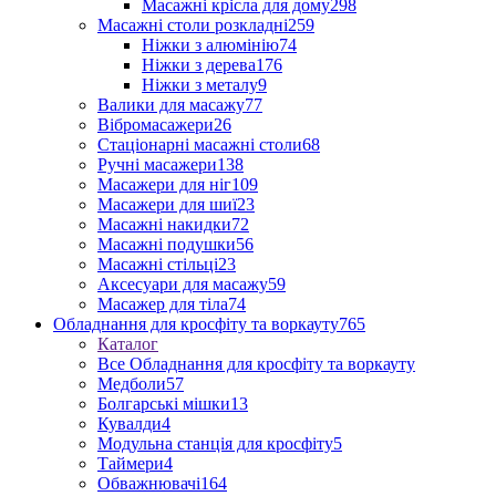
Масажні крісла для дому
298
Масажні столи розкладні
259
Ніжки з алюмінію
74
Ніжки з дерева
176
Ніжки з металу
9
Валики для масажу
77
Вібромасажери
26
Стаціонарні масажні столи
68
Ручні масажери
138
Масажери для ніг
109
Масажери для шиї
23
Масажні накидки
72
Масажні подушки
56
Масажні стільці
23
Аксесуари для масажу
59
Масажер для тіла
74
Обладнання для кросфіту та воркауту
765
Каталог
Все Обладнання для кросфіту та воркауту
Медболи
57
Болгарські мішки
13
Кувалди
4
Модульна станція для кросфіту
5
Таймери
4
Обважнювачі
164