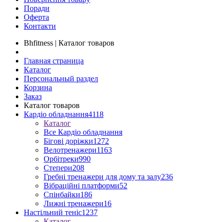
Поради
Оферта
Контакти
Bhfitness | Каталог товаров
Главная страница
Каталог
Персональный раздел
Корзина
Заказ
Каталог товаров
Кардіо обладнання
4118
Каталог
Все Кардіо обладнання
Бігові доріжки
1272
Велотренажери
1163
Орбітреки
990
Степери
208
Гребні тренажери для дому та залу
236
Вібраційні платформи
52
Спінбайки
186
Лижні тренажери
16
Настільний теніс
1237
Каталог