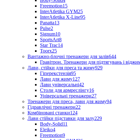
Body-Solid
4
Freemotion
15
InterAtletika GYM
25
InterAtletika X-Line
95
Panatta
13
Pulse
2
Signum
10
SportsArt
8
Star Trac
14
Toorx
25
Вантажно-блочні тренажери для залів
644
Гравітрон. Тренажери для підтягувань і відж
Лави, стійки для преса та жиму
929
Гіперекстензія
95
Лави для жиму
127
Лави універсальні
42
Столи для армреслінгу
16
Універсальні тренажери
27
Тренажери для преса, лави для жиму
94
Гідравлічні тренажери
22
Комбіновані станки
124
Лави стійки підставки для залу
229
Body-Solid
11
Eleiko
4
Freemotion
9