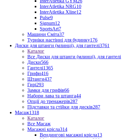
InterAtletika GYM
26
InterAtletika NRG
10
InterAtletika Xline
12
Pulse
9
Signum
12
SportsArt
7
Машини Сміта
37
Турніки настінні для будинку
176
Диски для штанги (млинці), для гантелі
3761
Каталог
Все Диски для штанги (млинці), для гантелі
Диски
566
Гантелі
1365
Грифи
416
Штанги
437
Гирі
293
Замки для грифів
66
Набори лава та штанга
44
Опції до тренажерів
287
Підставки та стійки для дисків
287
Масаж
1318
Каталог
Все Масаж
Масажні крісла
314
Вендингові масажні крісла
13