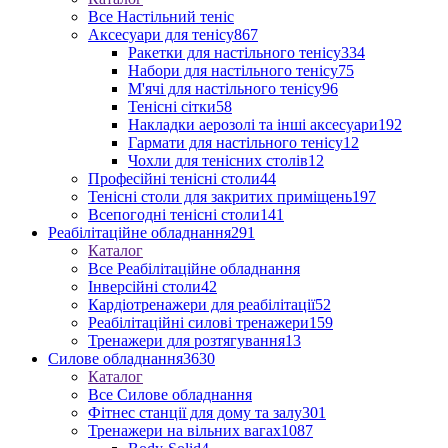
Все Настільний теніс
Аксесуари для тенісу
867
Ракетки для настільного тенісу
334
Набори для настільного тенісу
75
М'ячі для настільного тенісу
96
Тенісні сітки
58
Накладки аерозолі та інші аксесуари
192
Гармати для настільного тенісу
12
Чохли для тенісних столів
12
Професійні тенісні столи
44
Тенісні столи для закритих приміщень
197
Всепогодні тенісні столи
141
Реабілітаційне обладнання
291
Каталог
Все Реабілітаційне обладнання
Інверсійні столи
42
Кардіотренажери для реабілітації
52
Реабілітаційні силові тренажери
159
Тренажери для розтягування
13
Силове обладнання
3630
Каталог
Все Силове обладнання
Фітнес станції для дому та залу
301
Тренажери на вільних вагах
1087