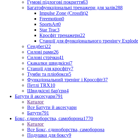
Гумові підлогові покриття
63
Багатофункціональні тренажери для залів
288
Impulse Zone (Crossfit)
2
Freemotion
0
SportsArt
0
Star Trac
3
Кросфіт тренажери
22
Станції для функціонального тренінгу Explod
Сендбегі
22
Силові рами
26
Силові стрічки
41
Скакалки швидкісні
7
Станції для кросфіту
7
Тумби та пліобокси
5
Функціональний тренінг і Кроссфіт
37
Петлі TRX
10
Швидкісні бар'єри
4
Батути й аксесуари
791
Каталог
Все Батути й аксесуари
Батути
791
Бокс, єдиноборства, самоборона
1770
Каталог
Все Бокс, єдиноборства, самоборона
Подушки для боксу
9