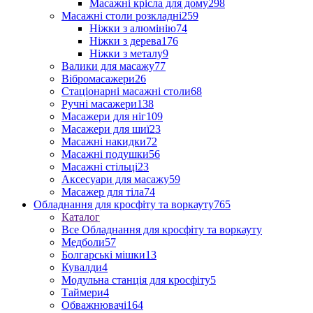
Масажні крісла для дому
298
Масажні столи розкладні
259
Ніжки з алюмінію
74
Ніжки з дерева
176
Ніжки з металу
9
Валики для масажу
77
Вібромасажери
26
Стаціонарні масажні столи
68
Ручні масажери
138
Масажери для ніг
109
Масажери для шиї
23
Масажні накидки
72
Масажні подушки
56
Масажні стільці
23
Аксесуари для масажу
59
Масажер для тіла
74
Обладнання для кросфіту та воркауту
765
Каталог
Все Обладнання для кросфіту та воркауту
Медболи
57
Болгарські мішки
13
Кувалди
4
Модульна станція для кросфіту
5
Таймери
4
Обважнювачі
164