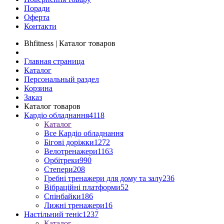
Поради
Оферта
Контакти
Bhfitness | Каталог товаров
Главная страница
Каталог
Персональный раздел
Корзина
Заказ
Каталог товаров
Кардіо обладнання
4118
Каталог
Все Кардіо обладнання
Бігові доріжки
1272
Велотренажери
1163
Орбітреки
990
Степери
208
Гребні тренажери для дому та залу
236
Вібраційні платформи
52
Спінбайки
186
Лижні тренажери
16
Настільний теніс
1237
Каталог