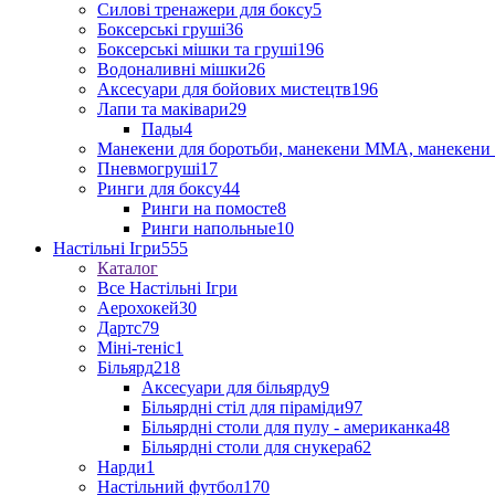
Силові тренажери для боксу
5
Боксерські груші
36
Боксерські мішки та груші
196
Водоналивні мішки
26
Аксесуари для бойових мистецтв
196
Лапи та маківари
29
Пады
4
Манекени для боротьби, манекени ММА, манекени 
Пневмогруші
17
Ринги для боксу
44
Ринги на помосте
8
Ринги напольные
10
Настільні Ігри
555
Каталог
Все Настільні Ігри
Аерохокей
30
Дартс
79
Міні-теніс
1
Більярд
218
Аксесуари для більярду
9
Більярдні стіл для піраміди
97
Більярдні столи для пулу - американка
48
Більярдні столи для снукера
62
Нарди
1
Настільний футбол
170