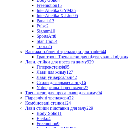
Body-Solid
4
Freemotion
15
InterAtletika GYM
25
InterAtletika X-Line
95
Panatta
13
Pulse
2
Signum
10
SportsArt
8
Star Trac
14
Toorx
25
Вантажно-блочні тренажери для залів
644
Гравітрон. Тренажери для підтягувань і відж
Лави, стійки для преса та жиму
929
Гіперекстензія
95
Лави для жиму
127
Лави універсальні
42
Столи для армреслінгу
16
Універсальні тренажери
27
Тренажери для преса, лави для жиму
94
Гідравлічні тренажери
22
Комбіновані станки
124
Лави стійки підставки для залу
229
Body-Solid
11
Eleiko
4
Freemotion
9