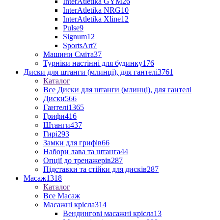
InterAtletika GYM
26
InterAtletika NRG
10
InterAtletika Xline
12
Pulse
9
Signum
12
SportsArt
7
Машини Сміта
37
Турніки настінні для будинку
176
Диски для штанги (млинці), для гантелі
3761
Каталог
Все Диски для штанги (млинці), для гантелі
Диски
566
Гантелі
1365
Грифи
416
Штанги
437
Гирі
293
Замки для грифів
66
Набори лава та штанга
44
Опції до тренажерів
287
Підставки та стійки для дисків
287
Масаж
1318
Каталог
Все Масаж
Масажні крісла
314
Вендингові масажні крісла
13