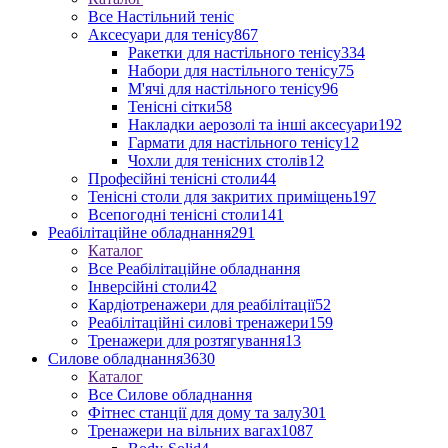
Все Настільний теніс
Аксесуари для тенісу
867
Ракетки для настільного тенісу
334
Набори для настільного тенісу
75
М'ячі для настільного тенісу
96
Тенісні сітки
58
Накладки аерозолі та інші аксесуари
192
Гармати для настільного тенісу
12
Чохли для тенісних столів
12
Професійні тенісні столи
44
Тенісні столи для закритих приміщень
197
Всепогодні тенісні столи
141
Реабілітаційне обладнання
291
Каталог
Все Реабілітаційне обладнання
Інверсійні столи
42
Кардіотренажери для реабілітації
52
Реабілітаційні силові тренажери
159
Тренажери для розтягування
13
Силове обладнання
3630
Каталог
Все Силове обладнання
Фітнес станції для дому та залу
301
Тренажери на вільних вагах
1087