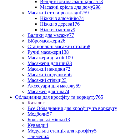
Вендингові масажні крісла
13
Масажні крісла для дому
298
Масажні столи розкладні
259
Ніжки з алюмінію
74
Ніжки з дерева
176
Ніжки з металу
9
Валики для масажу
77
Вібромасажери
26
Стаціонарні масажні столи
68
Ручні масажери
138
Масажери для ніг
109
Масажери для шиї
23
Масажні накидки
72
Масажні подушки
56
Масажні стільці
23
Аксесуари для масажу
59
Масажер для тіла
74
Обладнання для кросфіту та воркауту
765
Каталог
Все Обладнання для кросфіту та воркауту
Медболи
57
Болгарські мішки
13
Кувалди
4
Модульна станція для кросфіту
5
Таймери
4