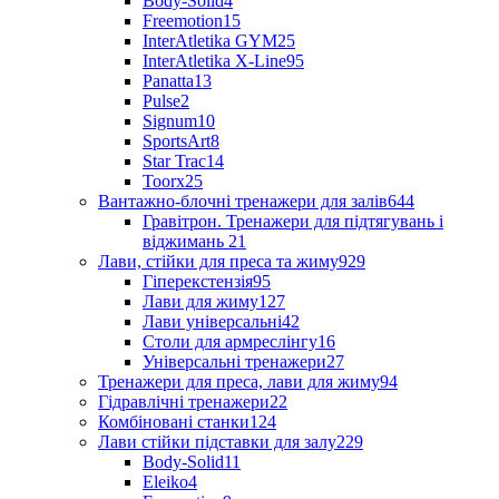
Body-Solid
4
Freemotion
15
InterAtletika GYM
25
InterAtletika X-Line
95
Panatta
13
Pulse
2
Signum
10
SportsArt
8
Star Trac
14
Toorx
25
Вантажно-блочні тренажери для залів
644
Гравітрон. Тренажери для підтягувань і
віджимань
21
Лави, стійки для преса та жиму
929
Гіперекстензія
95
Лави для жиму
127
Лави універсальні
42
Столи для армреслінгу
16
Універсальні тренажери
27
Тренажери для преса, лави для жиму
94
Гідравлічні тренажери
22
Комбіновані станки
124
Лави стійки підставки для залу
229
Body-Solid
11
Eleiko
4