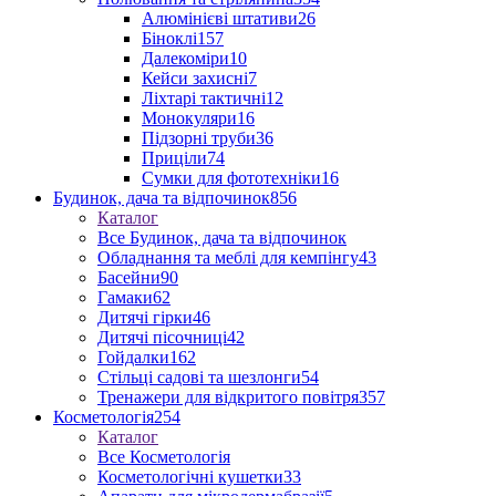
Алюмінієві штативи
26
Біноклі
157
Далекоміри
10
Кейси захисні
7
Ліхтарі тактичні
12
Монокуляри
16
Підзорні труби
36
Приціли
74
Сумки для фототехніки
16
Будинок, дача та відпочинок
856
Каталог
Все Будинок, дача та відпочинок
Обладнання та меблі для кемпінгу
43
Басейни
90
Гамаки
62
Дитячі гірки
46
Дитячі пісочниці
42
Гойдалки
162
Стільці садові та шезлонги
54
Тренажери для відкритого повітря
357
Косметологія
254
Каталог
Все Косметологія
Косметологічні кушетки
33