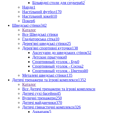
Більярдні столи для снукера
62
Нарди
1
Настільний футбол
170
Настільний хокей
10
Покер
6
Шведські стінки
342
Каталог
Все Шведські стінки
Гладіаторська сітка
10
Дерев'яні шведські стінки
25
Дерев'яні спортивні куточки
138
Аксесуари до шведських стінок
52
Детские прыгунки
0
Спортивный уголок - Бук
0
Спортивный уголок - Сосна
2
Спортивный уголок - Цветной
0
Металеві шведські стінки
135
Дитячі тренажери та ігрові комплекси
1352
Каталог
Все Дитячі тренажери та ігрові комплекси
Дитячі сухі басейни
45
Вуличні тренажери
250
Дитячі майданчики
370
Дитячі гімнастичні комплекси
326
Аквапарк
5