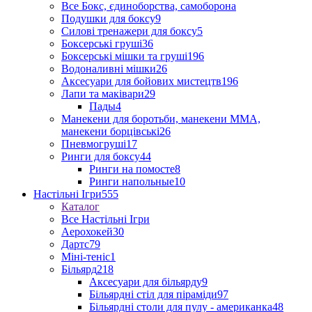
Все Бокс, єдиноборства, самоборона
Подушки для боксу
9
Силові тренажери для боксу
5
Боксерські груші
36
Боксерські мішки та груші
196
Водоналивні мішки
26
Аксесуари для бойових мистецтв
196
Лапи та маківари
29
Пады
4
Манекени для боротьби, манекени ММА,
манекени борцівські
26
Пневмогруші
17
Ринги для боксу
44
Ринги на помосте
8
Ринги напольные
10
Настільні Ігри
555
Каталог
Все Настільні Ігри
Аерохокей
30
Дартс
79
Міні-теніс
1
Більярд
218
Аксесуари для більярду
9
Більярдні стіл для піраміди
97
Більярдні столи для пулу - американка
48