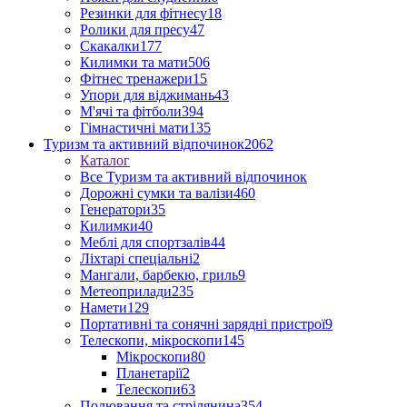
Резинки для фітнесу
18
Ролики для пресу
47
Скакалки
177
Килимки та мати
506
Фітнес тренажери
15
Упори для віджимань
43
М'ячі та фітболи
394
Гімнастичні мати
135
Туризм та активний відпочинок
2062
Каталог
Все Туризм та активний відпочинок
Дорожні сумки та валізи
460
Генератори
35
Килимки
40
Меблі для спортзалів
44
Ліхтарі спеціальні
2
Мангали, барбекю, гриль
9
Метеоприлади
235
Намети
129
Портативні та сонячні зарядні пристрої
9
Телескопи, мікроскопи
145
Мікроскопи
80
Планетарії
2
Телескопи
63
Полювання та стрілянина
354