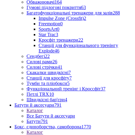
Обважнювачі
164
Гумові підлогові покриття
63
Багатофункціональні тренажери для залів
288
Impulse Zone (Crossfit)
2
Freemotion
0
SportsArt
0
Star Trac
3
Кросфіт тренажери
22
Станції для функціонального тренінгу
Explode
46
Сендбегі
22
Силові рами
26
Силові стрічки
41
Скакалки швидкісні
7
Станції для кросфіту
7
Тумби та пліобокси
5
Функціональний тренінг і Кроссфіт
37
Петлі TRX
10
Швидкісні бар'єри
4
Батути й аксесуари
791
Каталог
Все Батути й аксесуари
Батути
791
Бокс, єдиноборства, самоборона
1770
Каталог