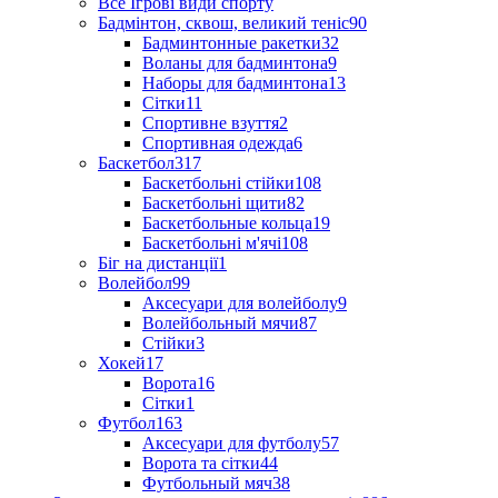
Все Ігрові види спорту
Бадмінтон, сквош, великий теніс
90
Бадминтонные ракетки
32
Воланы для бадминтона
9
Наборы для бадминтона
13
Сітки
11
Спортивне взуття
2
Спортивная одежда
6
Баскетбол
317
Баскетбольні стійки
108
Баскетбольні щити
82
Баскетбольные кольца
19
Баскетбольні м'ячі
108
Біг на дистанції
1
Волейбол
99
Аксесуари для волейболу
9
Волейбольный мячи
87
Стійки
3
Хокей
17
Ворота
16
Сітки
1
Футбол
163
Аксесуари для футболу
57
Ворота та сітки
44
Футбольный мяч
38