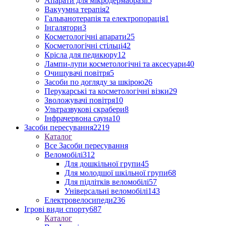
Апарати для мікродермабразії
5
Вакуумна терапія
2
Гальванотерапія та електропорація
1
Інгалятори
3
Косметологічні апарати
25
Косметологічні стільці
42
Крісла для педикюру
12
Лампи-лупи косметологічні та аксесуари
40
Очищувачі повітря
5
Засоби по догляду за шкірою
26
Перукарські та косметологічні візки
29
Зволожувачі повітря
10
Ультразвукові скрабери
8
Інфрачервона сауна
10
Засоби пересування
2219
Каталог
Все Засоби пересування
Веломобілі
312
Для дошкільної групи
45
Для молодшої шкільної групи
68
Для підлітків веломобілі
57
Універсальні веломобілі
143
Електровелосипеди
236
Ігрові види спорту
687
Каталог