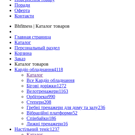
Поради
Оферта
Контакти
Bhfitness | Каталог товаров
Главная страница
Каталог
Персональный раздел
Корзина
Заказ
Каталог товаров
Кардіо обладнання
4118
Каталог
Все Кардіо обладнання
Бігові доріжки
1272
Велотренажери
1163
Орбітреки
990
Степери
208
Гребні тренажери для дому та залу
236
Вібраційні платформи
52
Спінбайки
186
Лижні тренажери
16
Настільний теніс
1237
Каталог