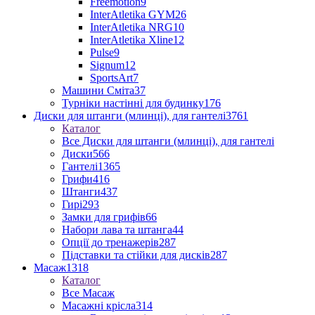
Freemotion
9
InterAtletika GYM
26
InterAtletika NRG
10
InterAtletika Xline
12
Pulse
9
Signum
12
SportsArt
7
Машини Сміта
37
Турніки настінні для будинку
176
Диски для штанги (млинці), для гантелі
3761
Каталог
Все Диски для штанги (млинці), для гантелі
Диски
566
Гантелі
1365
Грифи
416
Штанги
437
Гирі
293
Замки для грифів
66
Набори лава та штанга
44
Опції до тренажерів
287
Підставки та стійки для дисків
287
Масаж
1318
Каталог
Все Масаж
Масажні крісла
314