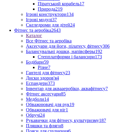
Піратський корабель
17
Природа
219
Ігрові конструктори
134
Ігрові модулі
37
Скеледроми для дітей
24
Фітнес та аеробіка
2643
Каталог
Все Фітнес та аеробіка
Аксесуари для йоги, пілатесу, фітнесу
306
Балансувальні дошки, напівсферы
192
Степплатформи і балансири
173
Бодібари
59
Різне
7
Гантелі для фітнесу
23
Диски здоров'я
4
Еспандери
373
Інвентар для аквааеробіки, аквафітнесу
7
Фітнес аксесуари
85
Медболи
14
Обважнювачі для рук
19
Обважювачі для ніг
1
Обручі
24
Рукавички для фітнесу, культуризму
187
Пляшки та фляги
8
Пояси для схуднення
6