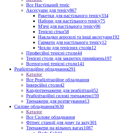
Все Настільний теніс
Аксесуари для тенісу
867
Ракетки для настільного тенісу
334
Набори для настільного тенісу
75
М'ячі для настільного тенісу
96
Тенісні сітки
58
Накладки аерозолі та інші аксесуари
192
Гармати для настільного тенісу
12
Чохли для тенісних столів
12
Професійні тенісні столи
44
Тенісні столи для закритих приміщень
197
Всепогодні тенісні столи
141
Реабілітаційне обладнання
291
Каталог
Все Реабілітаційне обладнання
Інверсійні столи
42
Кардіотренажери для реабілітації
52
Реабілітаційні силові тренажери
159
Тренажери для розтягування
13
Силове обладнання
3630
Каталог
Все Силове обладнання
Фітнес станції для дому та залу
301
Тренажери на вільних вагах
1087