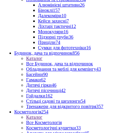
Алюмінієві штативи
26
Біноклі
157
Далекоміри
10
Кейси захисні
7
Ліхтарі тактичні
12
Монокуляри
16
Підзорні труби
36
Приціли
74
Сумки для фототехніки
16
Будинок, дача та відпочинок
856
Каталог
Все Будинок, дача та відпочинок
Обладнання та меблі для кемпінгу
43
Басейни
90
Гамаки
62
Дитячі гірки
46
Дитячі пісочниці
42
Гойдалки
162
Стільці садові та шезлонги
54
Тренажери для відкритого повітря
357
Косметологія
254
Каталог
Все Косметологія
Косметологічні кушетки
33