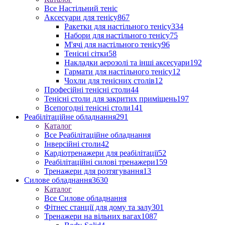
Все Настільний теніс
Аксесуари для тенісу
867
Ракетки для настільного тенісу
334
Набори для настільного тенісу
75
М'ячі для настільного тенісу
96
Тенісні сітки
58
Накладки аерозолі та інші аксесуари
192
Гармати для настільного тенісу
12
Чохли для тенісних столів
12
Професійні тенісні столи
44
Тенісні столи для закритих приміщень
197
Всепогодні тенісні столи
141
Реабілітаційне обладнання
291
Каталог
Все Реабілітаційне обладнання
Інверсійні столи
42
Кардіотренажери для реабілітації
52
Реабілітаційні силові тренажери
159
Тренажери для розтягування
13
Силове обладнання
3630
Каталог
Все Силове обладнання
Фітнес станції для дому та залу
301
Тренажери на вільних вагах
1087