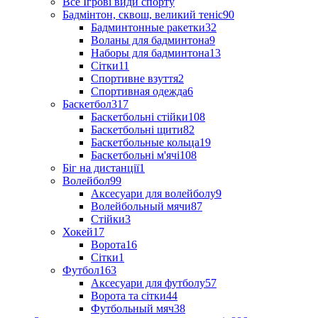
Все Ігрові види спорту
Бадмінтон, сквош, великий теніс
90
Бадминтонные ракетки
32
Воланы для бадминтона
9
Наборы для бадминтона
13
Сітки
11
Спортивне взуття
2
Спортивная одежда
6
Баскетбол
317
Баскетбольні стійки
108
Баскетбольні щити
82
Баскетбольные кольца
19
Баскетбольні м'ячі
108
Біг на дистанції
1
Волейбол
99
Аксесуари для волейболу
9
Волейбольный мячи
87
Стійки
3
Хокей
17
Ворота
16
Сітки
1
Футбол
163
Аксесуари для футболу
57
Ворота та сітки
44
Футбольный мяч
38