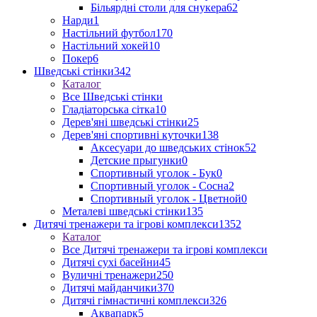
Більярдні столи для снукера
62
Нарди
1
Настільний футбол
170
Настільний хокей
10
Покер
6
Шведські стінки
342
Каталог
Все Шведські стінки
Гладіаторська сітка
10
Дерев'яні шведські стінки
25
Дерев'яні спортивні куточки
138
Аксесуари до шведських стінок
52
Детские прыгунки
0
Спортивный уголок - Бук
0
Спортивный уголок - Сосна
2
Спортивный уголок - Цветной
0
Металеві шведські стінки
135
Дитячі тренажери та ігрові комплекси
1352
Каталог
Все Дитячі тренажери та ігрові комплекси
Дитячі сухі басейни
45
Вуличні тренажери
250
Дитячі майданчики
370
Дитячі гімнастичні комплекси
326
Аквапарк
5