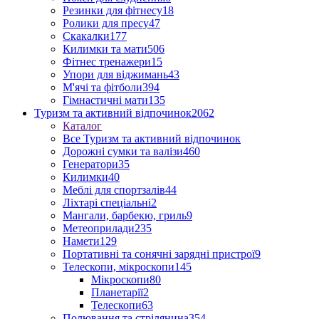
Резинки для фітнесу
18
Ролики для пресу
47
Скакалки
177
Килимки та мати
506
Фітнес тренажери
15
Упори для віджимань
43
М'ячі та фітболи
394
Гімнастичні мати
135
Туризм та активний відпочинок
2062
Каталог
Все Туризм та активний відпочинок
Дорожні сумки та валізи
460
Генератори
35
Килимки
40
Меблі для спортзалів
44
Ліхтарі спеціальні
2
Мангали, барбекю, гриль
9
Метеоприлади
235
Намети
129
Портативні та сонячні зарядні пристрої
9
Телескопи, мікроскопи
145
Мікроскопи
80
Планетарії
2
Телескопи
63
Полювання та стрілянина
354