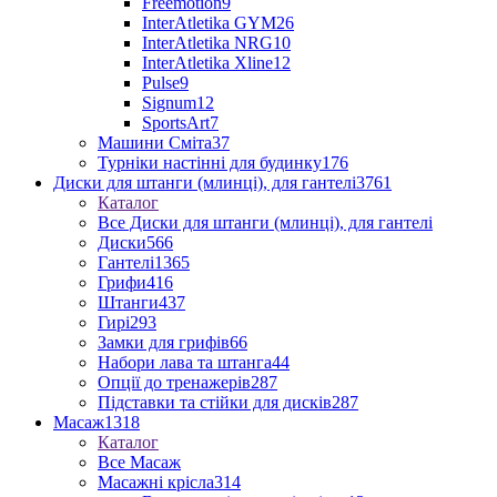
Freemotion
9
InterAtletika GYM
26
InterAtletika NRG
10
InterAtletika Xline
12
Pulse
9
Signum
12
SportsArt
7
Машини Сміта
37
Турніки настінні для будинку
176
Диски для штанги (млинці), для гантелі
3761
Каталог
Все Диски для штанги (млинці), для гантелі
Диски
566
Гантелі
1365
Грифи
416
Штанги
437
Гирі
293
Замки для грифів
66
Набори лава та штанга
44
Опції до тренажерів
287
Підставки та стійки для дисків
287
Масаж
1318
Каталог
Все Масаж
Масажні крісла
314