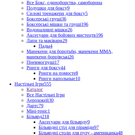
Все Бокс, єдиноборства, самоборона
Подушки для боксу
9
Силові тренажери для боксу
5
Боксерські груші
36
Боксерські мішки та груші
196
Водоналивні мішки
26
Аксесуари для бойових мистецтв
196
Лапи та маківари
29
Пады
4
Манекени для боротьби, манекени ММА,
манекени борцівські
26
Пневмогруші
17
Ринги для боксу
44
Ринги на помосте
8
Ринги напольные
10
Настільні Ігри
555
Каталог
Все Настільні Ігри
Аерохокей
30
Дартс
79
Міні-теніс
1
Більярд
218
Аксесуари для більярду
9
Більярдні стіл для піраміди
97
Більярдні столи для пулу - американка
48