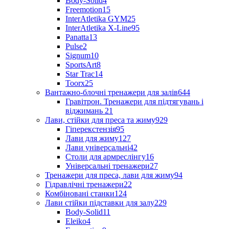
Body-Solid
4
Freemotion
15
InterAtletika GYM
25
InterAtletika X-Line
95
Panatta
13
Pulse
2
Signum
10
SportsArt
8
Star Trac
14
Toorx
25
Вантажно-блочні тренажери для залів
644
Гравітрон. Тренажери для підтягувань і
віджимань
21
Лави, стійки для преса та жиму
929
Гіперекстензія
95
Лави для жиму
127
Лави універсальні
42
Столи для армреслінгу
16
Універсальні тренажери
27
Тренажери для преса, лави для жиму
94
Гідравлічні тренажери
22
Комбіновані станки
124
Лави стійки підставки для залу
229
Body-Solid
11
Eleiko
4