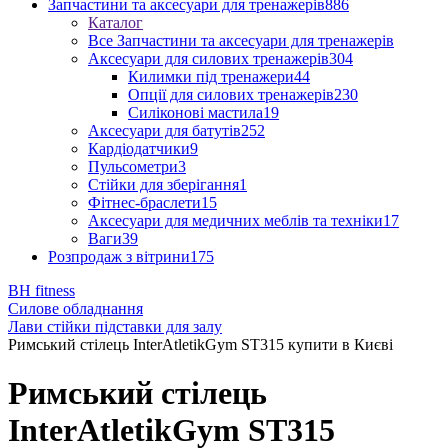
Запчастини та аксесуари для тренажерів
886
Каталог
Все Запчастини та аксесуари для тренажерів
Аксесуари для силових тренажерів
304
Килимки під тренажери
44
Опції для силових тренажерів
230
Силіконові мастила
19
Аксесуари для батутів
252
Кардіодатчики
9
Пульсометри
3
Стійки для зберігання
1
Фітнес-браслети
15
Аксесуари для медичних меблів та техніки
17
Ваги
39
Розпродаж з вітрини
175
BH fitness
Силове обладнання
Лави стійки підставки для залу
Римський стілець InterAtletikGym ST315 купити в Києві
Римський стілець
InterAtletikGym ST315