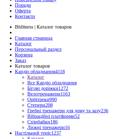
Поради
Оферта
Контакти
Bhfitness | Каталог товаров
Главная страница
Каталог
Персональный раздел
Корзина
Заказ
Каталог товаров
Кардіо обладнання
4118
Каталог
Все Кардіо обладнання
Бігові доріжки
1272
Велотренажери
1163
Орбітреки
990
Степери
208
Гребні тренажери для дому та залу
236
Вібраційні платформи
52
Спінбайки
186
Лижні тренажери
16
Настільний теніс
1237
Каталог