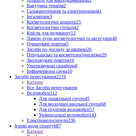
Апарати для мікродермабразії
5
Вакуумна терапія
2
Гальванотерапія та електропорація
1
Інгалятори
3
Косметологічні апарати
25
Косметологічні стільці
42
Крісла для педикюру
12
Лампи-лупи косметологічні та аксесуари
40
Очищувачі повітря
5
Засоби по догляду за шкірою
26
Перукарські та косметологічні візки
29
Зволожувачі повітря
10
Ультразвукові скрабери
8
Інфрачервона сауна
10
Засоби пересування
2219
Каталог
Все Засоби пересування
Веломобілі
312
Для дошкільної групи
45
Для молодшої шкільної групи
68
Для підлітків веломобілі
57
Універсальні веломобілі
143
Електровелосипеди
236
Ігрові види спорту
687
Каталог