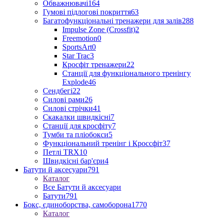
Обважнювачі
164
Гумові підлогові покриття
63
Багатофункціональні тренажери для залів
288
Impulse Zone (Crossfit)
2
Freemotion
0
SportsArt
0
Star Trac
3
Кросфіт тренажери
22
Станції для функціонального тренінгу
Explode
46
Сендбегі
22
Силові рами
26
Силові стрічки
41
Скакалки швидкісні
7
Станції для кросфіту
7
Тумби та пліобокси
5
Функціональний тренінг і Кроссфіт
37
Петлі TRX
10
Швидкісні бар'єри
4
Батути й аксесуари
791
Каталог
Все Батути й аксесуари
Батути
791
Бокс, єдиноборства, самоборона
1770
Каталог