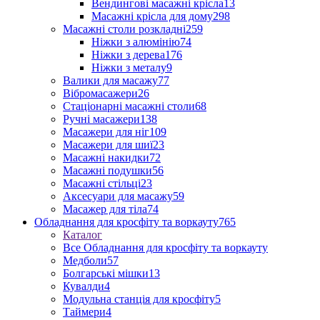
Вендингові масажні крісла
13
Масажні крісла для дому
298
Масажні столи розкладні
259
Ніжки з алюмінію
74
Ніжки з дерева
176
Ніжки з металу
9
Валики для масажу
77
Вібромасажери
26
Стаціонарні масажні столи
68
Ручні масажери
138
Масажери для ніг
109
Масажери для шиї
23
Масажні накидки
72
Масажні подушки
56
Масажні стільці
23
Аксесуари для масажу
59
Масажер для тіла
74
Обладнання для кросфіту та воркауту
765
Каталог
Все Обладнання для кросфіту та воркауту
Медболи
57
Болгарські мішки
13
Кувалди
4
Модульна станція для кросфіту
5
Таймери
4