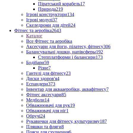
Піратський корабель
17
Природа
219
Ігрові конструктори
134
Ігрові модулі
37
Скеледроми для дітей
24
Фітнес та аеробіка
2643
Каталог
Все Фітнес та аеробіка
Аксесуари для йоги, пілатесу, фітнесу
306
Балансувальні дошки, напівсферы
192
Степплатформи і балансири
173
Бодібари
59
Різне
7
Гантелі для фітнесу
23
Диски здоров'я
4
Еспандери
373
Інвентар для аквааеробіки, аквафітнесу
7
Фітнес аксесуари
85
Медболи
14
Обважнювачі для рук
19
Обважювачі для ніг
1
Обручі
24
Рукавички для фітнесу, культуризму
187
Пляшки та фляги
8
Пояси для схуднення
6