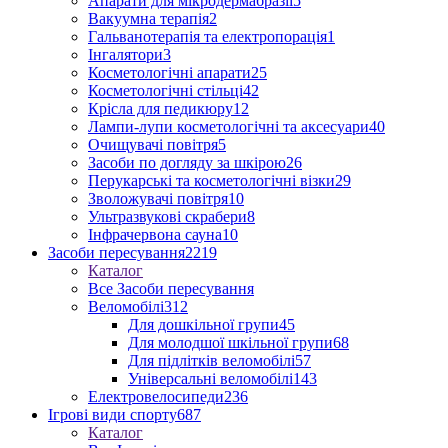
Апарати для мікродермабразії
5
Вакуумна терапія
2
Гальванотерапія та електропорація
1
Інгалятори
3
Косметологічні апарати
25
Косметологічні стільці
42
Крісла для педикюру
12
Лампи-лупи косметологічні та аксесуари
40
Очищувачі повітря
5
Засоби по догляду за шкірою
26
Перукарські та косметологічні візки
29
Зволожувачі повітря
10
Ультразвукові скрабери
8
Інфрачервона сауна
10
Засоби пересування
2219
Каталог
Все Засоби пересування
Веломобілі
312
Для дошкільної групи
45
Для молодшої шкільної групи
68
Для підлітків веломобілі
57
Універсальні веломобілі
143
Електровелосипеди
236
Ігрові види спорту
687
Каталог