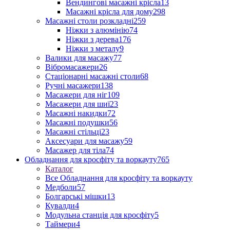
Вендингові масажні крісла
13
Масажні крісла для дому
298
Масажні столи розкладні
259
Ніжки з алюмінію
74
Ніжки з дерева
176
Ніжки з металу
9
Валики для масажу
77
Вібромасажери
26
Стаціонарні масажні столи
68
Ручні масажери
138
Масажери для ніг
109
Масажери для шиї
23
Масажні накидки
72
Масажні подушки
56
Масажні стільці
23
Аксесуари для масажу
59
Масажер для тіла
74
Обладнання для кросфіту та воркауту
765
Каталог
Все Обладнання для кросфіту та воркауту
Медболи
57
Болгарські мішки
13
Кувалди
4
Модульна станція для кросфіту
5
Таймери
4