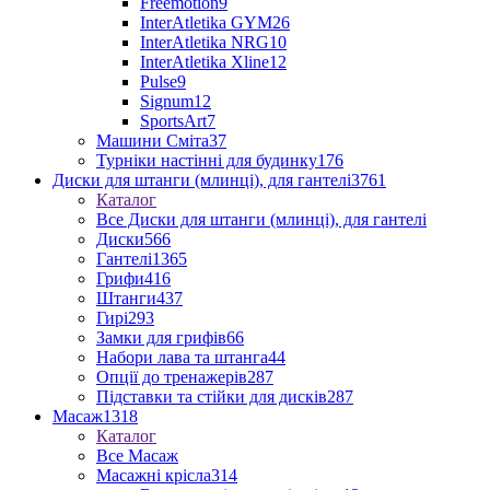
Freemotion
9
InterAtletika GYM
26
InterAtletika NRG
10
InterAtletika Xline
12
Pulse
9
Signum
12
SportsArt
7
Машини Сміта
37
Турніки настінні для будинку
176
Диски для штанги (млинці), для гантелі
3761
Каталог
Все Диски для штанги (млинці), для гантелі
Диски
566
Гантелі
1365
Грифи
416
Штанги
437
Гирі
293
Замки для грифів
66
Набори лава та штанга
44
Опції до тренажерів
287
Підставки та стійки для дисків
287
Масаж
1318
Каталог
Все Масаж
Масажні крісла
314