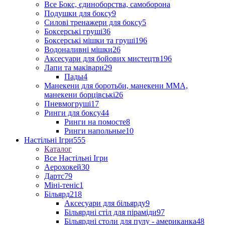
Все Бокс, єдиноборства, самоборона
Подушки для боксу
9
Силові тренажери для боксу
5
Боксерські груші
36
Боксерські мішки та груші
196
Водоналивні мішки
26
Аксесуари для бойових мистецтв
196
Лапи та маківари
29
Пады
4
Манекени для боротьби, манекени ММА,
манекени борцівські
26
Пневмогруші
17
Ринги для боксу
44
Ринги на помосте
8
Ринги напольные
10
Настільні Ігри
555
Каталог
Все Настільні Ігри
Аерохокей
30
Дартс
79
Міні-теніс
1
Більярд
218
Аксесуари для більярду
9
Більярдні стіл для піраміди
97
Більярдні столи для пулу - американка
48