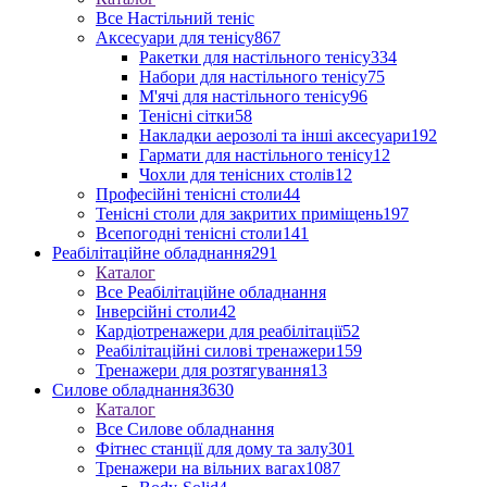
Все Настільний теніс
Аксесуари для тенісу
867
Ракетки для настільного тенісу
334
Набори для настільного тенісу
75
М'ячі для настільного тенісу
96
Тенісні сітки
58
Накладки аерозолі та інші аксесуари
192
Гармати для настільного тенісу
12
Чохли для тенісних столів
12
Професійні тенісні столи
44
Тенісні столи для закритих приміщень
197
Всепогодні тенісні столи
141
Реабілітаційне обладнання
291
Каталог
Все Реабілітаційне обладнання
Інверсійні столи
42
Кардіотренажери для реабілітації
52
Реабілітаційні силові тренажери
159
Тренажери для розтягування
13
Силове обладнання
3630
Каталог
Все Силове обладнання
Фітнес станції для дому та залу
301
Тренажери на вільних вагах
1087