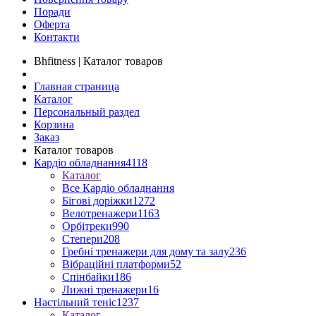
Поради
Оферта
Контакти
Bhfitness | Каталог товаров
Главная страница
Каталог
Персональный раздел
Корзина
Заказ
Каталог товаров
Кардіо обладнання
4118
Каталог
Все Кардіо обладнання
Бігові доріжки
1272
Велотренажери
1163
Орбітреки
990
Степери
208
Гребні тренажери для дому та залу
236
Вібраційні платформи
52
Спінбайки
186
Лижні тренажери
16
Настільний теніс
1237
Каталог