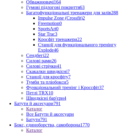
Обважнювачі
164
Гумові підлогові покриття
63
Багатофункціональні тренажери для залів
288
Impulse Zone (Crossfit)
2
Freemotion
0
SportsArt
0
Star Trac
3
Кросфіт тренажери
22
Станції для функціонального тренінгу
Explode
46
Сендбегі
22
Силові рами
26
Силові стрічки
41
Скакалки швидкісні
7
Станції для кросфіту
7
Тумби та пліобокси
5
Функціональний тренінг і Кроссфіт
37
Петлі TRX
10
Швидкісні бар'єри
4
Батути й аксесуари
791
Каталог
Все Батути й аксесуари
Батути
791
Бокс, єдиноборства, самоборона
1770
Каталог