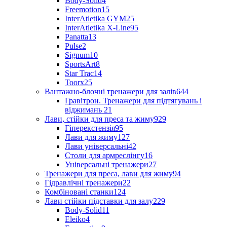
Body-Solid
4
Freemotion
15
InterAtletika GYM
25
InterAtletika X-Line
95
Panatta
13
Pulse
2
Signum
10
SportsArt
8
Star Trac
14
Toorx
25
Вантажно-блочні тренажери для залів
644
Гравітрон. Тренажери для підтягувань і
віджимань
21
Лави, стійки для преса та жиму
929
Гіперекстензія
95
Лави для жиму
127
Лави універсальні
42
Столи для армреслінгу
16
Універсальні тренажери
27
Тренажери для преса, лави для жиму
94
Гідравлічні тренажери
22
Комбіновані станки
124
Лави стійки підставки для залу
229
Body-Solid
11
Eleiko
4