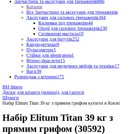
Запчастини та аксесуари для тренажерів
886
Каталог
Все Запчастини та аксесуари для тренажерів
Аксесуари для силових тренажерів
304
Килимки під тренажери
44
Опції для силових тренажерів
230
Силіконові мастила
19
Аксесуари для батутів
252
Кардіодатчики
9
Пульсометри
3
Стійки для зберігання
1
Фітнес-браслети
15
Аксесуари для медичних меблів та техніки
17
Ваги
39
Розпродаж з вітрини
175
BH fitness
Диски для штанги (млинці), для гантелі
Штанги
Набір Elitum Titan 39 кг з прямим грифом купити в Києві
Набір Elitum Titan 39 кг з
прямим грифом (30592)