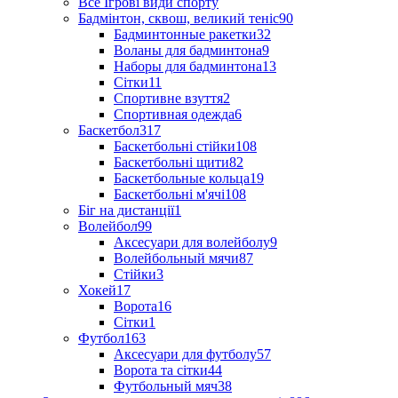
Все Ігрові види спорту
Бадмінтон, сквош, великий теніс
90
Бадминтонные ракетки
32
Воланы для бадминтона
9
Наборы для бадминтона
13
Сітки
11
Спортивне взуття
2
Спортивная одежда
6
Баскетбол
317
Баскетбольні стійки
108
Баскетбольні щити
82
Баскетбольные кольца
19
Баскетбольні м'ячі
108
Біг на дистанції
1
Волейбол
99
Аксесуари для волейболу
9
Волейбольный мячи
87
Стійки
3
Хокей
17
Ворота
16
Сітки
1
Футбол
163
Аксесуари для футболу
57
Ворота та сітки
44
Футбольный мяч
38