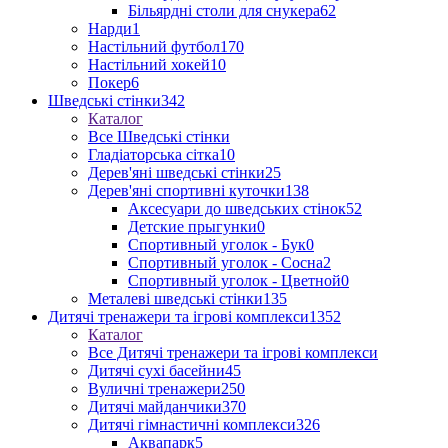
Більярдні столи для снукера
62
Нарди
1
Настільний футбол
170
Настільний хокей
10
Покер
6
Шведські стінки
342
Каталог
Все Шведські стінки
Гладіаторська сітка
10
Дерев'яні шведські стінки
25
Дерев'яні спортивні куточки
138
Аксесуари до шведських стінок
52
Детские прыгунки
0
Спортивный уголок - Бук
0
Спортивный уголок - Сосна
2
Спортивный уголок - Цветной
0
Металеві шведські стінки
135
Дитячі тренажери та ігрові комплекси
1352
Каталог
Все Дитячі тренажери та ігрові комплекси
Дитячі сухі басейни
45
Вуличні тренажери
250
Дитячі майданчики
370
Дитячі гімнастичні комплекси
326
Аквапарк
5