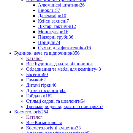
Алюмінієві штативи
26
Біноклі
157
Далекоміри
10
Кейси захисні
7
Ліхтарі тактичні
12
Монокуляри
16
Підзорні труби
36
Приціли
74
Сумки для фототехніки
16
Будинок, дача та відпочинок
856
Каталог
Все Будинок, дача та відпочинок
Обладнання та меблі для кемпінгу
43
Басейни
90
Гамаки
62
Дитячі гірки
46
Дитячі пісочниці
42
Гойдалки
162
Стільці садові та шезлонги
54
Тренажери для відкритого повітря
357
Косметологія
254
Каталог
Все Косметологія
Косметологічні кушетки
33