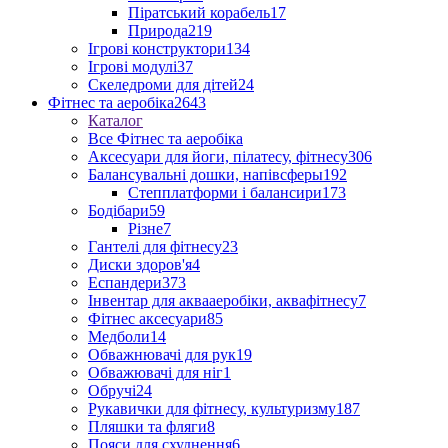
Піратський корабель
17
Природа
219
Ігрові конструктори
134
Ігрові модулі
37
Скеледроми для дітей
24
Фітнес та аеробіка
2643
Каталог
Все Фітнес та аеробіка
Аксесуари для йоги, пілатесу, фітнесу
306
Балансувальні дошки, напівсферы
192
Степплатформи і балансири
173
Бодібари
59
Різне
7
Гантелі для фітнесу
23
Диски здоров'я
4
Еспандери
373
Інвентар для аквааеробіки, аквафітнесу
7
Фітнес аксесуари
85
Медболи
14
Обважнювачі для рук
19
Обважювачі для ніг
1
Обручі
24
Рукавички для фітнесу, культуризму
187
Пляшки та фляги
8
Пояси для схуднення
6