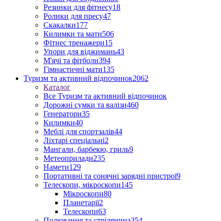
Резинки для фітнесу
18
Ролики для пресу
47
Скакалки
177
Килимки та мати
506
Фітнес тренажери
15
Упори для віджимань
43
М'ячі та фітболи
394
Гімнастичні мати
135
Туризм та активний відпочинок
2062
Каталог
Все Туризм та активний відпочинок
Дорожні сумки та валізи
460
Генератори
35
Килимки
40
Меблі для спортзалів
44
Ліхтарі спеціальні
2
Мангали, барбекю, гриль
9
Метеоприлади
235
Намети
129
Портативні та сонячні зарядні пристрої
9
Телескопи, мікроскопи
145
Мікроскопи
80
Планетарії
2
Телескопи
63
Полювання та стрілянина
354