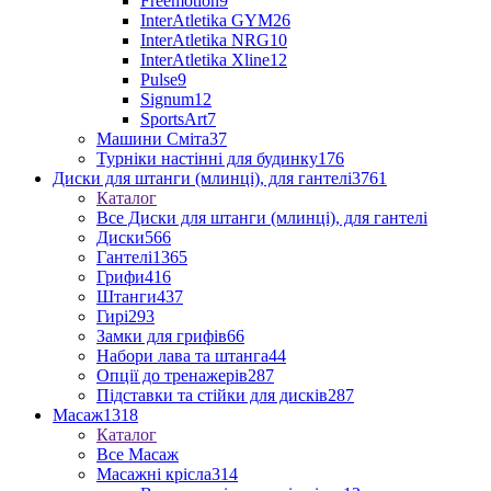
Freemotion
9
InterAtletika GYM
26
InterAtletika NRG
10
InterAtletika Xline
12
Pulse
9
Signum
12
SportsArt
7
Машини Сміта
37
Турніки настінні для будинку
176
Диски для штанги (млинці), для гантелі
3761
Каталог
Все Диски для штанги (млинці), для гантелі
Диски
566
Гантелі
1365
Грифи
416
Штанги
437
Гирі
293
Замки для грифів
66
Набори лава та штанга
44
Опції до тренажерів
287
Підставки та стійки для дисків
287
Масаж
1318
Каталог
Все Масаж
Масажні крісла
314