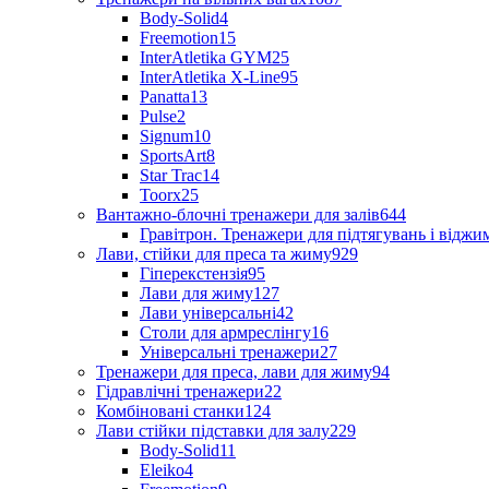
Body-Solid
4
Freemotion
15
InterAtletika GYM
25
InterAtletika X-Line
95
Panatta
13
Pulse
2
Signum
10
SportsArt
8
Star Trac
14
Toorx
25
Вантажно-блочні тренажери для залів
644
Гравітрон. Тренажери для підтягувань і відж
Лави, стійки для преса та жиму
929
Гіперекстензія
95
Лави для жиму
127
Лави універсальні
42
Столи для армреслінгу
16
Універсальні тренажери
27
Тренажери для преса, лави для жиму
94
Гідравлічні тренажери
22
Комбіновані станки
124
Лави стійки підставки для залу
229
Body-Solid
11
Eleiko
4