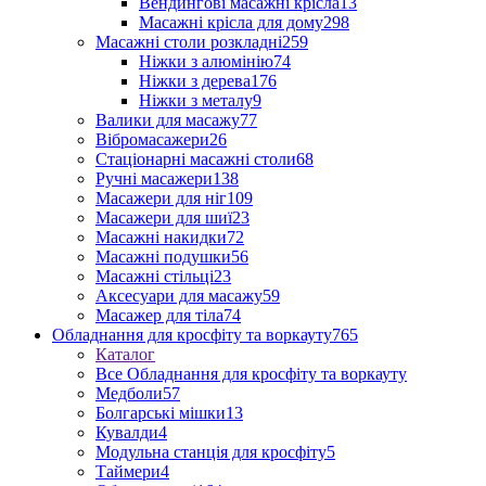
Вендингові масажні крісла
13
Масажні крісла для дому
298
Масажні столи розкладні
259
Ніжки з алюмінію
74
Ніжки з дерева
176
Ніжки з металу
9
Валики для масажу
77
Вібромасажери
26
Стаціонарні масажні столи
68
Ручні масажери
138
Масажери для ніг
109
Масажери для шиї
23
Масажні накидки
72
Масажні подушки
56
Масажні стільці
23
Аксесуари для масажу
59
Масажер для тіла
74
Обладнання для кросфіту та воркауту
765
Каталог
Все Обладнання для кросфіту та воркауту
Медболи
57
Болгарські мішки
13
Кувалди
4
Модульна станція для кросфіту
5
Таймери
4