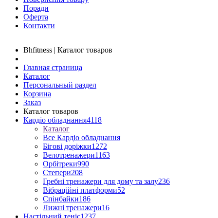
Поради
Оферта
Контакти
Bhfitness | Каталог товаров
Главная страница
Каталог
Персональный раздел
Корзина
Заказ
Каталог товаров
Кардіо обладнання
4118
Каталог
Все Кардіо обладнання
Бігові доріжки
1272
Велотренажери
1163
Орбітреки
990
Степери
208
Гребні тренажери для дому та залу
236
Вібраційні платформи
52
Спінбайки
186
Лижні тренажери
16
Настільний теніс
1237