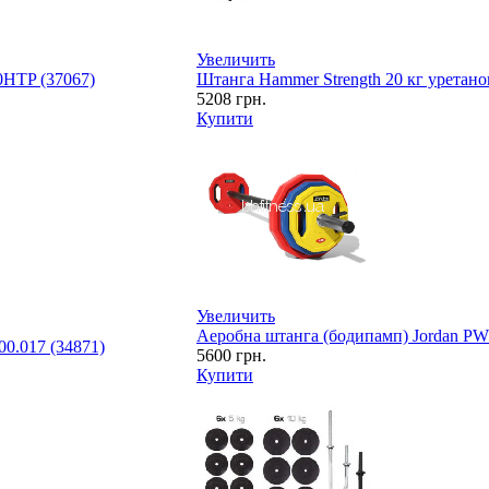
Увеличить
0HTP (37067)
Штанга Hammer Strength 20 кг уретано
5208
грн.
Купити
Увеличить
Аеробна штанга (бодипамп) Jordan PW
0.017 (34871)
5600
грн.
Купити