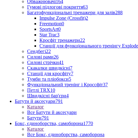
Обважнювачі
164
Гумові підлогові покриття
63
Багатофункціональні тренажери для залів
288
Impulse Zone (Crossfit)
2
Freemotion
0
SportsArt
0
Star Trac
3
Кросфіт тренажери
22
Станції для функціонального тренінгу Explod
Сендбегі
22
Силові рами
26
Силові стрічки
41
Скакалки швидкісні
7
Станції для кросфіту
7
Тумби та пліобокси
5
Функціональний тренінг і Кроссфіт
37
Петлі TRX
10
Швидкісні бар'єри
4
Батути й аксесуари
791
Каталог
Все Батути й аксесуари
Батути
791
Бокс, єдиноборства, самоборона
1770
Каталог
Все Бокс, єдиноборства, самоборона