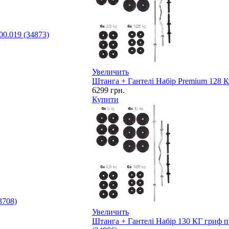
0.019 (34873)
Увеличить
Штанга + Гантелі Набір Premium 128 К
6299
грн.
Купити
3708)
Увеличить
Штанга + Гантелі Набір 130 КГ гриф 