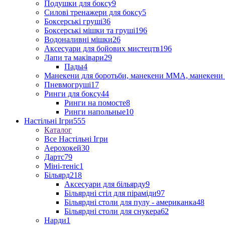
Подушки для боксу
9
Силові тренажери для боксу
5
Боксерські груші
36
Боксерські мішки та груші
196
Водоналивні мішки
26
Аксесуари для бойових мистецтв
196
Лапи та маківари
29
Пады
4
Манекени для боротьби, манекени ММА, манекени 
Пневмогруші
17
Ринги для боксу
44
Ринги на помосте
8
Ринги напольные
10
Настільні Ігри
555
Каталог
Все Настільні Ігри
Аерохокей
30
Дартс
79
Міні-теніс
1
Більярд
218
Аксесуари для більярду
9
Більярдні стіл для піраміди
97
Більярдні столи для пулу - американка
48
Більярдні столи для снукера
62
Нарди
1