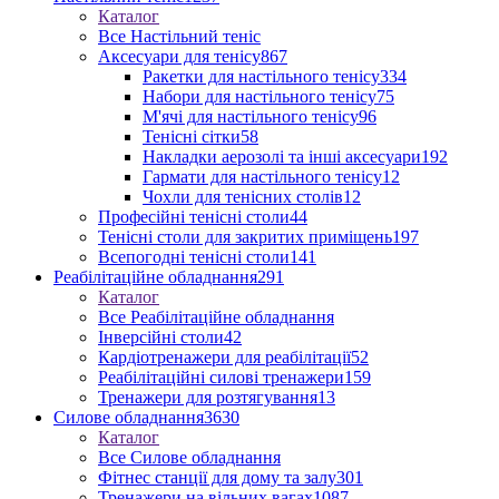
Каталог
Все Настільний теніс
Аксесуари для тенісу
867
Ракетки для настільного тенісу
334
Набори для настільного тенісу
75
М'ячі для настільного тенісу
96
Тенісні сітки
58
Накладки аерозолі та інші аксесуари
192
Гармати для настільного тенісу
12
Чохли для тенісних столів
12
Професійні тенісні столи
44
Тенісні столи для закритих приміщень
197
Всепогодні тенісні столи
141
Реабілітаційне обладнання
291
Каталог
Все Реабілітаційне обладнання
Інверсійні столи
42
Кардіотренажери для реабілітації
52
Реабілітаційні силові тренажери
159
Тренажери для розтягування
13
Силове обладнання
3630
Каталог
Все Силове обладнання
Фітнес станції для дому та залу
301
Тренажери на вільних вагах
1087