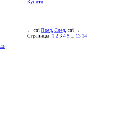
Купити
←
ctrl
Пред.
След.
ctrl
→
Страницы:
1
2
3
4
5
...
13
14
e
46