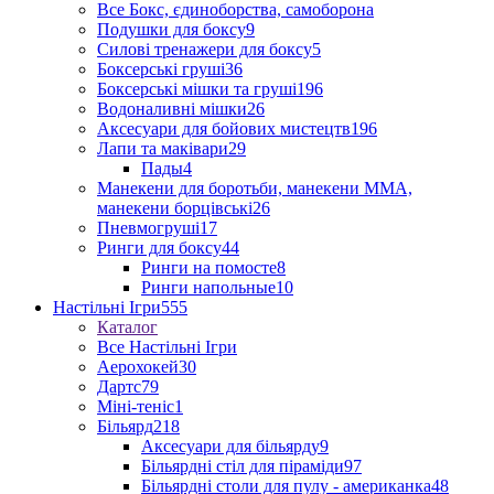
Все Бокс, єдиноборства, самоборона
Подушки для боксу
9
Силові тренажери для боксу
5
Боксерські груші
36
Боксерські мішки та груші
196
Водоналивні мішки
26
Аксесуари для бойових мистецтв
196
Лапи та маківари
29
Пады
4
Манекени для боротьби, манекени ММА,
манекени борцівські
26
Пневмогруші
17
Ринги для боксу
44
Ринги на помосте
8
Ринги напольные
10
Настільні Ігри
555
Каталог
Все Настільні Ігри
Аерохокей
30
Дартс
79
Міні-теніс
1
Більярд
218
Аксесуари для більярду
9
Більярдні стіл для піраміди
97
Більярдні столи для пулу - американка
48