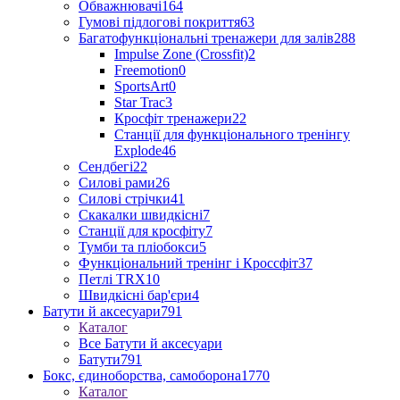
Обважнювачі
164
Гумові підлогові покриття
63
Багатофункціональні тренажери для залів
288
Impulse Zone (Crossfit)
2
Freemotion
0
SportsArt
0
Star Trac
3
Кросфіт тренажери
22
Станції для функціонального тренінгу
Explode
46
Сендбегі
22
Силові рами
26
Силові стрічки
41
Скакалки швидкісні
7
Станції для кросфіту
7
Тумби та пліобокси
5
Функціональний тренінг і Кроссфіт
37
Петлі TRX
10
Швидкісні бар'єри
4
Батути й аксесуари
791
Каталог
Все Батути й аксесуари
Батути
791
Бокс, єдиноборства, самоборона
1770
Каталог