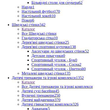
Більярдні столи для снукера
62
Нарди
1
Настільний футбол
170
Настільний хокей
10
Покер
6
Шведські стінки
342
Каталог
Все Шведські стінки
Гладіаторська сітка
10
Дерев'яні шведські стінки
25
Дерев'яні спортивні куточки
138
Аксесуари до шведських стінок
52
Детские прыгунки
0
Спортивный уголок - Бук
0
Спортивный уголок - Сосна
2
Спортивный уголок - Цветной
0
Металеві шведські стінки
135
Дитячі тренажери та ігрові комплекси
1352
Каталог
Все Дитячі тренажери та ігрові комплекси
Дитячі сухі басейни
45
Вуличні тренажери
250
Дитячі майданчики
370
Дитячі гімнастичні комплекси
326
Аквапарк
5