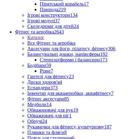
Піратський корабель
17
Природа
219
Ігрові конструктори
134
Ігрові модулі
37
Скеледроми для дітей
24
Фітнес та аеробіка
2643
Каталог
Все Фітнес та аеробіка
Аксесуари для йоги, пілатесу, фітнесу
306
Балансувальні дошки, напівсферы
192
Степплатформи і балансири
173
Бодібари
59
Різне
7
Гантелі для фітнесу
23
Диски здоров'я
4
Еспандери
373
Інвентар для аквааеробіки, аквафітнесу
7
Фітнес аксесуари
85
Медболи
14
Обважнювачі для рук
19
Обважювачі для ніг
1
Обручі
24
Рукавички для фітнесу, культуризму
187
Пляшки та фляги
8
Пояси для схуднення
6