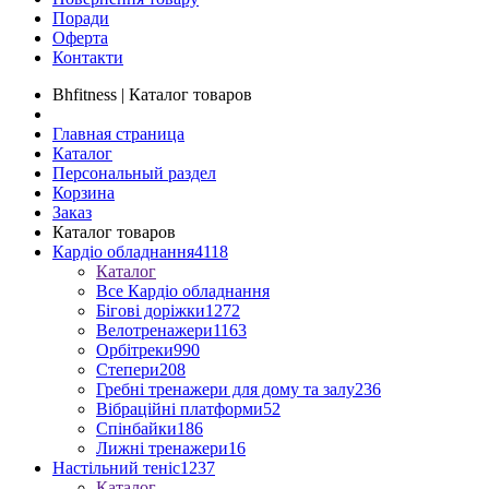
Поради
Оферта
Контакти
Bhfitness | Каталог товаров
Главная страница
Каталог
Персональный раздел
Корзина
Заказ
Каталог товаров
Кардіо обладнання
4118
Каталог
Все Кардіо обладнання
Бігові доріжки
1272
Велотренажери
1163
Орбітреки
990
Степери
208
Гребні тренажери для дому та залу
236
Вібраційні платформи
52
Спінбайки
186
Лижні тренажери
16
Настільний теніс
1237
Каталог