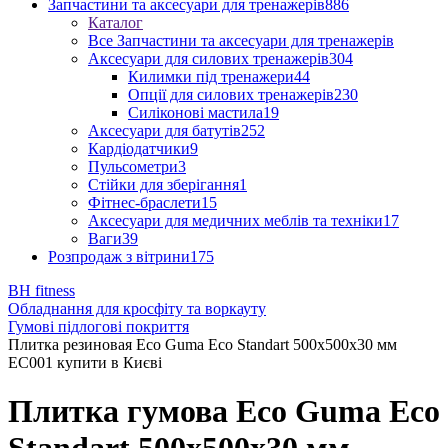
Запчастини та аксесуари для тренажерів
886
Каталог
Все Запчастини та аксесуари для тренажерів
Аксесуари для силових тренажерів
304
Килимки під тренажери
44
Опції для силових тренажерів
230
Силіконові мастила
19
Аксесуари для батутів
252
Кардіодатчики
9
Пульсометри
3
Стійки для зберігання
1
Фітнес-браслети
15
Аксесуари для медичних меблів та техніки
17
Ваги
39
Розпродаж з вітрини
175
BH fitness
Обладнання для кросфіту та воркауту
Гумові підлогові покриття
Плитка резиновая Eco Guma Eco Standart 500x500х30 мм
EC001 купити в Києві
Плитка гумова Eco Guma Eco