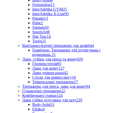
Body-Solid
4
Freemotion
15
InterAtletika GYM
25
InterAtletika X-Line
95
Panatta
13
Pulse
2
Signum
10
SportsArt
8
Star Trac
14
Toorx
25
Вантажно-блочні тренажери для залів
644
Гравітрон. Тренажери для підтягувань і
віджимань
21
Лави, стійки для преса та жиму
929
Гіперекстензія
95
Лави для жиму
127
Лави універсальні
42
Столи для армреслінгу
16
Універсальні тренажери
27
Тренажери для преса, лави для жиму
94
Гідравлічні тренажери
22
Комбіновані станки
124
Лави стійки підставки для залу
229
Body-Solid
11
Eleiko
4