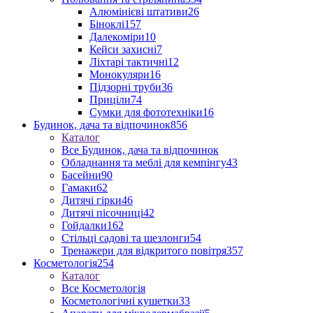
Алюмінієві штативи
26
Біноклі
157
Далекоміри
10
Кейси захисні
7
Ліхтарі тактичні
12
Монокуляри
16
Підзорні труби
36
Приціли
74
Сумки для фототехніки
16
Будинок, дача та відпочинок
856
Каталог
Все Будинок, дача та відпочинок
Обладнання та меблі для кемпінгу
43
Басейни
90
Гамаки
62
Дитячі гірки
46
Дитячі пісочниці
42
Гойдалки
162
Стільці садові та шезлонги
54
Тренажери для відкритого повітря
357
Косметологія
254
Каталог
Все Косметологія
Косметологічні кушетки
33