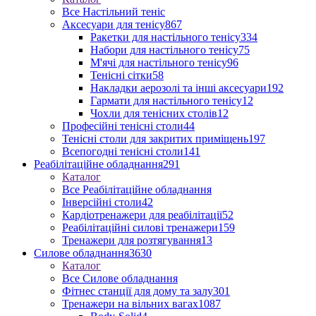
Все Настільний теніс
Аксесуари для тенісу
867
Ракетки для настільного тенісу
334
Набори для настільного тенісу
75
М'ячі для настільного тенісу
96
Тенісні сітки
58
Накладки аерозолі та інші аксесуари
192
Гармати для настільного тенісу
12
Чохли для тенісних столів
12
Професійні тенісні столи
44
Тенісні столи для закритих приміщень
197
Всепогодні тенісні столи
141
Реабілітаційне обладнання
291
Каталог
Все Реабілітаційне обладнання
Інверсійні столи
42
Кардіотренажери для реабілітації
52
Реабілітаційні силові тренажери
159
Тренажери для розтягування
13
Силове обладнання
3630
Каталог
Все Силове обладнання
Фітнес станції для дому та залу
301
Тренажери на вільних вагах
1087