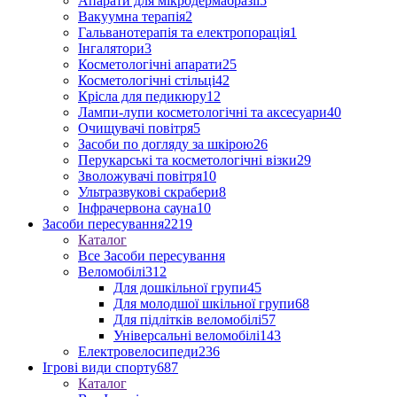
Апарати для мікродермабразії
5
Вакуумна терапія
2
Гальванотерапія та електропорація
1
Інгалятори
3
Косметологічні апарати
25
Косметологічні стільці
42
Крісла для педикюру
12
Лампи-лупи косметологічні та аксесуари
40
Очищувачі повітря
5
Засоби по догляду за шкірою
26
Перукарські та косметологічні візки
29
Зволожувачі повітря
10
Ультразвукові скрабери
8
Інфрачервона сауна
10
Засоби пересування
2219
Каталог
Все Засоби пересування
Веломобілі
312
Для дошкільної групи
45
Для молодшої шкільної групи
68
Для підлітків веломобілі
57
Універсальні веломобілі
143
Електровелосипеди
236
Ігрові види спорту
687
Каталог