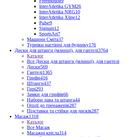
Freemotion
9
InterAtletika GYM
26
InterAtletika NRG
10
InterAtletika Xline
12
Pulse
9
Signum
12
SportsArt
7
Машини Сміта
37
Турніки настінні для будинку
176
Диски для штанги (млинці), для гантелі
3764
Каталог
Все Диски для штанги (млинці), для гантелі
Диски
569
Гантелі
1365
Грифи
416
Штанги
437
Гирі
293
Замки для грифів
66
Набори лава та штанга
44
Опції до тренажерів
287
Підставки та стійки для дисків
287
Масаж
1318
Каталог
Все Масаж
Масажні крісла
314