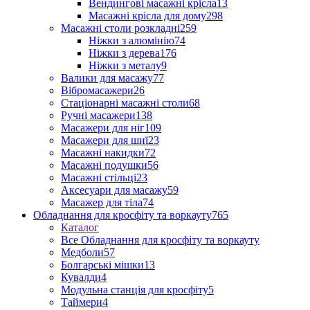
Вендингові масажні крісла
13
Масажні крісла для дому
298
Масажні столи розкладні
259
Ніжки з алюмінію
74
Ніжки з дерева
176
Ніжки з металу
9
Валики для масажу
77
Вібромасажери
26
Стаціонарні масажні столи
68
Ручні масажери
138
Масажери для ніг
109
Масажери для шиї
23
Масажні накидки
72
Масажні подушки
56
Масажні стільці
23
Аксесуари для масажу
59
Масажер для тіла
74
Обладнання для кросфіту та воркауту
765
Каталог
Все Обладнання для кросфіту та воркауту
Медболи
57
Болгарські мішки
13
Кувалди
4
Модульна станція для кросфіту
5
Таймери
4