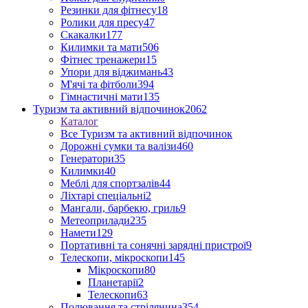
Резинки для фітнесу
18
Ролики для пресу
47
Скакалки
177
Килимки та мати
506
Фітнес тренажери
15
Упори для віджимань
43
М'ячі та фітболи
394
Гімнастичні мати
135
Туризм та активний відпочинок
2062
Каталог
Все Туризм та активний відпочинок
Дорожні сумки та валізи
460
Генератори
35
Килимки
40
Меблі для спортзалів
44
Ліхтарі спеціальні
2
Мангали, барбекю, гриль
9
Метеоприлади
235
Намети
129
Портативні та сонячні зарядні пристрої
9
Телескопи, мікроскопи
145
Мікроскопи
80
Планетарії
2
Телескопи
63
Полювання та стрілянина
354