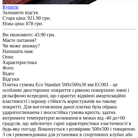
Купити
Залишити відгук
Стара ціна:
921.90 грн.
Нова ціна:
878
грн.
Ви економите:
43.90 грн.
Маєте питання?
Чи може знижку?
Напишіть нам:
Опис
Характеристика
Фото
Відео
Відгуки
Плитка гумова Eco Standart 500х500х30 мм EC001 - це
особливе двостороннє покриття з рівною поверхнею зовні і
рельєфною всередині, що гарантує відмінні амортизаційні
властивості і хорошу стійкість користувачів на такому
покритті. Для виготовлення даної плитки була обрана
ударопоглинаюча і зносостійка гумова крихта, здатна
витримати температурні коливання в межах від -40 до+60
градусів, що забезпечує гарні характеристики еластичності в
будь-яку погоду. Виконується з розмірами 500х500 і товщиною
3 см і рекомендована для установки в спортивних клубах або