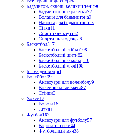
Все Ігрові види спорту
Бадмінтон, сквош, великий теніс
90
Бадминтонные ракетки
32
Воланы для бадминтона
9
Наборы для бадминтона
13
Сітки
11
Спортивне взуття
2
Спортивная одежда
6
Баскетбол
317
Баскетбольні стійки
108
Баскетбольні щити
82
Баскетбольные кольца
19
Баскетбольні м'ячі
108
Біг на дистанції
1
Волейбол
99
Аксесуари для волейболу
9
Волейбольный мячи
87
Стійки
3
Хокей
17
Ворота
16
Сітки
1
Футбол
163
Аксесуари для футболу
57
Ворота та сітки
44
Футбольный мяч
38