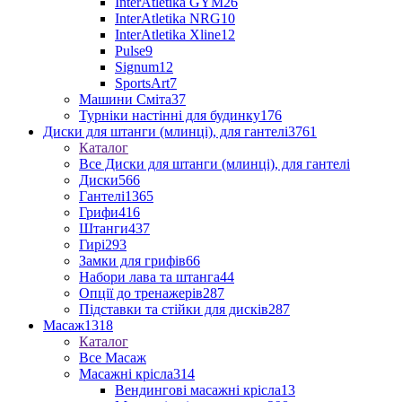
InterAtletika GYM
26
InterAtletika NRG
10
InterAtletika Xline
12
Pulse
9
Signum
12
SportsArt
7
Машини Сміта
37
Турніки настінні для будинку
176
Диски для штанги (млинці), для гантелі
3761
Каталог
Все Диски для штанги (млинці), для гантелі
Диски
566
Гантелі
1365
Грифи
416
Штанги
437
Гирі
293
Замки для грифів
66
Набори лава та штанга
44
Опції до тренажерів
287
Підставки та стійки для дисків
287
Масаж
1318
Каталог
Все Масаж
Масажні крісла
314
Вендингові масажні крісла
13