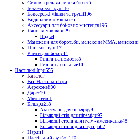
Силові тренажери для боксу
5
Боксерські груші
36
Боксерські мішки та груші
196
Водоналивні мішки
26
Аксесуари для бойових мистецтв
196
Лапи та маківари
29
Пады
4
Манекени для боротьби, манекени ММА, манекени 
Пневмогруші
17
Ринги для боксу
44
Ринги на помосте
8
Ринги напольные
10
Настільні Ігри
555
Каталог
Все Настільні Ігри
Аерохокей
30
Дартс
79
Міні-теніс
1
Більярд
218
Аксесуари для більярду
9
Більярдні стіл для піраміди
97
Більярдні столи для пулу - американка
48
Більярдні столи для снукера
62
Нарди
1
Настільний футбол
170