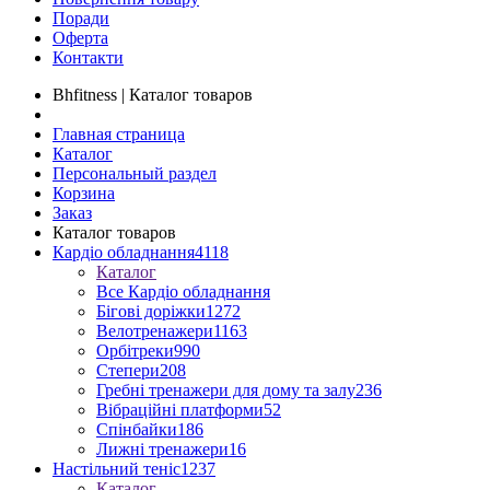
Поради
Оферта
Контакти
Bhfitness | Каталог товаров
Главная страница
Каталог
Персональный раздел
Корзина
Заказ
Каталог товаров
Кардіо обладнання
4118
Каталог
Все Кардіо обладнання
Бігові доріжки
1272
Велотренажери
1163
Орбітреки
990
Степери
208
Гребні тренажери для дому та залу
236
Вібраційні платформи
52
Спінбайки
186
Лижні тренажери
16
Настільний теніс
1237
Каталог