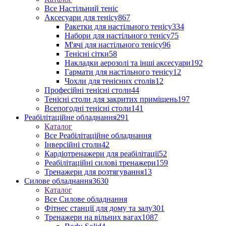
Все Настільний теніс
Аксесуари для тенісу
867
Ракетки для настільного тенісу
334
Набори для настільного тенісу
75
М'ячі для настільного тенісу
96
Тенісні сітки
58
Накладки аерозолі та інші аксесуари
192
Гармати для настільного тенісу
12
Чохли для тенісних столів
12
Професійні тенісні столи
44
Тенісні столи для закритих приміщень
197
Всепогодні тенісні столи
141
Реабілітаційне обладнання
291
Каталог
Все Реабілітаційне обладнання
Інверсійні столи
42
Кардіотренажери для реабілітації
52
Реабілітаційні силові тренажери
159
Тренажери для розтягування
13
Силове обладнання
3630
Каталог
Все Силове обладнання
Фітнес станції для дому та залу
301
Тренажери на вільних вагах
1087