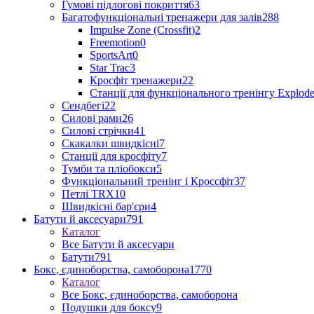
Гумові підлогові покриття
63
Багатофункціональні тренажери для залів
288
Impulse Zone (Crossfit)
2
Freemotion
0
SportsArt
0
Star Trac
3
Кросфіт тренажери
22
Станції для функціонального тренінгу Explod
Сендбегі
22
Силові рами
26
Силові стрічки
41
Скакалки швидкісні
7
Станції для кросфіту
7
Тумби та пліобокси
5
Функціональний тренінг і Кроссфіт
37
Петлі TRX
10
Швидкісні бар'єри
4
Батути й аксесуари
791
Каталог
Все Батути й аксесуари
Батути
791
Бокс, єдиноборства, самоборона
1770
Каталог
Все Бокс, єдиноборства, самоборона
Подушки для боксу
9