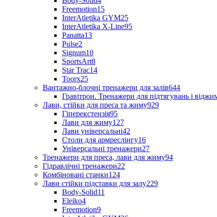
Body-Solid
4
Freemotion
15
InterAtletika GYM
25
InterAtletika X-Line
95
Panatta
13
Pulse
2
Signum
10
SportsArt
8
Star Trac
14
Toorx
25
Вантажно-блочні тренажери для залів
644
Гравітрон. Тренажери для підтягувань і відж
Лави, стійки для преса та жиму
929
Гіперекстензія
95
Лави для жиму
127
Лави універсальні
42
Столи для армреслінгу
16
Універсальні тренажери
27
Тренажери для преса, лави для жиму
94
Гідравлічні тренажери
22
Комбіновані станки
124
Лави стійки підставки для залу
229
Body-Solid
11
Eleiko
4
Freemotion
9