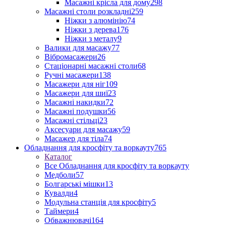
Масажні крісла для дому
298
Масажні столи розкладні
259
Ніжки з алюмінію
74
Ніжки з дерева
176
Ніжки з металу
9
Валики для масажу
77
Вібромасажери
26
Стаціонарні масажні столи
68
Ручні масажери
138
Масажери для ніг
109
Масажери для шиї
23
Масажні накидки
72
Масажні подушки
56
Масажні стільці
23
Аксесуари для масажу
59
Масажер для тіла
74
Обладнання для кросфіту та воркауту
765
Каталог
Все Обладнання для кросфіту та воркауту
Медболи
57
Болгарські мішки
13
Кувалди
4
Модульна станція для кросфіту
5
Таймери
4
Обважнювачі
164