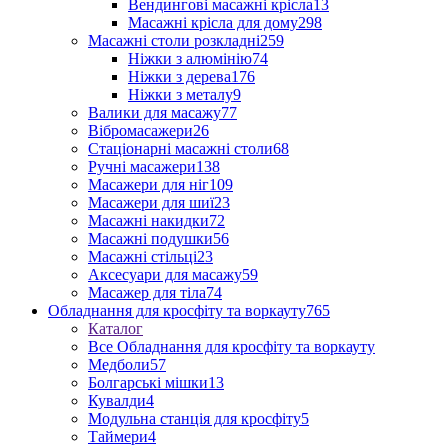
Вендингові масажні крісла
13
Масажні крісла для дому
298
Масажні столи розкладні
259
Ніжки з алюмінію
74
Ніжки з дерева
176
Ніжки з металу
9
Валики для масажу
77
Вібромасажери
26
Стаціонарні масажні столи
68
Ручні масажери
138
Масажери для ніг
109
Масажери для шиї
23
Масажні накидки
72
Масажні подушки
56
Масажні стільці
23
Аксесуари для масажу
59
Масажер для тіла
74
Обладнання для кросфіту та воркауту
765
Каталог
Все Обладнання для кросфіту та воркауту
Медболи
57
Болгарські мішки
13
Кувалди
4
Модульна станція для кросфіту
5
Таймери
4