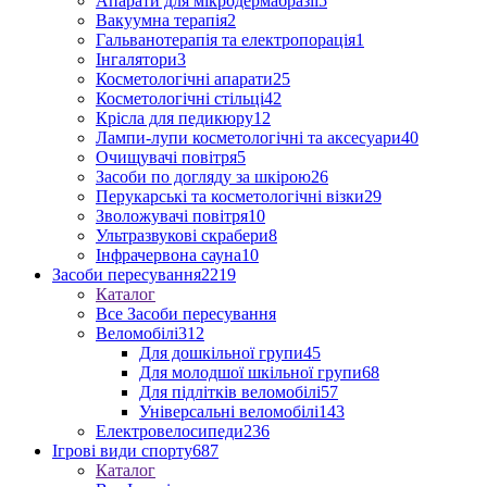
Апарати для мікродермабразії
5
Вакуумна терапія
2
Гальванотерапія та електропорація
1
Інгалятори
3
Косметологічні апарати
25
Косметологічні стільці
42
Крісла для педикюру
12
Лампи-лупи косметологічні та аксесуари
40
Очищувачі повітря
5
Засоби по догляду за шкірою
26
Перукарські та косметологічні візки
29
Зволожувачі повітря
10
Ультразвукові скрабери
8
Інфрачервона сауна
10
Засоби пересування
2219
Каталог
Все Засоби пересування
Веломобілі
312
Для дошкільної групи
45
Для молодшої шкільної групи
68
Для підлітків веломобілі
57
Універсальні веломобілі
143
Електровелосипеди
236
Ігрові види спорту
687
Каталог