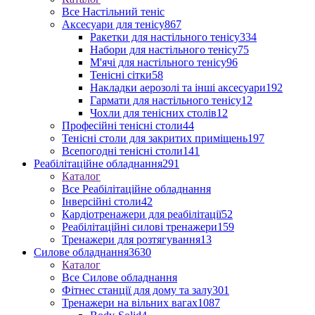
Все Настільний теніс
Аксесуари для тенісу
867
Ракетки для настільного тенісу
334
Набори для настільного тенісу
75
М'ячі для настільного тенісу
96
Тенісні сітки
58
Накладки аерозолі та інші аксесуари
192
Гармати для настільного тенісу
12
Чохли для тенісних столів
12
Професійні тенісні столи
44
Тенісні столи для закритих приміщень
197
Всепогодні тенісні столи
141
Реабілітаційне обладнання
291
Каталог
Все Реабілітаційне обладнання
Інверсійні столи
42
Кардіотренажери для реабілітації
52
Реабілітаційні силові тренажери
159
Тренажери для розтягування
13
Силове обладнання
3630
Каталог
Все Силове обладнання
Фітнес станції для дому та залу
301
Тренажери на вільних вагах
1087