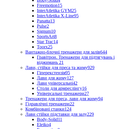
Body-Solid
4
Freemotion
15
InterAtletika GYM
25
InterAtletika X-Line
95
Panatta
13
Pulse
2
Signum
10
SportsArt
8
Star Trac
14
Toorx
25
Вантажно-блочні тренажери для залів
644
Гравітрон. Тренажери для підтягувань і
віджимань
21
Лави, стійки для преса та жиму
929
Гіперекстензія
95
Лави для жиму
127
Лави універсальні
42
Столи для армреслінгу
16
Універсальні тренажери
27
Тренажери для преса, лави для жиму
94
Гідравлічні тренажери
22
Комбіновані станки
124
Лави стійки підставки для залу
229
Body-Solid
11
Eleiko
4