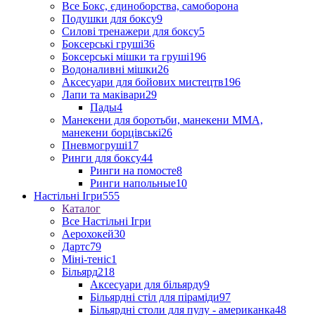
Все Бокс, єдиноборства, самоборона
Подушки для боксу
9
Силові тренажери для боксу
5
Боксерські груші
36
Боксерські мішки та груші
196
Водоналивні мішки
26
Аксесуари для бойових мистецтв
196
Лапи та маківари
29
Пады
4
Манекени для боротьби, манекени ММА,
манекени борцівські
26
Пневмогруші
17
Ринги для боксу
44
Ринги на помосте
8
Ринги напольные
10
Настільні Ігри
555
Каталог
Все Настільні Ігри
Аерохокей
30
Дартс
79
Міні-теніс
1
Більярд
218
Аксесуари для більярду
9
Більярдні стіл для піраміди
97
Більярдні столи для пулу - американка
48