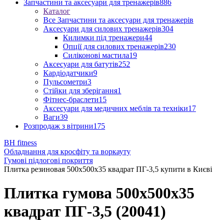
Запчастини та аксесуари для тренажерів
886
Каталог
Все Запчастини та аксесуари для тренажерів
Аксесуари для силових тренажерів
304
Килимки під тренажери
44
Опції для силових тренажерів
230
Силіконові мастила
19
Аксесуари для батутів
252
Кардіодатчики
9
Пульсометри
3
Стійки для зберігання
1
Фітнес-браслети
15
Аксесуари для медичних меблів та техніки
17
Ваги
39
Розпродаж з вітрини
175
BH fitness
Обладнання для кросфіту та воркауту
Гумові підлогові покриття
Плитка резиновая 500х500х35 квадрат ПГ-3,5 купити в Києві
Плитка гумова 500х500х35
квадрат ПГ-3,5 (20041)