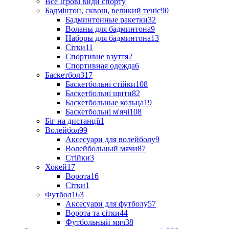
Все Ігрові види спорту
Бадмінтон, сквош, великий теніс
90
Бадминтонные ракетки
32
Воланы для бадминтона
9
Наборы для бадминтона
13
Сітки
11
Спортивне взуття
2
Спортивная одежда
6
Баскетбол
317
Баскетбольні стійки
108
Баскетбольні щити
82
Баскетбольные кольца
19
Баскетбольні м'ячі
108
Біг на дистанції
1
Волейбол
99
Аксесуари для волейболу
9
Волейбольный мячи
87
Стійки
3
Хокей
17
Ворота
16
Сітки
1
Футбол
163
Аксесуари для футболу
57
Ворота та сітки
44
Футбольный мяч
38