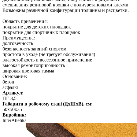
смешивания резиновой крошки с полиуретановыми клеями.
Возможны различной конфигурации толщины и расцветки.
Область применения:
покрытие для детских площадок
покрытие для спортивных площадок
Преимущества:
долговечность
безопасность занятий спортом
простота в уходе (не требует обслуживания)
влагостойкость и всесезонное применение
высокая ремонтопригодность
широкая цветовая гамма
Основание:
бетон
асфальт
Артикул:
ПГ-3,5
Габарити в робочому стані (ДхШхВ), см:
50х50х35
Виробник:
InterAtletika