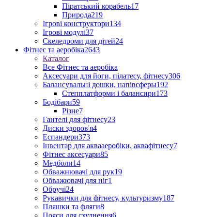
Піратський корабель
17
Природа
219
Ігрові конструктори
134
Ігрові модулі
37
Скеледроми для дітей
24
Фітнес та аеробіка
2643
Каталог
Все Фітнес та аеробіка
Аксесуари для йоги, пілатесу, фітнесу
306
Балансувальні дошки, напівсферы
192
Степплатформи і балансири
173
Бодібари
59
Різне
7
Гантелі для фітнесу
23
Диски здоров'я
4
Еспандери
373
Інвентар для аквааеробіки, аквафітнесу
7
Фітнес аксесуари
85
Медболи
14
Обважнювачі для рук
19
Обважювачі для ніг
1
Обручі
24
Рукавички для фітнесу, культуризму
187
Пляшки та фляги
8
Пояси для схуднення
6