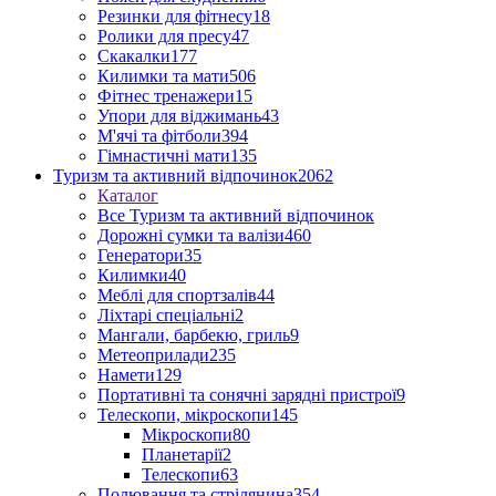
Резинки для фітнесу
18
Ролики для пресу
47
Скакалки
177
Килимки та мати
506
Фітнес тренажери
15
Упори для віджимань
43
М'ячі та фітболи
394
Гімнастичні мати
135
Туризм та активний відпочинок
2062
Каталог
Все Туризм та активний відпочинок
Дорожні сумки та валізи
460
Генератори
35
Килимки
40
Меблі для спортзалів
44
Ліхтарі спеціальні
2
Мангали, барбекю, гриль
9
Метеоприлади
235
Намети
129
Портативні та сонячні зарядні пристрої
9
Телескопи, мікроскопи
145
Мікроскопи
80
Планетарії
2
Телескопи
63
Полювання та стрілянина
354