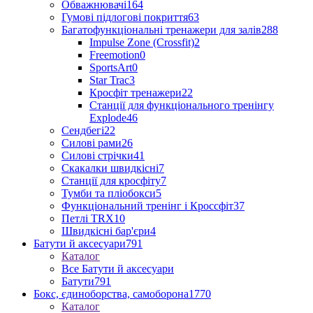
Обважнювачі
164
Гумові підлогові покриття
63
Багатофункціональні тренажери для залів
288
Impulse Zone (Crossfit)
2
Freemotion
0
SportsArt
0
Star Trac
3
Кросфіт тренажери
22
Станції для функціонального тренінгу
Explode
46
Сендбегі
22
Силові рами
26
Силові стрічки
41
Скакалки швидкісні
7
Станції для кросфіту
7
Тумби та пліобокси
5
Функціональний тренінг і Кроссфіт
37
Петлі TRX
10
Швидкісні бар'єри
4
Батути й аксесуари
791
Каталог
Все Батути й аксесуари
Батути
791
Бокс, єдиноборства, самоборона
1770
Каталог