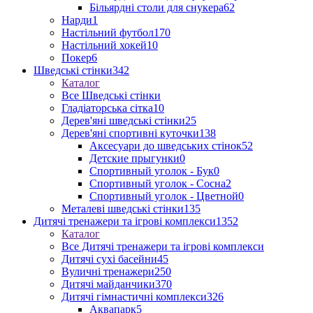
Більярдні столи для снукера
62
Нарди
1
Настільний футбол
170
Настільний хокей
10
Покер
6
Шведські стінки
342
Каталог
Все Шведські стінки
Гладіаторська сітка
10
Дерев'яні шведські стінки
25
Дерев'яні спортивні куточки
138
Аксесуари до шведських стінок
52
Детские прыгунки
0
Спортивный уголок - Бук
0
Спортивный уголок - Сосна
2
Спортивный уголок - Цветной
0
Металеві шведські стінки
135
Дитячі тренажери та ігрові комплекси
1352
Каталог
Все Дитячі тренажери та ігрові комплекси
Дитячі сухі басейни
45
Вуличні тренажери
250
Дитячі майданчики
370
Дитячі гімнастичні комплекси
326
Аквапарк
5