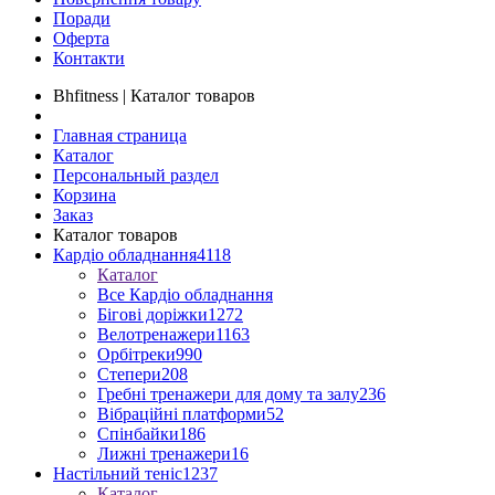
Поради
Оферта
Контакти
Bhfitness | Каталог товаров
Главная страница
Каталог
Персональный раздел
Корзина
Заказ
Каталог товаров
Кардіо обладнання
4118
Каталог
Все Кардіо обладнання
Бігові доріжки
1272
Велотренажери
1163
Орбітреки
990
Степери
208
Гребні тренажери для дому та залу
236
Вібраційні платформи
52
Спінбайки
186
Лижні тренажери
16
Настільний теніс
1237
Каталог