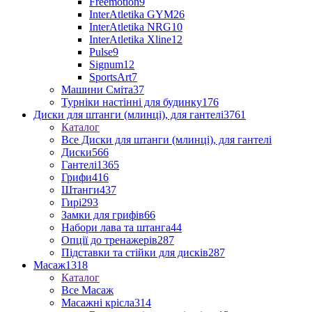
Freemotion
9
InterAtletika GYM
26
InterAtletika NRG
10
InterAtletika Xline
12
Pulse
9
Signum
12
SportsArt
7
Машини Сміта
37
Турніки настінні для будинку
176
Диски для штанги (млинці), для гантелі
3761
Каталог
Все Диски для штанги (млинці), для гантелі
Диски
566
Гантелі
1365
Грифи
416
Штанги
437
Гирі
293
Замки для грифів
66
Набори лава та штанга
44
Опції до тренажерів
287
Підставки та стійки для дисків
287
Масаж
1318
Каталог
Все Масаж
Масажні крісла
314