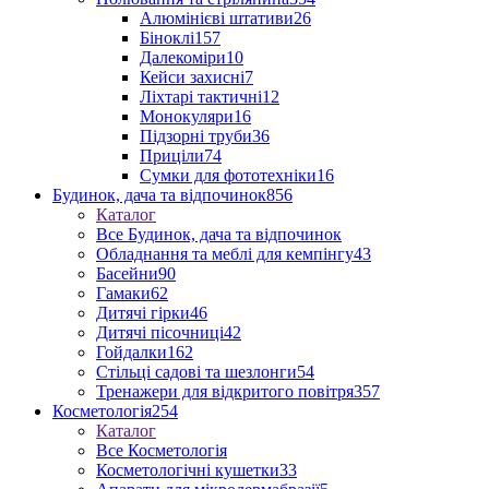
Алюмінієві штативи
26
Біноклі
157
Далекоміри
10
Кейси захисні
7
Ліхтарі тактичні
12
Монокуляри
16
Підзорні труби
36
Приціли
74
Сумки для фототехніки
16
Будинок, дача та відпочинок
856
Каталог
Все Будинок, дача та відпочинок
Обладнання та меблі для кемпінгу
43
Басейни
90
Гамаки
62
Дитячі гірки
46
Дитячі пісочниці
42
Гойдалки
162
Стільці садові та шезлонги
54
Тренажери для відкритого повітря
357
Косметологія
254
Каталог
Все Косметологія
Косметологічні кушетки
33