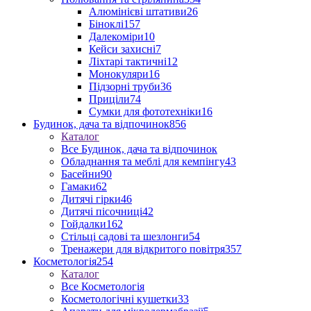
Алюмінієві штативи
26
Біноклі
157
Далекоміри
10
Кейси захисні
7
Ліхтарі тактичні
12
Монокуляри
16
Підзорні труби
36
Приціли
74
Сумки для фототехніки
16
Будинок, дача та відпочинок
856
Каталог
Все Будинок, дача та відпочинок
Обладнання та меблі для кемпінгу
43
Басейни
90
Гамаки
62
Дитячі гірки
46
Дитячі пісочниці
42
Гойдалки
162
Стільці садові та шезлонги
54
Тренажери для відкритого повітря
357
Косметологія
254
Каталог
Все Косметологія
Косметологічні кушетки
33