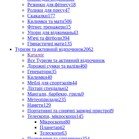
Резинки для фітнесу
18
Ролики для пресу
47
Скакалки
177
Килимки та мати
506
Фітнес тренажери
15
Упори для віджимань
43
М'ячі та фітболи
394
Гімнастичні мати
135
Туризм та активний відпочинок
2062
Каталог
Все Туризм та активний відпочинок
Дорожні сумки та валізи
460
Генератори
35
Килимки
40
Меблі для спортзалів
44
Ліхтарі спеціальні
2
Мангали, барбекю, гриль
9
Метеоприлади
235
Намети
129
Портативні та сонячні зарядні пристрої
9
Телескопи, мікроскопи
145
Мікроскопи
80
Планетарії
2
Телескопи
63
Полювання та стрілянина
354