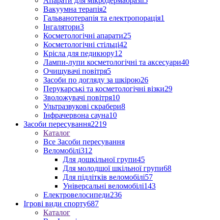
Апарати для мікродермабразії
5
Вакуумна терапія
2
Гальванотерапія та електропорація
1
Інгалятори
3
Косметологічні апарати
25
Косметологічні стільці
42
Крісла для педикюру
12
Лампи-лупи косметологічні та аксесуари
40
Очищувачі повітря
5
Засоби по догляду за шкірою
26
Перукарські та косметологічні візки
29
Зволожувачі повітря
10
Ультразвукові скрабери
8
Інфрачервона сауна
10
Засоби пересування
2219
Каталог
Все Засоби пересування
Веломобілі
312
Для дошкільної групи
45
Для молодшої шкільної групи
68
Для підлітків веломобілі
57
Універсальні веломобілі
143
Електровелосипеди
236
Ігрові види спорту
687
Каталог