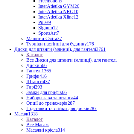
Freemotion
9
InterAtletika GYM
26
InterAtletika NRG
10
InterAtletika Xline
12
Pulse
9
Signum
12
SportsArt
7
Машини Сміта
37
Турніки настінні для будинку
176
Диски для штанги (млинці), для гантелі
3761
Каталог
Все Диски для штанги (млинці), для гантелі
Диски
566
Гантелі
1365
Грифи
416
Штанги
437
Гирі
293
Замки для грифів
66
Набори лава та штанга
44
Опції до тренажерів
287
Підставки та стійки для дисків
287
Масаж
1318
Каталог
Все Масаж
Масажні крісла
314