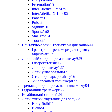
Body-Solid
4
Freemotion
15
InterAtletika GYM
25
InterAtletika X-Line
95
Panatta
13
Pulse
2
Signum
10
SportsArt
8
Star Trac
14
Toorx
25
Вантажно-блочні тренажери для залів
644
Гравітрон. Тренажери для підтягувань і
віджимань
21
Лави, стійки для преса та жиму
929
Гіперекстензія
95
Лави для жиму
127
Лави універсальні
42
Столи для армреслінгу
16
Універсальні тренажери
27
Тренажери для преса, лави для жиму
94
Гідравлічні тренажери
22
Комбіновані станки
124
Лави стійки підставки для залу
229
Body-Solid
11
Eleiko
4