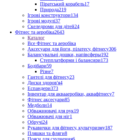
Піратський корабель
17
Природа
219
Ігрові конструктори
134
Ігрові модулі
37
Скеледроми для дітей
24
Фітнес та аеробіка
2643
Каталог
Все Фітнес та аеробіка
Аксесуари для йоги, пілатесу, фітнесу
306
Балансувальні дошки, напівсферы
192
Степплатформи і балансири
173
Бодібари
59
Різне
7
Гантелі для фітнесу
23
Диски здоров'я
4
Еспандери
373
Інвентар для аквааеробіки, аквафітнесу
7
Фітнес аксесуари
85
Медболи
14
Обважнювачі для рук
19
Обважювачі для ніг
1
Обручі
24
Рукавички для фітнесу, культуризму
187
Пляшки та фляги
8
Пояси для схуднення
6