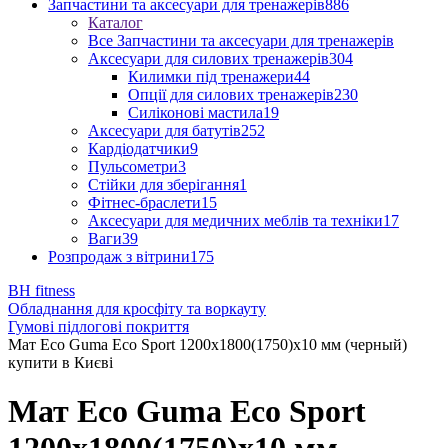
Запчастини та аксесуари для тренажерів
886
Каталог
Все Запчастини та аксесуари для тренажерів
Аксесуари для силових тренажерів
304
Килимки під тренажери
44
Опції для силових тренажерів
230
Силіконові мастила
19
Аксесуари для батутів
252
Кардіодатчики
9
Пульсометри
3
Стійки для зберігання
1
Фітнес-браслети
15
Аксесуари для медичних меблів та техніки
17
Ваги
39
Розпродаж з вітрини
175
BH fitness
Обладнання для кросфіту та воркауту
Гумові підлогові покриття
Мат Eco Guma Eco Sport 1200х1800(1750)х10 мм (черный)
купити в Києві
Мат Eco Guma Eco Sport