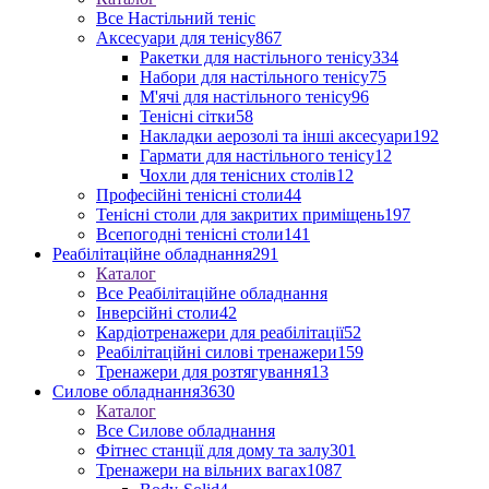
Все Настільний теніс
Аксесуари для тенісу
867
Ракетки для настільного тенісу
334
Набори для настільного тенісу
75
М'ячі для настільного тенісу
96
Тенісні сітки
58
Накладки аерозолі та інші аксесуари
192
Гармати для настільного тенісу
12
Чохли для тенісних столів
12
Професійні тенісні столи
44
Тенісні столи для закритих приміщень
197
Всепогодні тенісні столи
141
Реабілітаційне обладнання
291
Каталог
Все Реабілітаційне обладнання
Інверсійні столи
42
Кардіотренажери для реабілітації
52
Реабілітаційні силові тренажери
159
Тренажери для розтягування
13
Силове обладнання
3630
Каталог
Все Силове обладнання
Фітнес станції для дому та залу
301
Тренажери на вільних вагах
1087