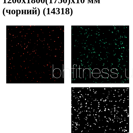
1200х1800(1750)х10 мм
(чорний) (14318)