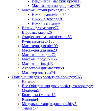
Вендингові масажні крісла
13
Масажні крісла для дому
298
Масажні столи розкладні
259
Ніжки з алюмінію
74
Ніжки з дерева
176
Ніжки з металу
9
Валики для масажу
77
Вібромасажери
26
Стаціонарні масажні столи
68
Ручні масажери
138
Масажери для ніг
109
Масажери для шиї
23
Масажні накидки
72
Масажні подушки
56
Масажні стільці
23
Аксесуари для масажу
59
Масажер для тіла
74
Обладнання для кросфіту та воркауту
765
Каталог
Все Обладнання для кросфіту та воркауту
Медболи
57
Болгарські мішки
13
Кувалди
4
Модульна станція для кросфіту
5
Таймери
4