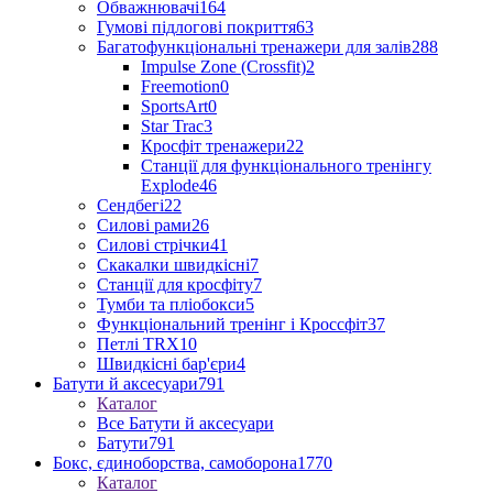
Обважнювачі
164
Гумові підлогові покриття
63
Багатофункціональні тренажери для залів
288
Impulse Zone (Crossfit)
2
Freemotion
0
SportsArt
0
Star Trac
3
Кросфіт тренажери
22
Станції для функціонального тренінгу
Explode
46
Сендбегі
22
Силові рами
26
Силові стрічки
41
Скакалки швидкісні
7
Станції для кросфіту
7
Тумби та пліобокси
5
Функціональний тренінг і Кроссфіт
37
Петлі TRX
10
Швидкісні бар'єри
4
Батути й аксесуари
791
Каталог
Все Батути й аксесуари
Батути
791
Бокс, єдиноборства, самоборона
1770
Каталог