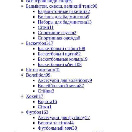
Все Ігрові види спорту
Бадмінтон, сквош, великий теніс
90
Бадминтонные ракетки
32
Воланы для бадминтона
9
Наборы для бадминтона
13
Сітки
11
Спортивне взуття
2
Спортивная одежда
6
Баскетбол
317
Баскетбольні стійки
108
Баскетбольні щити
82
Баскетбольные кольца
19
Баскетбольні м'ячі
108
Біг на дистанції
1
Волейбол
99
Аксесуари для волейболу
9
Волейбольный мячи
87
Стійки
3
Хокей
17
Ворота
16
Сітки
1
Футбол
163
Аксесуари для футболу
57
Ворота та сітки
44
Футбольный мяч
38