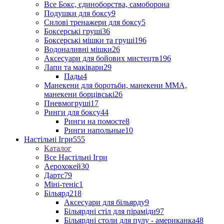
Все Бокс, єдиноборства, самоборона
Подушки для боксу
9
Силові тренажери для боксу
5
Боксерські груші
36
Боксерські мішки та груші
196
Водоналивні мішки
26
Аксесуари для бойових мистецтв
196
Лапи та маківари
29
Пады
4
Манекени для боротьби, манекени ММА,
манекени борцівські
26
Пневмогруші
17
Ринги для боксу
44
Ринги на помосте
8
Ринги напольные
10
Настільні Ігри
555
Каталог
Все Настільні Ігри
Аерохокей
30
Дартс
79
Міні-теніс
1
Більярд
218
Аксесуари для більярду
9
Більярдні стіл для піраміди
97
Більярдні столи для пулу - американка
48