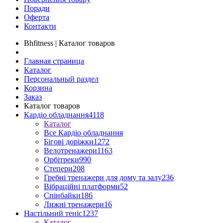
Поради
Оферта
Контакти
Bhfitness | Каталог товаров
Главная страница
Каталог
Персональный раздел
Корзина
Заказ
Каталог товаров
Кардіо обладнання
4118
Каталог
Все Кардіо обладнання
Бігові доріжки
1272
Велотренажери
1163
Орбітреки
990
Степери
208
Гребні тренажери для дому та залу
236
Вібраційні платформи
52
Спінбайки
186
Лижні тренажери
16
Настільний теніс
1237
Каталог