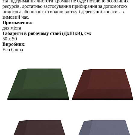
На підтримання чистоти кромки не буде потрібно особливих
ресурсів, достатньо застосування прибирання за допомогою
пилососа або шланга з водою влітку і дерев'яної лопати - в
зимовий час.
Призначення:
для міста
Габарити в робочому стані (ДхШхВ), см:
50 x 50
Виробник:
Eco Guma