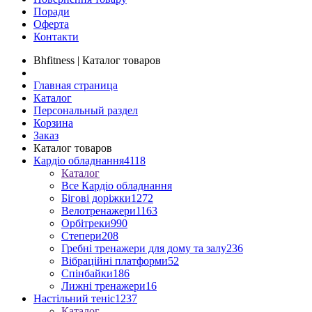
Поради
Оферта
Контакти
Bhfitness | Каталог товаров
Главная страница
Каталог
Персональный раздел
Корзина
Заказ
Каталог товаров
Кардіо обладнання
4118
Каталог
Все Кардіо обладнання
Бігові доріжки
1272
Велотренажери
1163
Орбітреки
990
Степери
208
Гребні тренажери для дому та залу
236
Вібраційні платформи
52
Спінбайки
186
Лижні тренажери
16
Настільний теніс
1237
Каталог