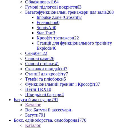
Обважнювачі
164
Гумові підлогові покриття
63
Багатофункціональні тренажери для залів
288
Impulse Zone (Crossfit)
2
Freemotion
0
SportsArt
0
Star Trac
3
Кросфіт тренажери
22
Станції для функціонального тренінгу
Explode
46
Сендбегі
22
Силові рами
26
Силові стрічки
41
Скакалки швидкісні
7
Станції для кросфіту
7
Тумби та пліобокси
5
Функціональний тренінг і Кроссфіт
37
Петлі TRX
10
Швидкісні бар'єри
4
Батути й аксесуари
791
Каталог
Все Батути й аксесуари
Батути
791
Бокс, єдиноборства, самоборона
1770
Каталог