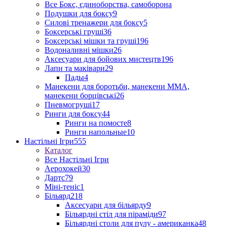
Все Бокс, єдиноборства, самоборона
Подушки для боксу
9
Силові тренажери для боксу
5
Боксерські груші
36
Боксерські мішки та груші
196
Водоналивні мішки
26
Аксесуари для бойових мистецтв
196
Лапи та маківари
29
Пады
4
Манекени для боротьби, манекени ММА,
манекени борцівські
26
Пневмогруші
17
Ринги для боксу
44
Ринги на помосте
8
Ринги напольные
10
Настільні Ігри
555
Каталог
Все Настільні Ігри
Аерохокей
30
Дартс
79
Міні-теніс
1
Більярд
218
Аксесуари для більярду
9
Більярдні стіл для піраміди
97
Більярдні столи для пулу - американка
48