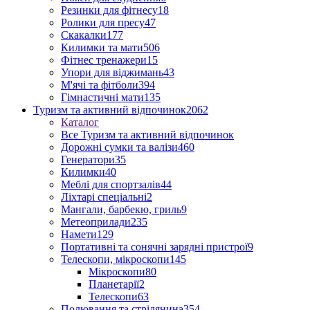
Резинки для фітнесу
18
Ролики для пресу
47
Скакалки
177
Килимки та мати
506
Фітнес тренажери
15
Упори для віджимань
43
М'ячі та фітболи
394
Гімнастичні мати
135
Туризм та активний відпочинок
2062
Каталог
Все Туризм та активний відпочинок
Дорожні сумки та валізи
460
Генератори
35
Килимки
40
Меблі для спортзалів
44
Ліхтарі спеціальні
2
Мангали, барбекю, гриль
9
Метеоприлади
235
Намети
129
Портативні та сонячні зарядні пристрої
9
Телескопи, мікроскопи
145
Мікроскопи
80
Планетарії
2
Телескопи
63
Полювання та стрілянина
354