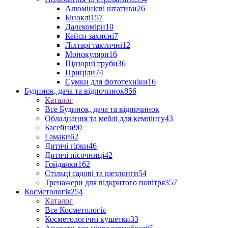
Алюмінієві штативи
26
Біноклі
157
Далекоміри
10
Кейси захисні
7
Ліхтарі тактичні
12
Монокуляри
16
Підзорні труби
36
Приціли
74
Сумки для фототехніки
16
Будинок, дача та відпочинок
856
Каталог
Все Будинок, дача та відпочинок
Обладнання та меблі для кемпінгу
43
Басейни
90
Гамаки
62
Дитячі гірки
46
Дитячі пісочниці
42
Гойдалки
162
Стільці садові та шезлонги
54
Тренажери для відкритого повітря
357
Косметологія
254
Каталог
Все Косметологія
Косметологічні кушетки
33