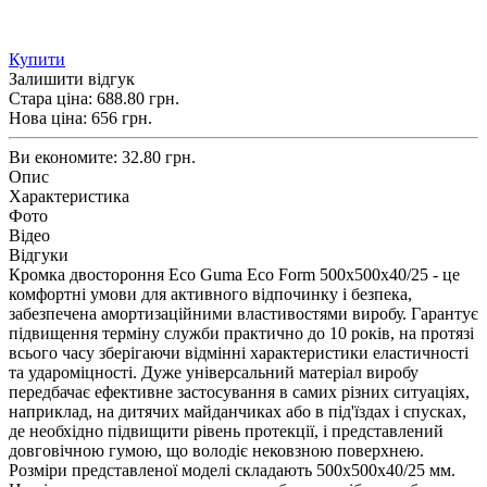
Купити
Залишити відгук
Стара ціна:
688.80 грн.
Нова ціна:
656
грн.
Ви економите:
32.80 грн.
Опис
Характеристика
Фото
Відео
Відгуки
Кромка двостороння Eco Guma Eco Form 500х500х40/25 - це
комфортні умови для активного відпочинку і безпека,
забезпечена амортизаційними властивостями виробу. Гарантує
підвищення терміну служби практично до 10 років, на протязі
всього часу зберігаючи відмінні характеристики еластичності
та удароміцності. Дуже універсальний матеріал виробу
передбачає ефективне застосування в самих різних ситуаціях,
наприклад, на дитячих майданчиках або в під'їздах і спусках,
де необхідно підвищити рівень протекції, і представлений
довговічною гумою, що володіє нековзною поверхнею.
Розміри представленої моделі складають 500х500х40/25 мм.