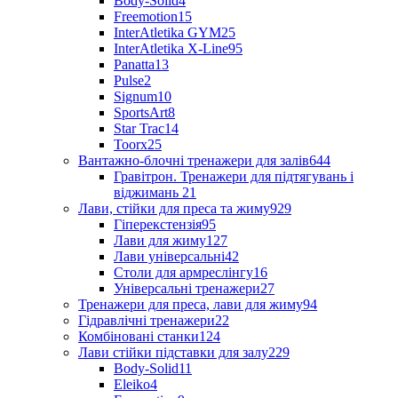
Body-Solid
4
Freemotion
15
InterAtletika GYM
25
InterAtletika X-Line
95
Panatta
13
Pulse
2
Signum
10
SportsArt
8
Star Trac
14
Toorx
25
Вантажно-блочні тренажери для залів
644
Гравітрон. Тренажери для підтягувань і
віджимань
21
Лави, стійки для преса та жиму
929
Гіперекстензія
95
Лави для жиму
127
Лави універсальні
42
Столи для армреслінгу
16
Універсальні тренажери
27
Тренажери для преса, лави для жиму
94
Гідравлічні тренажери
22
Комбіновані станки
124
Лави стійки підставки для залу
229
Body-Solid
11
Eleiko
4