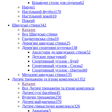
Більярдні столи для снукера
62
Нарди
1
Настільний футбол
170
Настільний хокей
10
Покер
6
Шведські стінки
342
Каталог
Все Шведські стінки
Гладіаторська сітка
10
Дерев'яні шведські стінки
25
Дерев'яні спортивні куточки
138
Аксесуари до шведських стінок
52
Детские прыгунки
0
Спортивный уголок - Бук
0
Спортивный уголок - Сосна
2
Спортивный уголок - Цветной
0
Металеві шведські стінки
135
Дитячі тренажери та ігрові комплекси
1352
Каталог
Все Дитячі тренажери та ігрові комплекси
Дитячі сухі басейни
45
Вуличні тренажери
250
Дитячі майданчики
370
Дитячі гімнастичні комплекси
326
Аквапарк
5