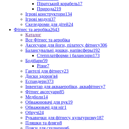
Піратський корабель
17
Природа
219
Ігрові конструктори
134
Ігрові модулі
37
Скеледроми для дітей
24
Фітнес та аеробіка
2643
Каталог
Все Фітнес та аеробіка
Аксесуари для йоги, пілатесу, фітнесу
306
Балансувальні дошки, напівсферы
192
Степплатформи і балансири
173
Бодібари
59
Різне
7
Гантелі для фітнесу
23
Диски здоров'я
4
Еспандери
373
Інвентар для аквааеробіки, аквафітнесу
7
Фітнес аксесуари
85
Медболи
14
Обважнювачі для рук
19
Обважювачі для ніг
1
Обручі
24
Рукавички для фітнесу, культуризму
187
Пляшки та фляги
8
Пояси для схуднення
6