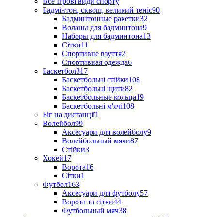
Все Ігрові види спорту
Бадмінтон, сквош, великий теніс
90
Бадминтонные ракетки
32
Воланы для бадминтона
9
Наборы для бадминтона
13
Сітки
11
Спортивне взуття
2
Спортивная одежда
6
Баскетбол
317
Баскетбольні стійки
108
Баскетбольні щити
82
Баскетбольные кольца
19
Баскетбольні м'ячі
108
Біг на дистанції
1
Волейбол
99
Аксесуари для волейболу
9
Волейбольный мячи
87
Стійки
3
Хокей
17
Ворота
16
Сітки
1
Футбол
163
Аксесуари для футболу
57
Ворота та сітки
44
Футбольный мяч
38