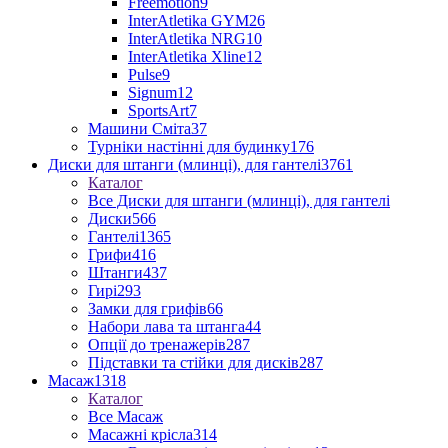
Freemotion
9
InterAtletika GYM
26
InterAtletika NRG
10
InterAtletika Xline
12
Pulse
9
Signum
12
SportsArt
7
Машини Сміта
37
Турніки настінні для будинку
176
Диски для штанги (млинці), для гантелі
3761
Каталог
Все Диски для штанги (млинці), для гантелі
Диски
566
Гантелі
1365
Грифи
416
Штанги
437
Гирі
293
Замки для грифів
66
Набори лава та штанга
44
Опції до тренажерів
287
Підставки та стійки для дисків
287
Масаж
1318
Каталог
Все Масаж
Масажні крісла
314