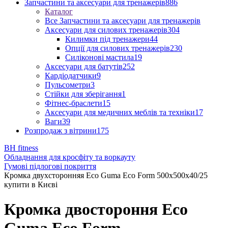
Запчастини та аксесуари для тренажерів
886
Каталог
Все Запчастини та аксесуари для тренажерів
Аксесуари для силових тренажерів
304
Килимки під тренажери
44
Опції для силових тренажерів
230
Силіконові мастила
19
Аксесуари для батутів
252
Кардіодатчики
9
Пульсометри
3
Стійки для зберігання
1
Фітнес-браслети
15
Аксесуари для медичних меблів та техніки
17
Ваги
39
Розпродаж з вітрини
175
BH fitness
Обладнання для кросфіту та воркауту
Гумові підлогові покриття
Кромка двухсторонняя Eco Guma Eco Form 500х500х40/25
купити в Києві
Кромка двостороння Eco