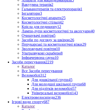
Апарати для мікродермабразії
5
Вакуумна терапія
2
Гальванотерапія та електропорація
1
Інгалятори
3
Косметологічні апарати
25
Косметологічні стільці
42
Крісла для педикюру
12
Лампи-лупи косметологічні та аксесуари
40
Очищувачі повітря
5
Засоби по догляду за шкірою
26
Перукарські та косметологічні візки
29
Зволожувачі повітря
10
Ультразвукові скрабери
8
Інфрачервона сауна
10
Засоби пересування
2219
Каталог
Все Засоби пересування
Веломобілі
312
Для дошкільної групи
45
Для молодшої шкільної групи
68
Для підлітків веломобілі
57
Універсальні веломобілі
143
Електровелосипеди
236
Ігрові види спорту
687
Каталог