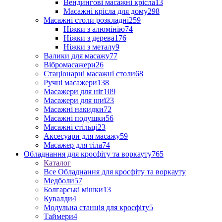
Вендингові масажні крісла
13
Масажні крісла для дому
298
Масажні столи розкладні
259
Ніжки з алюмінію
74
Ніжки з дерева
176
Ніжки з металу
9
Валики для масажу
77
Вібромасажери
26
Стаціонарні масажні столи
68
Ручні масажери
138
Масажери для ніг
109
Масажери для шиї
23
Масажні накидки
72
Масажні подушки
56
Масажні стільці
23
Аксесуари для масажу
59
Масажер для тіла
74
Обладнання для кросфіту та воркауту
765
Каталог
Все Обладнання для кросфіту та воркауту
Медболи
57
Болгарські мішки
13
Кувалди
4
Модульна станція для кросфіту
5
Таймери
4