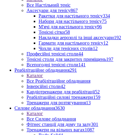
Все Настільний теніс
Аксесуари для тенісу
867
Ракетки для настільного тенісу
334
Набори для настільного тенісу
75
М'ячі для настільного тенісу
96
Тенісні сітки
58
Накладки аерозолі та інші аксесуари
192
Гармати для настільного тенісу
12
Чохли для тенісних столів
12
Професійні тенісні столи
44
Тенісні столи для закритих приміщень
197
Всепогодні тенісні столи
141
Реабілітаційне обладнання
291
Каталог
Все Реабілітаційне обладнання
Інверсійні столи
42
Кардіотренажери для реабілітації
52
Реабілітаційні силові тренажери
159
Тренажери для розтягування
13
Силове обладнання
3630
Каталог
Все Силове обладнання
Фітнес станції для дому та залу
301
Тренажери на вільних вагах
1087