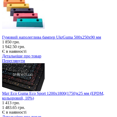
Гумовий наполеглива бампер UkrGuma 500х250х90 мм
1 850
грн.
1 942.50 грн.
Є в наявності
Детальніше про товар
Переглянути
Мат Eco Guma Eco Sport 1200х1800(1750)х25 мм (EPDM,
кольоровий, 10%)
1 413
грн.
1 483.65 грн.
Є в наявності
Детальніше про товар