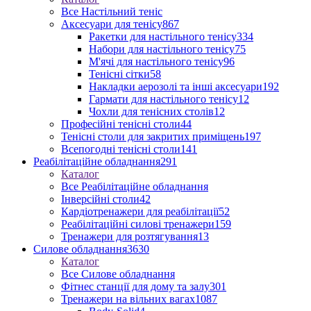
Все Настільний теніс
Аксесуари для тенісу
867
Ракетки для настільного тенісу
334
Набори для настільного тенісу
75
М'ячі для настільного тенісу
96
Тенісні сітки
58
Накладки аерозолі та інші аксесуари
192
Гармати для настільного тенісу
12
Чохли для тенісних столів
12
Професійні тенісні столи
44
Тенісні столи для закритих приміщень
197
Всепогодні тенісні столи
141
Реабілітаційне обладнання
291
Каталог
Все Реабілітаційне обладнання
Інверсійні столи
42
Кардіотренажери для реабілітації
52
Реабілітаційні силові тренажери
159
Тренажери для розтягування
13
Силове обладнання
3630
Каталог
Все Силове обладнання
Фітнес станції для дому та залу
301
Тренажери на вільних вагах
1087