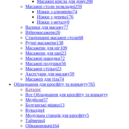
Масажні крісла для дому
298
Масажні столи розкладні
259
Ніжки з алюмінію
74
Ніжки з дерева
176
Ніжки з металу
9
Валики для масажу
77
Вібромасажери
26
Стаціонарні масажні столи
68
Ручні масажери
138
Масажери для ніг
109
Масажери для шиї
23
Масажні накидки
72
Масажні подушки
56
Масажні стільці
23
Аксесуари для масажу
59
Масажер для тіла
74
Обладнання для кросфіту та воркауту
765
Каталог
Все Обладнання для кросфіту та воркауту
Медболи
57
Болгарські мішки
13
Кувалди
4
Модульна станція для кросфіту
5
Таймери
4
Обважнювачі
164