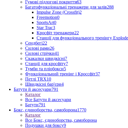
Гумові підлогові покриття
63
Багатофункціональні тренажери для залів
288
Impulse Zone (Crossfit)
2
Freemotion
0
SportsArt
0
Star Trac
3
Кросфіт тренажери
22
Станції для функціонального тренінгу Explod
Сендбегі
22
Силові рами
26
Силові стрічки
41
Скакалки швидкісні
7
Станції для кросфіту
7
Тумби та пліобокси
5
Функціональний тренінг і Кроссфіт
37
Петлі TRX
10
Швидкісні бар'єри
4
Батути й аксесуари
791
Каталог
Все Батути й аксесуари
Батути
791
Бокс, єдиноборства, самоборона
1770
Каталог
Все Бокс, єдиноборства, самоборона
Подушки для боксу
9