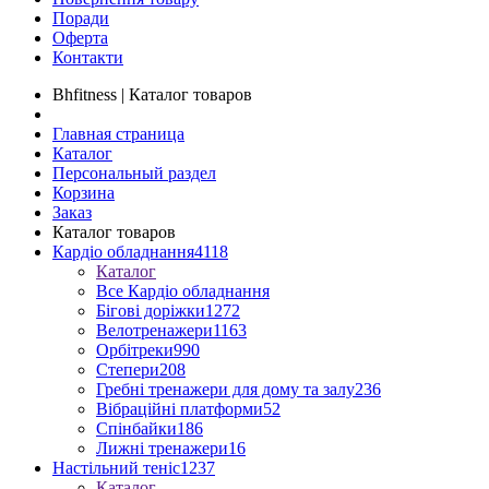
Поради
Оферта
Контакти
Bhfitness | Каталог товаров
Главная страница
Каталог
Персональный раздел
Корзина
Заказ
Каталог товаров
Кардіо обладнання
4118
Каталог
Все Кардіо обладнання
Бігові доріжки
1272
Велотренажери
1163
Орбітреки
990
Степери
208
Гребні тренажери для дому та залу
236
Вібраційні платформи
52
Спінбайки
186
Лижні тренажери
16
Настільний теніс
1237
Каталог