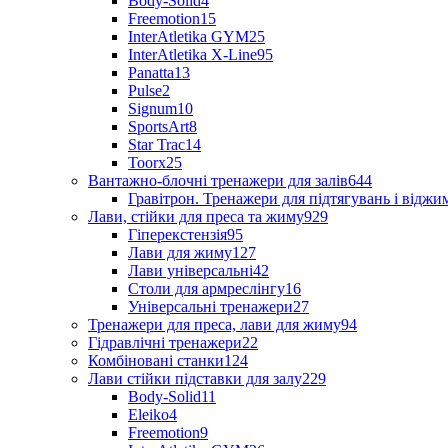
Body-Solid
4
Freemotion
15
InterAtletika GYM
25
InterAtletika X-Line
95
Panatta
13
Pulse
2
Signum
10
SportsArt
8
Star Trac
14
Toorx
25
Вантажно-блочні тренажери для залів
644
Гравітрон. Тренажери для підтягувань і відж
Лави, стійки для преса та жиму
929
Гіперекстензія
95
Лави для жиму
127
Лави універсальні
42
Столи для армреслінгу
16
Універсальні тренажери
27
Тренажери для преса, лави для жиму
94
Гідравлічні тренажери
22
Комбіновані станки
124
Лави стійки підставки для залу
229
Body-Solid
11
Eleiko
4
Freemotion
9