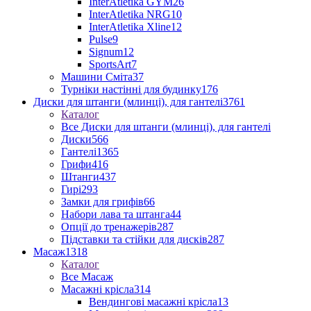
InterAtletika GYM
26
InterAtletika NRG
10
InterAtletika Xline
12
Pulse
9
Signum
12
SportsArt
7
Машини Сміта
37
Турніки настінні для будинку
176
Диски для штанги (млинці), для гантелі
3761
Каталог
Все Диски для штанги (млинці), для гантелі
Диски
566
Гантелі
1365
Грифи
416
Штанги
437
Гирі
293
Замки для грифів
66
Набори лава та штанга
44
Опції до тренажерів
287
Підставки та стійки для дисків
287
Масаж
1318
Каталог
Все Масаж
Масажні крісла
314
Вендингові масажні крісла
13