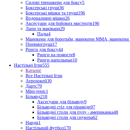
Силові тренажери для боксу
5
Боксерські груші
36
Боксерські мішки та груші
196
Водоналивні мішки
26
Аксесуари для бойових мистецтв
196
Лапи та маківари
29
Пады
4
Манекени для боротьби, манекени ММА, манекени 
Пневмогруші
17
Ринги для боксу
44
Ринги на помосте
8
Ринги напольные
10
Настільні Ігри
555
Каталог
Все Настільні Ігри
Аерохокей
30
Дартс
79
Міні-теніс
1
Більярд
218
Аксесуари для більярду
9
Більярдні стіл для піраміди
97
Більярдні столи для пулу - американка
48
Більярдні столи для снукера
62
Нарди
1
Настільний футбол
170