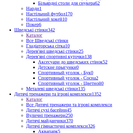
Більярдні столи для снукера
62
Нарди
1
Настільний футбол
170
Настільний хокей
10
Покер
6
Шведські стінки
342
Каталог
Все Шведські стінки
Гладіаторська сітка
10
Дерев'яні шведські стінки
25
Дерев'яні спортивні куточки
138
Аксесуари до шведських стінок
52
Детские прыгунки
0
Спортивный уголок - Бук
0
Спортивный уголок - Сосна
2
Спортивный уголок - Цветной
0
Металеві шведські стінки
135
Дитячі тренажери та ігрові комплекси
1352
Каталог
Все Дитячі тренажери та ігрові комплекси
Дитячі сухі басейни
45
Вуличні тренажери
250
Дитячі майданчики
370
Дитячі гімнастичні комплекси
326
Аквапарк
5