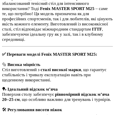
збалансований тенісний стіл для інтенсивного
використання? Тоді
Fenix MASTER SPORT M25
– саме
те, що потрібно! Ця модель призначена як для
професійних спортсменів, так і для любителів, які цінують
якість кожного елементу. Виготовлений із високоякісної
сталі, стіл відповідає міжнародним стандартам
ITTF
,
забезпечуючи ідеальну гру як у залі, так і в клубному
середовищі.
✅ Переваги моделі Fenix MASTER SPORT M25:
🔩
Висока міцність
Стіл виготовлений з
сталі високої марки
, що гарантує
стабільність і тривалу експлуатацію навіть при
щоденному використанні.
🏓
Ідеальний відскок м’яча
Поверхня столу забезпечує
рівномірний відскок м’яча
20–25 см
, що особливо важливо для тренувань і турнірів.
🛠️
Регулювання висоти ніжок