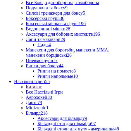
Все Бокс, єдиноборства, самоборона
Подушки для боксу
9
Силові тренажери для боксу
5
Боксерські груші
36
Боксерські мішки та груші
196
Водоналивні мішки
26
Аксесуари для бойових мистецтв
196
Лапи та маківари
29
Пады
4
Манекени для боротьби, манекени ММА,
манекени борцівські
26
Пневмогруші
17
Ринги для боксу
44
Ринги на помосте
8
Ринги напольные
10
Настільні Ігри
555
Каталог
Все Настільні Ігри
Аерохокей
30
Дартс
79
Міні-теніс
1
Більярд
218
Аксесуари для більярду
9
Більярдні стіл для піраміди
97
Більярдні столи для пулу - американка
48