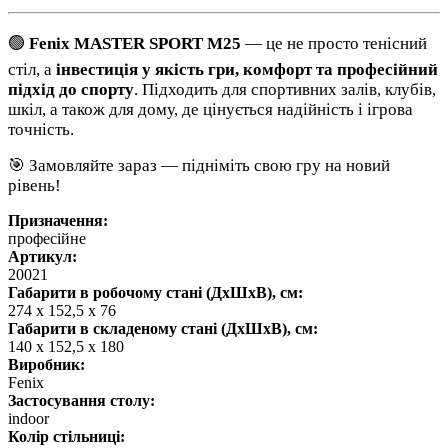
🟢
Fenix MASTER SPORT M25
— це не просто тенісний
стіл, а
інвестиція у якість гри, комфорт та професійний
підхід до спорту
. Підходить для спортивних залів, клубів,
шкіл, а також для дому, де цінується надійність і ігрова
точність.
🎯 Замовляйте зараз — підніміть свою гру на новий
рівень!
Призначення:
професійне
Артикул:
20021
Габарити в робочому стані (ДхШхВ), см:
274 x 152,5 x 76
Габарити в складеному стані (ДхШхВ), см:
140 х 152,5 х 180
Виробник:
Fenix
Застосування столу:
indoor
Колір стільниці: