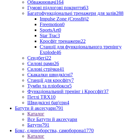
Обважнювачі
164
Гумові підлогові покриття
63
Багатофункціональні тренажери для залів
288
Impulse Zone (Crossfit)
2
Freemotion
0
SportsArt
0
Star Trac
3
Кросфіт тренажери
22
Станції для функціонального тренінгу
Explode
46
Сендбегі
22
Силові рами
26
Силові стрічки
41
Скакалки швидкісні
7
Станції для кросфіту
7
Тумби та пліобокси
5
Функціональний тренінг і Кроссфіт
37
Петлі TRX
10
Швидкісні бар'єри
4
Батути й аксесуари
791
Каталог
Все Батути й аксесуари
Батути
791
Бокс, єдиноборства, самоборона
1770
Каталог