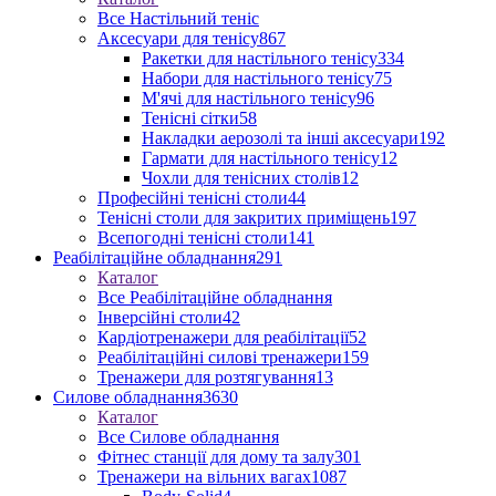
Все Настільний теніс
Аксесуари для тенісу
867
Ракетки для настільного тенісу
334
Набори для настільного тенісу
75
М'ячі для настільного тенісу
96
Тенісні сітки
58
Накладки аерозолі та інші аксесуари
192
Гармати для настільного тенісу
12
Чохли для тенісних столів
12
Професійні тенісні столи
44
Тенісні столи для закритих приміщень
197
Всепогодні тенісні столи
141
Реабілітаційне обладнання
291
Каталог
Все Реабілітаційне обладнання
Інверсійні столи
42
Кардіотренажери для реабілітації
52
Реабілітаційні силові тренажери
159
Тренажери для розтягування
13
Силове обладнання
3630
Каталог
Все Силове обладнання
Фітнес станції для дому та залу
301
Тренажери на вільних вагах
1087