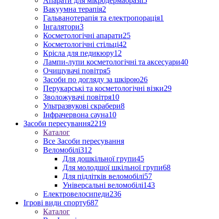
Апарати для мікродермабразії
5
Вакуумна терапія
2
Гальванотерапія та електропорація
1
Інгалятори
3
Косметологічні апарати
25
Косметологічні стільці
42
Крісла для педикюру
12
Лампи-лупи косметологічні та аксесуари
40
Очищувачі повітря
5
Засоби по догляду за шкірою
26
Перукарські та косметологічні візки
29
Зволожувачі повітря
10
Ультразвукові скрабери
8
Інфрачервона сауна
10
Засоби пересування
2219
Каталог
Все Засоби пересування
Веломобілі
312
Для дошкільної групи
45
Для молодшої шкільної групи
68
Для підлітків веломобілі
57
Універсальні веломобілі
143
Електровелосипеди
236
Ігрові види спорту
687
Каталог