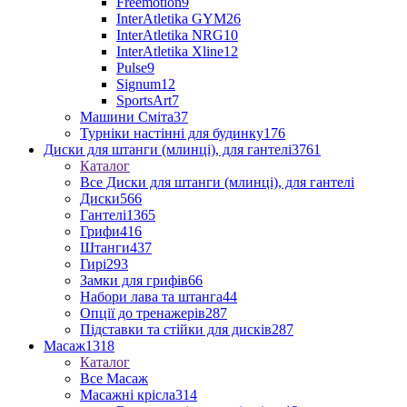
Freemotion
9
InterAtletika GYM
26
InterAtletika NRG
10
InterAtletika Xline
12
Pulse
9
Signum
12
SportsArt
7
Машини Сміта
37
Турніки настінні для будинку
176
Диски для штанги (млинці), для гантелі
3761
Каталог
Все Диски для штанги (млинці), для гантелі
Диски
566
Гантелі
1365
Грифи
416
Штанги
437
Гирі
293
Замки для грифів
66
Набори лава та штанга
44
Опції до тренажерів
287
Підставки та стійки для дисків
287
Масаж
1318
Каталог
Все Масаж
Масажні крісла
314