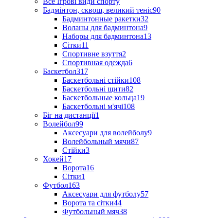
Все Ігрові види спорту
Бадмінтон, сквош, великий теніс
90
Бадминтонные ракетки
32
Воланы для бадминтона
9
Наборы для бадминтона
13
Сітки
11
Спортивне взуття
2
Спортивная одежда
6
Баскетбол
317
Баскетбольні стійки
108
Баскетбольні щити
82
Баскетбольные кольца
19
Баскетбольні м'ячі
108
Біг на дистанції
1
Волейбол
99
Аксесуари для волейболу
9
Волейбольный мячи
87
Стійки
3
Хокей
17
Ворота
16
Сітки
1
Футбол
163
Аксесуари для футболу
57
Ворота та сітки
44
Футбольный мяч
38