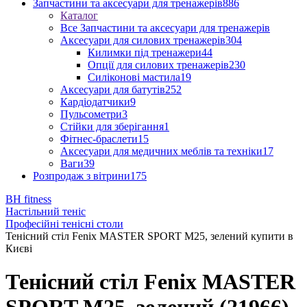
Запчастини та аксесуари для тренажерів
886
Каталог
Все Запчастини та аксесуари для тренажерів
Аксесуари для силових тренажерів
304
Килимки під тренажери
44
Опції для силових тренажерів
230
Силіконові мастила
19
Аксесуари для батутів
252
Кардіодатчики
9
Пульсометри
3
Стійки для зберігання
1
Фітнес-браслети
15
Аксесуари для медичних меблів та техніки
17
Ваги
39
Розпродаж з вітрини
175
BH fitness
Настільний теніс
Професійні тенісні столи
Тенісний стіл Fenix MASTER SPORT M25, зелений купити в
Києві
Тенісний стіл Fenix MASTER