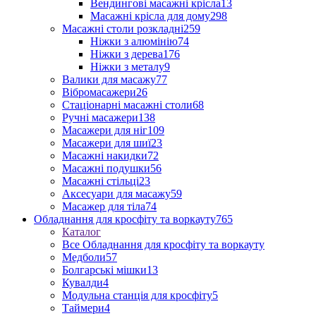
Вендингові масажні крісла
13
Масажні крісла для дому
298
Масажні столи розкладні
259
Ніжки з алюмінію
74
Ніжки з дерева
176
Ніжки з металу
9
Валики для масажу
77
Вібромасажери
26
Стаціонарні масажні столи
68
Ручні масажери
138
Масажери для ніг
109
Масажери для шиї
23
Масажні накидки
72
Масажні подушки
56
Масажні стільці
23
Аксесуари для масажу
59
Масажер для тіла
74
Обладнання для кросфіту та воркауту
765
Каталог
Все Обладнання для кросфіту та воркауту
Медболи
57
Болгарські мішки
13
Кувалди
4
Модульна станція для кросфіту
5
Таймери
4