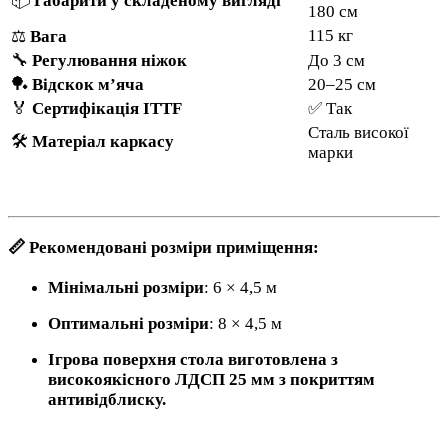
📦
Габарити у складеному вигляді
180 см
115 кг
⚖️
Вага
🔧
Регулювання ніжок
До 3 см
🏓
Відскок м’яча
20–25 см
🏅
Сертифікація ITTF
✅ Так
Сталь високої
🛠️
Матеріал каркасу
марки
📏 Рекомендовані розміри приміщення:
Мінімальні розміри
: 6 × 4,5 м
Оптимальні розміри
: 8 × 4,5 м
Ігрова поверхня стола виготовлена ​​з
високоякісного ЛДСП 25 мм з покриттям
антивідблиску.