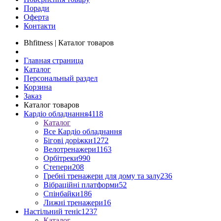
Поради
Оферта
Контакти
Bhfitness | Каталог товаров
Главная страница
Каталог
Персональный раздел
Корзина
Заказ
Каталог товаров
Кардіо обладнання
4118
Каталог
Все Кардіо обладнання
Бігові доріжки
1272
Велотренажери
1163
Орбітреки
990
Степери
208
Гребні тренажери для дому та залу
236
Вібраційні платформи
52
Спінбайки
186
Лижні тренажери
16
Настільний теніс
1237
Каталог