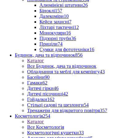
Алюмінієві штативи
26
Біноклі
157
Далекоміри
10
Кейси захисні
7
Ліхтарі тактичні
12
Монокуляри
16
Підзорні труби
36
Приціли
74
Сумки для фототехніки
16
Будинок, дача та відпочинок
856
Каталог
Все Будинок, дача та відпочинок
Обладнання та меблі для кемпінгу
43
Басейни
90
Гамаки
62
Дитячі гірки
46
Дитячі пісочниці
42
Гойдалки
162
Стільці садові та шезлонги
54
Тренажери для відкритого повітря
357
Косметологія
254
Каталог
Все Косметологія
Косметологічні кушетки
33