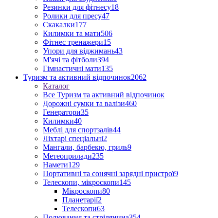
Резинки для фітнесу
18
Ролики для пресу
47
Скакалки
177
Килимки та мати
506
Фітнес тренажери
15
Упори для віджимань
43
М'ячі та фітболи
394
Гімнастичні мати
135
Туризм та активний відпочинок
2062
Каталог
Все Туризм та активний відпочинок
Дорожні сумки та валізи
460
Генератори
35
Килимки
40
Меблі для спортзалів
44
Ліхтарі спеціальні
2
Мангали, барбекю, гриль
9
Метеоприлади
235
Намети
129
Портативні та сонячні зарядні пристрої
9
Телескопи, мікроскопи
145
Мікроскопи
80
Планетарії
2
Телескопи
63
Полювання та стрілянина
354