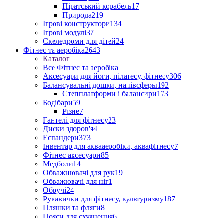
Піратський корабель
17
Природа
219
Ігрові конструктори
134
Ігрові модулі
37
Скеледроми для дітей
24
Фітнес та аеробіка
2643
Каталог
Все Фітнес та аеробіка
Аксесуари для йоги, пілатесу, фітнесу
306
Балансувальні дошки, напівсферы
192
Степплатформи і балансири
173
Бодібари
59
Різне
7
Гантелі для фітнесу
23
Диски здоров'я
4
Еспандери
373
Інвентар для аквааеробіки, аквафітнесу
7
Фітнес аксесуари
85
Медболи
14
Обважнювачі для рук
19
Обважювачі для ніг
1
Обручі
24
Рукавички для фітнесу, культуризму
187
Пляшки та фляги
8
Пояси для схуднення
6