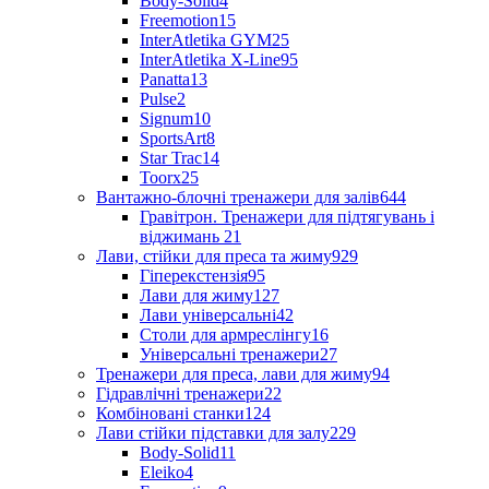
Body-Solid
4
Freemotion
15
InterAtletika GYM
25
InterAtletika X-Line
95
Panatta
13
Pulse
2
Signum
10
SportsArt
8
Star Trac
14
Toorx
25
Вантажно-блочні тренажери для залів
644
Гравітрон. Тренажери для підтягувань і
віджимань
21
Лави, стійки для преса та жиму
929
Гіперекстензія
95
Лави для жиму
127
Лави універсальні
42
Столи для армреслінгу
16
Універсальні тренажери
27
Тренажери для преса, лави для жиму
94
Гідравлічні тренажери
22
Комбіновані станки
124
Лави стійки підставки для залу
229
Body-Solid
11
Eleiko
4