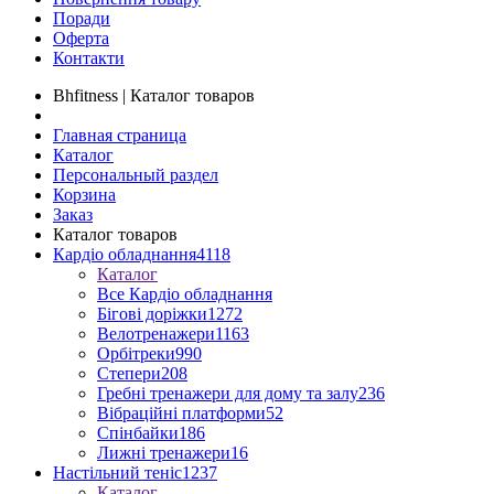
Поради
Оферта
Контакти
Bhfitness | Каталог товаров
Главная страница
Каталог
Персональный раздел
Корзина
Заказ
Каталог товаров
Кардіо обладнання
4118
Каталог
Все Кардіо обладнання
Бігові доріжки
1272
Велотренажери
1163
Орбітреки
990
Степери
208
Гребні тренажери для дому та залу
236
Вібраційні платформи
52
Спінбайки
186
Лижні тренажери
16
Настільний теніс
1237
Каталог