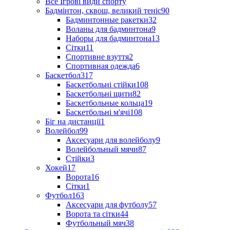
Все Ігрові види спорту
Бадмінтон, сквош, великий теніс
90
Бадминтонные ракетки
32
Воланы для бадминтона
9
Наборы для бадминтона
13
Сітки
11
Спортивне взуття
2
Спортивная одежда
6
Баскетбол
317
Баскетбольні стійки
108
Баскетбольні щити
82
Баскетбольные кольца
19
Баскетбольні м'ячі
108
Біг на дистанції
1
Волейбол
99
Аксесуари для волейболу
9
Волейбольный мячи
87
Стійки
3
Хокей
17
Ворота
16
Сітки
1
Футбол
163
Аксесуари для футболу
57
Ворота та сітки
44
Футбольный мяч
38