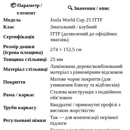
📦 Параметр /
🔍 Значення / опис
елемент
Модель
Joola World Cup 25 ITTF
Клас
Змагальний / клубний
ITTF (дозволений до офіційних
Сертифікація
змагань)
Розмір дошки
274 × 152,5 см
(ігрова площина)
Товщина стільниці
25 мм
Ламінована дерево/комбінований
Матеріал стільниці
матеріал з рівномірним відскоком
Матове чорне покриття (для
Покриття
уникнення блиску та відблисків)
Сталева конструкція з подвійною
Рама / каркас
обв’язкою
Квадратні / прямокутні профілі з
Труби каркасу
високою жорсткістю
Так — для компенсації нерівної
Регульовані ніжки
підлоги