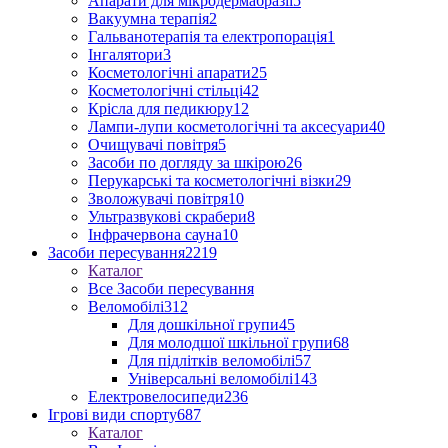
Апарати для мікродермабразії
5
Вакуумна терапія
2
Гальванотерапія та електропорація
1
Інгалятори
3
Косметологічні апарати
25
Косметологічні стільці
42
Крісла для педикюру
12
Лампи-лупи косметологічні та аксесуари
40
Очищувачі повітря
5
Засоби по догляду за шкірою
26
Перукарські та косметологічні візки
29
Зволожувачі повітря
10
Ультразвукові скрабери
8
Інфрачервона сауна
10
Засоби пересування
2219
Каталог
Все Засоби пересування
Веломобілі
312
Для дошкільної групи
45
Для молодшої шкільної групи
68
Для підлітків веломобілі
57
Універсальні веломобілі
143
Електровелосипеди
236
Ігрові види спорту
687
Каталог