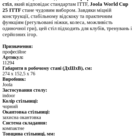
стіл
, який відповідає стандартам ITTF,
Joola World Cup
25 ITTF
стане чудовим вибором. Завдяки міцній
конструкції, стабільному відскоку та практичним
функціям (регульовані ніжки, колеса, можливість
одиночної гри), цей стіл підходить для клубів, тренувань і
серйозних ігор.
Призначення:
професійне
Артикул:
11294
Габарити в робочому стані (ДхШхВ), см:
274 x 152,5 x 76
Виробник:
Joola
Застосування столу:
indoor
Колір стільниці:
чорний
Окантовка стільниці:
захисна окантовка
Система складання:
компактне
Товщина стільниці, мм: