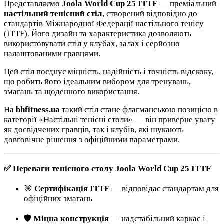
Представляємо
Joola World Cup 25 ITTF
— преміальний
настільний тенісний стіл
, створений відповідно до
стандартів Міжнародної Федерації настільного тенісу
(ITTF). Його дизайн та характеристика дозволяють
використовувати стіл у клубах, залах і серйозно
налаштованими гравцями.
Цей стіл поєднує міцність, надійність і точність відскоку,
що робить його ідеальним вибором для тренувань,
змагань та щоденного використання.
На
bhfitness.ua
такий стіл стане флагманською позицією в
категорії «Настільні тенісні столи» — він приверне увагу
як досвідчених гравців, так і клубів, які шукають
довговічне рішення з офіційними параметрами.
✅ Переваги тенісного столу Joola World Cup 25 ITTF
🎯
Сертифікація ITTF
— відповідає стандартам для
офіційних змагань
🛡️
Міцна конструкція
— надстабільний каркас і