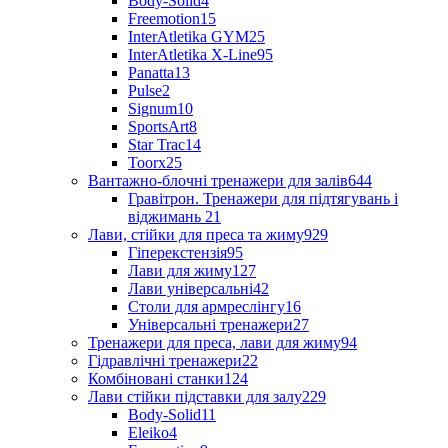
Body-Solid
4
Freemotion
15
InterAtletika GYM
25
InterAtletika X-Line
95
Panatta
13
Pulse
2
Signum
10
SportsArt
8
Star Trac
14
Toorx
25
Вантажно-блочні тренажери для залів
644
Гравітрон. Тренажери для підтягувань і
віджимань
21
Лави, стійки для преса та жиму
929
Гіперекстензія
95
Лави для жиму
127
Лави універсальні
42
Столи для армреслінгу
16
Універсальні тренажери
27
Тренажери для преса, лави для жиму
94
Гідравлічні тренажери
22
Комбіновані станки
124
Лави стійки підставки для залу
229
Body-Solid
11
Eleiko
4