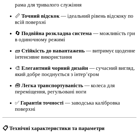
рама для тривалого служіння
📏
Точний відскок
— ідеальний рівень відскоку по
всій поверхні
🔄
Подвійна розкладна система
— можливість гри
в одиночному режимі
🧱
Стійкість до навантажень
— витримує щоденне
інтенсивне використання
🎨
Елегантний чорний дизайн
— сучасний вигляд,
який добре поєднується з інтер’єром
🧰
Легка транспортуваність
— колеса для
переміщення, регульовані ноги
✅
Гарантія точності
— заводська калібровка
поверхні
📋 Технічні характеристики та параметри