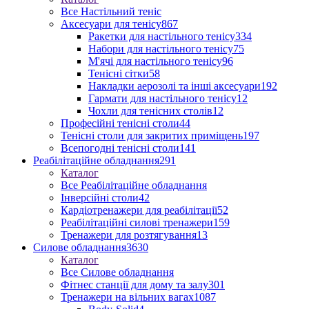
Все Настільний теніс
Аксесуари для тенісу
867
Ракетки для настільного тенісу
334
Набори для настільного тенісу
75
М'ячі для настільного тенісу
96
Тенісні сітки
58
Накладки аерозолі та інші аксесуари
192
Гармати для настільного тенісу
12
Чохли для тенісних столів
12
Професійні тенісні столи
44
Тенісні столи для закритих приміщень
197
Всепогодні тенісні столи
141
Реабілітаційне обладнання
291
Каталог
Все Реабілітаційне обладнання
Інверсійні столи
42
Кардіотренажери для реабілітації
52
Реабілітаційні силові тренажери
159
Тренажери для розтягування
13
Силове обладнання
3630
Каталог
Все Силове обладнання
Фітнес станції для дому та залу
301
Тренажери на вільних вагах
1087