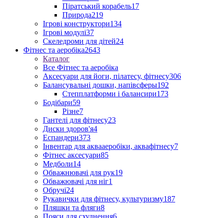
Піратський корабель
17
Природа
219
Ігрові конструктори
134
Ігрові модулі
37
Скеледроми для дітей
24
Фітнес та аеробіка
2643
Каталог
Все Фітнес та аеробіка
Аксесуари для йоги, пілатесу, фітнесу
306
Балансувальні дошки, напівсферы
192
Степплатформи і балансири
173
Бодібари
59
Різне
7
Гантелі для фітнесу
23
Диски здоров'я
4
Еспандери
373
Інвентар для аквааеробіки, аквафітнесу
7
Фітнес аксесуари
85
Медболи
14
Обважнювачі для рук
19
Обважювачі для ніг
1
Обручі
24
Рукавички для фітнесу, культуризму
187
Пляшки та фляги
8
Пояси для схуднення
6