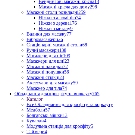
Вендингові масажні крісла
13
Масажні крісла для дому
298
Масажні столи розкладні
259
Ніжки з алюмінію
74
Ніжки з дерева
176
Ніжки з металу
9
Валики для масажу
77
Вібромасажери
26
Стаціонарні масажні столи
68
Ручні масажери
138
Масажери для ніг
109
Масажери для шиї
23
Масажні накидки
72
Масажні подушки
56
Масажні стільці
23
Аксесуари для масажу
59
Масажер для тіла
74
Обладнання для кросфіту та воркауту
765
Каталог
Все Обладнання для кросфіту та воркауту
Медболи
57
Болгарські мішки
13
Кувалди
4
Модульна станція для кросфіту
5
Таймери
4