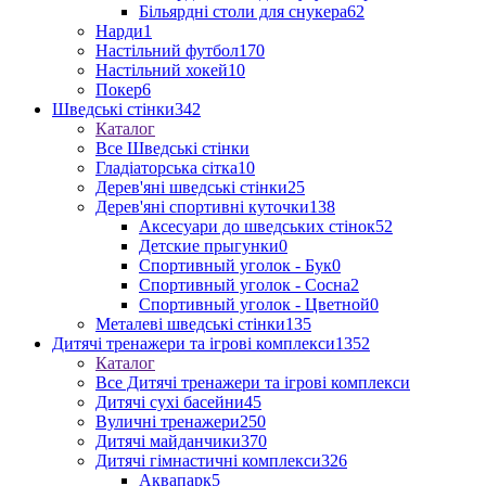
Більярдні столи для снукера
62
Нарди
1
Настільний футбол
170
Настільний хокей
10
Покер
6
Шведські стінки
342
Каталог
Все Шведські стінки
Гладіаторська сітка
10
Дерев'яні шведські стінки
25
Дерев'яні спортивні куточки
138
Аксесуари до шведських стінок
52
Детские прыгунки
0
Спортивный уголок - Бук
0
Спортивный уголок - Сосна
2
Спортивный уголок - Цветной
0
Металеві шведські стінки
135
Дитячі тренажери та ігрові комплекси
1352
Каталог
Все Дитячі тренажери та ігрові комплекси
Дитячі сухі басейни
45
Вуличні тренажери
250
Дитячі майданчики
370
Дитячі гімнастичні комплекси
326
Аквапарк
5