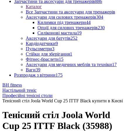
Запчастини та аксесуари для тренажерів
886
Каталог
Все Запчастини та аксесуари для тренажерів
Аксесуари для силових тренажерів
304
Килимки під тренажери
44
Опції для силових тренажерів
230
Силіконові мастила
19
Аксесуари для батутів
252
Кардіодатчики
9
Пульсометри
3
Стійки для зберігання
1
Фітнес-браслети
15
Аксесуари для медичних меблів та техніки
17
Ваги
39
Розпродаж з вітрини
175
BH fitness
Настільний теніс
Професійні тенісні столи
Тенісний стіл Joola World Cup 25 ITTF Black купити в Києві
Тенісний стіл Joola World
Cup 25 ITTF Black (35988)