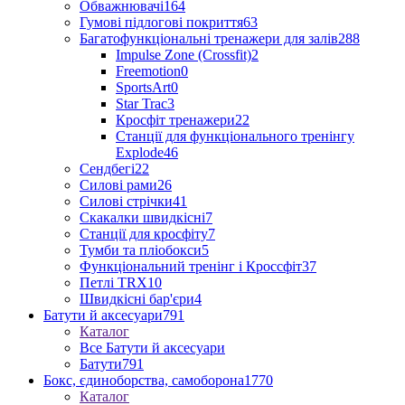
Обважнювачі
164
Гумові підлогові покриття
63
Багатофункціональні тренажери для залів
288
Impulse Zone (Crossfit)
2
Freemotion
0
SportsArt
0
Star Trac
3
Кросфіт тренажери
22
Станції для функціонального тренінгу
Explode
46
Сендбегі
22
Силові рами
26
Силові стрічки
41
Скакалки швидкісні
7
Станції для кросфіту
7
Тумби та пліобокси
5
Функціональний тренінг і Кроссфіт
37
Петлі TRX
10
Швидкісні бар'єри
4
Батути й аксесуари
791
Каталог
Все Батути й аксесуари
Батути
791
Бокс, єдиноборства, самоборона
1770
Каталог