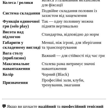
Колеса з гальмівним механізмом
Колеса / ролики
для фіксації
Подвійне складання половин із
Система складання
захистом від защемлення
Функція одиночної
Так — одну половину можна
гри (solo play)
підняти вертикально
Висота над
Стандартна, відповідно до норм
підлогою
Габарити у
Менші, ніж ігрові, для зберігання
складеному вигляді
та транспортування
Вага столу
Важкий — для стійкості під час гри
(приблизно)
Максимальне
Сталева рама витримує значні
навантаження
навантаження
Колір
Чорний (Black)
Професійні зали, клуби,
Призначення
тренування, змагання
💬
Якщо ви шукаєте
надійний
та
професійний тенісний