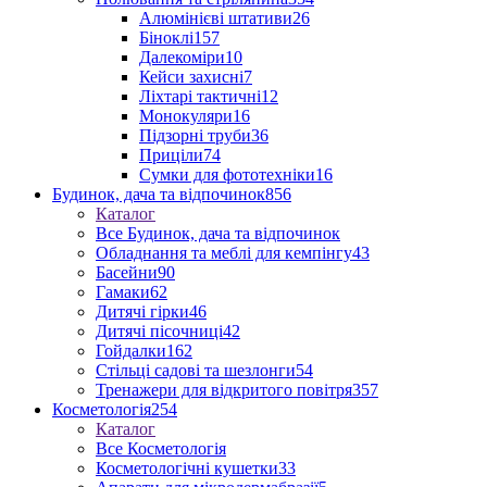
Алюмінієві штативи
26
Біноклі
157
Далекоміри
10
Кейси захисні
7
Ліхтарі тактичні
12
Монокуляри
16
Підзорні труби
36
Приціли
74
Сумки для фототехніки
16
Будинок, дача та відпочинок
856
Каталог
Все Будинок, дача та відпочинок
Обладнання та меблі для кемпінгу
43
Басейни
90
Гамаки
62
Дитячі гірки
46
Дитячі пісочниці
42
Гойдалки
162
Стільці садові та шезлонги
54
Тренажери для відкритого повітря
357
Косметологія
254
Каталог
Все Косметологія
Косметологічні кушетки
33