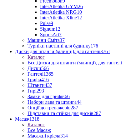
Freemotion
9
InterAtletika GYM
26
InterAtletika NRG
10
InterAtletika Xline
12
Pulse
9
Signum
12
SportsArt
7
Машини Сміта
37
Турніки настінні для будинку
176
Диски для штанги (млинці), для гантелі
3761
Каталог
Все Диски для штанги (млинці), для гантелі
Диски
566
Гантелі
1365
Грифи
416
Штанги
437
Гирі
293
Замки для грифів
66
Набори лава та штанга
44
Опції до тренажерів
287
Підставки та стійки для дисків
287
Масаж
1318
Каталог
Все Масаж
Масажні крісла
314