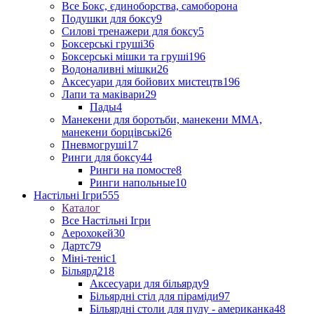
Все Бокс, єдиноборства, самоборона
Подушки для боксу
9
Силові тренажери для боксу
5
Боксерські груші
36
Боксерські мішки та груші
196
Водоналивні мішки
26
Аксесуари для бойових мистецтв
196
Лапи та маківари
29
Пады
4
Манекени для боротьби, манекени ММА,
манекени борцівські
26
Пневмогруші
17
Ринги для боксу
44
Ринги на помосте
8
Ринги напольные
10
Настільні Ігри
555
Каталог
Все Настільні Ігри
Аерохокей
30
Дартс
79
Міні-теніс
1
Більярд
218
Аксесуари для більярду
9
Більярдні стіл для піраміди
97
Більярдні столи для пулу - американка
48