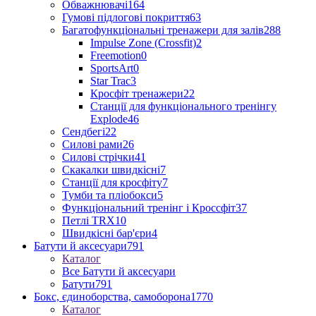
Обважнювачі
164
Гумові підлогові покриття
63
Багатофункціональні тренажери для залів
288
Impulse Zone (Crossfit)
2
Freemotion
0
SportsArt
0
Star Trac
3
Кросфіт тренажери
22
Станції для функціонального тренінгу
Explode
46
Сендбегі
22
Силові рами
26
Силові стрічки
41
Скакалки швидкісні
7
Станції для кросфіту
7
Тумби та пліобокси
5
Функціональний тренінг і Кроссфіт
37
Петлі TRX
10
Швидкісні бар'єри
4
Батути й аксесуари
791
Каталог
Все Батути й аксесуари
Батути
791
Бокс, єдиноборства, самоборона
1770
Каталог