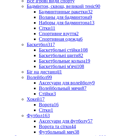
Все Ігрові види спорту
Бадмінтон, сквош, великий теніс
90
Бадминтонные ракетки
32
Воланы для бадминтона
9
Наборы для бадминтона
13
Сітки
11
Спортивне взуття
2
Спортивная одежда
6
Баскетбол
317
Баскетбольні стійки
108
Баскетбольні щити
82
Баскетбольные кольца
19
Баскетбольні м'ячі
108
Біг на дистанції
1
Волейбол
99
Аксесуари для волейболу
9
Волейбольный мячи
87
Стійки
3
Хокей
17
Ворота
16
Сітки
1
Футбол
163
Аксесуари для футболу
57
Ворота та сітки
44
Футбольный мяч
38