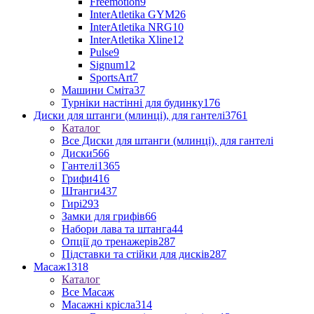
Freemotion
9
InterAtletika GYM
26
InterAtletika NRG
10
InterAtletika Xline
12
Pulse
9
Signum
12
SportsArt
7
Машини Сміта
37
Турніки настінні для будинку
176
Диски для штанги (млинці), для гантелі
3761
Каталог
Все Диски для штанги (млинці), для гантелі
Диски
566
Гантелі
1365
Грифи
416
Штанги
437
Гирі
293
Замки для грифів
66
Набори лава та штанга
44
Опції до тренажерів
287
Підставки та стійки для дисків
287
Масаж
1318
Каталог
Все Масаж
Масажні крісла
314