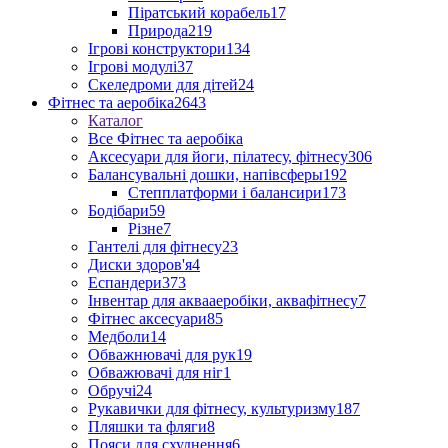
Піратський корабель
17
Природа
219
Ігрові конструктори
134
Ігрові модулі
37
Скеледроми для дітей
24
Фітнес та аеробіка
2643
Каталог
Все Фітнес та аеробіка
Аксесуари для йоги, пілатесу, фітнесу
306
Балансувальні дошки, напівсферы
192
Степплатформи і балансири
173
Бодібари
59
Різне
7
Гантелі для фітнесу
23
Диски здоров'я
4
Еспандери
373
Інвентар для аквааеробіки, аквафітнесу
7
Фітнес аксесуари
85
Медболи
14
Обважнювачі для рук
19
Обважювачі для ніг
1
Обручі
24
Рукавички для фітнесу, культуризму
187
Пляшки та фляги
8
Пояси для схуднення
6