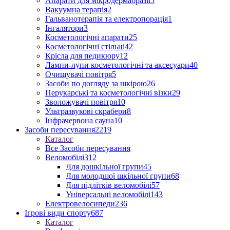
Апарати для мікродермабразії
5
Вакуумна терапія
2
Гальванотерапія та електропорація
1
Інгалятори
3
Косметологічні апарати
25
Косметологічні стільці
42
Крісла для педикюру
12
Лампи-лупи косметологічні та аксесуари
40
Очищувачі повітря
5
Засоби по догляду за шкірою
26
Перукарські та косметологічні візки
29
Зволожувачі повітря
10
Ультразвукові скрабери
8
Інфрачервона сауна
10
Засоби пересування
2219
Каталог
Все Засоби пересування
Веломобілі
312
Для дошкільної групи
45
Для молодшої шкільної групи
68
Для підлітків веломобілі
57
Універсальні веломобілі
143
Електровелосипеди
236
Ігрові види спорту
687
Каталог