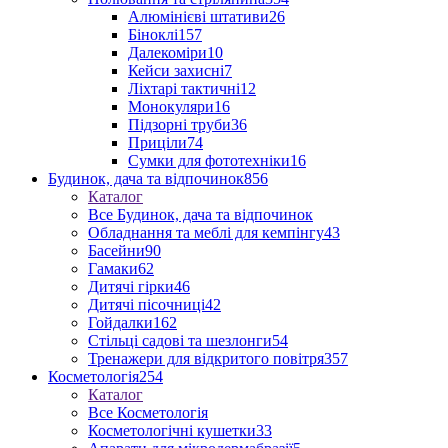
Алюмінієві штативи
26
Біноклі
157
Далекоміри
10
Кейси захисні
7
Ліхтарі тактичні
12
Монокуляри
16
Підзорні труби
36
Приціли
74
Сумки для фототехніки
16
Будинок, дача та відпочинок
856
Каталог
Все Будинок, дача та відпочинок
Обладнання та меблі для кемпінгу
43
Басейни
90
Гамаки
62
Дитячі гірки
46
Дитячі пісочниці
42
Гойдалки
162
Стільці садові та шезлонги
54
Тренажери для відкритого повітря
357
Косметологія
254
Каталог
Все Косметологія
Косметологічні кушетки
33