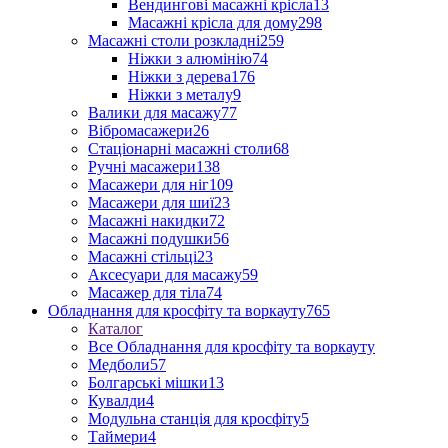
Вендингові масажні крісла
13
Масажні крісла для дому
298
Масажні столи розкладні
259
Ніжки з алюмінію
74
Ніжки з дерева
176
Ніжки з металу
9
Валики для масажу
77
Вібромасажери
26
Стаціонарні масажні столи
68
Ручні масажери
138
Масажери для ніг
109
Масажери для шиї
23
Масажні накидки
72
Масажні подушки
56
Масажні стільці
23
Аксесуари для масажу
59
Масажер для тіла
74
Обладнання для кросфіту та воркауту
765
Каталог
Все Обладнання для кросфіту та воркауту
Медболи
57
Болгарські мішки
13
Кувалди
4
Модульна станція для кросфіту
5
Таймери
4