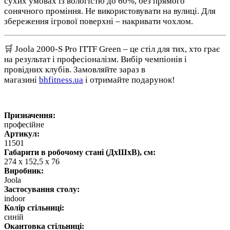
сухих умовах із вологістю до 60%, без прямого
сонячного проміння. Не використовувати на вулиці. Для
збереження ігрової поверхні – накривати чохлом.
🛒 Joola 2000-S Pro ITTF Green – це стіл для тих, хто грає
на результат і професіоналізм. Вибір чемпіонів і
провідних клубів. Замовляйте зараз в
магазині
bhfitness.ua
і отримайте подарунок!
Призначення:
професійне
Артикул:
11501
Габарити в робочому стані (ДхШхВ), см:
274 x 152,5 x 76
Виробник:
Joola
Застосування столу:
indoor
Колір стільниці:
синій
Окантовка стільниці: