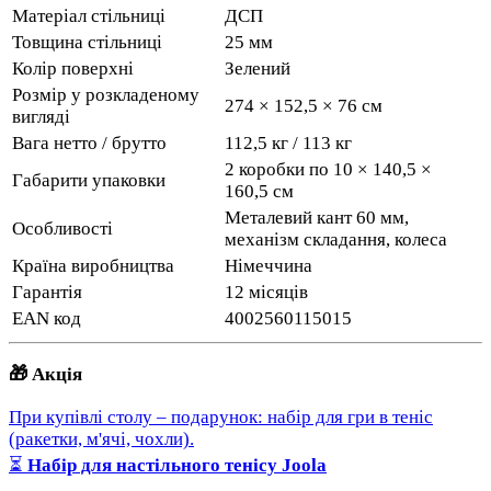
Матеріал стільниці
ДСП
Товщина стільниці
25 мм
Колір поверхні
Зелений
Розмір у розкладеному
274 × 152,5 × 76 см
вигляді
Вага нетто / брутто
112,5 кг / 113 кг
2 коробки по 10 × 140,5 ×
Габарити упаковки
160,5 см
Металевий кант 60 мм,
Особливості
механізм складання, колеса
Країна виробництва
Німеччина
Гарантія
12 місяців
EAN код
4002560115015
🎁 Акція
При купівлі столу – подарунок: набір для гри в теніс
(ракетки, м'ячі, чохли).
⏳
Набір для настільного тенісу Joola