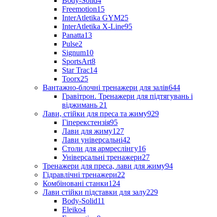
Body-Solid
4
Freemotion
15
InterAtletika GYM
25
InterAtletika X-Line
95
Panatta
13
Pulse
2
Signum
10
SportsArt
8
Star Trac
14
Toorx
25
Вантажно-блочні тренажери для залів
644
Гравітрон. Тренажери для підтягувань і
віджимань
21
Лави, стійки для преса та жиму
929
Гіперекстензія
95
Лави для жиму
127
Лави універсальні
42
Столи для армреслінгу
16
Універсальні тренажери
27
Тренажери для преса, лави для жиму
94
Гідравлічні тренажери
22
Комбіновані станки
124
Лави стійки підставки для залу
229
Body-Solid
11
Eleiko
4