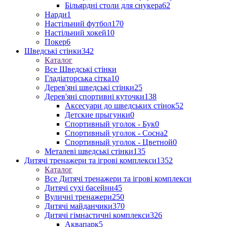
Більярдні столи для снукера
62
Нарди
1
Настільний футбол
170
Настільний хокей
10
Покер
6
Шведські стінки
342
Каталог
Все Шведські стінки
Гладіаторська сітка
10
Дерев'яні шведські стінки
25
Дерев'яні спортивні куточки
138
Аксесуари до шведських стінок
52
Детские прыгунки
0
Спортивный уголок - Бук
0
Спортивный уголок - Сосна
2
Спортивный уголок - Цветной
0
Металеві шведські стінки
135
Дитячі тренажери та ігрові комплекси
1352
Каталог
Все Дитячі тренажери та ігрові комплекси
Дитячі сухі басейни
45
Вуличні тренажери
250
Дитячі майданчики
370
Дитячі гімнастичні комплекси
326
Аквапарк
5