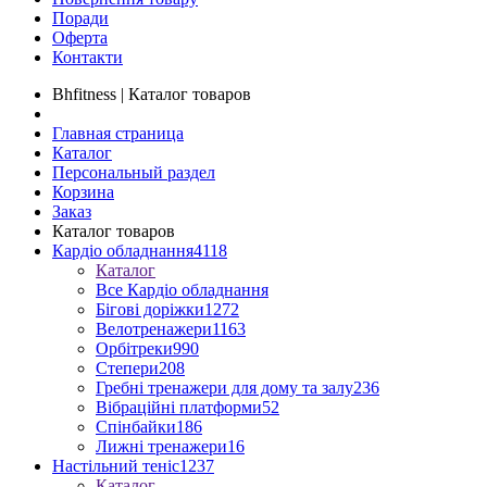
Поради
Оферта
Контакти
Bhfitness | Каталог товаров
Главная страница
Каталог
Персональный раздел
Корзина
Заказ
Каталог товаров
Кардіо обладнання
4118
Каталог
Все Кардіо обладнання
Бігові доріжки
1272
Велотренажери
1163
Орбітреки
990
Степери
208
Гребні тренажери для дому та залу
236
Вібраційні платформи
52
Спінбайки
186
Лижні тренажери
16
Настільний теніс
1237
Каталог