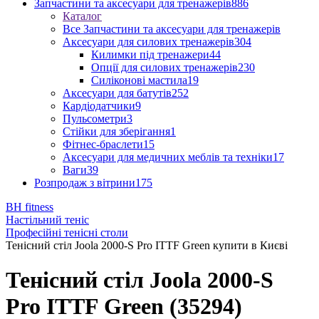
Запчастини та аксесуари для тренажерів
886
Каталог
Все Запчастини та аксесуари для тренажерів
Аксесуари для силових тренажерів
304
Килимки під тренажери
44
Опції для силових тренажерів
230
Силіконові мастила
19
Аксесуари для батутів
252
Кардіодатчики
9
Пульсометри
3
Стійки для зберігання
1
Фітнес-браслети
15
Аксесуари для медичних меблів та техніки
17
Ваги
39
Розпродаж з вітрини
175
BH fitness
Настільний теніс
Професійні тенісні столи
Тенісний стіл Joola 2000-S Pro ITTF Green купити в Києві
Тенісний стіл Joola 2000-S
Pro ITTF Green (35294)