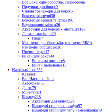
Все Бокс, єдиноборства, самоборона
Подушки для боксу
9
Силові тренажери для боксу
5
Боксерські груші
36
Боксерські мішки та груші
196
Водоналивні мішки
26
Аксесуари для бойових мистецтв
196
Лапи та маківари
29
Пады
4
Манекени для боротьби, манекени ММА,
манекени борцівські
26
Пневмогруші
17
Ринги для боксу
44
Ринги на помосте
8
Ринги напольные
10
Настільні Ігри
555
Каталог
Все Настільні Ігри
Аерохокей
30
Дартс
79
Міні-теніс
1
Більярд
218
Аксесуари для більярду
9
Більярдні стіл для піраміди
97
Більярдні столи для пулу - американка
48