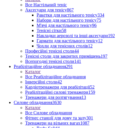
Все Настільний теніс
Аксесуари для тенісу
867
Ракетки для настільного тенісу
334
Набори для настільного тенісу
75
М'ячі для настільного тенісу
96
Тенісні сітки
58
Накладки аерозолі та інші аксесуари
192
Гармати для настільного тенісу
12
Чохли для тенісних столів
12
Професійні тенісні столи
44
Тенісні столи для закритих приміщень
197
Всепогодні тенісні столи
141
Реабілітаційне обладнання
291
Каталог
Все Реабілітаційне обладнання
Інверсійні столи
42
Кардіотренажери для реабілітації
52
Реабілітаційні силові тренажери
159
Тренажери для розтягування
13
Силове обладнання
3630
Каталог
Все Силове обладнання
Фітнес станції для дому та залу
301
Тренажери на вільних вагах
1087