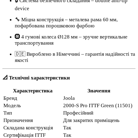
🔒 Система безпечного складання – double anti-tip
device
🔧 Міцна конструкція – металева рама 60 мм,
пофарбована порошковою фарбою
🛞 4 гумові колеса Ø128 мм – зручне вертикальне
транспортування
🇩🇪 Вироблено в Німеччині – гарантія надійності та
якості
📐 Технічні характеристики
Характеристика
Значення
Бренд
Joola
Модель
2000-S Pro ITTF Green (11501)
Тип
Професійний
Призначення
Для закритих приміщень
Складана конструкція
Так
Сертифікація ITTF
Так