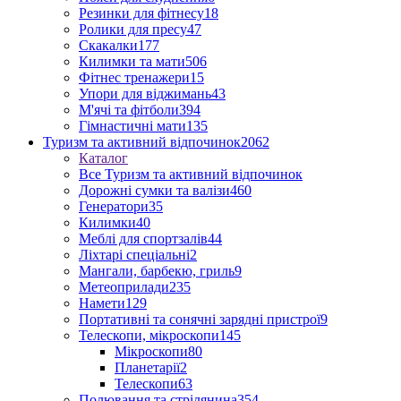
Резинки для фітнесу
18
Ролики для пресу
47
Скакалки
177
Килимки та мати
506
Фітнес тренажери
15
Упори для віджимань
43
М'ячі та фітболи
394
Гімнастичні мати
135
Туризм та активний відпочинок
2062
Каталог
Все Туризм та активний відпочинок
Дорожні сумки та валізи
460
Генератори
35
Килимки
40
Меблі для спортзалів
44
Ліхтарі спеціальні
2
Мангали, барбекю, гриль
9
Метеоприлади
235
Намети
129
Портативні та сонячні зарядні пристрої
9
Телескопи, мікроскопи
145
Мікроскопи
80
Планетарії
2
Телескопи
63
Полювання та стрілянина
354