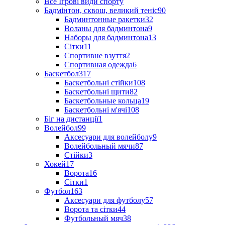
Все Ігрові види спорту
Бадмінтон, сквош, великий теніс
90
Бадминтонные ракетки
32
Воланы для бадминтона
9
Наборы для бадминтона
13
Сітки
11
Спортивне взуття
2
Спортивная одежда
6
Баскетбол
317
Баскетбольні стійки
108
Баскетбольні щити
82
Баскетбольные кольца
19
Баскетбольні м'ячі
108
Біг на дистанції
1
Волейбол
99
Аксесуари для волейболу
9
Волейбольный мячи
87
Стійки
3
Хокей
17
Ворота
16
Сітки
1
Футбол
163
Аксесуари для футболу
57
Ворота та сітки
44
Футбольный мяч
38