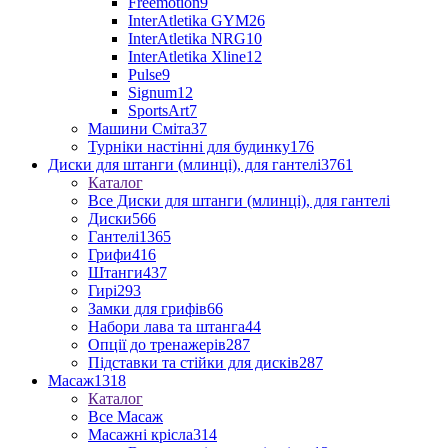
Freemotion
9
InterAtletika GYM
26
InterAtletika NRG
10
InterAtletika Xline
12
Pulse
9
Signum
12
SportsArt
7
Машини Сміта
37
Турніки настінні для будинку
176
Диски для штанги (млинці), для гантелі
3761
Каталог
Все Диски для штанги (млинці), для гантелі
Диски
566
Гантелі
1365
Грифи
416
Штанги
437
Гирі
293
Замки для грифів
66
Набори лава та штанга
44
Опції до тренажерів
287
Підставки та стійки для дисків
287
Масаж
1318
Каталог
Все Масаж
Масажні крісла
314