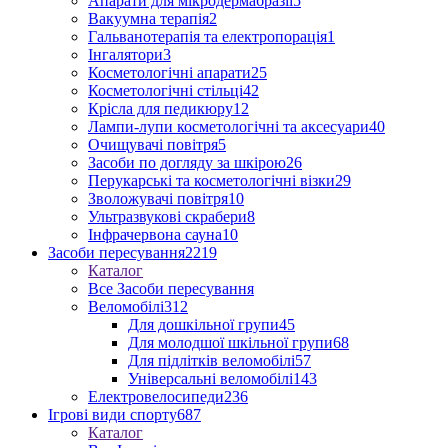
Апарати для мікродермабразії
5
Вакуумна терапія
2
Гальванотерапія та електропорація
1
Інгалятори
3
Косметологічні апарати
25
Косметологічні стільці
42
Крісла для педикюру
12
Лампи-лупи косметологічні та аксесуари
40
Очищувачі повітря
5
Засоби по догляду за шкірою
26
Перукарські та косметологічні візки
29
Зволожувачі повітря
10
Ультразвукові скрабери
8
Інфрачервона сауна
10
Засоби пересування
2219
Каталог
Все Засоби пересування
Веломобілі
312
Для дошкільної групи
45
Для молодшої шкільної групи
68
Для підлітків веломобілі
57
Універсальні веломобілі
143
Електровелосипеди
236
Ігрові види спорту
687
Каталог