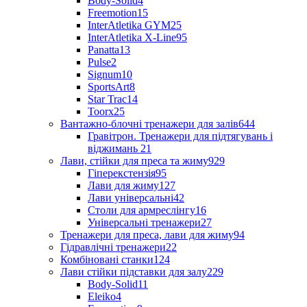
Body-Solid
4
Freemotion
15
InterAtletika GYM
25
InterAtletika X-Line
95
Panatta
13
Pulse
2
Signum
10
SportsArt
8
Star Trac
14
Toorx
25
Вантажно-блочні тренажери для залів
644
Гравітрон. Тренажери для підтягувань і
віджимань
21
Лави, стійки для преса та жиму
929
Гіперекстензія
95
Лави для жиму
127
Лави універсальні
42
Столи для армреслінгу
16
Універсальні тренажери
27
Тренажери для преса, лави для жиму
94
Гідравлічні тренажери
22
Комбіновані станки
124
Лави стійки підставки для залу
229
Body-Solid
11
Eleiko
4