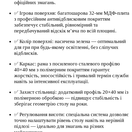
офіційних змагань.
✅ Ігрова поверхня: багатошарова 32-мм МДФ-плита
з професійним антивідблисковим покриттям
забезпечує стабільний, рівномірний та
передбачуваний відскік м’яча по всій площині.
✅ Колір поверхні: насичена зелена — оптимальний
для гри при будь-якому освітленні, без сліпучих
відблисків.
✅ Каркас: рама з посиленого сталевого профілю
40×40 мм з полімерним покриттям гарантує
жорсткість, зносостійкість і тривалий термін служби
навіть за інтенсивної експлуатації.
✅ Захист стільниці: додатковий профіль 20×40 мм із
полімерною обробкою — підвищує стабільність і
зберігає геометрію столу на роки.
✅ Регулювання висоти: спеціальна система дозволяє
точно налаштувати рівень столу навіть на нерівній
підлозі — ідеально для змагань на різних