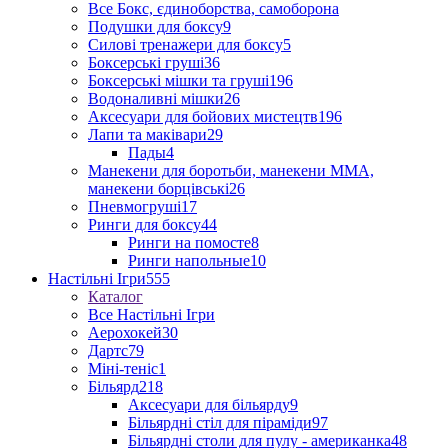
Все Бокс, єдиноборства, самоборона
Подушки для боксу
9
Силові тренажери для боксу
5
Боксерські груші
36
Боксерські мішки та груші
196
Водоналивні мішки
26
Аксесуари для бойових мистецтв
196
Лапи та маківари
29
Пады
4
Манекени для боротьби, манекени ММА,
манекени борцівські
26
Пневмогруші
17
Ринги для боксу
44
Ринги на помосте
8
Ринги напольные
10
Настільні Ігри
555
Каталог
Все Настільні Ігри
Аерохокей
30
Дартс
79
Міні-теніс
1
Більярд
218
Аксесуари для більярду
9
Більярдні стіл для піраміди
97
Більярдні столи для пулу - американка
48