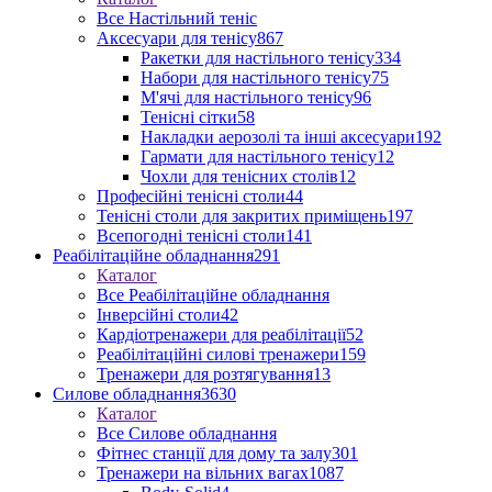
Все Настільний теніс
Аксесуари для тенісу
867
Ракетки для настільного тенісу
334
Набори для настільного тенісу
75
М'ячі для настільного тенісу
96
Тенісні сітки
58
Накладки аерозолі та інші аксесуари
192
Гармати для настільного тенісу
12
Чохли для тенісних столів
12
Професійні тенісні столи
44
Тенісні столи для закритих приміщень
197
Всепогодні тенісні столи
141
Реабілітаційне обладнання
291
Каталог
Все Реабілітаційне обладнання
Інверсійні столи
42
Кардіотренажери для реабілітації
52
Реабілітаційні силові тренажери
159
Тренажери для розтягування
13
Силове обладнання
3630
Каталог
Все Силове обладнання
Фітнес станції для дому та залу
301
Тренажери на вільних вагах
1087