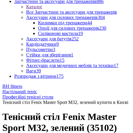
Запчастини та аксесуари для тренажерів
886
Каталог
Все Запчастини та аксесуари для тренажерів
Аксесуари для силових тренажерів
304
Килимки під тренажери
44
Опції для силових тренажерів
230
Силіконові мастила
19
Аксесуари для батутів
252
Кардіодатчики
9
Пульсометри
3
Стійки для зберігання
1
Фітнес-браслети
15
Аксесуари для медичних меблів та техніки
17
Ваги
39
Розпродаж з вітрини
175
BH fitness
Настільний теніс
Професійні тенісні столи
Тенісний стіл Fenix Master Sport M32, зелений купити в Києві
Тенісний стіл Fenix Master
Sport M32, зелений (35102)