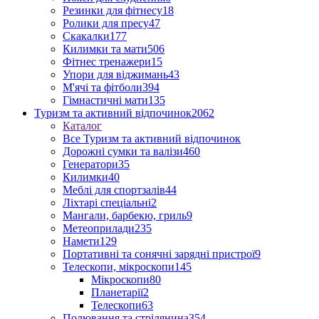
Резинки для фітнесу
18
Ролики для пресу
47
Скакалки
177
Килимки та мати
506
Фітнес тренажери
15
Упори для віджимань
43
М'ячі та фітболи
394
Гімнастичні мати
135
Туризм та активний відпочинок
2062
Каталог
Все Туризм та активний відпочинок
Дорожні сумки та валізи
460
Генератори
35
Килимки
40
Меблі для спортзалів
44
Ліхтарі спеціальні
2
Мангали, барбекю, гриль
9
Метеоприлади
235
Намети
129
Портативні та сонячні зарядні пристрої
9
Телескопи, мікроскопи
145
Мікроскопи
80
Планетарії
2
Телескопи
63
Полювання та стрілянина
354