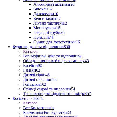
Алюмінієві штативи
26
Біноклі
157
Далекоміри
10
Кейси захисні
7
Ліхтарі тактичні
12
Монокуляри
16
Підзорні труби
36
Приціли
74
Сумки для фототехніки
16
Будинок, дача та відпочинок
856
Каталог
Все Будинок, дача та відпочинок
Обладнання та меблі для кемпінгу
43
Басейни
90
Гамаки
62
Дитячі гірки
46
Дитячі пісочниці
42
Гойдалки
162
Стільці садові та шезлонги
54
Тренажери для відкритого повітря
357
Косметологія
254
Каталог
Все Косметологія
Косметологічні кушетки
33