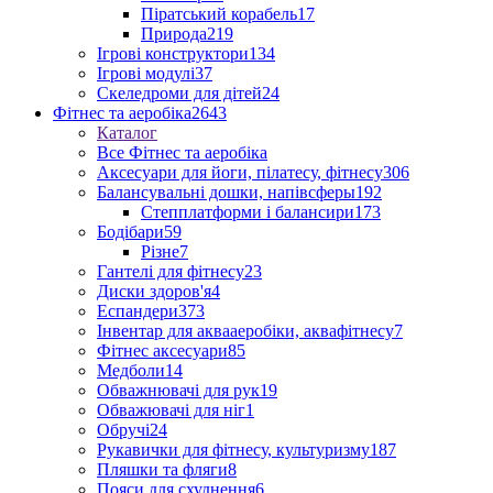
Піратський корабель
17
Природа
219
Ігрові конструктори
134
Ігрові модулі
37
Скеледроми для дітей
24
Фітнес та аеробіка
2643
Каталог
Все Фітнес та аеробіка
Аксесуари для йоги, пілатесу, фітнесу
306
Балансувальні дошки, напівсферы
192
Степплатформи і балансири
173
Бодібари
59
Різне
7
Гантелі для фітнесу
23
Диски здоров'я
4
Еспандери
373
Інвентар для аквааеробіки, аквафітнесу
7
Фітнес аксесуари
85
Медболи
14
Обважнювачі для рук
19
Обважювачі для ніг
1
Обручі
24
Рукавички для фітнесу, культуризму
187
Пляшки та фляги
8
Пояси для схуднення
6