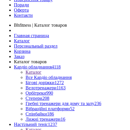
Поради
Оферта
Контакти
Bhfitness | Каталог товаров
Главная страница
Каталог
Персональный раздел
Корзина
Заказ
Каталог товаров
Кардіо обладнання
4118
Каталог
Все Кардіо обладнання
Бігові доріжки
1272
Велотренажери
1163
Орбітреки
990
Степери
208
Гребні тренажери для дому та залу
236
Вібраційні платформи
52
Спінбайки
186
Лижні тренажери
16
Настільний теніс
1237
Каталог