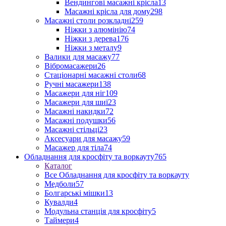
Вендингові масажні крісла
13
Масажні крісла для дому
298
Масажні столи розкладні
259
Ніжки з алюмінію
74
Ніжки з дерева
176
Ніжки з металу
9
Валики для масажу
77
Вібромасажери
26
Стаціонарні масажні столи
68
Ручні масажери
138
Масажери для ніг
109
Масажери для шиї
23
Масажні накидки
72
Масажні подушки
56
Масажні стільці
23
Аксесуари для масажу
59
Масажер для тіла
74
Обладнання для кросфіту та воркауту
765
Каталог
Все Обладнання для кросфіту та воркауту
Медболи
57
Болгарські мішки
13
Кувалди
4
Модульна станція для кросфіту
5
Таймери
4