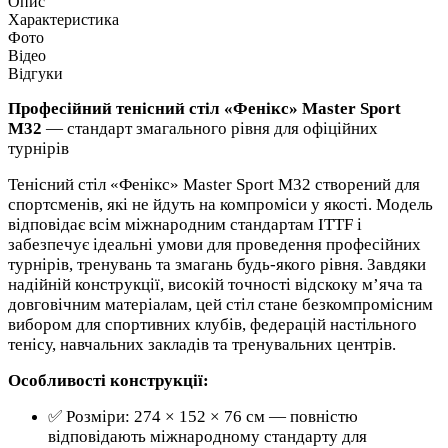
Опис
Характеристика
Фото
Відео
Відгуки
Професійний тенісний стіл «Фенікс»
Master Sport
M32
— стандарт змагального рівня для офіційних
турнірів
Тенісний стіл «Фенікс» Master Sport M32 створений для
спортсменів, які не йдуть на компроміси у якості. Модель
відповідає всім міжнародним стандартам ITTF і
забезпечує ідеальні умови для проведення професійних
турнірів, тренувань та змагань будь-якого рівня. Завдяки
надійній конструкції, високій точності відскоку м’яча та
довговічним матеріалам, цей стіл стане безкомпромісним
вибором для спортивних клубів, федерацій настільного
тенісу, навчальних закладів та тренувальних центрів.
Особливості конструкції:
✅ Розміри: 274 × 152 × 76 cм — повністю
відповідають міжнародному стандарту для