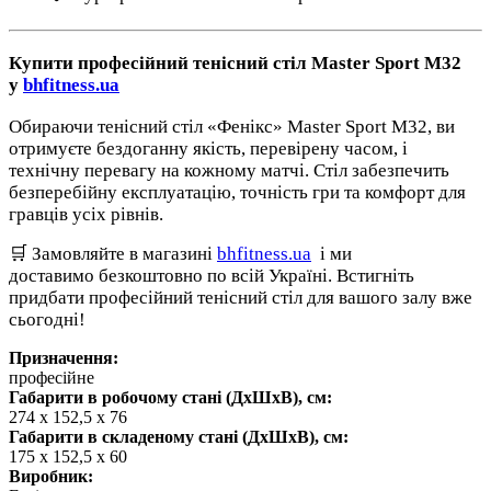
Купити професійний тенісний стіл Master Sport M32
у
bhfitness.ua
Обираючи тенісний стіл «Фенікс» Master Sport M32, ви
отримуєте бездоганну якість, перевірену часом, і
технічну перевагу на кожному матчі. Стіл забезпечить
безперебійну експлуатацію, точність гри та комфорт для
гравців усіх рівнів.
🛒 Замовляйте в магазині
bhfitness.ua
і ми
доставимо безкоштовно по всій Україні. Встигніть
придбати професійний тенісний стіл для вашого залу вже
сьогодні!
Призначення:
професійне
Габарити в робочому стані (ДхШхВ), см:
274 x 152,5 x 76
Габарити в складеному стані (ДхШхВ), см:
175 х 152,5 х 60
Виробник: