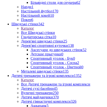
Більярдні столи для снукера
62
Нарди
1
Настільний футбол
170
Настільний хокей
10
Покер
6
Шведські стінки
342
Каталог
Все Шведські стінки
Гладіаторська сітка
10
Дерев'яні шведські стінки
25
Дерев'яні спортивні куточки
138
Аксесуари до шведських стінок
52
Детские прыгунки
0
Спортивный уголок - Бук
0
Спортивный уголок - Сосна
2
Спортивный уголок - Цветной
0
Металеві шведські стінки
135
Дитячі тренажери та ігрові комплекси
1352
Каталог
Все Дитячі тренажери та ігрові комплекси
Дитячі сухі басейни
45
Вуличні тренажери
250
Дитячі майданчики
370
Дитячі гімнастичні комплекси
326
Аквапарк
5