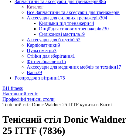
Запчастини та аксесуари для тренажерів
886
Каталог
Все Запчастини та аксесуари для тренажерів
Аксесуари для силових тренажерів
304
Килимки під тренажери
44
Опції для силових тренажерів
230
Силіконові мастила
19
Аксесуари для батутів
252
Кардіодатчики
9
Пульсометри
3
Стійки для зберігання
1
Фітнес-браслети
15
Аксесуари для медичних меблів та техніки
17
Ваги
39
Розпродаж з вітрини
175
BH fitness
Настільний теніс
Професійні тенісні столи
Тенісний стіл Donic Waldner 25 ITTF купити в Києві
Тенісний стіл Donic Waldner
25 ITTF (7836)