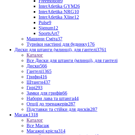
Freemotion
9
InterAtletika GYM
26
InterAtletika NRG
10
InterAtletika Xline
12
Pulse
9
Signum
12
SportsArt
7
Машини Сміта
37
Турніки настінні для будинку
176
Диски для штанги (млинці), для гантелі
3761
Каталог
Все Диски для штанги (млинці), для гантелі
Диски
566
Гантелі
1365
Грифи
416
Штанги
437
Гирі
293
Замки для грифів
66
Набори лава та штанга
44
Опції до тренажерів
287
Підставки та стійки для дисків
287
Масаж
1318
Каталог
Все Масаж
Масажні крісла
314