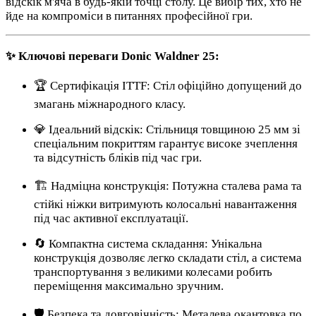
відскік м'яча в будь-якій точці столу. Це вибір тих, хто не
йде на компроміси в питаннях професійної гри.
✨ Ключові переваги Donic Waldner 25:
🏆 Сертифікація ITTF: Стіл офіційно допущений до
змагань міжнародного класу.
💎 Ідеальний відскік: Стільниця товщиною 25 мм зі
спеціальним покриттям гарантує високе зчеплення
та відсутність бліків під час гри.
🏗️ Надміцна конструкція: Потужна сталева рама та
стійкі ніжки витримують колосальні навантаження
під час активної експлуатації.
🔄 Компактна система складання: Унікальна
конструкція дозволяє легко складати стіл, а система
транспортування з великими колесами робить
переміщення максимально зручним.
🛡️ Безпека та довговічність: Металева окантовка по