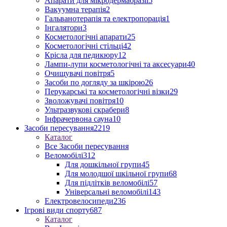
Апарати для мікродермабразії
5
Вакуумна терапія
2
Гальванотерапія та електропорація
1
Інгалятори
3
Косметологічні апарати
25
Косметологічні стільці
42
Крісла для педикюру
12
Лампи-лупи косметологічні та аксесуари
40
Очищувачі повітря
5
Засоби по догляду за шкірою
26
Перукарські та косметологічні візки
29
Зволожувачі повітря
10
Ультразвукові скрабери
8
Інфрачервона сауна
10
Засоби пересування
2219
Каталог
Все Засоби пересування
Веломобілі
312
Для дошкільної групи
45
Для молодшої шкільної групи
68
Для підлітків веломобілі
57
Універсальні веломобілі
143
Електровелосипеди
236
Ігрові види спорту
687
Каталог