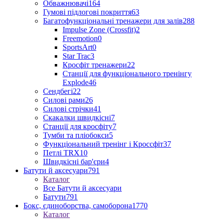
Обважнювачі
164
Гумові підлогові покриття
63
Багатофункціональні тренажери для залів
288
Impulse Zone (Crossfit)
2
Freemotion
0
SportsArt
0
Star Trac
3
Кросфіт тренажери
22
Станції для функціонального тренінгу
Explode
46
Сендбегі
22
Силові рами
26
Силові стрічки
41
Скакалки швидкісні
7
Станції для кросфіту
7
Тумби та пліобокси
5
Функціональний тренінг і Кроссфіт
37
Петлі TRX
10
Швидкісні бар'єри
4
Батути й аксесуари
791
Каталог
Все Батути й аксесуари
Батути
791
Бокс, єдиноборства, самоборона
1770
Каталог