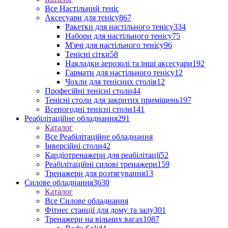
Все Настільний теніс
Аксесуари для тенісу
867
Ракетки для настільного тенісу
334
Набори для настільного тенісу
75
М'ячі для настільного тенісу
96
Тенісні сітки
58
Накладки аерозолі та інші аксесуари
192
Гармати для настільного тенісу
12
Чохли для тенісних столів
12
Професійні тенісні столи
44
Тенісні столи для закритих приміщень
197
Всепогодні тенісні столи
141
Реабілітаційне обладнання
291
Каталог
Все Реабілітаційне обладнання
Інверсійні столи
42
Кардіотренажери для реабілітації
52
Реабілітаційні силові тренажери
159
Тренажери для розтягування
13
Силове обладнання
3630
Каталог
Все Силове обладнання
Фітнес станції для дому та залу
301
Тренажери на вільних вагах
1087