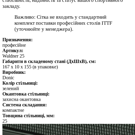
стабільність, надійність та статус вашого спортивного
закладу.
Важливо: Сітка не входить у стандартний
комплект поставки професійних столів ITTF
(уточнюйте у менеджера).
Призначення:
професійне
Артикул:
Waldner 25
Габарити в складеному стані (ДхШхВ), см:
167 х 10 х 155 (в упаковке)
Виробник:
Donic
Колір стільниці:
зелений
Окантовка стільниці:
захисна окантовка
Система складання:
компактне
Товщина стільниці, мм:
25