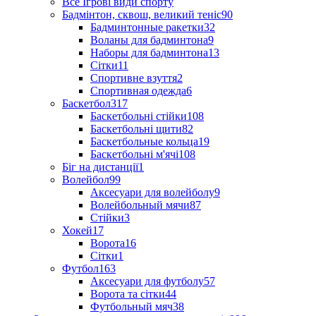
Все Ігрові види спорту
Бадмінтон, сквош, великий теніс
90
Бадминтонные ракетки
32
Воланы для бадминтона
9
Наборы для бадминтона
13
Сітки
11
Спортивне взуття
2
Спортивная одежда
6
Баскетбол
317
Баскетбольні стійки
108
Баскетбольні щити
82
Баскетбольные кольца
19
Баскетбольні м'ячі
108
Біг на дистанції
1
Волейбол
99
Аксесуари для волейболу
9
Волейбольный мячи
87
Стійки
3
Хокей
17
Ворота
16
Сітки
1
Футбол
163
Аксесуари для футболу
57
Ворота та сітки
44
Футбольный мяч
38