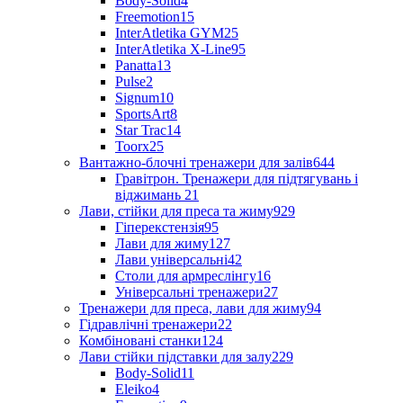
Body-Solid
4
Freemotion
15
InterAtletika GYM
25
InterAtletika X-Line
95
Panatta
13
Pulse
2
Signum
10
SportsArt
8
Star Trac
14
Toorx
25
Вантажно-блочні тренажери для залів
644
Гравітрон. Тренажери для підтягувань і
віджимань
21
Лави, стійки для преса та жиму
929
Гіперекстензія
95
Лави для жиму
127
Лави універсальні
42
Столи для армреслінгу
16
Універсальні тренажери
27
Тренажери для преса, лави для жиму
94
Гідравлічні тренажери
22
Комбіновані станки
124
Лави стійки підставки для залу
229
Body-Solid
11
Eleiko
4