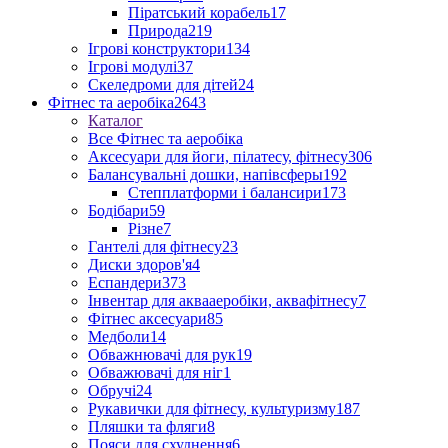
Піратський корабель
17
Природа
219
Ігрові конструктори
134
Ігрові модулі
37
Скеледроми для дітей
24
Фітнес та аеробіка
2643
Каталог
Все Фітнес та аеробіка
Аксесуари для йоги, пілатесу, фітнесу
306
Балансувальні дошки, напівсферы
192
Степплатформи і балансири
173
Бодібари
59
Різне
7
Гантелі для фітнесу
23
Диски здоров'я
4
Еспандери
373
Інвентар для аквааеробіки, аквафітнесу
7
Фітнес аксесуари
85
Медболи
14
Обважнювачі для рук
19
Обважювачі для ніг
1
Обручі
24
Рукавички для фітнесу, культуризму
187
Пляшки та фляги
8
Пояси для схуднення
6