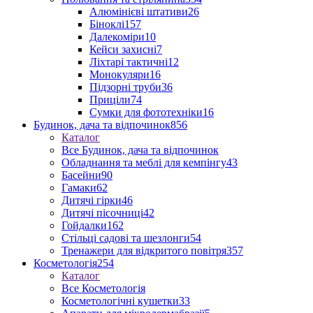
Алюмінієві штативи
26
Біноклі
157
Далекоміри
10
Кейси захисні
7
Ліхтарі тактичні
12
Монокуляри
16
Підзорні труби
36
Приціли
74
Сумки для фототехніки
16
Будинок, дача та відпочинок
856
Каталог
Все Будинок, дача та відпочинок
Обладнання та меблі для кемпінгу
43
Басейни
90
Гамаки
62
Дитячі гірки
46
Дитячі пісочниці
42
Гойдалки
162
Стільці садові та шезлонги
54
Тренажери для відкритого повітря
357
Косметологія
254
Каталог
Все Косметологія
Косметологічні кушетки
33