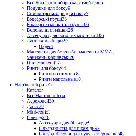
Все Бокс, єдиноборства, самоборона
Подушки для боксу
9
Силові тренажери для боксу
5
Боксерські груші
36
Боксерські мішки та груші
196
Водоналивні мішки
26
Аксесуари для бойових мистецтв
196
Лапи та маківари
29
Пады
4
Манекени для боротьби, манекени ММА,
манекени борцівські
26
Пневмогруші
17
Ринги для боксу
44
Ринги на помосте
8
Ринги напольные
10
Настільні Ігри
555
Каталог
Все Настільні Ігри
Аерохокей
30
Дартс
79
Міні-теніс
1
Більярд
218
Аксесуари для більярду
9
Більярдні стіл для піраміди
97
Більярдні столи для пулу - американка
48