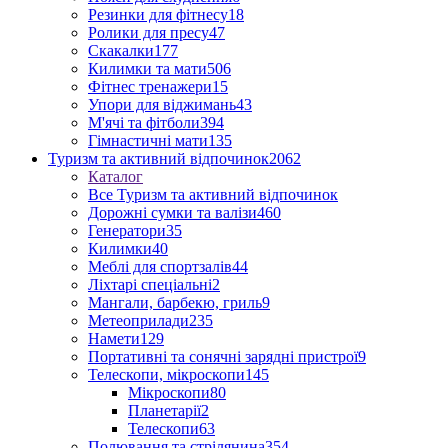
Резинки для фітнесу
18
Ролики для пресу
47
Скакалки
177
Килимки та мати
506
Фітнес тренажери
15
Упори для віджимань
43
М'ячі та фітболи
394
Гімнастичні мати
135
Туризм та активний відпочинок
2062
Каталог
Все Туризм та активний відпочинок
Дорожні сумки та валізи
460
Генератори
35
Килимки
40
Меблі для спортзалів
44
Ліхтарі спеціальні
2
Мангали, барбекю, гриль
9
Метеоприлади
235
Намети
129
Портативні та сонячні зарядні пристрої
9
Телескопи, мікроскопи
145
Мікроскопи
80
Планетарії
2
Телескопи
63
Полювання та стрілянина
354