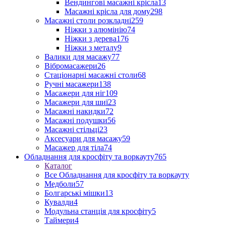
Вендингові масажні крісла
13
Масажні крісла для дому
298
Масажні столи розкладні
259
Ніжки з алюмінію
74
Ніжки з дерева
176
Ніжки з металу
9
Валики для масажу
77
Вібромасажери
26
Стаціонарні масажні столи
68
Ручні масажери
138
Масажери для ніг
109
Масажери для шиї
23
Масажні накидки
72
Масажні подушки
56
Масажні стільці
23
Аксесуари для масажу
59
Масажер для тіла
74
Обладнання для кросфіту та воркауту
765
Каталог
Все Обладнання для кросфіту та воркауту
Медболи
57
Болгарські мішки
13
Кувалди
4
Модульна станція для кросфіту
5
Таймери
4