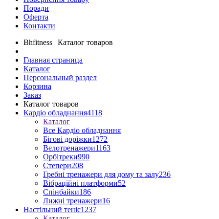
Поради
Оферта
Контакти
Bhfitness | Каталог товаров
Главная страница
Каталог
Персональный раздел
Корзина
Заказ
Каталог товаров
Кардіо обладнання
4118
Каталог
Все Кардіо обладнання
Бігові доріжки
1272
Велотренажери
1163
Орбітреки
990
Степери
208
Гребні тренажери для дому та залу
236
Вібраційні платформи
52
Спінбайки
186
Лижні тренажери
16
Настільний теніс
1237
Каталог