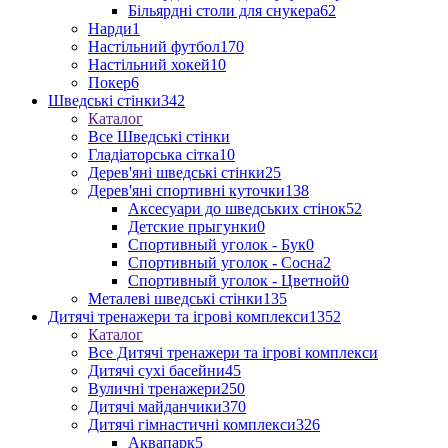
Більярдні столи для снукера
62
Нарди
1
Настільний футбол
170
Настільний хокей
10
Покер
6
Шведські стінки
342
Каталог
Все Шведські стінки
Гладіаторська сітка
10
Дерев'яні шведські стінки
25
Дерев'яні спортивні куточки
138
Аксесуари до шведських стінок
52
Детские прыгунки
0
Спортивный уголок - Бук
0
Спортивный уголок - Сосна
2
Спортивный уголок - Цветной
0
Металеві шведські стінки
135
Дитячі тренажери та ігрові комплекси
1352
Каталог
Все Дитячі тренажери та ігрові комплекси
Дитячі сухі басейни
45
Вуличні тренажери
250
Дитячі майданчики
370
Дитячі гімнастичні комплекси
326
Аквапарк
5