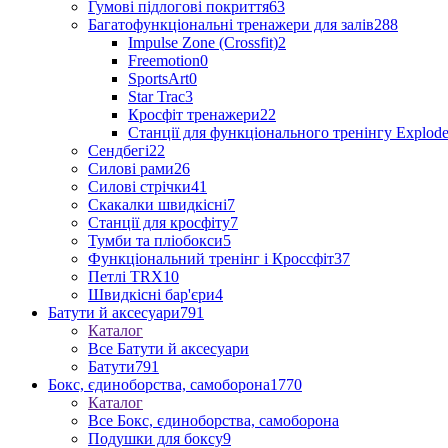
Гумові підлогові покриття
63
Багатофункціональні тренажери для залів
288
Impulse Zone (Crossfit)
2
Freemotion
0
SportsArt
0
Star Trac
3
Кросфіт тренажери
22
Станції для функціонального тренінгу Explod
Сендбегі
22
Силові рами
26
Силові стрічки
41
Скакалки швидкісні
7
Станції для кросфіту
7
Тумби та пліобокси
5
Функціональний тренінг і Кроссфіт
37
Петлі TRX
10
Швидкісні бар'єри
4
Батути й аксесуари
791
Каталог
Все Батути й аксесуари
Батути
791
Бокс, єдиноборства, самоборона
1770
Каталог
Все Бокс, єдиноборства, самоборона
Подушки для боксу
9