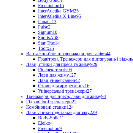
Body-Solid
4
Freemotion
15
InterAtletika GYM
25
InterAtletika X-Line
95
Panatta
13
Pulse
2
Signum
10
SportsArt
8
Star Trac
14
Toorx
25
Вантажно-блочні тренажери для залів
644
Гравітрон. Тренажери для підтягувань і відж
Лави, стійки для преса та жиму
929
Гіперекстензія
95
Лави для жиму
127
Лави універсальні
42
Столи для армреслінгу
16
Універсальні тренажери
27
Тренажери для преса, лави для жиму
94
Гідравлічні тренажери
22
Комбіновані станки
124
Лави стійки підставки для залу
229
Body-Solid
11
Eleiko
4
Freemotion
9