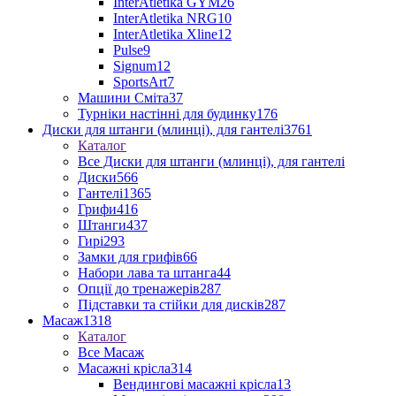
InterAtletika GYM
26
InterAtletika NRG
10
InterAtletika Xline
12
Pulse
9
Signum
12
SportsArt
7
Машини Сміта
37
Турніки настінні для будинку
176
Диски для штанги (млинці), для гантелі
3761
Каталог
Все Диски для штанги (млинці), для гантелі
Диски
566
Гантелі
1365
Грифи
416
Штанги
437
Гирі
293
Замки для грифів
66
Набори лава та штанга
44
Опції до тренажерів
287
Підставки та стійки для дисків
287
Масаж
1318
Каталог
Все Масаж
Масажні крісла
314
Вендингові масажні крісла
13