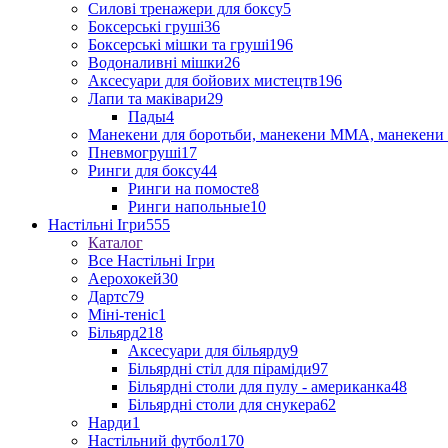
Силові тренажери для боксу
5
Боксерські груші
36
Боксерські мішки та груші
196
Водоналивні мішки
26
Аксесуари для бойових мистецтв
196
Лапи та маківари
29
Пады
4
Манекени для боротьби, манекени ММА, манекени 
Пневмогруші
17
Ринги для боксу
44
Ринги на помосте
8
Ринги напольные
10
Настільні Ігри
555
Каталог
Все Настільні Ігри
Аерохокей
30
Дартс
79
Міні-теніс
1
Більярд
218
Аксесуари для більярду
9
Більярдні стіл для піраміди
97
Більярдні столи для пулу - американка
48
Більярдні столи для снукера
62
Нарди
1
Настільний футбол
170