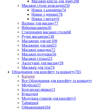
Масажні крісла для дому
298
Масажні столи розкладні
259
Ніжки з алюмінію
74
Ніжки з дерева
176
Ніжки з металу
9
Валики для масажу
77
Вібромасажери
26
Стаціонарні масажні столи
68
Ручні масажери
138
Масажери для ніг
109
Масажери для шиї
23
Масажні накидки
72
Масажні подушки
56
Масажні стільці
23
Аксесуари для масажу
59
Масажер для тіла
74
Обладнання для кросфіту та воркауту
765
Каталог
Все Обладнання для кросфіту та воркауту
Медболи
57
Болгарські мішки
13
Кувалди
4
Модульна станція для кросфіту
5
Таймери
4
Обважнювачі
164