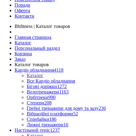
Поради
Оферта
Контакти
Bhfitness | Каталог товаров
Главная страница
Каталог
Персональный раздел
Корзина
Заказ
Каталог товаров
Кардіо обладнання
4118
Каталог
Все Кардіо обладнання
Бігові доріжки
1272
Велотренажери
1163
Орбітреки
990
Степери
208
Гребні тренажери для дому та залу
236
Вібраційні платформи
52
Спінбайки
186
Лижні тренажери
16
Настільний теніс
1237
Каталог