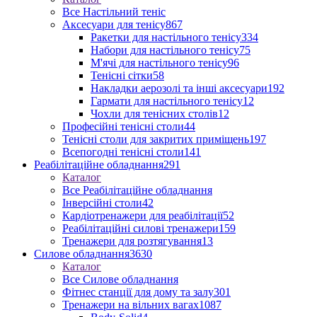
Все Настільний теніс
Аксесуари для тенісу
867
Ракетки для настільного тенісу
334
Набори для настільного тенісу
75
М'ячі для настільного тенісу
96
Тенісні сітки
58
Накладки аерозолі та інші аксесуари
192
Гармати для настільного тенісу
12
Чохли для тенісних столів
12
Професійні тенісні столи
44
Тенісні столи для закритих приміщень
197
Всепогодні тенісні столи
141
Реабілітаційне обладнання
291
Каталог
Все Реабілітаційне обладнання
Інверсійні столи
42
Кардіотренажери для реабілітації
52
Реабілітаційні силові тренажери
159
Тренажери для розтягування
13
Силове обладнання
3630
Каталог
Все Силове обладнання
Фітнес станції для дому та залу
301
Тренажери на вільних вагах
1087