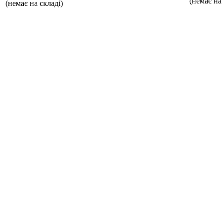
(немає на
(немає на складі)