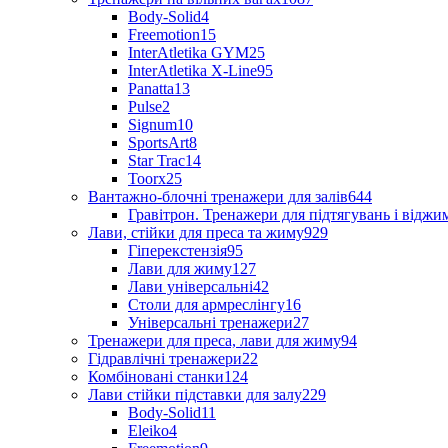
Body-Solid
4
Freemotion
15
InterAtletika GYM
25
InterAtletika X-Line
95
Panatta
13
Pulse
2
Signum
10
SportsArt
8
Star Trac
14
Toorx
25
Вантажно-блочні тренажери для залів
644
Гравітрон. Тренажери для підтягувань і відж
Лави, стійки для преса та жиму
929
Гіперекстензія
95
Лави для жиму
127
Лави універсальні
42
Столи для армреслінгу
16
Універсальні тренажери
27
Тренажери для преса, лави для жиму
94
Гідравлічні тренажери
22
Комбіновані станки
124
Лави стійки підставки для залу
229
Body-Solid
11
Eleiko
4