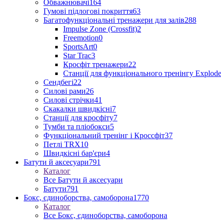
Обважнювачі
164
Гумові підлогові покриття
63
Багатофункціональні тренажери для залів
288
Impulse Zone (Crossfit)
2
Freemotion
0
SportsArt
0
Star Trac
3
Кросфіт тренажери
22
Станції для функціонального тренінгу Explod
Сендбегі
22
Силові рами
26
Силові стрічки
41
Скакалки швидкісні
7
Станції для кросфіту
7
Тумби та пліобокси
5
Функціональний тренінг і Кроссфіт
37
Петлі TRX
10
Швидкісні бар'єри
4
Батути й аксесуари
791
Каталог
Все Батути й аксесуари
Батути
791
Бокс, єдиноборства, самоборона
1770
Каталог
Все Бокс, єдиноборства, самоборона