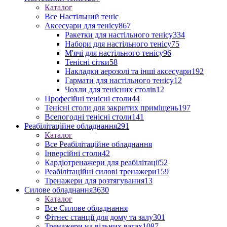
Каталог
Все Настільний теніс
Аксесуари для тенісу
867
Ракетки для настільного тенісу
334
Набори для настільного тенісу
75
М'ячі для настільного тенісу
96
Тенісні сітки
58
Накладки аерозолі та інші аксесуари
192
Гармати для настільного тенісу
12
Чохли для тенісних столів
12
Професійні тенісні столи
44
Тенісні столи для закритих приміщень
197
Всепогодні тенісні столи
141
Реабілітаційне обладнання
291
Каталог
Все Реабілітаційне обладнання
Інверсійні столи
42
Кардіотренажери для реабілітації
52
Реабілітаційні силові тренажери
159
Тренажери для розтягування
13
Силове обладнання
3630
Каталог
Все Силове обладнання
Фітнес станції для дому та залу
301
Тренажери на вільних вагах
1087