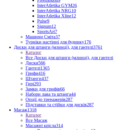
Freemotion
9
InterAtletika GYM
26
InterAtletika NRG
10
InterAtletika Xline
12
Pulse
9
Signum
12
SportsArt
7
Машини Сміта
37
Турніки настінні для будинку
176
Диски для штанги (млинці), для гантелі
3761
Каталог
Все Диски для штанги (млинці), для гантелі
Диски
566
Гантелі
1365
Грифи
416
Штанги
437
Гирі
293
Замки для грифів
66
Набори лава та штанга
44
Опції до тренажерів
287
Підставки та стійки для дисків
287
Масаж
1318
Каталог
Все Масаж
Масажні крісла
314