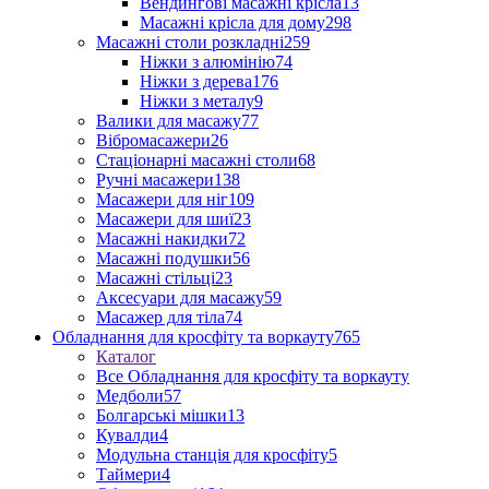
Вендингові масажні крісла
13
Масажні крісла для дому
298
Масажні столи розкладні
259
Ніжки з алюмінію
74
Ніжки з дерева
176
Ніжки з металу
9
Валики для масажу
77
Вібромасажери
26
Стаціонарні масажні столи
68
Ручні масажери
138
Масажери для ніг
109
Масажери для шиї
23
Масажні накидки
72
Масажні подушки
56
Масажні стільці
23
Аксесуари для масажу
59
Масажер для тіла
74
Обладнання для кросфіту та воркауту
765
Каталог
Все Обладнання для кросфіту та воркауту
Медболи
57
Болгарські мішки
13
Кувалди
4
Модульна станція для кросфіту
5
Таймери
4