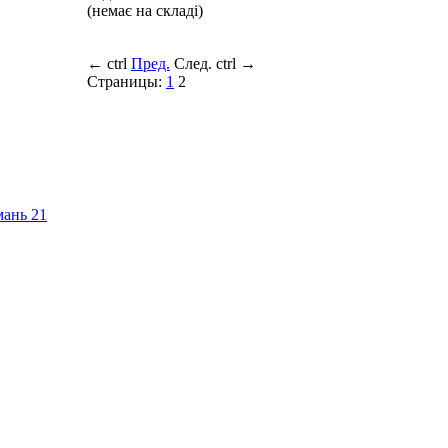
(немає на складі)
←
ctrl
Пред.
След.
ctrl
→
Страницы:
1
2
имань
21