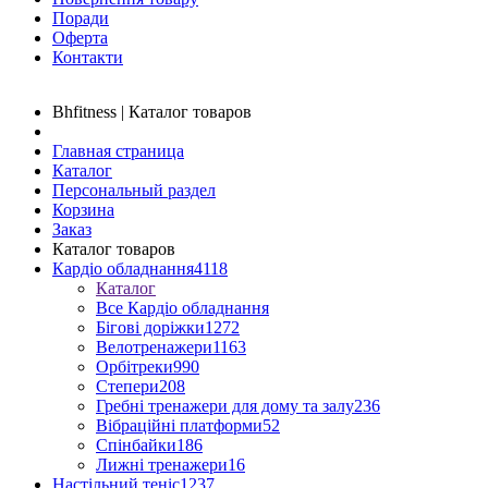
Поради
Оферта
Контакти
Bhfitness | Каталог товаров
Главная страница
Каталог
Персональный раздел
Корзина
Заказ
Каталог товаров
Кардіо обладнання
4118
Каталог
Все Кардіо обладнання
Бігові доріжки
1272
Велотренажери
1163
Орбітреки
990
Степери
208
Гребні тренажери для дому та залу
236
Вібраційні платформи
52
Спінбайки
186
Лижні тренажери
16
Настільний теніс
1237