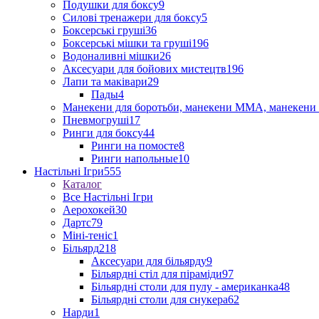
Подушки для боксу
9
Силові тренажери для боксу
5
Боксерські груші
36
Боксерські мішки та груші
196
Водоналивні мішки
26
Аксесуари для бойових мистецтв
196
Лапи та маківари
29
Пады
4
Манекени для боротьби, манекени ММА, манекени 
Пневмогруші
17
Ринги для боксу
44
Ринги на помосте
8
Ринги напольные
10
Настільні Ігри
555
Каталог
Все Настільні Ігри
Аерохокей
30
Дартс
79
Міні-теніс
1
Більярд
218
Аксесуари для більярду
9
Більярдні стіл для піраміди
97
Більярдні столи для пулу - американка
48
Більярдні столи для снукера
62
Нарди
1