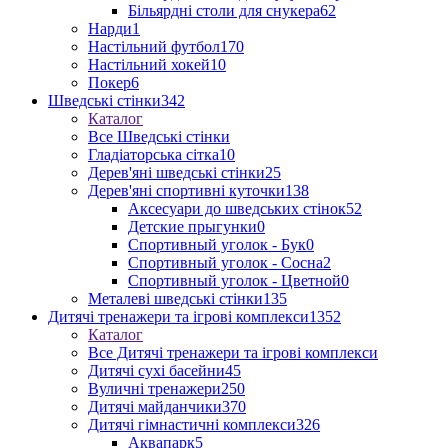
Більярдні столи для снукера
62
Нарди
1
Настільний футбол
170
Настільний хокей
10
Покер
6
Шведські стінки
342
Каталог
Все Шведські стінки
Гладіаторська сітка
10
Дерев'яні шведські стінки
25
Дерев'яні спортивні куточки
138
Аксесуари до шведських стінок
52
Детские прыгунки
0
Спортивный уголок - Бук
0
Спортивный уголок - Сосна
2
Спортивный уголок - Цветной
0
Металеві шведські стінки
135
Дитячі тренажери та ігрові комплекси
1352
Каталог
Все Дитячі тренажери та ігрові комплекси
Дитячі сухі басейни
45
Вуличні тренажери
250
Дитячі майданчики
370
Дитячі гімнастичні комплекси
326
Аквапарк
5