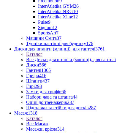
Freemotion
9
InterAtletika GYM
26
InterAtletika NRG
10
InterAtletika Xline
12
Pulse
9
Signum
12
SportsArt
7
Машини Сміта
37
Турніки настінні для будинку
176
Диски для штанги (млинці), для гантелі
3761
Каталог
Все Диски для штанги (млинці), для гантелі
Диски
566
Гантелі
1365
Грифи
416
Штанги
437
Гирі
293
Замки для грифів
66
Набори лава та штанга
44
Опції до тренажерів
287
Підставки та стійки для дисків
287
Масаж
1318
Каталог
Все Масаж
Масажні крісла
314