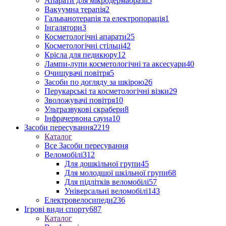
Апарати для мікродермабразії
5
Вакуумна терапія
2
Гальванотерапія та електропорація
1
Інгалятори
3
Косметологічні апарати
25
Косметологічні стільці
42
Крісла для педикюру
12
Лампи-лупи косметологічні та аксесуари
40
Очищувачі повітря
5
Засоби по догляду за шкірою
26
Перукарські та косметологічні візки
29
Зволожувачі повітря
10
Ультразвукові скрабери
8
Інфрачервона сауна
10
Засоби пересування
2219
Каталог
Все Засоби пересування
Веломобілі
312
Для дошкільної групи
45
Для молодшої шкільної групи
68
Для підлітків веломобілі
57
Універсальні веломобілі
143
Електровелосипеди
236
Ігрові види спорту
687
Каталог