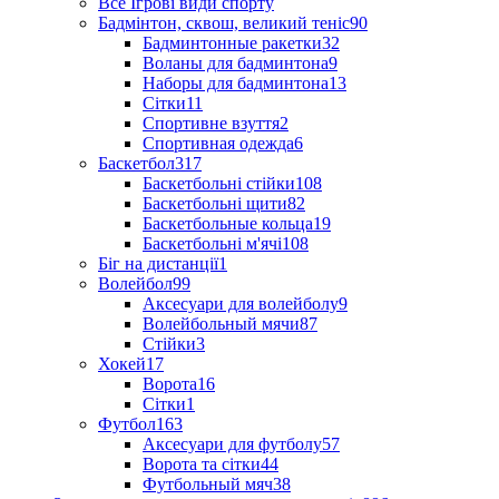
Все Ігрові види спорту
Бадмінтон, сквош, великий теніс
90
Бадминтонные ракетки
32
Воланы для бадминтона
9
Наборы для бадминтона
13
Сітки
11
Спортивне взуття
2
Спортивная одежда
6
Баскетбол
317
Баскетбольні стійки
108
Баскетбольні щити
82
Баскетбольные кольца
19
Баскетбольні м'ячі
108
Біг на дистанції
1
Волейбол
99
Аксесуари для волейболу
9
Волейбольный мячи
87
Стійки
3
Хокей
17
Ворота
16
Сітки
1
Футбол
163
Аксесуари для футболу
57
Ворота та сітки
44
Футбольный мяч
38