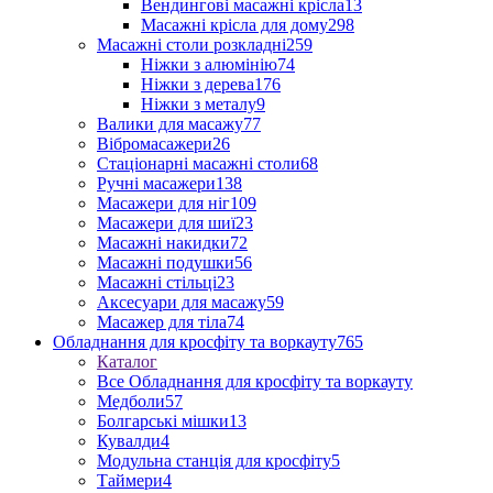
Вендингові масажні крісла
13
Масажні крісла для дому
298
Масажні столи розкладні
259
Ніжки з алюмінію
74
Ніжки з дерева
176
Ніжки з металу
9
Валики для масажу
77
Вібромасажери
26
Стаціонарні масажні столи
68
Ручні масажери
138
Масажери для ніг
109
Масажери для шиї
23
Масажні накидки
72
Масажні подушки
56
Масажні стільці
23
Аксесуари для масажу
59
Масажер для тіла
74
Обладнання для кросфіту та воркауту
765
Каталог
Все Обладнання для кросфіту та воркауту
Медболи
57
Болгарські мішки
13
Кувалди
4
Модульна станція для кросфіту
5
Таймери
4