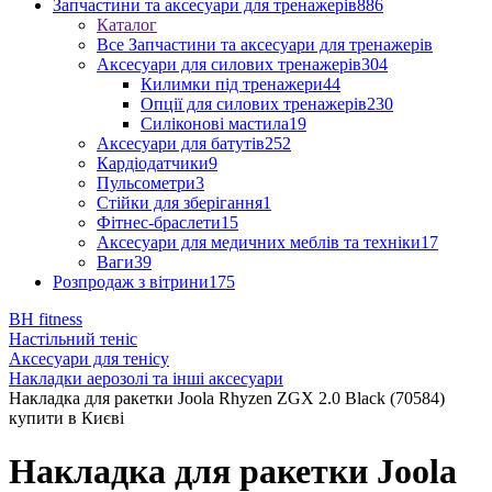
Запчастини та аксесуари для тренажерів
886
Каталог
Все Запчастини та аксесуари для тренажерів
Аксесуари для силових тренажерів
304
Килимки під тренажери
44
Опції для силових тренажерів
230
Силіконові мастила
19
Аксесуари для батутів
252
Кардіодатчики
9
Пульсометри
3
Стійки для зберігання
1
Фітнес-браслети
15
Аксесуари для медичних меблів та техніки
17
Ваги
39
Розпродаж з вітрини
175
BH fitness
Настільний теніс
Аксесуари для тенісу
Накладки аерозолі та інші аксесуари
Накладка для ракетки Joola Rhyzen ZGX 2.0 Black (70584)
купити в Києві
Накладка для ракетки Joola