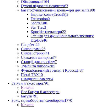
Обважнювачі
164
Гумові підлогові покриття
63
Багатофункціональні тренажери для залів
288
Impulse Zone (Crossfit)
2
Freemotion
0
SportsArt
0
Star Trac
3
Кросфіт тренажери
22
Станції для функціонального тренінгу
Explode
46
Сендбегі
22
Силові рами
26
Силові стрічки
41
Скакалки швидкісні
7
Станції для кросфіту
7
Тумби та пліобокси
5
Функціональний тренінг і Кроссфіт
37
Петлі TRX
10
Швидкісні бар'єри
4
Батути й аксесуари
791
Каталог
Все Батути й аксесуари
Батути
791
Бокс, єдиноборства, самоборона
1770
Каталог