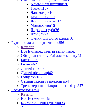
Алюмінієві штативи
26
Біноклі
157
Далекоміри
10
Кейси захисні
7
Ліхтарі тактичні
12
Монокуляри
16
Підзорні труби
36
Приціли
74
Сумки для фототехніки
16
Будинок, дача та відпочинок
856
Каталог
Все Будинок, дача та відпочинок
Обладнання та меблі для кемпінгу
43
Басейни
90
Гамаки
62
Дитячі гірки
46
Дитячі пісочниці
42
Гойдалки
162
Стільці садові та шезлонги
54
Тренажери для відкритого повітря
357
Косметологія
254
Каталог
Все Косметологія
Косметологічні кушетки
33