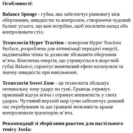
Особливості
:
Balance Sponge
- губка, яка забезпечує рівновагу між
обертанням, швидкістю та контролем, створюючи чудовий
баланс усього, що вам потрібно, щоб посилити напад або
контролювати стіл.
Технологія Hyper Traction -
поверхня Hyper Traction
Surface, розроблена для оптимізації передачі енергії,
надзвичайно чіпка та дозволяє збільшити обертання
м’яча. Кінетична енергія, що утримується в жорсткій
губці Balance, гарантує винятковий ефект катапульти та
значну швидкість при вивільненні.
Технологія Sweet Zone
- ця технологія збільшує
оптимальну зону удару по гумі. Гравець отримує
приємний відгук м'яча і отримує впевненість у своїх
ударах. Чутливий верхній шар гуми забезпечує довший
час перебування та дає гравцеві можливість краще
контролювати траєкторію м’яча.
Рекомендації зі зберігання ракеток для настільного
тенісу Joola: