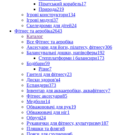
Піратський корабель
17
Природа
219
Ігрові конструктори
134
Ігрові модулі
37
Скеледроми для дітей
24
Фітнес та аеробіка
2643
Каталог
Все Фітнес та аеробіка
Аксесуари для йоги, пілатесу, фітнесу
306
Балансувальні дошки, напівсферы
192
Степплатформи і балансири
173
Бодібари
59
Різне
7
Гантелі для фітнесу
23
Диски здоров'я
4
Еспандери
373
Інвентар для аквааеробіки, аквафітнесу
7
Фітнес аксесуари
85
Медболи
14
Обважнювачі для рук
19
Обважювачі для ніг
1
Обручі
24
Рукавички для фітнесу, культуризму
187
Пляшки та фляги
8
Пояси для схуднення
6