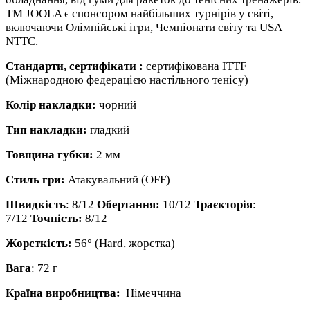
ТМ JOOLA є спонсором найбільших турнірів у світі,
включаючи Олімпійські ігри, Чемпіонати світу та USA
NTTC.
Стандарти, сертифікати :
сертифікована ITTF
(Міжнародною федерацією настільного тенісу)
Колір накладки:
чорний
Тип накладки:
гладкий
Товщина губки:
2 мм
Стиль гри:
Атакувальний (OFF)
Швидкість
: 8/12
Обертання:
10/12
Траєкторія
:
7/12
Точність:
8/12
Жорсткість:
56° (Hard, жорстка)
Вага
: 72 г
Країна виробництва:
Німеччина