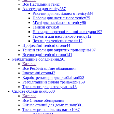
Все Настільний теніс
Аксесуари для тенісу
867
Ракетки для настільного тенісу
334
Набори для настільного тенісу
75
М'ячі для настільного тенісу
96
Тенісні сітки
58
Накладки аерозолі та інші аксесуари
192
Гармати для настільного тенісу
12
Чохли для тенісних столів
12
Професійні тенісні столи
44
Тенісні столи для закритих приміщень
197
Всепогодні тенісні столи
141
Реабілітаційне обладнання
291
Каталог
Все Реабілітаційне обладнання
Інверсійні столи
42
Кардіотренажери для реабілітації
52
Реабілітаційні силові тренажери
159
Тренажери для розтягування
13
Силове обладнання
3630
Каталог
Все Силове обладнання
Фітнес станції для дому та залу
301
Тренажери на вільних вагах
1087