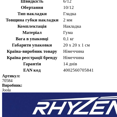
Швидкість
6/12
Обертання
10/12
Тип накладки
Гладка
Товщина губки накладки
2 мм
Комплектація
Накладка
Матеріал
Гума
Вага в упаковці
0,1 кг
Габарити упаковки
20 х 20 х 1 см
Країна-виробник товару
Німеччина
Країна реєстрації бренду
Німеччина
Гарантія
14 днів
EAN код
4002560705841
Артикул:
70584
Виробник:
Joola