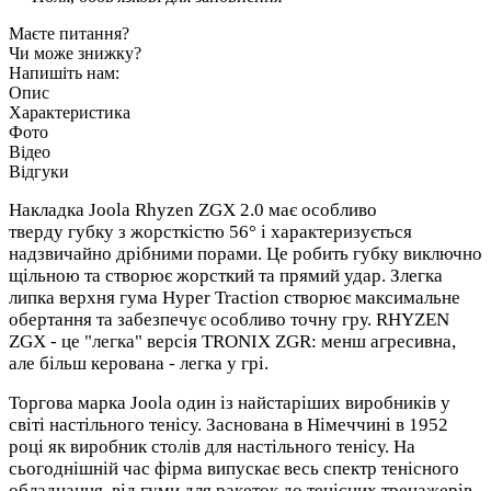
Маєте питання?
Чи може знижку?
Напишіть нам:
Опис
Характеристика
Фото
Відео
Відгуки
Накладка Joola Rhyzen ZGX 2.0 має особливо
тверду губку з жорсткістю 56° і характеризується
надзвичайно дрібними порами. Це робить губку виключно
щільною та створює жорсткий та прямий удар. Злегка
липка верхня гума Hyper Traction створює максимальне
обертання та забезпечує особливо точну гру. RHYZEN
ZGX - це "легка" версія TRONIX ZGR: менш агресивна,
але більш керована - легка у грі.
Торгова марка Joola один із найстаріших виробників у
світі настільного тенісу. Заснована в Німеччині в 1952
році як виробник столів для настільного тенісу. На
сьогоднішній час фірма випускає весь спектр тенісного
обладнання, від гуми для ракеток до тенісних тренажерів.