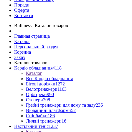
Поради
Оферта
Контакти
Bhfitness | Каталог товаров
Главная страница
Каталог
Персональный раздел
Корзина
Заказ
Каталог товаров
Кардіо обладнання
4118
Каталог
Все Кардіо обладнання
Бігові доріжки
1272
Велотренажери
1163
Орбітреки
990
Степери
208
Гребні тренажери для дому та залу
236
Вібраційні платформи
52
Спінбайки
186
Лижні тренажери
16
Настільний теніс
1237
Каталог