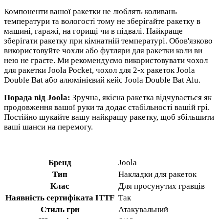
Компоненти вашої ракетки не люблять коливань
температури та вологості тому не зберігайте ракетку в
машині, гаражі, на горищі чи в підвалі. Найкраще
зберігати ракетку при кімнатній температурі. Обов'язково
використовуйте чохли або футляри для ракетки коли ви
нею не граєте. Ми рекомендуємо використовувати чохол
для ракетки Joola Pocket, чохол для 2-х ракеток Joola
Double Bat або алюмінієвий кейс Joola Double Bat Alu.
Порада від Joola:
Зручна, якісна ракетка відчувається як
продовження вашої руки та додає стабільності вашій грі.
Постійно шукайте вашу найкращу ракетку, щоб збільшити
ваші шанси на перемогу.
Бренд
Joola
Тип
Накладки для ракеток
Клас
Для просунутих гравців
Наявність сертифіката ITTF
Так
Стиль гри
Атакувальний