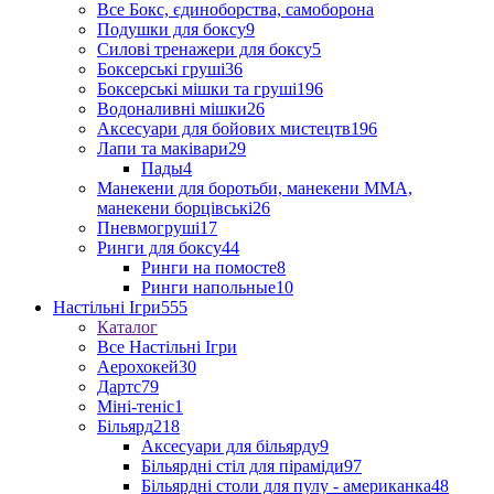
Все Бокс, єдиноборства, самоборона
Подушки для боксу
9
Силові тренажери для боксу
5
Боксерські груші
36
Боксерські мішки та груші
196
Водоналивні мішки
26
Аксесуари для бойових мистецтв
196
Лапи та маківари
29
Пады
4
Манекени для боротьби, манекени ММА,
манекени борцівські
26
Пневмогруші
17
Ринги для боксу
44
Ринги на помосте
8
Ринги напольные
10
Настільні Ігри
555
Каталог
Все Настільні Ігри
Аерохокей
30
Дартс
79
Міні-теніс
1
Більярд
218
Аксесуари для більярду
9
Більярдні стіл для піраміди
97
Більярдні столи для пулу - американка
48