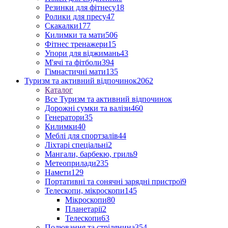
Резинки для фітнесу
18
Ролики для пресу
47
Скакалки
177
Килимки та мати
506
Фітнес тренажери
15
Упори для віджимань
43
М'ячі та фітболи
394
Гімнастичні мати
135
Туризм та активний відпочинок
2062
Каталог
Все Туризм та активний відпочинок
Дорожні сумки та валізи
460
Генератори
35
Килимки
40
Меблі для спортзалів
44
Ліхтарі спеціальні
2
Мангали, барбекю, гриль
9
Метеоприлади
235
Намети
129
Портативні та сонячні зарядні пристрої
9
Телескопи, мікроскопи
145
Мікроскопи
80
Планетарії
2
Телескопи
63
Полювання та стрілянина
354