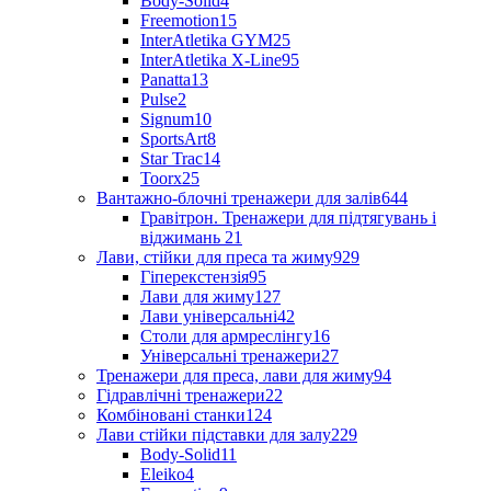
Body-Solid
4
Freemotion
15
InterAtletika GYM
25
InterAtletika X-Line
95
Panatta
13
Pulse
2
Signum
10
SportsArt
8
Star Trac
14
Toorx
25
Вантажно-блочні тренажери для залів
644
Гравітрон. Тренажери для підтягувань і
віджимань
21
Лави, стійки для преса та жиму
929
Гіперекстензія
95
Лави для жиму
127
Лави універсальні
42
Столи для армреслінгу
16
Універсальні тренажери
27
Тренажери для преса, лави для жиму
94
Гідравлічні тренажери
22
Комбіновані станки
124
Лави стійки підставки для залу
229
Body-Solid
11
Eleiko
4