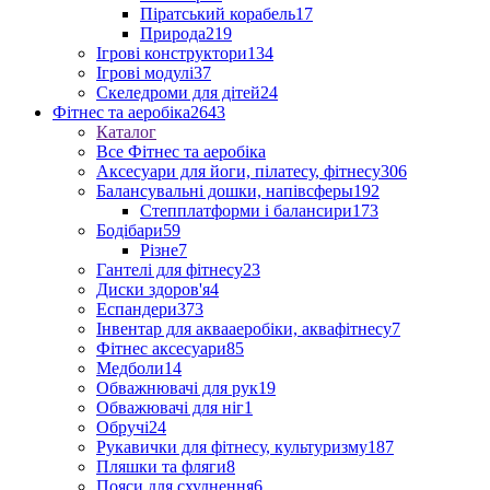
Піратський корабель
17
Природа
219
Ігрові конструктори
134
Ігрові модулі
37
Скеледроми для дітей
24
Фітнес та аеробіка
2643
Каталог
Все Фітнес та аеробіка
Аксесуари для йоги, пілатесу, фітнесу
306
Балансувальні дошки, напівсферы
192
Степплатформи і балансири
173
Бодібари
59
Різне
7
Гантелі для фітнесу
23
Диски здоров'я
4
Еспандери
373
Інвентар для аквааеробіки, аквафітнесу
7
Фітнес аксесуари
85
Медболи
14
Обважнювачі для рук
19
Обважювачі для ніг
1
Обручі
24
Рукавички для фітнесу, культуризму
187
Пляшки та фляги
8
Пояси для схуднення
6