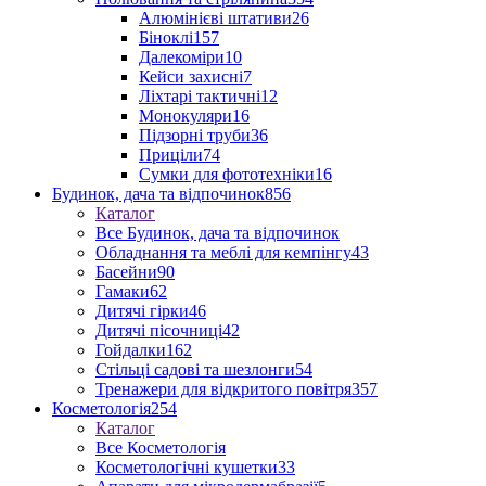
Алюмінієві штативи
26
Біноклі
157
Далекоміри
10
Кейси захисні
7
Ліхтарі тактичні
12
Монокуляри
16
Підзорні труби
36
Приціли
74
Сумки для фототехніки
16
Будинок, дача та відпочинок
856
Каталог
Все Будинок, дача та відпочинок
Обладнання та меблі для кемпінгу
43
Басейни
90
Гамаки
62
Дитячі гірки
46
Дитячі пісочниці
42
Гойдалки
162
Стільці садові та шезлонги
54
Тренажери для відкритого повітря
357
Косметологія
254
Каталог
Все Косметологія
Косметологічні кушетки
33