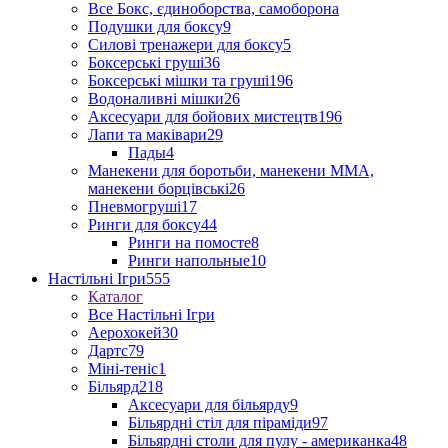
Все Бокс, єдиноборства, самоборона
Подушки для боксу
9
Силові тренажери для боксу
5
Боксерські груші
36
Боксерські мішки та груші
196
Водоналивні мішки
26
Аксесуари для бойових мистецтв
196
Лапи та маківари
29
Пады
4
Манекени для боротьби, манекени ММА,
манекени борцівські
26
Пневмогруші
17
Ринги для боксу
44
Ринги на помосте
8
Ринги напольные
10
Настільні Ігри
555
Каталог
Все Настільні Ігри
Аерохокей
30
Дартс
79
Міні-теніс
1
Більярд
218
Аксесуари для більярду
9
Більярдні стіл для піраміди
97
Більярдні столи для пулу - американка
48