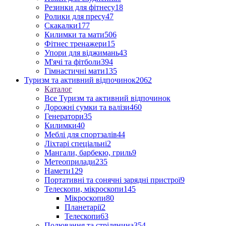
Резинки для фітнесу
18
Ролики для пресу
47
Скакалки
177
Килимки та мати
506
Фітнес тренажери
15
Упори для віджимань
43
М'ячі та фітболи
394
Гімнастичні мати
135
Туризм та активний відпочинок
2062
Каталог
Все Туризм та активний відпочинок
Дорожні сумки та валізи
460
Генератори
35
Килимки
40
Меблі для спортзалів
44
Ліхтарі спеціальні
2
Мангали, барбекю, гриль
9
Метеоприлади
235
Намети
129
Портативні та сонячні зарядні пристрої
9
Телескопи, мікроскопи
145
Мікроскопи
80
Планетарії
2
Телескопи
63
Полювання та стрілянина
354