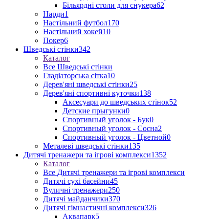
Більярдні столи для снукера
62
Нарди
1
Настільний футбол
170
Настільний хокей
10
Покер
6
Шведські стінки
342
Каталог
Все Шведські стінки
Гладіаторська сітка
10
Дерев'яні шведські стінки
25
Дерев'яні спортивні куточки
138
Аксесуари до шведських стінок
52
Детские прыгунки
0
Спортивный уголок - Бук
0
Спортивный уголок - Сосна
2
Спортивный уголок - Цветной
0
Металеві шведські стінки
135
Дитячі тренажери та ігрові комплекси
1352
Каталог
Все Дитячі тренажери та ігрові комплекси
Дитячі сухі басейни
45
Вуличні тренажери
250
Дитячі майданчики
370
Дитячі гімнастичні комплекси
326
Аквапарк
5