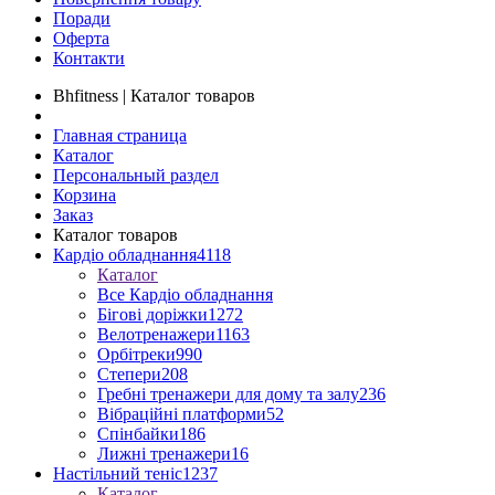
Поради
Оферта
Контакти
Bhfitness | Каталог товаров
Главная страница
Каталог
Персональный раздел
Корзина
Заказ
Каталог товаров
Кардіо обладнання
4118
Каталог
Все Кардіо обладнання
Бігові доріжки
1272
Велотренажери
1163
Орбітреки
990
Степери
208
Гребні тренажери для дому та залу
236
Вібраційні платформи
52
Спінбайки
186
Лижні тренажери
16
Настільний теніс
1237
Каталог