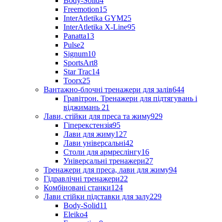
Body-Solid
4
Freemotion
15
InterAtletika GYM
25
InterAtletika X-Line
95
Panatta
13
Pulse
2
Signum
10
SportsArt
8
Star Trac
14
Toorx
25
Вантажно-блочні тренажери для залів
644
Гравітрон. Тренажери для підтягувань і
віджимань
21
Лави, стійки для преса та жиму
929
Гіперекстензія
95
Лави для жиму
127
Лави універсальні
42
Столи для армреслінгу
16
Універсальні тренажери
27
Тренажери для преса, лави для жиму
94
Гідравлічні тренажери
22
Комбіновані станки
124
Лави стійки підставки для залу
229
Body-Solid
11
Eleiko
4