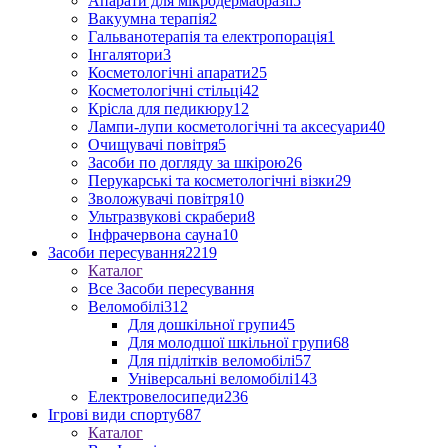
Апарати для мікродермабразії
5
Вакуумна терапія
2
Гальванотерапія та електропорація
1
Інгалятори
3
Косметологічні апарати
25
Косметологічні стільці
42
Крісла для педикюру
12
Лампи-лупи косметологічні та аксесуари
40
Очищувачі повітря
5
Засоби по догляду за шкірою
26
Перукарські та косметологічні візки
29
Зволожувачі повітря
10
Ультразвукові скрабери
8
Інфрачервона сауна
10
Засоби пересування
2219
Каталог
Все Засоби пересування
Веломобілі
312
Для дошкільної групи
45
Для молодшої шкільної групи
68
Для підлітків веломобілі
57
Універсальні веломобілі
143
Електровелосипеди
236
Ігрові види спорту
687
Каталог