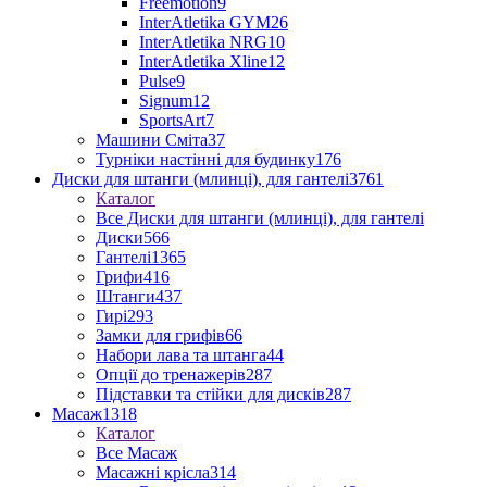
Freemotion
9
InterAtletika GYM
26
InterAtletika NRG
10
InterAtletika Xline
12
Pulse
9
Signum
12
SportsArt
7
Машини Сміта
37
Турніки настінні для будинку
176
Диски для штанги (млинці), для гантелі
3761
Каталог
Все Диски для штанги (млинці), для гантелі
Диски
566
Гантелі
1365
Грифи
416
Штанги
437
Гирі
293
Замки для грифів
66
Набори лава та штанга
44
Опції до тренажерів
287
Підставки та стійки для дисків
287
Масаж
1318
Каталог
Все Масаж
Масажні крісла
314