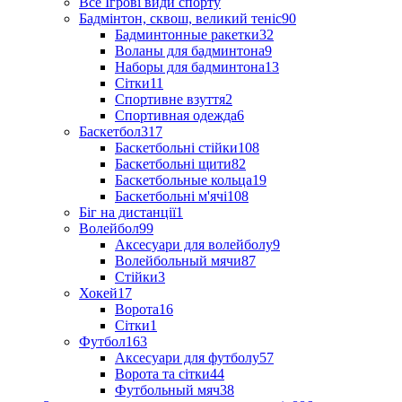
Все Ігрові види спорту
Бадмінтон, сквош, великий теніс
90
Бадминтонные ракетки
32
Воланы для бадминтона
9
Наборы для бадминтона
13
Сітки
11
Спортивне взуття
2
Спортивная одежда
6
Баскетбол
317
Баскетбольні стійки
108
Баскетбольні щити
82
Баскетбольные кольца
19
Баскетбольні м'ячі
108
Біг на дистанції
1
Волейбол
99
Аксесуари для волейболу
9
Волейбольный мячи
87
Стійки
3
Хокей
17
Ворота
16
Сітки
1
Футбол
163
Аксесуари для футболу
57
Ворота та сітки
44
Футбольный мяч
38