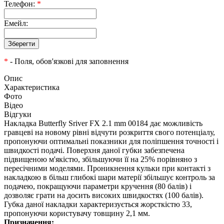
Телефон:
*
Емейл:
*
- Поля, обов'язкові для заповнення
Опис
Характеристика
Фото
Відео
Відгуки
Накладка Butterfly Sriver FX 2.1 mm 00184 дає можливість
гравцеві на новому рівні відчути розкриття свого потенціалу,
пропонуючи оптимальні показники для поліпшення точності і
швидкості подачі. Поверхня даної губки забезпечена
підвищеною м'якістю, збільшуючи її на 25% порівняно з
пересічними моделями. Проникнення кульки при контакті з
накладкою в більш глибокі шари матерії збільшує контроль за
подачею, покращуючи параметри кручення (80 балів) і
дозволяє грати на досить високих швидкостях (100 балів).
Губка даної накладки характеризується жорсткістю 33,
пропонуючи користувачу товщину 2,1 мм.
Призначення: