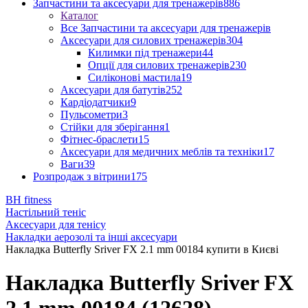
Запчастини та аксесуари для тренажерів
886
Каталог
Все Запчастини та аксесуари для тренажерів
Аксесуари для силових тренажерів
304
Килимки під тренажери
44
Опції для силових тренажерів
230
Силіконові мастила
19
Аксесуари для батутів
252
Кардіодатчики
9
Пульсометри
3
Стійки для зберігання
1
Фітнес-браслети
15
Аксесуари для медичних меблів та техніки
17
Ваги
39
Розпродаж з вітрини
175
BH fitness
Настільний теніс
Аксесуари для тенісу
Накладки аерозолі та інші аксесуари
Накладка Butterfly Sriver FX 2.1 mm 00184 купити в Києві
Накладка Butterfly Sriver FX