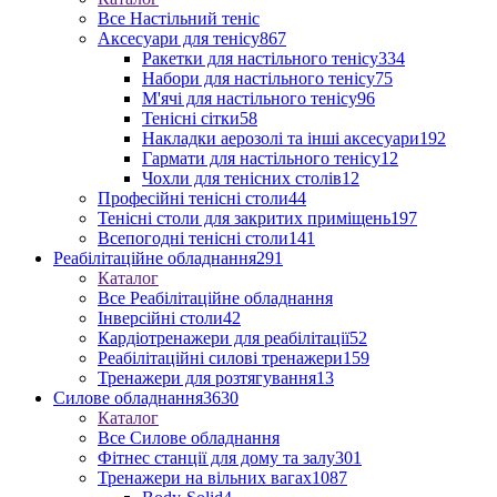
Все Настільний теніс
Аксесуари для тенісу
867
Ракетки для настільного тенісу
334
Набори для настільного тенісу
75
М'ячі для настільного тенісу
96
Тенісні сітки
58
Накладки аерозолі та інші аксесуари
192
Гармати для настільного тенісу
12
Чохли для тенісних столів
12
Професійні тенісні столи
44
Тенісні столи для закритих приміщень
197
Всепогодні тенісні столи
141
Реабілітаційне обладнання
291
Каталог
Все Реабілітаційне обладнання
Інверсійні столи
42
Кардіотренажери для реабілітації
52
Реабілітаційні силові тренажери
159
Тренажери для розтягування
13
Силове обладнання
3630
Каталог
Все Силове обладнання
Фітнес станції для дому та залу
301
Тренажери на вільних вагах
1087