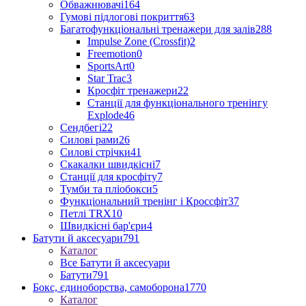
Обважнювачі
164
Гумові підлогові покриття
63
Багатофункціональні тренажери для залів
288
Impulse Zone (Crossfit)
2
Freemotion
0
SportsArt
0
Star Trac
3
Кросфіт тренажери
22
Станції для функціонального тренінгу
Explode
46
Сендбегі
22
Силові рами
26
Силові стрічки
41
Скакалки швидкісні
7
Станції для кросфіту
7
Тумби та пліобокси
5
Функціональний тренінг і Кроссфіт
37
Петлі TRX
10
Швидкісні бар'єри
4
Батути й аксесуари
791
Каталог
Все Батути й аксесуари
Батути
791
Бокс, єдиноборства, самоборона
1770
Каталог