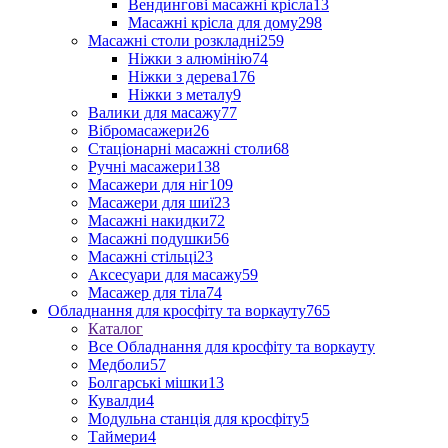
Вендингові масажні крісла
13
Масажні крісла для дому
298
Масажні столи розкладні
259
Ніжки з алюмінію
74
Ніжки з дерева
176
Ніжки з металу
9
Валики для масажу
77
Вібромасажери
26
Стаціонарні масажні столи
68
Ручні масажери
138
Масажери для ніг
109
Масажери для шиї
23
Масажні накидки
72
Масажні подушки
56
Масажні стільці
23
Аксесуари для масажу
59
Масажер для тіла
74
Обладнання для кросфіту та воркауту
765
Каталог
Все Обладнання для кросфіту та воркауту
Медболи
57
Болгарські мішки
13
Кувалди
4
Модульна станція для кросфіту
5
Таймери
4