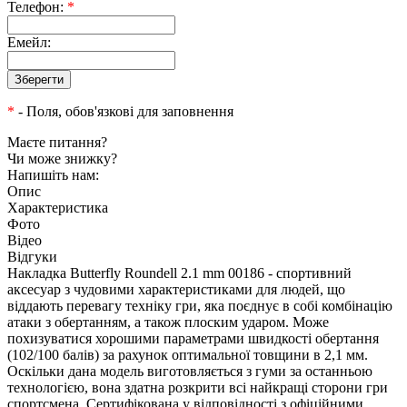
Телефон:
*
Емейл:
*
- Поля, обов'язкові для заповнення
Маєте питання?
Чи може знижку?
Напишіть нам:
Опис
Характеристика
Фото
Відео
Відгуки
Накладка Butterfly Roundell 2.1 mm 00186 - спортивний
аксесуар з чудовими характеристиками для людей, що
віддають перевагу техніку гри, яка поєднує в собі комбінацію
атаки з обертанням, а також плоским ударом. Може
похизуватися хорошими параметрами швидкості обертання
(102/100 балів) за рахунок оптимальної товщини в 2,1 мм.
Оскільки дана модель виготовляється з гуми за останньою
технологією, вона здатна розкрити всі найкращі сторони гри
спортсмена. Сертифікована у відповідності з офіційними