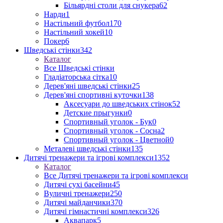
Більярдні столи для снукера
62
Нарди
1
Настільний футбол
170
Настільний хокей
10
Покер
6
Шведські стінки
342
Каталог
Все Шведські стінки
Гладіаторська сітка
10
Дерев'яні шведські стінки
25
Дерев'яні спортивні куточки
138
Аксесуари до шведських стінок
52
Детские прыгунки
0
Спортивный уголок - Бук
0
Спортивный уголок - Сосна
2
Спортивный уголок - Цветной
0
Металеві шведські стінки
135
Дитячі тренажери та ігрові комплекси
1352
Каталог
Все Дитячі тренажери та ігрові комплекси
Дитячі сухі басейни
45
Вуличні тренажери
250
Дитячі майданчики
370
Дитячі гімнастичні комплекси
326
Аквапарк
5