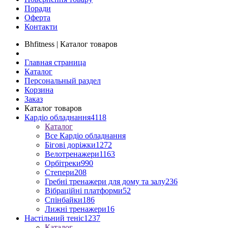
Поради
Оферта
Контакти
Bhfitness | Каталог товаров
Главная страница
Каталог
Персональный раздел
Корзина
Заказ
Каталог товаров
Кардіо обладнання
4118
Каталог
Все Кардіо обладнання
Бігові доріжки
1272
Велотренажери
1163
Орбітреки
990
Степери
208
Гребні тренажери для дому та залу
236
Вібраційні платформи
52
Спінбайки
186
Лижні тренажери
16
Настільний теніс
1237
Каталог