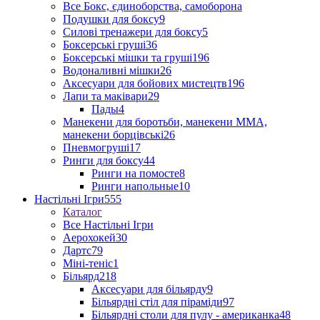
Все Бокс, єдиноборства, самоборона
Подушки для боксу
9
Силові тренажери для боксу
5
Боксерські груші
36
Боксерські мішки та груші
196
Водоналивні мішки
26
Аксесуари для бойових мистецтв
196
Лапи та маківари
29
Пады
4
Манекени для боротьби, манекени ММА,
манекени борцівські
26
Пневмогруші
17
Ринги для боксу
44
Ринги на помосте
8
Ринги напольные
10
Настільні Ігри
555
Каталог
Все Настільні Ігри
Аерохокей
30
Дартс
79
Міні-теніс
1
Більярд
218
Аксесуари для більярду
9
Більярдні стіл для піраміди
97
Більярдні столи для пулу - американка
48