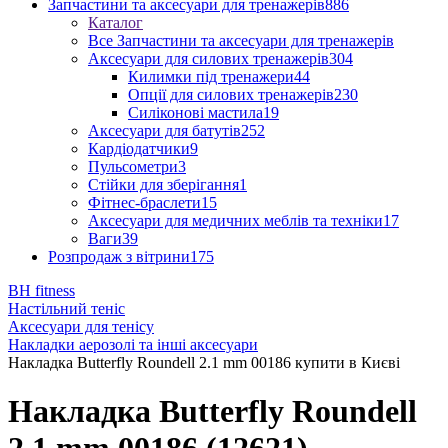
Запчастини та аксесуари для тренажерів
886
Каталог
Все Запчастини та аксесуари для тренажерів
Аксесуари для силових тренажерів
304
Килимки під тренажери
44
Опції для силових тренажерів
230
Силіконові мастила
19
Аксесуари для батутів
252
Кардіодатчики
9
Пульсометри
3
Стійки для зберігання
1
Фітнес-браслети
15
Аксесуари для медичних меблів та техніки
17
Ваги
39
Розпродаж з вітрини
175
BH fitness
Настільний теніс
Аксесуари для тенісу
Накладки аерозолі та інші аксесуари
Накладка Butterfly Roundell 2.1 mm 00186 купити в Києві
Накладка Butterfly Roundell