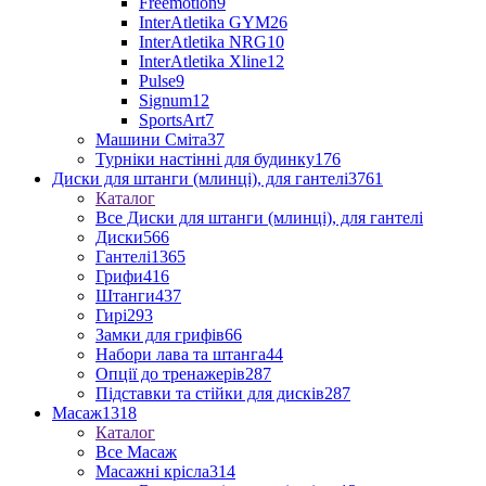
Freemotion
9
InterAtletika GYM
26
InterAtletika NRG
10
InterAtletika Xline
12
Pulse
9
Signum
12
SportsArt
7
Машини Сміта
37
Турніки настінні для будинку
176
Диски для штанги (млинці), для гантелі
3761
Каталог
Все Диски для штанги (млинці), для гантелі
Диски
566
Гантелі
1365
Грифи
416
Штанги
437
Гирі
293
Замки для грифів
66
Набори лава та штанга
44
Опції до тренажерів
287
Підставки та стійки для дисків
287
Масаж
1318
Каталог
Все Масаж
Масажні крісла
314