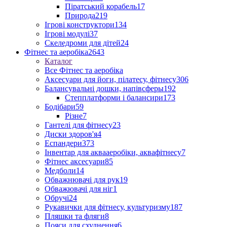
Піратський корабель
17
Природа
219
Ігрові конструктори
134
Ігрові модулі
37
Скеледроми для дітей
24
Фітнес та аеробіка
2643
Каталог
Все Фітнес та аеробіка
Аксесуари для йоги, пілатесу, фітнесу
306
Балансувальні дошки, напівсферы
192
Степплатформи і балансири
173
Бодібари
59
Різне
7
Гантелі для фітнесу
23
Диски здоров'я
4
Еспандери
373
Інвентар для аквааеробіки, аквафітнесу
7
Фітнес аксесуари
85
Медболи
14
Обважнювачі для рук
19
Обважювачі для ніг
1
Обручі
24
Рукавички для фітнесу, культуризму
187
Пляшки та фляги
8
Пояси для схуднення
6