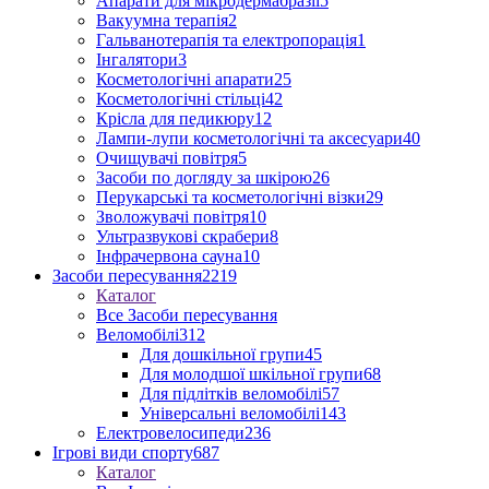
Апарати для мікродермабразії
5
Вакуумна терапія
2
Гальванотерапія та електропорація
1
Інгалятори
3
Косметологічні апарати
25
Косметологічні стільці
42
Крісла для педикюру
12
Лампи-лупи косметологічні та аксесуари
40
Очищувачі повітря
5
Засоби по догляду за шкірою
26
Перукарські та косметологічні візки
29
Зволожувачі повітря
10
Ультразвукові скрабери
8
Інфрачервона сауна
10
Засоби пересування
2219
Каталог
Все Засоби пересування
Веломобілі
312
Для дошкільної групи
45
Для молодшої шкільної групи
68
Для підлітків веломобілі
57
Універсальні веломобілі
143
Електровелосипеди
236
Ігрові види спорту
687
Каталог