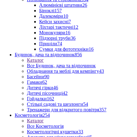
Алюмінієві штативи
26
Біноклі
157
Далекоміри
10
Кейси захисні
7
Ліхтарі тактичні
12
Монокуляри
16
Підзорні труби
36
Приціли
74
Сумки для фототехніки
16
Будинок, дача та відпочинок
856
Каталог
Все Будинок, дача та відпочинок
Обладнання та меблі для кемпінгу
43
Басейни
90
Гамаки
62
Дитячі гірки
46
Дитячі пісочниці
42
Гойдалки
162
Стільці садові та шезлонги
54
Тренажери для відкритого повітря
357
Косметологія
254
Каталог
Все Косметологія
Косметологічні кушетки
33