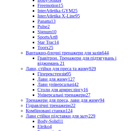
Body-Solid
4
Freemotion
15
InterAtletika GYM
25
InterAtletika X-Line
95
Panatta
13
Pulse
2
Signum
10
SportsArt
8
Star Trac
14
Toorx
25
Вантажно-блочні тренажери для залів
644
Гравітрон. Тренажери для підтягувань і
віджимань
21
Лави, стійки для преса та жиму
929
Гіперекстензія
95
Лави для жиму
127
Лави універсальні
42
Столи для армреслінгу
16
Універсальні тренажери
27
Тренажери для преса, лави для жиму
94
Гідравлічні тренажери
22
Комбіновані станки
124
Лави стійки підставки для залу
229
Body-Solid
11
Eleiko
4