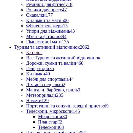
Резинки для фітнесу
18
Ролики для пресу
47
Скакалки
177
Килимки та мати
506
Фітнес тренажери
15
Упори для віджимань
43
М'ячі та фітболи
394
Гімнастичні мати
135
Туризм та активний відпочинок
2062
Каталог
Все Туризм та активний відпочинок
Дорожні сумки та валізи
460
Генератори
35
Килимки
40
Меблі для спортзалів
44
Ліхтарі спеціальні
2
Мангали, барбекю, гриль
9
Метеоприлади
235
Намети
129
Портативні та сонячні зарядні пристрої
9
Телескопи, мікроскопи
145
Мікроскопи
80
Планетарії
2
Телескопи
63
Полювання та стрілянина
354