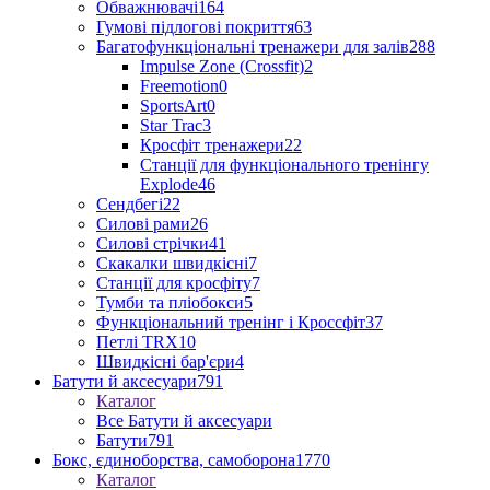
Обважнювачі
164
Гумові підлогові покриття
63
Багатофункціональні тренажери для залів
288
Impulse Zone (Crossfit)
2
Freemotion
0
SportsArt
0
Star Trac
3
Кросфіт тренажери
22
Станції для функціонального тренінгу
Explode
46
Сендбегі
22
Силові рами
26
Силові стрічки
41
Скакалки швидкісні
7
Станції для кросфіту
7
Тумби та пліобокси
5
Функціональний тренінг і Кроссфіт
37
Петлі TRX
10
Швидкісні бар'єри
4
Батути й аксесуари
791
Каталог
Все Батути й аксесуари
Батути
791
Бокс, єдиноборства, самоборона
1770
Каталог