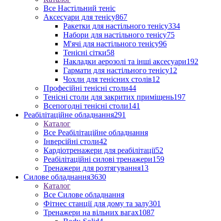
Все Настільний теніс
Аксесуари для тенісу
867
Ракетки для настільного тенісу
334
Набори для настільного тенісу
75
М'ячі для настільного тенісу
96
Тенісні сітки
58
Накладки аерозолі та інші аксесуари
192
Гармати для настільного тенісу
12
Чохли для тенісних столів
12
Професійні тенісні столи
44
Тенісні столи для закритих приміщень
197
Всепогодні тенісні столи
141
Реабілітаційне обладнання
291
Каталог
Все Реабілітаційне обладнання
Інверсійні столи
42
Кардіотренажери для реабілітації
52
Реабілітаційні силові тренажери
159
Тренажери для розтягування
13
Силове обладнання
3630
Каталог
Все Силове обладнання
Фітнес станції для дому та залу
301
Тренажери на вільних вагах
1087