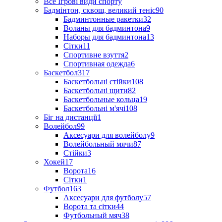
Все Ігрові види спорту
Бадмінтон, сквош, великий теніс
90
Бадминтонные ракетки
32
Воланы для бадминтона
9
Наборы для бадминтона
13
Сітки
11
Спортивне взуття
2
Спортивная одежда
6
Баскетбол
317
Баскетбольні стійки
108
Баскетбольні щити
82
Баскетбольные кольца
19
Баскетбольні м'ячі
108
Біг на дистанції
1
Волейбол
99
Аксесуари для волейболу
9
Волейбольный мячи
87
Стійки
3
Хокей
17
Ворота
16
Сітки
1
Футбол
163
Аксесуари для футболу
57
Ворота та сітки
44
Футбольный мяч
38