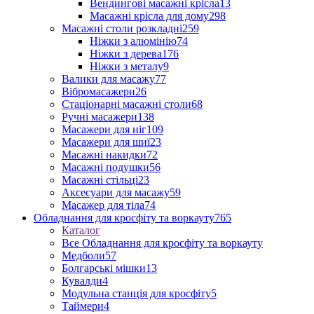
Вендингові масажні крісла
13
Масажні крісла для дому
298
Масажні столи розкладні
259
Ніжки з алюмінію
74
Ніжки з дерева
176
Ніжки з металу
9
Валики для масажу
77
Вібромасажери
26
Стаціонарні масажні столи
68
Ручні масажери
138
Масажери для ніг
109
Масажери для шиї
23
Масажні накидки
72
Масажні подушки
56
Масажні стільці
23
Аксесуари для масажу
59
Масажер для тіла
74
Обладнання для кросфіту та воркауту
765
Каталог
Все Обладнання для кросфіту та воркауту
Медболи
57
Болгарські мішки
13
Кувалди
4
Модульна станція для кросфіту
5
Таймери
4