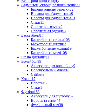
Все Ігрові види спорту
Бадмінтон, сквош, великий теніс
90
Бадминтонные ракетки
32
Воланы для бадминтона
9
Наборы для бадминтона
13
Сітки
11
Спортивне взуття
2
Спортивная одежда
6
Баскетбол
317
Баскетбольні стійки
108
Баскетбольні щити
82
Баскетбольные кольца
19
Баскетбольні м'ячі
108
Біг на дистанції
1
Волейбол
99
Аксесуари для волейболу
9
Волейбольный мячи
87
Стійки
3
Хокей
17
Ворота
16
Сітки
1
Футбол
163
Аксесуари для футболу
57
Ворота та сітки
44
Футбольный мяч
38