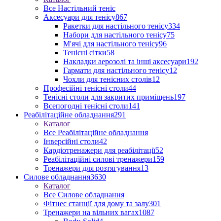
Все Настільний теніс
Аксесуари для тенісу
867
Ракетки для настільного тенісу
334
Набори для настільного тенісу
75
М'ячі для настільного тенісу
96
Тенісні сітки
58
Накладки аерозолі та інші аксесуари
192
Гармати для настільного тенісу
12
Чохли для тенісних столів
12
Професійні тенісні столи
44
Тенісні столи для закритих приміщень
197
Всепогодні тенісні столи
141
Реабілітаційне обладнання
291
Каталог
Все Реабілітаційне обладнання
Інверсійні столи
42
Кардіотренажери для реабілітації
52
Реабілітаційні силові тренажери
159
Тренажери для розтягування
13
Силове обладнання
3630
Каталог
Все Силове обладнання
Фітнес станції для дому та залу
301
Тренажери на вільних вагах
1087