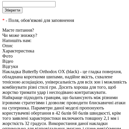
*
- Поля, обов'язкові для заповнення
Маєте питання?
Чи може знижку?
Напишіть нам:
Опис
Характеристика
Фото
Відео
Відгуки
Накладка Butterfly Orthodox OX (black) - це гладка поверхня,
обладнана короткими шипами, надійне якість, схвалене
тенісною асоціацією, універсальність для всіх зон і можливість
комбінувати різні стилі гри. Досить хороша для того, щоб
жорстко тримати удар і несподівано контратакувати.
Найкраще підходить гравцям, що балансують між різними
ігровими стратегіями і дозволяє проводити блискавичні атаки
на суперника. Параметри даної моделі пропонують
користувачеві обертання в 42 балів 60 балів швидкості, крім
того заявлені характеристики включають товщину 2,1 мм і
жорсткість 32 градуси. Використання даної накладки
оптимально для відповідальних змагань і стане невід'ємним