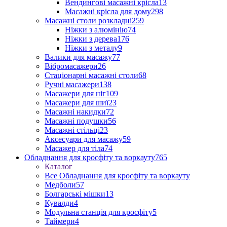
Вендингові масажні крісла
13
Масажні крісла для дому
298
Масажні столи розкладні
259
Ніжки з алюмінію
74
Ніжки з дерева
176
Ніжки з металу
9
Валики для масажу
77
Вібромасажери
26
Стаціонарні масажні столи
68
Ручні масажери
138
Масажери для ніг
109
Масажери для шиї
23
Масажні накидки
72
Масажні подушки
56
Масажні стільці
23
Аксесуари для масажу
59
Масажер для тіла
74
Обладнання для кросфіту та воркауту
765
Каталог
Все Обладнання для кросфіту та воркауту
Медболи
57
Болгарські мішки
13
Кувалди
4
Модульна станція для кросфіту
5
Таймери
4