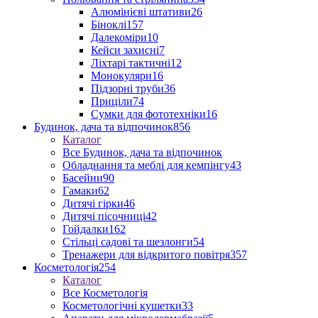
Алюмінієві штативи
26
Біноклі
157
Далекоміри
10
Кейси захисні
7
Ліхтарі тактичні
12
Монокуляри
16
Підзорні труби
36
Приціли
74
Сумки для фототехніки
16
Будинок, дача та відпочинок
856
Каталог
Все Будинок, дача та відпочинок
Обладнання та меблі для кемпінгу
43
Басейни
90
Гамаки
62
Дитячі гірки
46
Дитячі пісочниці
42
Гойдалки
162
Стільці садові та шезлонги
54
Тренажери для відкритого повітря
357
Косметологія
254
Каталог
Все Косметологія
Косметологічні кушетки
33