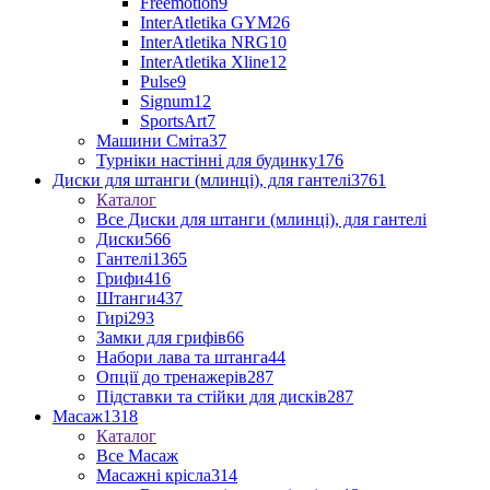
Freemotion
9
InterAtletika GYM
26
InterAtletika NRG
10
InterAtletika Xline
12
Pulse
9
Signum
12
SportsArt
7
Машини Сміта
37
Турніки настінні для будинку
176
Диски для штанги (млинці), для гантелі
3761
Каталог
Все Диски для штанги (млинці), для гантелі
Диски
566
Гантелі
1365
Грифи
416
Штанги
437
Гирі
293
Замки для грифів
66
Набори лава та штанга
44
Опції до тренажерів
287
Підставки та стійки для дисків
287
Масаж
1318
Каталог
Все Масаж
Масажні крісла
314