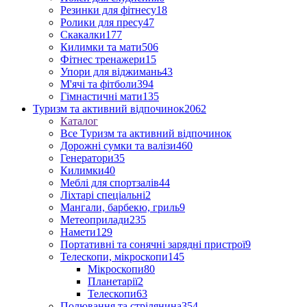
Резинки для фітнесу
18
Ролики для пресу
47
Скакалки
177
Килимки та мати
506
Фітнес тренажери
15
Упори для віджимань
43
М'ячі та фітболи
394
Гімнастичні мати
135
Туризм та активний відпочинок
2062
Каталог
Все Туризм та активний відпочинок
Дорожні сумки та валізи
460
Генератори
35
Килимки
40
Меблі для спортзалів
44
Ліхтарі спеціальні
2
Мангали, барбекю, гриль
9
Метеоприлади
235
Намети
129
Портативні та сонячні зарядні пристрої
9
Телескопи, мікроскопи
145
Мікроскопи
80
Планетарії
2
Телескопи
63
Полювання та стрілянина
354