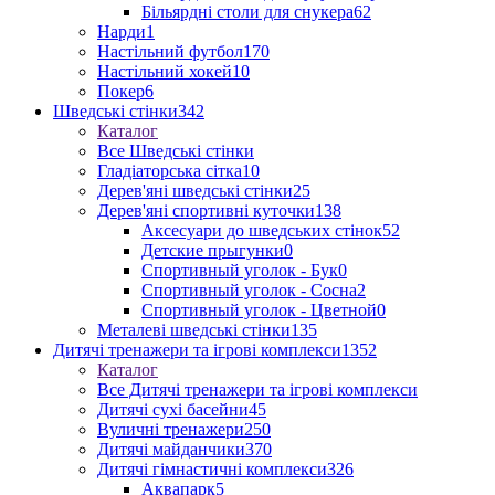
Більярдні столи для снукера
62
Нарди
1
Настільний футбол
170
Настільний хокей
10
Покер
6
Шведські стінки
342
Каталог
Все Шведські стінки
Гладіаторська сітка
10
Дерев'яні шведські стінки
25
Дерев'яні спортивні куточки
138
Аксесуари до шведських стінок
52
Детские прыгунки
0
Спортивный уголок - Бук
0
Спортивный уголок - Сосна
2
Спортивный уголок - Цветной
0
Металеві шведські стінки
135
Дитячі тренажери та ігрові комплекси
1352
Каталог
Все Дитячі тренажери та ігрові комплекси
Дитячі сухі басейни
45
Вуличні тренажери
250
Дитячі майданчики
370
Дитячі гімнастичні комплекси
326
Аквапарк
5