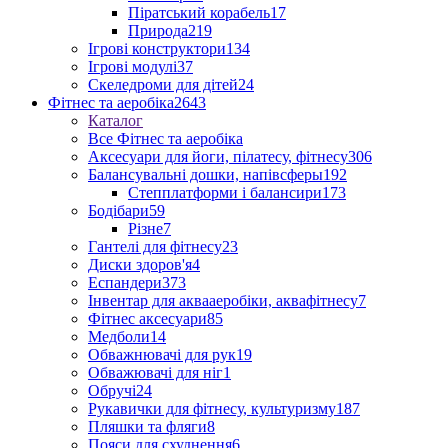
Піратський корабель
17
Природа
219
Ігрові конструктори
134
Ігрові модулі
37
Скеледроми для дітей
24
Фітнес та аеробіка
2643
Каталог
Все Фітнес та аеробіка
Аксесуари для йоги, пілатесу, фітнесу
306
Балансувальні дошки, напівсферы
192
Степплатформи і балансири
173
Бодібари
59
Різне
7
Гантелі для фітнесу
23
Диски здоров'я
4
Еспандери
373
Інвентар для аквааеробіки, аквафітнесу
7
Фітнес аксесуари
85
Медболи
14
Обважнювачі для рук
19
Обважювачі для ніг
1
Обручі
24
Рукавички для фітнесу, культуризму
187
Пляшки та фляги
8
Пояси для схуднення
6