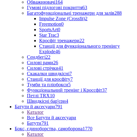
Обважнювачі
164
Гумові підлогові покриття
63
Багатофункціональні тренажери для залів
288
Impulse Zone (Crossfit)
2
Freemotion
0
SportsArt
0
Star Trac
3
Кросфіт тренажери
22
Станції для функціонального тренінгу
Explode
46
Сендбегі
22
Силові рами
26
Силові стрічки
41
Скакалки швидкісні
7
Станції для кросфіту
7
Тумби та пліобокси
5
Функціональний тренінг і Кроссфіт
37
Петлі TRX
10
Швидкісні бар'єри
4
Батути й аксесуари
791
Каталог
Все Батути й аксесуари
Батути
791
Бокс, єдиноборства, самоборона
1770
Каталог