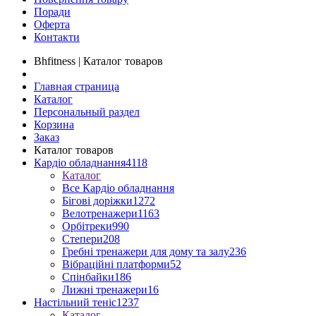
Поради
Оферта
Контакти
Bhfitness | Каталог товаров
Главная страница
Каталог
Персональный раздел
Корзина
Заказ
Каталог товаров
Кардіо обладнання
4118
Каталог
Все Кардіо обладнання
Бігові доріжки
1272
Велотренажери
1163
Орбітреки
990
Степери
208
Гребні тренажери для дому та залу
236
Вібраційні платформи
52
Спінбайки
186
Лижні тренажери
16
Настільний теніс
1237
Каталог