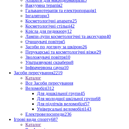
Апарати для мікродермабразії
5
Вакуумна терапія
2
Гальванотерапія та електропорація
1
Інгалятори
3
Косметологічні апарати
25
Косметологічні стільці
42
Крісла для педикюру
12
Лампи-лупи косметологічні та аксесуари
40
Очищувачі повітря
5
Засоби по догляду за шкірою
26
Перукарські та косметологічні візки
29
Зволожувачі повітря
10
Ультразвукові скрабери
8
Інфрачервона сауна
10
Засоби пересування
2219
Каталог
Все Засоби пересування
Веломобілі
312
Для дошкільної групи
45
Для молодшої шкільної групи
68
Для підлітків веломобілі
57
Універсальні веломобілі
143
Електровелосипеди
236
Ігрові види спорту
687
Каталог