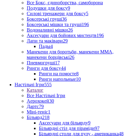
Все Бокс, єдиноборства, самоборона
Подушки для боксу
9
Силові тренажери для боксу
5
Боксерські груші
36
Боксерські мішки та груші
196
Водоналивні мішки
26
Аксесуари для бойових мистецтв
196
Лапи та маківари
29
Пады
4
Манекени для боротьби, манекени ММА,
манекени борцівські
26
Пневмогруші
17
Ринги для боксу
44
Ринги на помосте
8
Ринги напольные
10
Настільні Ігри
555
Каталог
Все Настільні Ігри
Аерохокей
30
Дартс
79
Міні-теніс
1
Більярд
218
Аксесуари для більярду
9
Більярдні стіл для піраміди
97
Більярдні столи для пулу - американка
48