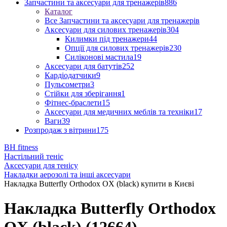
Запчастини та аксесуари для тренажерів
886
Каталог
Все Запчастини та аксесуари для тренажерів
Аксесуари для силових тренажерів
304
Килимки під тренажери
44
Опції для силових тренажерів
230
Силіконові мастила
19
Аксесуари для батутів
252
Кардіодатчики
9
Пульсометри
3
Стійки для зберігання
1
Фітнес-браслети
15
Аксесуари для медичних меблів та техніки
17
Ваги
39
Розпродаж з вітрини
175
BH fitness
Настільний теніс
Аксесуари для тенісу
Накладки аерозолі та інші аксесуари
Накладка Butterfly Orthodox OX (black) купити в Києві
Накладка Butterfly Orthodox