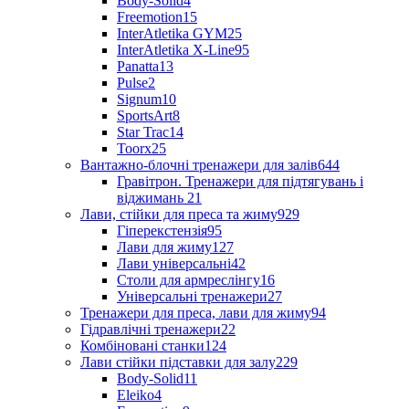
Body-Solid
4
Freemotion
15
InterAtletika GYM
25
InterAtletika X-Line
95
Panatta
13
Pulse
2
Signum
10
SportsArt
8
Star Trac
14
Toorx
25
Вантажно-блочні тренажери для залів
644
Гравітрон. Тренажери для підтягувань і
віджимань
21
Лави, стійки для преса та жиму
929
Гіперекстензія
95
Лави для жиму
127
Лави універсальні
42
Столи для армреслінгу
16
Універсальні тренажери
27
Тренажери для преса, лави для жиму
94
Гідравлічні тренажери
22
Комбіновані станки
124
Лави стійки підставки для залу
229
Body-Solid
11
Eleiko
4