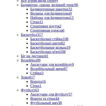
Все Ігрові види спорту
Бадмінтон, сквош, великий теніс
90
Бадминтонные ракетки
32
Воланы для бадминтона
9
Наборы для бадминтона
13
Сітки
11
Спортивне взуття
2
Спортивная одежда
6
Баскетбол
317
Баскетбольні стійки
108
Баскетбольні щити
82
Баскетбольные кольца
19
Баскетбольні м'ячі
108
Біг на дистанції
1
Волейбол
99
Аксесуари для волейболу
9
Волейбольный мячи
87
Стійки
3
Хокей
17
Ворота
16
Сітки
1
Футбол
163
Аксесуари для футболу
57
Ворота та сітки
44
Футбольный мяч
38