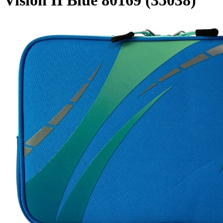
Vision II Blue 80169 (35038)