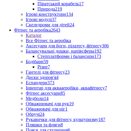
Піратський корабель
17
Природа
219
Ігрові конструктори
134
Ігрові модулі
37
Скеледроми для дітей
24
Фітнес та аеробіка
2643
Каталог
Все Фітнес та аеробіка
Аксесуари для йоги, пілатесу, фітнесу
306
Балансувальні дошки, напівсферы
192
Степплатформи і балансири
173
Бодібари
59
Різне
7
Гантелі для фітнесу
23
Диски здоров'я
4
Еспандери
373
Інвентар для аквааеробіки, аквафітнесу
7
Фітнес аксесуари
85
Медболи
14
Обважнювачі для рук
19
Обважювачі для ніг
1
Обручі
24
Рукавички для фітнесу, культуризму
187
Пляшки та фляги
8
Пояси для схуднення
6