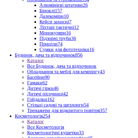
Алюмінієві штативи
26
Біноклі
157
Далекоміри
10
Кейси захисні
7
Ліхтарі тактичні
12
Монокуляри
16
Підзорні труби
36
Приціли
74
Сумки для фототехніки
16
Будинок, дача та відпочинок
856
Каталог
Все Будинок, дача та відпочинок
Обладнання та меблі для кемпінгу
43
Басейни
90
Гамаки
62
Дитячі гірки
46
Дитячі пісочниці
42
Гойдалки
162
Стільці садові та шезлонги
54
Тренажери для відкритого повітря
357
Косметологія
254
Каталог
Все Косметологія
Косметологічні кушетки
33