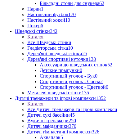
Більярдні столи для снукера
62
Нарди
1
Настільний футбол
170
Настільний хокей
10
Покер
6
Шведські стінки
342
Каталог
Все Шведські стінки
Гладіаторська сітка
10
Дерев'яні шведські стінки
25
Дерев'яні спортивні куточки
138
Аксесуари до шведських стінок
52
Детские прыгунки
0
Спортивный уголок - Бук
0
Спортивный уголок - Сосна
2
Спортивный уголок - Цветной
0
Металеві шведські стінки
135
Дитячі тренажери та ігрові комплекси
1352
Каталог
Все Дитячі тренажери та ігрові комплекси
Дитячі сухі басейни
45
Вуличні тренажери
250
Дитячі майданчики
370
Дитячі гімнастичні комплекси
326
Аквапарк
5