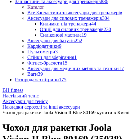
Запчастини та аксесуари для тренажерів
886
Каталог
Все Запчастини та аксесуари для тренажерів
Аксесуари для силових тренажерів
304
Килимки під тренажери
44
Опції для силових тренажерів
230
Силіконові мастила
19
Аксесуари для батутів
252
Кардіодатчики
9
Пульсометри
3
Стійки для зберігання
1
Фітнес-браслети
15
Аксесуари для медичних меблів та техніки
17
Ваги
39
Розпродаж з вітрини
175
BH fitness
Настільний теніс
Аксесуари для тенісу
Накладки аерозолі та інші аксесуари
Чохол для ракетки Joola Vision II Blue 80169 купити в Києві
Чохол для ракетки Joola