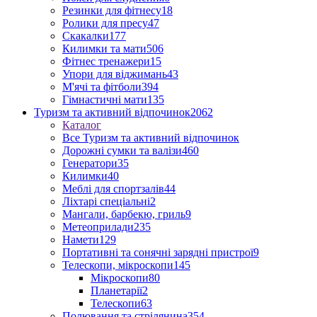
Резинки для фітнесу
18
Ролики для пресу
47
Скакалки
177
Килимки та мати
506
Фітнес тренажери
15
Упори для віджимань
43
М'ячі та фітболи
394
Гімнастичні мати
135
Туризм та активний відпочинок
2062
Каталог
Все Туризм та активний відпочинок
Дорожні сумки та валізи
460
Генератори
35
Килимки
40
Меблі для спортзалів
44
Ліхтарі спеціальні
2
Мангали, барбекю, гриль
9
Метеоприлади
235
Намети
129
Портативні та сонячні зарядні пристрої
9
Телескопи, мікроскопи
145
Мікроскопи
80
Планетарії
2
Телескопи
63
Полювання та стрілянина
354