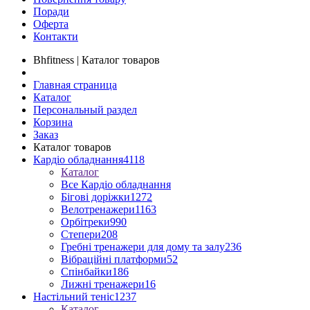
Поради
Оферта
Контакти
Bhfitness | Каталог товаров
Главная страница
Каталог
Персональный раздел
Корзина
Заказ
Каталог товаров
Кардіо обладнання
4118
Каталог
Все Кардіо обладнання
Бігові доріжки
1272
Велотренажери
1163
Орбітреки
990
Степери
208
Гребні тренажери для дому та залу
236
Вібраційні платформи
52
Спінбайки
186
Лижні тренажери
16
Настільний теніс
1237
Каталог