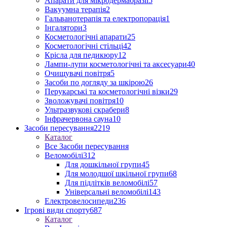
Апарати для мікродермабразії
5
Вакуумна терапія
2
Гальванотерапія та електропорація
1
Інгалятори
3
Косметологічні апарати
25
Косметологічні стільці
42
Крісла для педикюру
12
Лампи-лупи косметологічні та аксесуари
40
Очищувачі повітря
5
Засоби по догляду за шкірою
26
Перукарські та косметологічні візки
29
Зволожувачі повітря
10
Ультразвукові скрабери
8
Інфрачервона сауна
10
Засоби пересування
2219
Каталог
Все Засоби пересування
Веломобілі
312
Для дошкільної групи
45
Для молодшої шкільної групи
68
Для підлітків веломобілі
57
Універсальні веломобілі
143
Електровелосипеди
236
Ігрові види спорту
687
Каталог