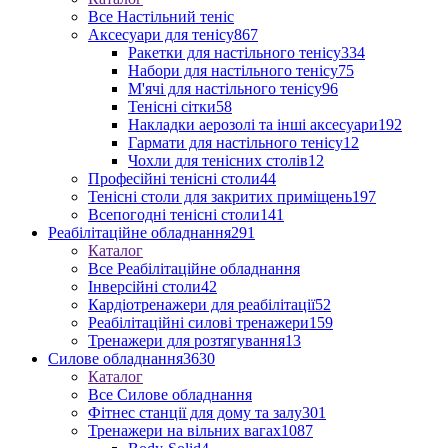
Все Настільний теніс
Аксесуари для тенісу
867
Ракетки для настільного тенісу
334
Набори для настільного тенісу
75
М'ячі для настільного тенісу
96
Тенісні сітки
58
Накладки аерозолі та інші аксесуари
192
Гармати для настільного тенісу
12
Чохли для тенісних столів
12
Професійні тенісні столи
44
Тенісні столи для закритих приміщень
197
Всепогодні тенісні столи
141
Реабілітаційне обладнання
291
Каталог
Все Реабілітаційне обладнання
Інверсійні столи
42
Кардіотренажери для реабілітації
52
Реабілітаційні силові тренажери
159
Тренажери для розтягування
13
Силове обладнання
3630
Каталог
Все Силове обладнання
Фітнес станції для дому та залу
301
Тренажери на вільних вагах
1087