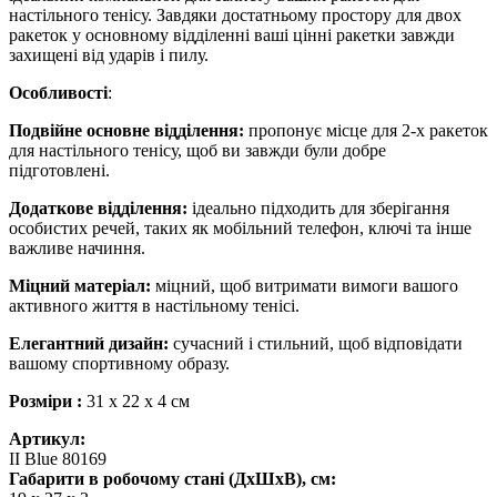
настільного тенісу. Завдяки достатньому простору для двох
ракеток у основному відділенні ваші цінні ракетки завжди
захищені від ударів і пилу.
Особливості
:
Подвійне основне відділення:
пропонує місце для 2-х ракеток
для настільного тенісу, щоб ви завжди були добре
підготовлені.
Додаткове відділення:
ідеально підходить для зберігання
особистих речей, таких як мобільний телефон, ключі та інше
важливе начиння.
Міцний матеріал:
міцний, щоб витримати вимоги вашого
активного життя в настільному тенісі.
Елегантний дизайн:
сучасний і стильний, щоб відповідати
вашому спортивному образу.
Розміри :
31 х 22 х 4 см
Артикул:
II Blue 80169
Габарити в робочому стані (ДхШхВ), см: