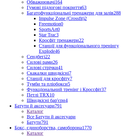
Обважнювачі
164
Гумові підлогові покриття
63
Багатофункціональні тренажери для залів
288
Impulse Zone (Crossfit)
2
Freemotion
0
SportsArt
0
Star Trac
3
Кросфіт тренажери
22
Станції для функціонального тренінгу
Explode
46
Сендбегі
22
Силові рами
26
Силові стрічки
41
Скакалки швидкісні
7
Станції для кросфіту
7
Тумби та пліобокси
5
Функціональний тренінг і Кроссфіт
37
Петлі TRX
10
Швидкісні бар'єри
4
Батути й аксесуари
791
Каталог
Все Батути й аксесуари
Батути
791
Бокс, єдиноборства, самоборона
1770
Каталог