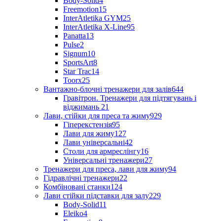
Body-Solid
4
Freemotion
15
InterAtletika GYM
25
InterAtletika X-Line
95
Panatta
13
Pulse
2
Signum
10
SportsArt
8
Star Trac
14
Toorx
25
Вантажно-блочні тренажери для залів
644
Гравітрон. Тренажери для підтягувань і
віджимань
21
Лави, стійки для преса та жиму
929
Гіперекстензія
95
Лави для жиму
127
Лави універсальні
42
Столи для армреслінгу
16
Універсальні тренажери
27
Тренажери для преса, лави для жиму
94
Гідравлічні тренажери
22
Комбіновані станки
124
Лави стійки підставки для залу
229
Body-Solid
11
Eleiko
4