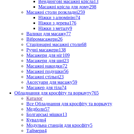
Вендингові масажні крісла
13
Масажні крісла для дому
298
Масажні столи розкладні
259
Ніжки з алюмінію
74
Ніжки з дерева
176
Ніжки з металу
9
Валики для масажу
77
Вібромасажери
26
Стаціонарні масажні столи
68
Ручні масажери
138
Масажери для ніг
109
Масажери для шиї
23
Масажні накидки
72
Масажні подушки
56
Масажні стільці
23
Аксесуари для масажу
59
Масажер для тіла
74
Обладнання для кросфіту та воркауту
765
Каталог
Все Обладнання для кросфіту та воркауту
Медболи
57
Болгарські мішки
13
Кувалди
4
Модульна станція для кросфіту
5
Таймери
4