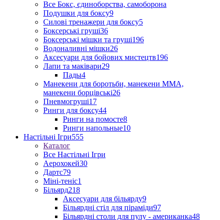
Все Бокс, єдиноборства, самоборона
Подушки для боксу
9
Силові тренажери для боксу
5
Боксерські груші
36
Боксерські мішки та груші
196
Водоналивні мішки
26
Аксесуари для бойових мистецтв
196
Лапи та маківари
29
Пады
4
Манекени для боротьби, манекени ММА,
манекени борцівські
26
Пневмогруші
17
Ринги для боксу
44
Ринги на помосте
8
Ринги напольные
10
Настільні Ігри
555
Каталог
Все Настільні Ігри
Аерохокей
30
Дартс
79
Міні-теніс
1
Більярд
218
Аксесуари для більярду
9
Більярдні стіл для піраміди
97
Більярдні столи для пулу - американка
48