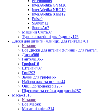
Freemotion
9
InterAtletika GYM
26
InterAtletika NRG
10
InterAtletika Xline
12
Pulse
9
Signum
12
SportsArt
7
Машини Сміта
37
Турніки настінні для будинку
176
Диски для штанги (млинці), для гантелі
3761
Каталог
Все Диски для штанги (млинці), для гантелі
Диски
566
Гантелі
1365
Грифи
416
Штанги
437
Гирі
293
Замки для грифів
66
Набори лава та штанга
44
Опції до тренажерів
287
Підставки та стійки для дисків
287
Масаж
1318
Каталог
Все Масаж
Масажні крісла
314