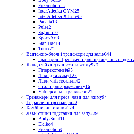
Body-Solid
4
Freemotion
15
InterAtletika GYM
25
InterAtletika X-Line
95
Panatta
13
Pulse
2
Signum
10
SportsArt
8
Star Trac
14
Toorx
25
Вантажно-блочні тренажери для залів
644
Гравітрон. Тренажери для підтягувань і відж
Лави, стійки для преса та жиму
929
Гіперекстензія
95
Лави для жиму
127
Лави універсальні
42
Столи для армреслінгу
16
Універсальні тренажери
27
Тренажери для преса, лави для жиму
94
Гідравлічні тренажери
22
Комбіновані станки
124
Лави стійки підставки для залу
229
Body-Solid
11
Eleiko
4
Freemotion
9