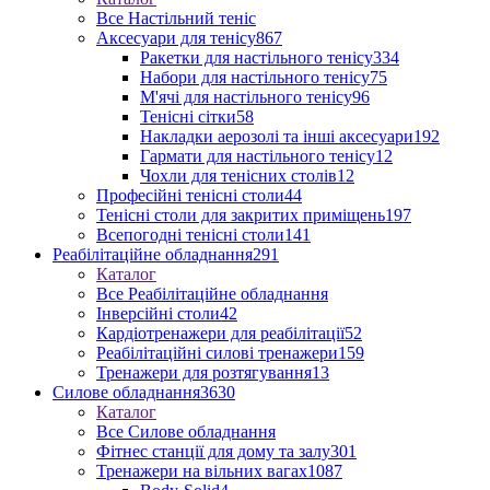
Все Настільний теніс
Аксесуари для тенісу
867
Ракетки для настільного тенісу
334
Набори для настільного тенісу
75
М'ячі для настільного тенісу
96
Тенісні сітки
58
Накладки аерозолі та інші аксесуари
192
Гармати для настільного тенісу
12
Чохли для тенісних столів
12
Професійні тенісні столи
44
Тенісні столи для закритих приміщень
197
Всепогодні тенісні столи
141
Реабілітаційне обладнання
291
Каталог
Все Реабілітаційне обладнання
Інверсійні столи
42
Кардіотренажери для реабілітації
52
Реабілітаційні силові тренажери
159
Тренажери для розтягування
13
Силове обладнання
3630
Каталог
Все Силове обладнання
Фітнес станції для дому та залу
301
Тренажери на вільних вагах
1087