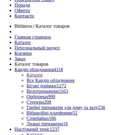
Поради
Оферта
Контакти
Bhfitness | Каталог товаров
Главная страница
Каталог
Персональный раздел
Корзина
Заказ
Каталог товаров
Кардіо обладнання
4118
Каталог
Все Кардіо обладнання
Бігові доріжки
1272
Велотренажери
1163
Орбітреки
990
Степери
208
Гребні тренажери для дому та залу
236
Вібраційні платформи
52
Спінбайки
186
Лижні тренажери
16
Настільний теніс
1237
Каталог