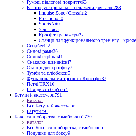
Гумові підлогові покриття
63
Багатофункціональні тренажери для залів
288
Impulse Zone (Crossfit)
2
Freemotion
0
SportsArt
0
Star Trac
3
Кросфіт тренажери
22
Станції для функціонального тренінгу Explod
Сендбегі
22
Силові рами
26
Силові стрічки
41
Скакалки швидкісні
7
Станції для кросфіту
7
Тумби та пліобокси
5
Функціональний тренінг і Кроссфіт
37
Петлі TRX
10
Швидкісні бар'єри
4
Батути й аксесуари
791
Каталог
Все Батути й аксесуари
Батути
791
Бокс, єдиноборства, самоборона
1770
Каталог
Все Бокс, єдиноборства, самоборона
Подушки для боксу
9