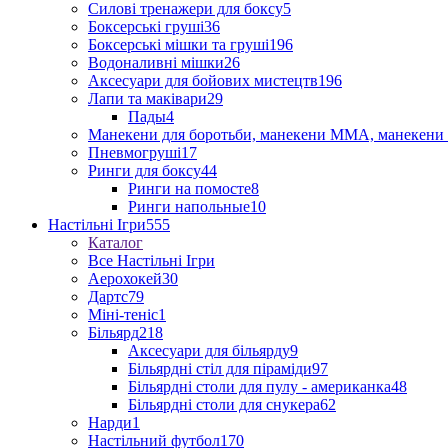
Силові тренажери для боксу
5
Боксерські груші
36
Боксерські мішки та груші
196
Водоналивні мішки
26
Аксесуари для бойових мистецтв
196
Лапи та маківари
29
Пады
4
Манекени для боротьби, манекени ММА, манекени 
Пневмогруші
17
Ринги для боксу
44
Ринги на помосте
8
Ринги напольные
10
Настільні Ігри
555
Каталог
Все Настільні Ігри
Аерохокей
30
Дартс
79
Міні-теніс
1
Більярд
218
Аксесуари для більярду
9
Більярдні стіл для піраміди
97
Більярдні столи для пулу - американка
48
Більярдні столи для снукера
62
Нарди
1
Настільний футбол
170