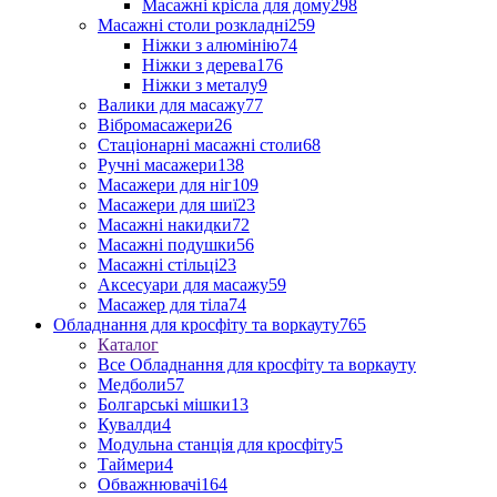
Масажні крісла для дому
298
Масажні столи розкладні
259
Ніжки з алюмінію
74
Ніжки з дерева
176
Ніжки з металу
9
Валики для масажу
77
Вібромасажери
26
Стаціонарні масажні столи
68
Ручні масажери
138
Масажери для ніг
109
Масажери для шиї
23
Масажні накидки
72
Масажні подушки
56
Масажні стільці
23
Аксесуари для масажу
59
Масажер для тіла
74
Обладнання для кросфіту та воркауту
765
Каталог
Все Обладнання для кросфіту та воркауту
Медболи
57
Болгарські мішки
13
Кувалди
4
Модульна станція для кросфіту
5
Таймери
4
Обважнювачі
164