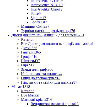
InterAtletika GYM
26
InterAtletika NRG
10
InterAtletika Xline
12
Pulse
9
Signum
12
SportsArt
7
Машини Сміта
37
Турніки настінні для будинку
176
Диски для штанги (млинці), для гантелі
3761
Каталог
Все Диски для штанги (млинці), для гантелі
Диски
566
Гантелі
1365
Грифи
416
Штанги
437
Гирі
293
Замки для грифів
66
Набори лава та штанга
44
Опції до тренажерів
287
Підставки та стійки для дисків
287
Масаж
1318
Каталог
Все Масаж
Масажні крісла
314
Вендингові масажні крісла
13