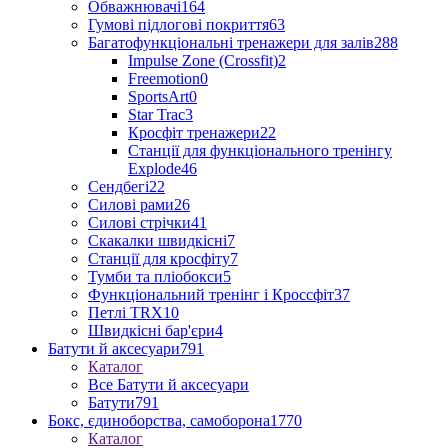
Обважнювачі
164
Гумові підлогові покриття
63
Багатофункціональні тренажери для залів
288
Impulse Zone (Crossfit)
2
Freemotion
0
SportsArt
0
Star Trac
3
Кросфіт тренажери
22
Станції для функціонального тренінгу
Explode
46
Сендбегі
22
Силові рами
26
Силові стрічки
41
Скакалки швидкісні
7
Станції для кросфіту
7
Тумби та пліобокси
5
Функціональний тренінг і Кроссфіт
37
Петлі TRX
10
Швидкісні бар'єри
4
Батути й аксесуари
791
Каталог
Все Батути й аксесуари
Батути
791
Бокс, єдиноборства, самоборона
1770
Каталог