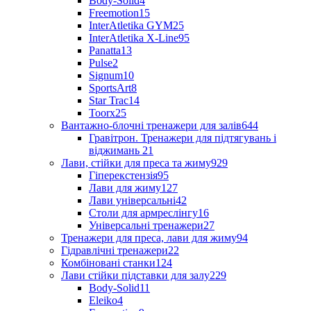
Body-Solid
4
Freemotion
15
InterAtletika GYM
25
InterAtletika X-Line
95
Panatta
13
Pulse
2
Signum
10
SportsArt
8
Star Trac
14
Toorx
25
Вантажно-блочні тренажери для залів
644
Гравітрон. Тренажери для підтягувань і
віджимань
21
Лави, стійки для преса та жиму
929
Гіперекстензія
95
Лави для жиму
127
Лави універсальні
42
Столи для армреслінгу
16
Універсальні тренажери
27
Тренажери для преса, лави для жиму
94
Гідравлічні тренажери
22
Комбіновані станки
124
Лави стійки підставки для залу
229
Body-Solid
11
Eleiko
4