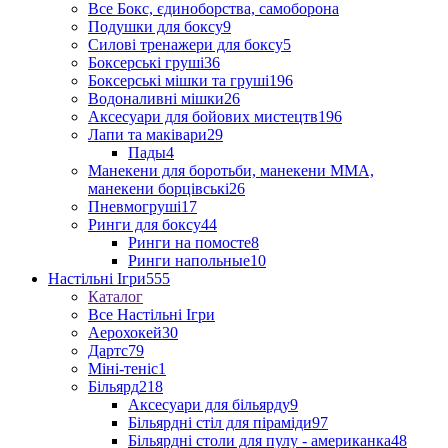
Все Бокс, єдиноборства, самоборона
Подушки для боксу
9
Силові тренажери для боксу
5
Боксерські груші
36
Боксерські мішки та груші
196
Водоналивні мішки
26
Аксесуари для бойових мистецтв
196
Лапи та маківари
29
Пады
4
Манекени для боротьби, манекени ММА,
манекени борцівські
26
Пневмогруші
17
Ринги для боксу
44
Ринги на помосте
8
Ринги напольные
10
Настільні Ігри
555
Каталог
Все Настільні Ігри
Аерохокей
30
Дартс
79
Міні-теніс
1
Більярд
218
Аксесуари для більярду
9
Більярдні стіл для піраміди
97
Більярдні столи для пулу - американка
48