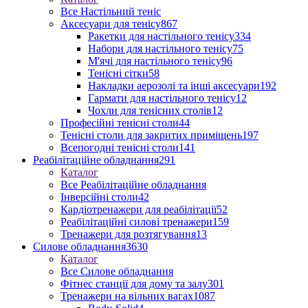
Все Настільний теніс
Аксесуари для тенісу
867
Ракетки для настільного тенісу
334
Набори для настільного тенісу
75
М'ячі для настільного тенісу
96
Тенісні сітки
58
Накладки аерозолі та інші аксесуари
192
Гармати для настільного тенісу
12
Чохли для тенісних столів
12
Професійні тенісні столи
44
Тенісні столи для закритих приміщень
197
Всепогодні тенісні столи
141
Реабілітаційне обладнання
291
Каталог
Все Реабілітаційне обладнання
Інверсійні столи
42
Кардіотренажери для реабілітації
52
Реабілітаційні силові тренажери
159
Тренажери для розтягування
13
Силове обладнання
3630
Каталог
Все Силове обладнання
Фітнес станції для дому та залу
301
Тренажери на вільних вагах
1087