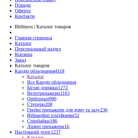
Поради
Оферта
Контакти
Bhfitness | Каталог товаров
Главная страница
Каталог
Персональный раздел
Корзина
Заказ
Каталог товаров
Кардіо обладнання
4118
Каталог
Все Кардіо обладнання
Бігові доріжки
1272
Велотренажери
1163
Орбітреки
990
Степери
208
Гребні тренажери для дому та залу
236
Вібраційні платформи
52
Спінбайки
186
Лижні тренажери
16
Настільний теніс
1237
Каталог