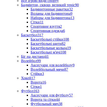
Все Ігрові види спорту
Бадмінтон, сквош, великий теніс
90
Бадминтонные ракетки
32
Воланы для бадминтона
9
Наборы для бадминтона
13
Сітки
11
Спортивне взуття
2
Спортивная одежда
6
Баскетбол
317
Баскетбольні стійки
108
Баскетбольні щити
82
Баскетбольные кольца
19
Баскетбольні м'ячі
108
Біг на дистанції
1
Волейбол
99
Аксесуари для волейболу
9
Волейбольный мячи
87
Стійки
3
Хокей
17
Ворота
16
Сітки
1
Футбол
163
Аксесуари для футболу
57
Ворота та сітки
44
Футбольный мяч
38