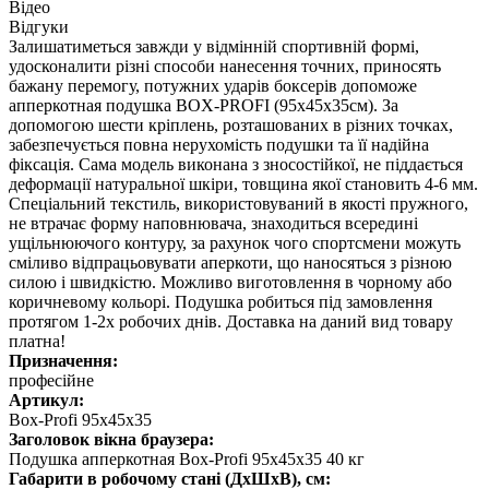
Відео
Відгуки
Залишатиметься завжди у відмінній спортивній формі,
удосконалити різні способи нанесення точних, приносять
бажану перемогу, потужних ударів боксерів допоможе
апперкотная подушка BOX-PROFI (95х45х35см). За
допомогою шести кріплень, розташованих в різних точках,
забезпечується повна нерухомість подушки та її надійна
фіксація. Сама модель виконана з зносостійкої, не піддається
деформації натуральної шкіри, товщина якої становить 4-6 мм.
Спеціальний текстиль, використовуваний в якості пружного,
не втрачає форму наповнювача, знаходиться всередині
ущільнюючого контуру, за рахунок чого спортсмени можуть
сміливо відпрацьовувати аперкоти, що наносяться з різною
силою і швидкістю. Можливо виготовлення в чорному або
коричневому кольорі. Подушка робиться під замовлення
протягом 1-2х робочих днів. Доставка на даний вид товару
платна!
Призначення:
професійне
Артикул:
Box-Profi 95х45х35
Заголовок вікна браузера:
Подушка апперкотная Box-Profi 95х45х35 40 кг
Габарити в робочому стані (ДхШхВ), см: