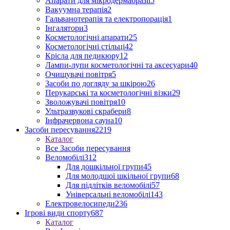
Апарати для мікродермабразії
5
Вакуумна терапія
2
Гальванотерапія та електропорація
1
Інгалятори
3
Косметологічні апарати
25
Косметологічні стільці
42
Крісла для педикюру
12
Лампи-лупи косметологічні та аксесуари
40
Очищувачі повітря
5
Засоби по догляду за шкірою
26
Перукарські та косметологічні візки
29
Зволожувачі повітря
10
Ультразвукові скрабери
8
Інфрачервона сауна
10
Засоби пересування
2219
Каталог
Все Засоби пересування
Веломобілі
312
Для дошкільної групи
45
Для молодшої шкільної групи
68
Для підлітків веломобілі
57
Універсальні веломобілі
143
Електровелосипеди
236
Ігрові види спорту
687
Каталог