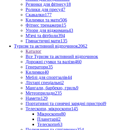
Резинки для фітнесу
18
Ролики для пресу
47
Скакалки
177
Килимки та мати
506
Фітнес тренажери
15
Упори для віджимань
43
М'ячі та фітболи
394
Гімнастичні мати
135
Туризм та активний відпочинок
2062
Каталог
Все Туризм та активний відпочинок
Дорожні сумки та валізи
460
Генератори
35
Килимки
40
Меблі для спортзалів
44
Ліхтарі спеціальні
2
Мангали, барбекю, гриль
9
Метеоприлади
235
Намети
129
Портативні та сонячні зарядні пристрої
9
Телескопи, мікроскопи
145
Мікроскопи
80
Планетарії
2
Телескопи
63
Полювання та стрілянина
354