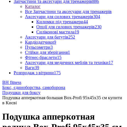
Запчастини та аксесуари для тренажерів
886
Каталог
Все Запчастини та аксесуари для тренажерів
Аксесуари для силових тренажерів
304
Килимки під тренажери
44
Опції для силових тренажерів
230
Силіконові мастила
19
Аксесуари для батутів
252
Кардіодатчики
9
Пульсометри
3
Стійки для зберігання
1
Фітнес-браслети
15
Аксесуари для медичних меблів та техніки
17
Ваги
39
Розпродаж з вітрини
175
BH fitness
Бокс, єдиноборства, самоборона
Подушки для боксу
Подушка апперкотная большая Box-Profi 95х45х35 см купити
в Києві
Подушка апперкотная