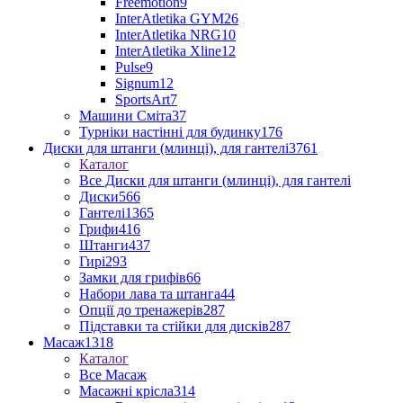
Freemotion
9
InterAtletika GYM
26
InterAtletika NRG
10
InterAtletika Xline
12
Pulse
9
Signum
12
SportsArt
7
Машини Сміта
37
Турніки настінні для будинку
176
Диски для штанги (млинці), для гантелі
3761
Каталог
Все Диски для штанги (млинці), для гантелі
Диски
566
Гантелі
1365
Грифи
416
Штанги
437
Гирі
293
Замки для грифів
66
Набори лава та штанга
44
Опції до тренажерів
287
Підставки та стійки для дисків
287
Масаж
1318
Каталог
Все Масаж
Масажні крісла
314