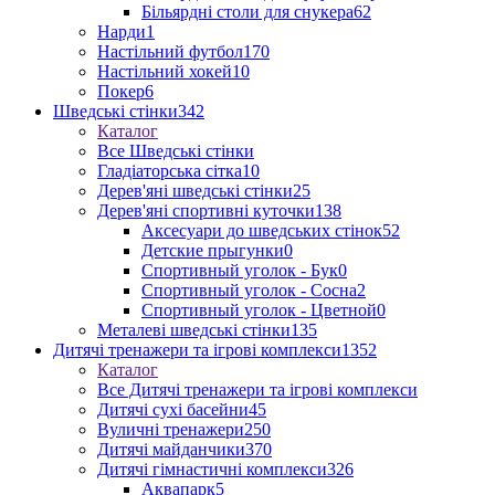
Більярдні столи для снукера
62
Нарди
1
Настільний футбол
170
Настільний хокей
10
Покер
6
Шведські стінки
342
Каталог
Все Шведські стінки
Гладіаторська сітка
10
Дерев'яні шведські стінки
25
Дерев'яні спортивні куточки
138
Аксесуари до шведських стінок
52
Детские прыгунки
0
Спортивный уголок - Бук
0
Спортивный уголок - Сосна
2
Спортивный уголок - Цветной
0
Металеві шведські стінки
135
Дитячі тренажери та ігрові комплекси
1352
Каталог
Все Дитячі тренажери та ігрові комплекси
Дитячі сухі басейни
45
Вуличні тренажери
250
Дитячі майданчики
370
Дитячі гімнастичні комплекси
326
Аквапарк
5