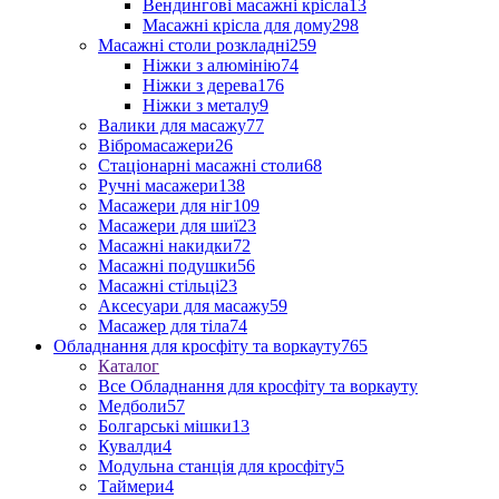
Вендингові масажні крісла
13
Масажні крісла для дому
298
Масажні столи розкладні
259
Ніжки з алюмінію
74
Ніжки з дерева
176
Ніжки з металу
9
Валики для масажу
77
Вібромасажери
26
Стаціонарні масажні столи
68
Ручні масажери
138
Масажери для ніг
109
Масажери для шиї
23
Масажні накидки
72
Масажні подушки
56
Масажні стільці
23
Аксесуари для масажу
59
Масажер для тіла
74
Обладнання для кросфіту та воркауту
765
Каталог
Все Обладнання для кросфіту та воркауту
Медболи
57
Болгарські мішки
13
Кувалди
4
Модульна станція для кросфіту
5
Таймери
4