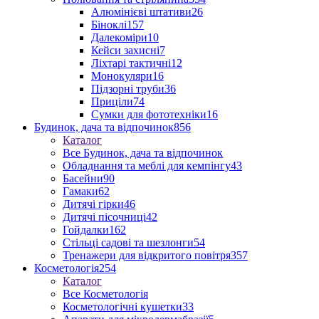
Алюмінієві штативи
26
Біноклі
157
Далекоміри
10
Кейси захисні
7
Ліхтарі тактичні
12
Монокуляри
16
Підзорні труби
36
Приціли
74
Сумки для фототехніки
16
Будинок, дача та відпочинок
856
Каталог
Все Будинок, дача та відпочинок
Обладнання та меблі для кемпінгу
43
Басейни
90
Гамаки
62
Дитячі гірки
46
Дитячі пісочниці
42
Гойдалки
162
Стільці садові та шезлонги
54
Тренажери для відкритого повітря
357
Косметологія
254
Каталог
Все Косметологія
Косметологічні кушетки
33