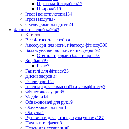
Піратський корабель
17
Природа
219
Ігрові конструктори
134
Ігрові модулі
37
Скеледроми для дітей
24
Фітнес та аеробіка
2643
Каталог
Все Фітнес та аеробіка
Аксесуари для йоги, пілатесу, фітнесу
306
Балансувальні дошки, напівсферы
192
Степплатформи і балансири
173
Бодібари
59
Різне
7
Гантелі для фітнесу
23
Диски здоров'я
4
Еспандери
373
Інвентар для аквааеробіки, аквафітнесу
7
Фітнес аксесуари
85
Медболи
14
Обважнювачі для рук
19
Обважювачі для ніг
1
Обручі
24
Рукавички для фітнесу, культуризму
187
Пляшки та фляги
8
Пояси для схуднення
6