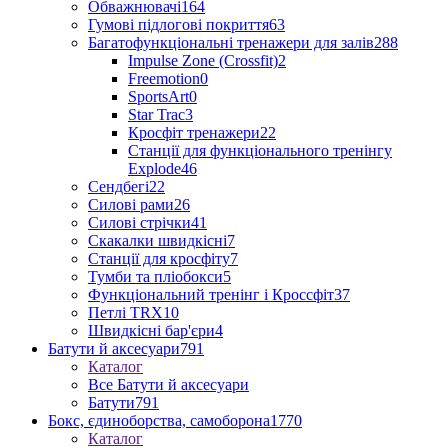
Обважнювачі
164
Гумові підлогові покриття
63
Багатофункціональні тренажери для залів
288
Impulse Zone (Crossfit)
2
Freemotion
0
SportsArt
0
Star Trac
3
Кросфіт тренажери
22
Станції для функціонального тренінгу
Explode
46
Сендбегі
22
Силові рами
26
Силові стрічки
41
Скакалки швидкісні
7
Станції для кросфіту
7
Тумби та пліобокси
5
Функціональний тренінг і Кроссфіт
37
Петлі TRX
10
Швидкісні бар'єри
4
Батути й аксесуари
791
Каталог
Все Батути й аксесуари
Батути
791
Бокс, єдиноборства, самоборона
1770
Каталог