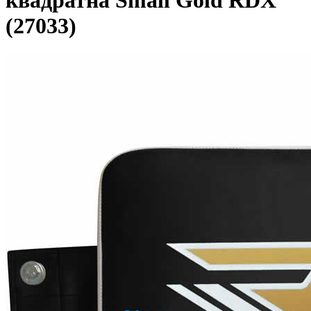
квадратна Small Gold RDX
(27033)