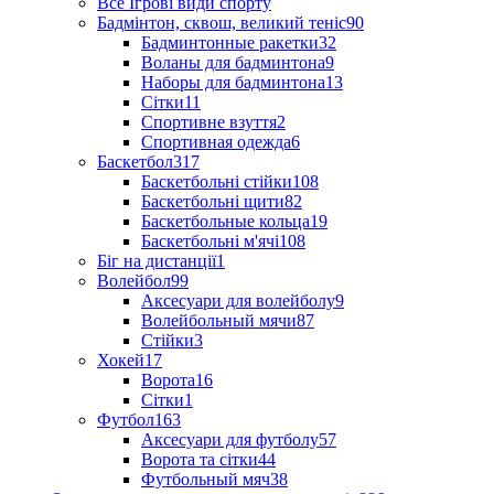
Все Ігрові види спорту
Бадмінтон, сквош, великий теніс
90
Бадминтонные ракетки
32
Воланы для бадминтона
9
Наборы для бадминтона
13
Сітки
11
Спортивне взуття
2
Спортивная одежда
6
Баскетбол
317
Баскетбольні стійки
108
Баскетбольні щити
82
Баскетбольные кольца
19
Баскетбольні м'ячі
108
Біг на дистанції
1
Волейбол
99
Аксесуари для волейболу
9
Волейбольный мячи
87
Стійки
3
Хокей
17
Ворота
16
Сітки
1
Футбол
163
Аксесуари для футболу
57
Ворота та сітки
44
Футбольный мяч
38