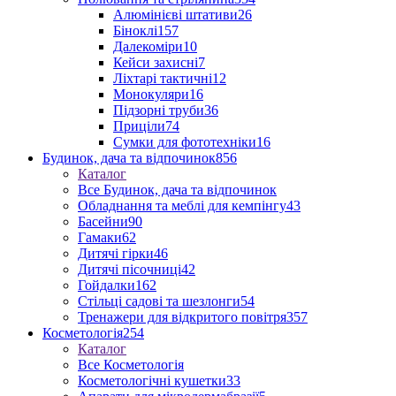
Алюмінієві штативи
26
Біноклі
157
Далекоміри
10
Кейси захисні
7
Ліхтарі тактичні
12
Монокуляри
16
Підзорні труби
36
Приціли
74
Сумки для фототехніки
16
Будинок, дача та відпочинок
856
Каталог
Все Будинок, дача та відпочинок
Обладнання та меблі для кемпінгу
43
Басейни
90
Гамаки
62
Дитячі гірки
46
Дитячі пісочниці
42
Гойдалки
162
Стільці садові та шезлонги
54
Тренажери для відкритого повітря
357
Косметологія
254
Каталог
Все Косметологія
Косметологічні кушетки
33