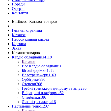
Поради
Оферта
Контакти
Bhfitness | Каталог товаров
Главная страница
Каталог
Персональный раздел
Корзина
Заказ
Каталог товаров
Кардіо обладнання
4118
Каталог
Все Кардіо обладнання
Бігові доріжки
1272
Велотренажери
1163
Орбітреки
990
Степери
208
Гребні тренажери для дому та залу
236
Вібраційні платформи
52
Спінбайки
186
Лижні тренажери
16
Настільний теніс
1237
Каталог