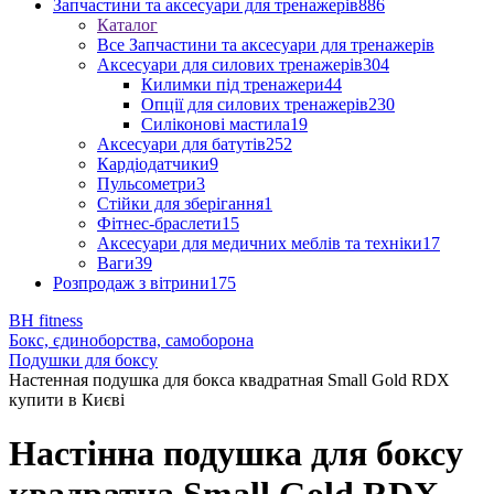
Запчастини та аксесуари для тренажерів
886
Каталог
Все Запчастини та аксесуари для тренажерів
Аксесуари для силових тренажерів
304
Килимки під тренажери
44
Опції для силових тренажерів
230
Силіконові мастила
19
Аксесуари для батутів
252
Кардіодатчики
9
Пульсометри
3
Стійки для зберігання
1
Фітнес-браслети
15
Аксесуари для медичних меблів та техніки
17
Ваги
39
Розпродаж з вітрини
175
BH fitness
Бокс, єдиноборства, самоборона
Подушки для боксу
Настенная подушка для бокса квадратная Small Gold RDX
купити в Києві
Настінна подушка для боксу