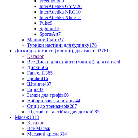
Freemotion
9
InterAtletika GYM
26
InterAtletika NRG
10
InterAtletika Xline
12
Pulse
9
Signum
12
SportsArt
7
Машини Сміта
37
Турніки настінні для будинку
176
Диски для штанги (млинці), для гантелі
3761
Каталог
Все Диски для штанги (млинці), для гантелі
Диски
566
Гантелі
1365
Грифи
416
Штанги
437
Гирі
293
Замки для грифів
66
Набори лава та штанга
44
Опції до тренажерів
287
Підставки та стійки для дисків
287
Масаж
1318
Каталог
Все Масаж
Масажні крісла
314