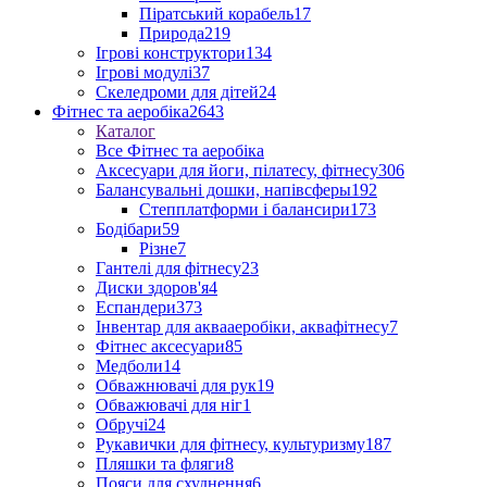
Піратський корабель
17
Природа
219
Ігрові конструктори
134
Ігрові модулі
37
Скеледроми для дітей
24
Фітнес та аеробіка
2643
Каталог
Все Фітнес та аеробіка
Аксесуари для йоги, пілатесу, фітнесу
306
Балансувальні дошки, напівсферы
192
Степплатформи і балансири
173
Бодібари
59
Різне
7
Гантелі для фітнесу
23
Диски здоров'я
4
Еспандери
373
Інвентар для аквааеробіки, аквафітнесу
7
Фітнес аксесуари
85
Медболи
14
Обважнювачі для рук
19
Обважювачі для ніг
1
Обручі
24
Рукавички для фітнесу, культуризму
187
Пляшки та фляги
8
Пояси для схуднення
6