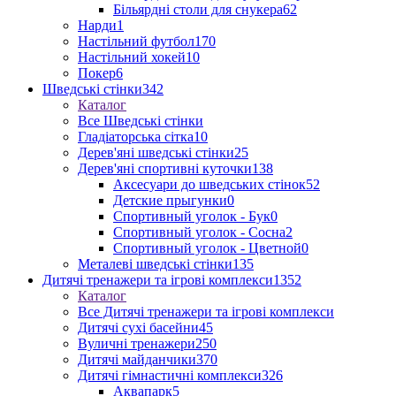
Більярдні столи для снукера
62
Нарди
1
Настільний футбол
170
Настільний хокей
10
Покер
6
Шведські стінки
342
Каталог
Все Шведські стінки
Гладіаторська сітка
10
Дерев'яні шведські стінки
25
Дерев'яні спортивні куточки
138
Аксесуари до шведських стінок
52
Детские прыгунки
0
Спортивный уголок - Бук
0
Спортивный уголок - Сосна
2
Спортивный уголок - Цветной
0
Металеві шведські стінки
135
Дитячі тренажери та ігрові комплекси
1352
Каталог
Все Дитячі тренажери та ігрові комплекси
Дитячі сухі басейни
45
Вуличні тренажери
250
Дитячі майданчики
370
Дитячі гімнастичні комплекси
326
Аквапарк
5