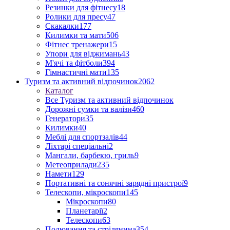
Резинки для фітнесу
18
Ролики для пресу
47
Скакалки
177
Килимки та мати
506
Фітнес тренажери
15
Упори для віджимань
43
М'ячі та фітболи
394
Гімнастичні мати
135
Туризм та активний відпочинок
2062
Каталог
Все Туризм та активний відпочинок
Дорожні сумки та валізи
460
Генератори
35
Килимки
40
Меблі для спортзалів
44
Ліхтарі спеціальні
2
Мангали, барбекю, гриль
9
Метеоприлади
235
Намети
129
Портативні та сонячні зарядні пристрої
9
Телескопи, мікроскопи
145
Мікроскопи
80
Планетарії
2
Телескопи
63
Полювання та стрілянина
354