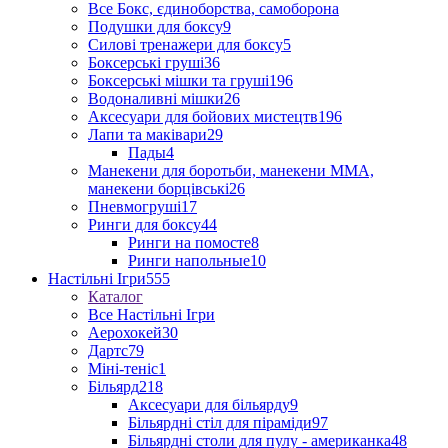
Все Бокс, єдиноборства, самоборона
Подушки для боксу
9
Силові тренажери для боксу
5
Боксерські груші
36
Боксерські мішки та груші
196
Водоналивні мішки
26
Аксесуари для бойових мистецтв
196
Лапи та маківари
29
Пады
4
Манекени для боротьби, манекени ММА,
манекени борцівські
26
Пневмогруші
17
Ринги для боксу
44
Ринги на помосте
8
Ринги напольные
10
Настільні Ігри
555
Каталог
Все Настільні Ігри
Аерохокей
30
Дартс
79
Міні-теніс
1
Більярд
218
Аксесуари для більярду
9
Більярдні стіл для піраміди
97
Більярдні столи для пулу - американка
48