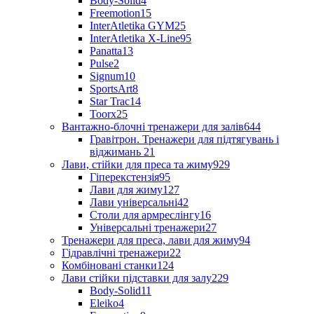
Body-Solid
4
Freemotion
15
InterAtletika GYM
25
InterAtletika X-Line
95
Panatta
13
Pulse
2
Signum
10
SportsArt
8
Star Trac
14
Toorx
25
Вантажно-блочні тренажери для залів
644
Гравітрон. Тренажери для підтягувань і
віджимань
21
Лави, стійки для преса та жиму
929
Гіперекстензія
95
Лави для жиму
127
Лави універсальні
42
Столи для армреслінгу
16
Універсальні тренажери
27
Тренажери для преса, лави для жиму
94
Гідравлічні тренажери
22
Комбіновані станки
124
Лави стійки підставки для залу
229
Body-Solid
11
Eleiko
4