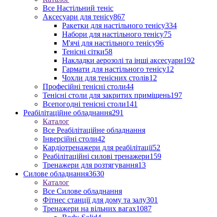
Все Настільний теніс
Аксесуари для тенісу
867
Ракетки для настільного тенісу
334
Набори для настільного тенісу
75
М'ячі для настільного тенісу
96
Тенісні сітки
58
Накладки аерозолі та інші аксесуари
192
Гармати для настільного тенісу
12
Чохли для тенісних столів
12
Професійні тенісні столи
44
Тенісні столи для закритих приміщень
197
Всепогодні тенісні столи
141
Реабілітаційне обладнання
291
Каталог
Все Реабілітаційне обладнання
Інверсійні столи
42
Кардіотренажери для реабілітації
52
Реабілітаційні силові тренажери
159
Тренажери для розтягування
13
Силове обладнання
3630
Каталог
Все Силове обладнання
Фітнес станції для дому та залу
301
Тренажери на вільних вагах
1087