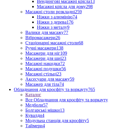
Вендингові масажні крісла
13
Масажні крісла для дому
298
Масажні столи розкладні
259
Ніжки з алюмінію
74
Ніжки з дерева
176
Ніжки з металу
9
Валики для масажу
77
Вібромасажери
26
Стаціонарні масажні столи
68
Ручні масажери
138
Масажери для ніг
109
Масажери для шиї
23
Масажні накидки
72
Масажні подушки
56
Масажні стільці
23
Аксесуари для масажу
59
Масажер для тіла
74
Обладнання для кросфіту та воркауту
765
Каталог
Все Обладнання для кросфіту та воркауту
Медболи
57
Болгарські мішки
13
Кувалди
4
Модульна станція для кросфіту
5
Таймери
4