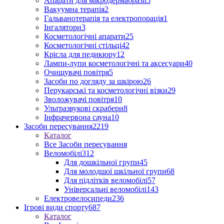
Апарати для мікродермабразії
5
Вакуумна терапія
2
Гальванотерапія та електропорація
1
Інгалятори
3
Косметологічні апарати
25
Косметологічні стільці
42
Крісла для педикюру
12
Лампи-лупи косметологічні та аксесуари
40
Очищувачі повітря
5
Засоби по догляду за шкірою
26
Перукарські та косметологічні візки
29
Зволожувачі повітря
10
Ультразвукові скрабери
8
Інфрачервона сауна
10
Засоби пересування
2219
Каталог
Все Засоби пересування
Веломобілі
312
Для дошкільної групи
45
Для молодшої шкільної групи
68
Для підлітків веломобілі
57
Універсальні веломобілі
143
Електровелосипеди
236
Ігрові види спорту
687
Каталог