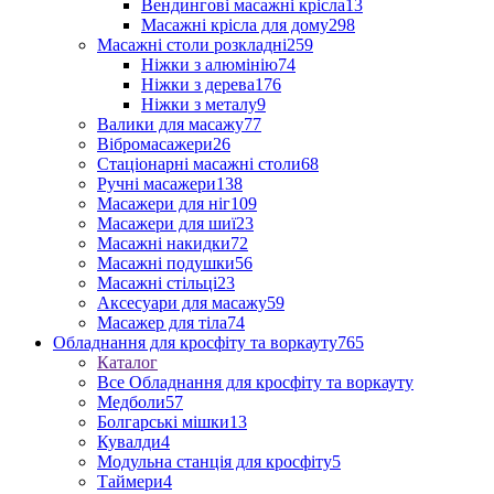
Вендингові масажні крісла
13
Масажні крісла для дому
298
Масажні столи розкладні
259
Ніжки з алюмінію
74
Ніжки з дерева
176
Ніжки з металу
9
Валики для масажу
77
Вібромасажери
26
Стаціонарні масажні столи
68
Ручні масажери
138
Масажери для ніг
109
Масажери для шиї
23
Масажні накидки
72
Масажні подушки
56
Масажні стільці
23
Аксесуари для масажу
59
Масажер для тіла
74
Обладнання для кросфіту та воркауту
765
Каталог
Все Обладнання для кросфіту та воркауту
Медболи
57
Болгарські мішки
13
Кувалди
4
Модульна станція для кросфіту
5
Таймери
4