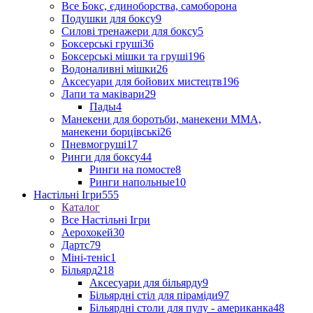
Все Бокс, єдиноборства, самоборона
Подушки для боксу
9
Силові тренажери для боксу
5
Боксерські груші
36
Боксерські мішки та груші
196
Водоналивні мішки
26
Аксесуари для бойових мистецтв
196
Лапи та маківари
29
Пады
4
Манекени для боротьби, манекени ММА,
манекени борцівські
26
Пневмогруші
17
Ринги для боксу
44
Ринги на помосте
8
Ринги напольные
10
Настільні Ігри
555
Каталог
Все Настільні Ігри
Аерохокей
30
Дартс
79
Міні-теніс
1
Більярд
218
Аксесуари для більярду
9
Більярдні стіл для піраміди
97
Більярдні столи для пулу - американка
48