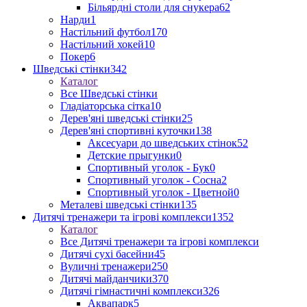
Більярдні столи для снукера
62
Нарди
1
Настільний футбол
170
Настільний хокей
10
Покер
6
Шведські стінки
342
Каталог
Все Шведські стінки
Гладіаторська сітка
10
Дерев'яні шведські стінки
25
Дерев'яні спортивні куточки
138
Аксесуари до шведських стінок
52
Детские прыгунки
0
Спортивный уголок - Бук
0
Спортивный уголок - Сосна
2
Спортивный уголок - Цветной
0
Металеві шведські стінки
135
Дитячі тренажери та ігрові комплекси
1352
Каталог
Все Дитячі тренажери та ігрові комплекси
Дитячі сухі басейни
45
Вуличні тренажери
250
Дитячі майданчики
370
Дитячі гімнастичні комплекси
326
Аквапарк
5