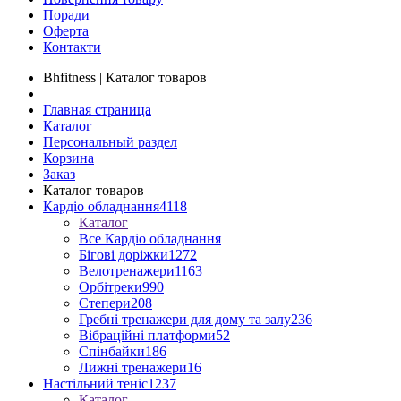
Поради
Оферта
Контакти
Bhfitness | Каталог товаров
Главная страница
Каталог
Персональный раздел
Корзина
Заказ
Каталог товаров
Кардіо обладнання
4118
Каталог
Все Кардіо обладнання
Бігові доріжки
1272
Велотренажери
1163
Орбітреки
990
Степери
208
Гребні тренажери для дому та залу
236
Вібраційні платформи
52
Спінбайки
186
Лижні тренажери
16
Настільний теніс
1237
Каталог