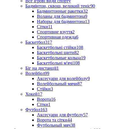
Все Ігрові види спорту
Бадмінтон, сквош, великий теніс
90
Бадминтонные ракетки
32
Воланы для бадминтона
9
Наборы для бадминтона
13
Сітки
11
Спортивне взуття
2
Спортивная одежда
6
Баскетбол
317
Баскетбольні стійки
108
Баскетбольні щити
82
Баскетбольные кольца
19
Баскетбольні м'ячі
108
Біг на дистанції
1
Волейбол
99
Аксесуари для волейболу
9
Волейбольный мячи
87
Стійки
3
Хокей
17
Ворота
16
Сітки
1
Футбол
163
Аксесуари для футболу
57
Ворота та сітки
44
Футбольный мяч
38