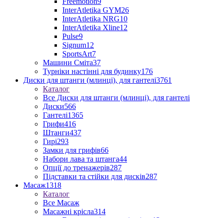
Freemotion
9
InterAtletika GYM
26
InterAtletika NRG
10
InterAtletika Xline
12
Pulse
9
Signum
12
SportsArt
7
Машини Сміта
37
Турніки настінні для будинку
176
Диски для штанги (млинці), для гантелі
3761
Каталог
Все Диски для штанги (млинці), для гантелі
Диски
566
Гантелі
1365
Грифи
416
Штанги
437
Гирі
293
Замки для грифів
66
Набори лава та штанга
44
Опції до тренажерів
287
Підставки та стійки для дисків
287
Масаж
1318
Каталог
Все Масаж
Масажні крісла
314