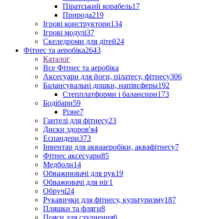
Піратський корабель
17
Природа
219
Ігрові конструктори
134
Ігрові модулі
37
Скеледроми для дітей
24
Фітнес та аеробіка
2643
Каталог
Все Фітнес та аеробіка
Аксесуари для йоги, пілатесу, фітнесу
306
Балансувальні дошки, напівсферы
192
Степплатформи і балансири
173
Бодібари
59
Різне
7
Гантелі для фітнесу
23
Диски здоров'я
4
Еспандери
373
Інвентар для аквааеробіки, аквафітнесу
7
Фітнес аксесуари
85
Медболи
14
Обважнювачі для рук
19
Обважювачі для ніг
1
Обручі
24
Рукавички для фітнесу, культуризму
187
Пляшки та фляги
8
Пояси для схуднення
6