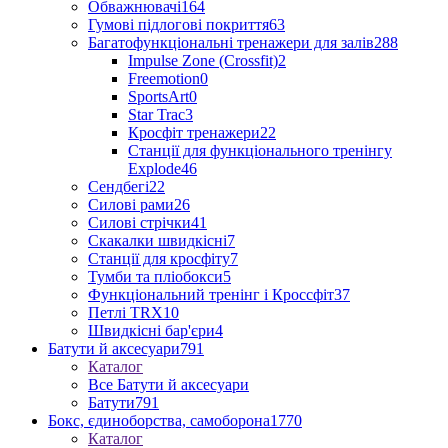
Обважнювачі
164
Гумові підлогові покриття
63
Багатофункціональні тренажери для залів
288
Impulse Zone (Crossfit)
2
Freemotion
0
SportsArt
0
Star Trac
3
Кросфіт тренажери
22
Станції для функціонального тренінгу
Explode
46
Сендбегі
22
Силові рами
26
Силові стрічки
41
Скакалки швидкісні
7
Станції для кросфіту
7
Тумби та пліобокси
5
Функціональний тренінг і Кроссфіт
37
Петлі TRX
10
Швидкісні бар'єри
4
Батути й аксесуари
791
Каталог
Все Батути й аксесуари
Батути
791
Бокс, єдиноборства, самоборона
1770
Каталог