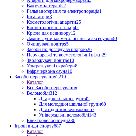
Апарати для мікродермабразії
5
Вакуумна терапія
2
Гальванотерапія та електропорація
1
Інгалятори
3
Косметологічні апарати
25
Косметологічні стільці
42
Крісла для педикюру
12
Лампи-лупи косметологічні та аксесуари
40
Очищувачі повітря
5
Засоби по догляду за шкірою
26
Перукарські та косметологічні візки
29
Зволожувачі повітря
10
Ультразвукові скрабери
8
Інфрачервона сауна
10
Засоби пересування
2219
Каталог
Все Засоби пересування
Веломобілі
312
Для дошкільної групи
45
Для молодшої шкільної групи
68
Для підлітків веломобілі
57
Універсальні веломобілі
143
Електровелосипеди
236
Ігрові види спорту
687
Каталог