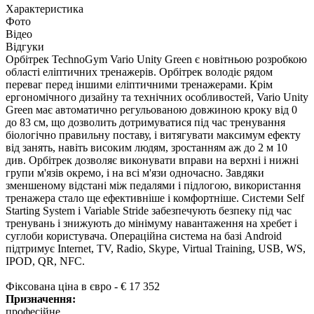
Характеристика
Фото
Відео
Відгуки
Орбітрек TechnoGym Vario Unity Green є новітньою розробкою
області еліптичних тренажерів. Орбітрек володіє рядом
переваг перед іншими еліптичними тренажерами. Крім
ергономічного дизайну та технічних особливостей, Vario Unity
Green має автоматично регульованою довжиною кроку від 0
до 83 см, що дозволить дотримуватися під час тренування
біологічно правильну поставу, і витягувати максимум ефекту
від занять, навіть високим людям, зростанням аж до 2 м 10
див. Орбітрек дозволяє виконувати вправи на верхні і нижні
групи м'язів окремо, і на всі м'язи одночасно. Завдяки
зменшеному відстані між педалями і підлогою, використання
тренажера стало ще ефективніше і комфортніше. Системи Self
Starting System і Variable Stride забезпечують безпеку під час
тренувань і знижують до мінімуму навантаження на хребет і
суглоби користувача. Операційна система на базі Android
підтримує Internet, TV, Radio, Skype, Virtual Training, USB, WS,
IPOD, QR, NFC.
Фіксована ціна в євро - € 17 352
Призначення:
професійне