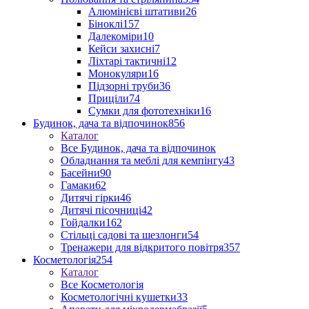
Алюмінієві штативи
26
Біноклі
157
Далекоміри
10
Кейси захисні
7
Ліхтарі тактичні
12
Монокуляри
16
Підзорні труби
36
Приціли
74
Сумки для фототехніки
16
Будинок, дача та відпочинок
856
Каталог
Все Будинок, дача та відпочинок
Обладнання та меблі для кемпінгу
43
Басейни
90
Гамаки
62
Дитячі гірки
46
Дитячі пісочниці
42
Гойдалки
162
Стільці садові та шезлонги
54
Тренажери для відкритого повітря
357
Косметологія
254
Каталог
Все Косметологія
Косметологічні кушетки
33