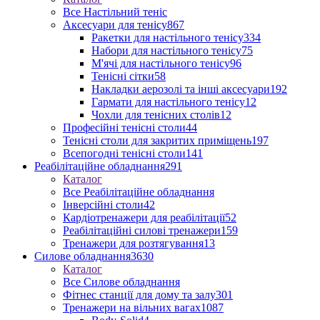
Все Настільний теніс
Аксесуари для тенісу
867
Ракетки для настільного тенісу
334
Набори для настільного тенісу
75
М'ячі для настільного тенісу
96
Тенісні сітки
58
Накладки аерозолі та інші аксесуари
192
Гармати для настільного тенісу
12
Чохли для тенісних столів
12
Професійні тенісні столи
44
Тенісні столи для закритих приміщень
197
Всепогодні тенісні столи
141
Реабілітаційне обладнання
291
Каталог
Все Реабілітаційне обладнання
Інверсійні столи
42
Кардіотренажери для реабілітації
52
Реабілітаційні силові тренажери
159
Тренажери для розтягування
13
Силове обладнання
3630
Каталог
Все Силове обладнання
Фітнес станції для дому та залу
301
Тренажери на вільних вагах
1087