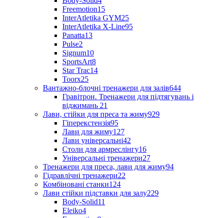
Body-Solid
4
Freemotion
15
InterAtletika GYM
25
InterAtletika X-Line
95
Panatta
13
Pulse
2
Signum
10
SportsArt
8
Star Trac
14
Toorx
25
Вантажно-блочні тренажери для залів
644
Гравітрон. Тренажери для підтягувань і
віджимань
21
Лави, стійки для преса та жиму
929
Гіперекстензія
95
Лави для жиму
127
Лави універсальні
42
Столи для армреслінгу
16
Універсальні тренажери
27
Тренажери для преса, лави для жиму
94
Гідравлічні тренажери
22
Комбіновані станки
124
Лави стійки підставки для залу
229
Body-Solid
11
Eleiko
4