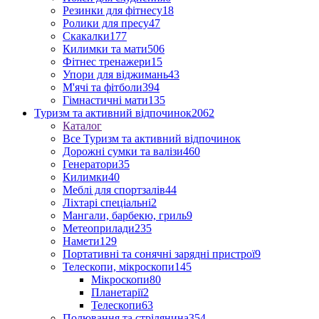
Резинки для фітнесу
18
Ролики для пресу
47
Скакалки
177
Килимки та мати
506
Фітнес тренажери
15
Упори для віджимань
43
М'ячі та фітболи
394
Гімнастичні мати
135
Туризм та активний відпочинок
2062
Каталог
Все Туризм та активний відпочинок
Дорожні сумки та валізи
460
Генератори
35
Килимки
40
Меблі для спортзалів
44
Ліхтарі спеціальні
2
Мангали, барбекю, гриль
9
Метеоприлади
235
Намети
129
Портативні та сонячні зарядні пристрої
9
Телескопи, мікроскопи
145
Мікроскопи
80
Планетарії
2
Телескопи
63
Полювання та стрілянина
354