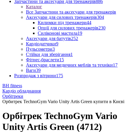
Запчастини та аксесуари для тренажерів
886
Каталог
Все Запчастини та аксесуари для тренажерів
Аксесуари для силових тренажерів
304
Килимки під тренажери
44
Опції для силових тренажерів
230
Силіконові мастила
19
Аксесуари для батутів
252
Кардіодатчики
9
Пульсометри
3
Стійки для зберігання
1
Фітнес-браслети
15
Аксесуари для медичних меблів та техніки
17
Ваги
39
Розпродаж з вітрини
175
BH fitness
Кардіо обладнання
Орбітреки
Орбитрек TechnoGym Vario Unity Artis Green купити в Києві
Орбітрек TechnoGym Vario
Unity Artis Green (4712)