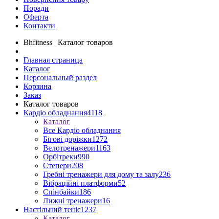
Поради
Оферта
Контакти
Bhfitness | Каталог товаров
Главная страница
Каталог
Персональный раздел
Корзина
Заказ
Каталог товаров
Кардіо обладнання
4118
Каталог
Все Кардіо обладнання
Бігові доріжки
1272
Велотренажери
1163
Орбітреки
990
Степери
208
Гребні тренажери для дому та залу
236
Вібраційні платформи
52
Спінбайки
186
Лижні тренажери
16
Настільний теніс
1237
Каталог