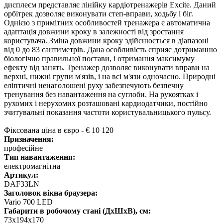
дисплеєм представляє лінійку кардіотренажерів Excite. Даний
орбітрек дозволяє виконувати степ-вправи, ходьбу і біг.
Однією з примітних особливостей тренажера є автоматична
адаптація довжини кроку в залежності від зростання
користувача. Зміна довжини кроку здійснюється в діапазоні
від 0 до 83 сантиметрів. Дана особливість сприяє дотриманню
біологічно правильної постави, і отримання максимуму
ефекту від занять. Тренажер дозволяє виконувати вправи на
верхні, нижні групи м'язів, і на всі м'язи одночасно. Природні
еліптичні ненаголошені руху забезпечують безпечну
тренування без навантаження на суглоби. На рукоятках і
рухомих і нерухомих розташовані кардиодатчики, постійно
зчитувальні показання частоти користувальницького пульсу.
Фіксована ціна в євро - € 10 120
Призначення:
професійне
Тип навантаження:
електромагнітна
Артикул:
DAF33LN
Заголовок вікна браузера:
Vario 700 LED
Габарити в робочому стані (ДхШхВ), см:
73x194x170