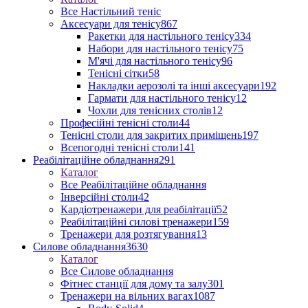
Все Настільний теніс
Аксесуари для тенісу
867
Ракетки для настільного тенісу
334
Набори для настільного тенісу
75
М'ячі для настільного тенісу
96
Тенісні сітки
58
Накладки аерозолі та інші аксесуари
192
Гармати для настільного тенісу
12
Чохли для тенісних столів
12
Професійні тенісні столи
44
Тенісні столи для закритих приміщень
197
Всепогодні тенісні столи
141
Реабілітаційне обладнання
291
Каталог
Все Реабілітаційне обладнання
Інверсійні столи
42
Кардіотренажери для реабілітації
52
Реабілітаційні силові тренажери
159
Тренажери для розтягування
13
Силове обладнання
3630
Каталог
Все Силове обладнання
Фітнес станції для дому та залу
301
Тренажери на вільних вагах
1087