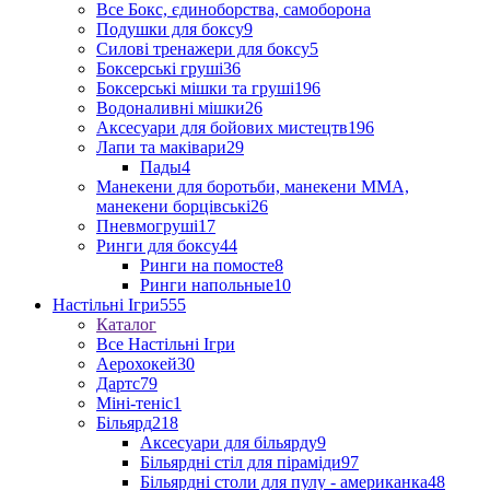
Все Бокс, єдиноборства, самоборона
Подушки для боксу
9
Силові тренажери для боксу
5
Боксерські груші
36
Боксерські мішки та груші
196
Водоналивні мішки
26
Аксесуари для бойових мистецтв
196
Лапи та маківари
29
Пады
4
Манекени для боротьби, манекени ММА,
манекени борцівські
26
Пневмогруші
17
Ринги для боксу
44
Ринги на помосте
8
Ринги напольные
10
Настільні Ігри
555
Каталог
Все Настільні Ігри
Аерохокей
30
Дартс
79
Міні-теніс
1
Більярд
218
Аксесуари для більярду
9
Більярдні стіл для піраміди
97
Більярдні столи для пулу - американка
48