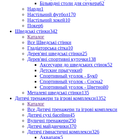
Більярдні столи для снукера
62
Нарди
1
Настільний футбол
170
Настільний хокей
10
Покер
6
Шведські стінки
342
Каталог
Все Шведські стінки
Гладіаторська сітка
10
Дерев'яні шведські стінки
25
Дерев'яні спортивні куточки
138
Аксесуари до шведських стінок
52
Детские прыгунки
0
Спортивный уголок - Бук
0
Спортивный уголок - Сосна
2
Спортивный уголок - Цветной
0
Металеві шведські стінки
135
Дитячі тренажери та ігрові комплекси
1352
Каталог
Все Дитячі тренажери та ігрові комплекси
Дитячі сухі басейни
45
Вуличні тренажери
250
Дитячі майданчики
370
Дитячі гімнастичні комплекси
326
Аквапарк
5