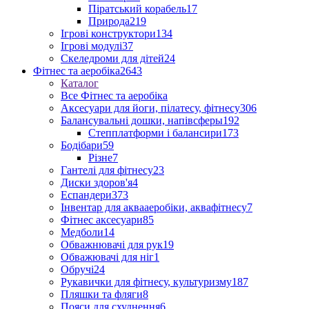
Піратський корабель
17
Природа
219
Ігрові конструктори
134
Ігрові модулі
37
Скеледроми для дітей
24
Фітнес та аеробіка
2643
Каталог
Все Фітнес та аеробіка
Аксесуари для йоги, пілатесу, фітнесу
306
Балансувальні дошки, напівсферы
192
Степплатформи і балансири
173
Бодібари
59
Різне
7
Гантелі для фітнесу
23
Диски здоров'я
4
Еспандери
373
Інвентар для аквааеробіки, аквафітнесу
7
Фітнес аксесуари
85
Медболи
14
Обважнювачі для рук
19
Обважювачі для ніг
1
Обручі
24
Рукавички для фітнесу, культуризму
187
Пляшки та фляги
8
Пояси для схуднення
6