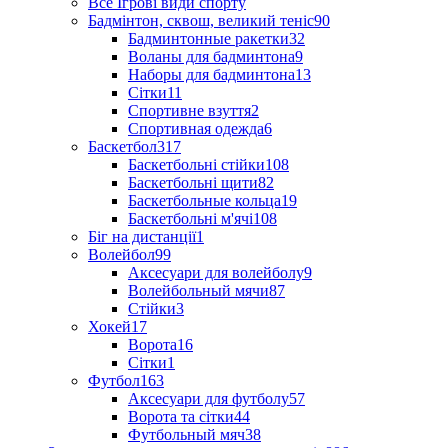
Все Ігрові види спорту
Бадмінтон, сквош, великий теніс
90
Бадминтонные ракетки
32
Воланы для бадминтона
9
Наборы для бадминтона
13
Сітки
11
Спортивне взуття
2
Спортивная одежда
6
Баскетбол
317
Баскетбольні стійки
108
Баскетбольні щити
82
Баскетбольные кольца
19
Баскетбольні м'ячі
108
Біг на дистанції
1
Волейбол
99
Аксесуари для волейболу
9
Волейбольный мячи
87
Стійки
3
Хокей
17
Ворота
16
Сітки
1
Футбол
163
Аксесуари для футболу
57
Ворота та сітки
44
Футбольный мяч
38