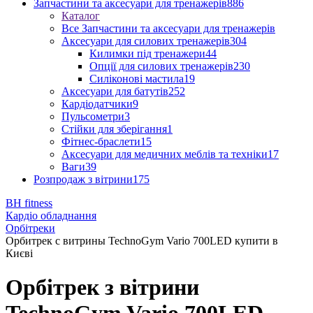
Запчастини та аксесуари для тренажерів
886
Каталог
Все Запчастини та аксесуари для тренажерів
Аксесуари для силових тренажерів
304
Килимки під тренажери
44
Опції для силових тренажерів
230
Силіконові мастила
19
Аксесуари для батутів
252
Кардіодатчики
9
Пульсометри
3
Стійки для зберігання
1
Фітнес-браслети
15
Аксесуари для медичних меблів та техніки
17
Ваги
39
Розпродаж з вітрини
175
BH fitness
Кардіо обладнання
Орбітреки
Орбитрек с витрины TechnoGym Vario 700LED купити в
Києві
Орбітрек з вітрини