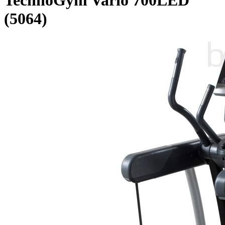
TechnoGym Vario 700LED
(5064)