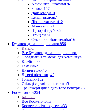
Алюмінієві штативи
26
Біноклі
157
Далекоміри
10
Кейси захисні
7
Ліхтарі тактичні
12
Монокуляри
16
Підзорні труби
36
Приціли
74
Сумки для фототехніки
16
Будинок, дача та відпочинок
856
Каталог
Все Будинок, дача та відпочинок
Обладнання та меблі для кемпінгу
43
Басейни
90
Гамаки
62
Дитячі гірки
46
Дитячі пісочниці
42
Гойдалки
162
Стільці садові та шезлонги
54
Тренажери для відкритого повітря
357
Косметологія
254
Каталог
Все Косметологія
Косметологічні кушетки
33