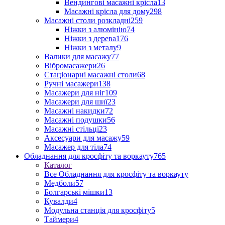
Вендингові масажні крісла
13
Масажні крісла для дому
298
Масажні столи розкладні
259
Ніжки з алюмінію
74
Ніжки з дерева
176
Ніжки з металу
9
Валики для масажу
77
Вібромасажери
26
Стаціонарні масажні столи
68
Ручні масажери
138
Масажери для ніг
109
Масажери для шиї
23
Масажні накидки
72
Масажні подушки
56
Масажні стільці
23
Аксесуари для масажу
59
Масажер для тіла
74
Обладнання для кросфіту та воркауту
765
Каталог
Все Обладнання для кросфіту та воркауту
Медболи
57
Болгарські мішки
13
Кувалди
4
Модульна станція для кросфіту
5
Таймери
4