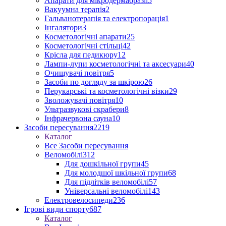
Апарати для мікродермабразії
5
Вакуумна терапія
2
Гальванотерапія та електропорація
1
Інгалятори
3
Косметологічні апарати
25
Косметологічні стільці
42
Крісла для педикюру
12
Лампи-лупи косметологічні та аксесуари
40
Очищувачі повітря
5
Засоби по догляду за шкірою
26
Перукарські та косметологічні візки
29
Зволожувачі повітря
10
Ультразвукові скрабери
8
Інфрачервона сауна
10
Засоби пересування
2219
Каталог
Все Засоби пересування
Веломобілі
312
Для дошкільної групи
45
Для молодшої шкільної групи
68
Для підлітків веломобілі
57
Універсальні веломобілі
143
Електровелосипеди
236
Ігрові види спорту
687
Каталог