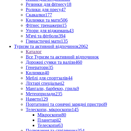
Резинки для фітнесу
18
Ролики для пресу
47
Скакалки
177
Килимки та мати
506
Фітнес тренажери
15
Упори для віджимань
43
М'ячі та фітболи
394
Гімнастичні мати
135
Туризм та активний відпочинок
2062
Каталог
Все Туризм та активний відпочинок
Дорожні сумки та валізи
460
Генератори
35
Килимки
40
Меблі для спортзалів
44
Ліхтарі спеціальні
2
Мангали, барбекю, гриль
9
Метеоприлади
235
Намети
129
Портативні та сонячні зарядні пристрої
9
Телескопи, мікроскопи
145
Мікроскопи
80
Планетарії
2
Телескопи
63
Полювання та стрілянина
354