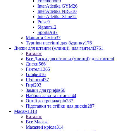
Freemotion
9
InterAtletika GYM
26
InterAtletika NRG
10
InterAtletika Xline
12
Pulse
9
Signum
12
SportsArt
7
Машини Сміта
37
Турніки настінні для будинку
176
Диски для штанги (млинці), для гантелі
3761
Каталог
Все Диски для штанги (млинці), для гантелі
Диски
566
Гантелі
1365
Грифи
416
Штанги
437
Гирі
293
Замки для грифів
66
Набори лава та штанга
44
Опції до тренажерів
287
Підставки та стійки для дисків
287
Масаж
1318
Каталог
Все Масаж
Масажні крісла
314