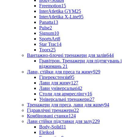
Body-Solid
4
Freemotion
15
InterAtletika GYM
25
InterAtletika X-Line
95
Panatta
13
Pulse
2
Signum
10
SportsArt
8
Star Trac
14
Toorx
25
Вантажно-блочні тренажери для залів
644
Гравітрон. Тренажери для підтягувань і
віджимань
21
Лави, стійки для преса та жиму
929
Гіперекстензія
95
Лави для жиму
127
Лави універсальні
42
Столи для армреслінгу
16
Універсальні тренажери
27
Тренажери для преса, лави для жиму
94
Гідравлічні тренажери
22
Комбіновані станки
124
Лави стійки підставки для залу
229
Body-Solid
11
Eleiko
4