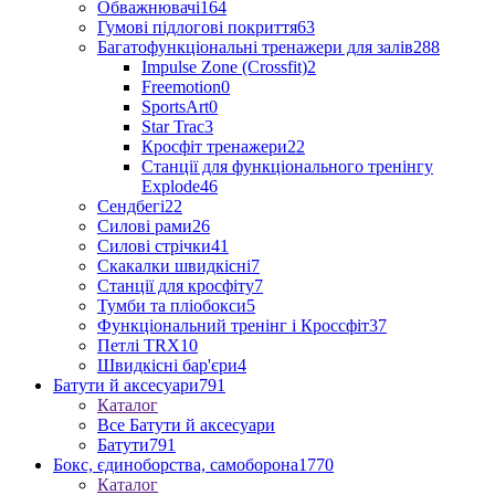
Обважнювачі
164
Гумові підлогові покриття
63
Багатофункціональні тренажери для залів
288
Impulse Zone (Crossfit)
2
Freemotion
0
SportsArt
0
Star Trac
3
Кросфіт тренажери
22
Станції для функціонального тренінгу
Explode
46
Сендбегі
22
Силові рами
26
Силові стрічки
41
Скакалки швидкісні
7
Станції для кросфіту
7
Тумби та пліобокси
5
Функціональний тренінг і Кроссфіт
37
Петлі TRX
10
Швидкісні бар'єри
4
Батути й аксесуари
791
Каталог
Все Батути й аксесуари
Батути
791
Бокс, єдиноборства, самоборона
1770
Каталог