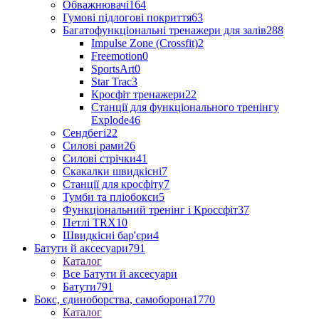
Обважнювачі
164
Гумові підлогові покриття
63
Багатофункціональні тренажери для залів
288
Impulse Zone (Crossfit)
2
Freemotion
0
SportsArt
0
Star Trac
3
Кросфіт тренажери
22
Станції для функціонального тренінгу
Explode
46
Сендбегі
22
Силові рами
26
Силові стрічки
41
Скакалки швидкісні
7
Станції для кросфіту
7
Тумби та пліобокси
5
Функціональний тренінг і Кроссфіт
37
Петлі TRX
10
Швидкісні бар'єри
4
Батути й аксесуари
791
Каталог
Все Батути й аксесуари
Батути
791
Бокс, єдиноборства, самоборона
1770
Каталог