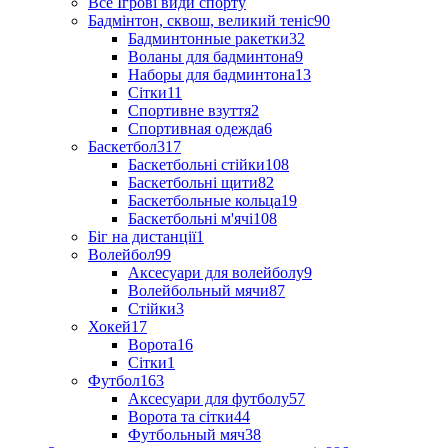
Все Ігрові види спорту
Бадмінтон, сквош, великий теніс
90
Бадминтонные ракетки
32
Воланы для бадминтона
9
Наборы для бадминтона
13
Сітки
11
Спортивне взуття
2
Спортивная одежда
6
Баскетбол
317
Баскетбольні стійки
108
Баскетбольні щити
82
Баскетбольные кольца
19
Баскетбольні м'ячі
108
Біг на дистанції
1
Волейбол
99
Аксесуари для волейболу
9
Волейбольный мячи
87
Стійки
3
Хокей
17
Ворота
16
Сітки
1
Футбол
163
Аксесуари для футболу
57
Ворота та сітки
44
Футбольный мяч
38