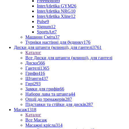
Freemotion
9
InterAtletika GYM
26
InterAtletika NRG
10
InterAtletika Xline
12
Pulse
9
Signum
12
SportsArt
7
Машини Сміта
37
Турніки настінні для будинку
176
Диски для штанги (млинці), для гантелі
3761
Каталог
Все Диски для штанги (млинці), для гантелі
Диски
566
Гантелі
1365
Грифи
416
Штанги
437
Гирі
293
Замки для грифів
66
Набори лава та штанга
44
Опції до тренажерів
287
Підставки та стійки для дисків
287
Масаж
1318
Каталог
Все Масаж
Масажні крісла
314