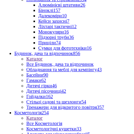
Алюмінієві штативи
26
Біноклі
157
Далекоміри
10
Кейси захисні
7
Ліхтарі тактичні
12
Монокуляри
16
Підзорні труби
36
Приціли
74
Сумки для фототехніки
16
Будинок, дача та відпочинок
856
Каталог
Все Будинок, дача та відпочинок
Обладнання та меблі для кемпінгу
43
Басейни
90
Гамаки
62
Дитячі гірки
46
Дитячі пісочниці
42
Гойдалки
162
Стільці садові та шезлонги
54
Тренажери для відкритого повітря
357
Косметологія
254
Каталог
Все Косметологія
Косметологічні кушетки
33