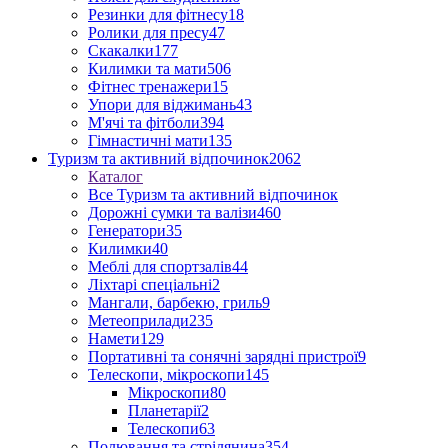
Резинки для фітнесу
18
Ролики для пресу
47
Скакалки
177
Килимки та мати
506
Фітнес тренажери
15
Упори для віджимань
43
М'ячі та фітболи
394
Гімнастичні мати
135
Туризм та активний відпочинок
2062
Каталог
Все Туризм та активний відпочинок
Дорожні сумки та валізи
460
Генератори
35
Килимки
40
Меблі для спортзалів
44
Ліхтарі спеціальні
2
Мангали, барбекю, гриль
9
Метеоприлади
235
Намети
129
Портативні та сонячні зарядні пристрої
9
Телескопи, мікроскопи
145
Мікроскопи
80
Планетарії
2
Телескопи
63
Полювання та стрілянина
354