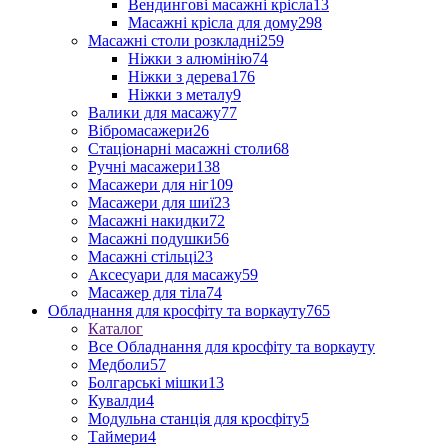
Вендингові масажні крісла
13
Масажні крісла для дому
298
Масажні столи розкладні
259
Ніжки з алюмінію
74
Ніжки з дерева
176
Ніжки з металу
9
Валики для масажу
77
Вібромасажери
26
Стаціонарні масажні столи
68
Ручні масажери
138
Масажери для ніг
109
Масажери для шиї
23
Масажні накидки
72
Масажні подушки
56
Масажні стільці
23
Аксесуари для масажу
59
Масажер для тіла
74
Обладнання для кросфіту та воркауту
765
Каталог
Все Обладнання для кросфіту та воркауту
Медболи
57
Болгарські мішки
13
Кувалди
4
Модульна станція для кросфіту
5
Таймери
4