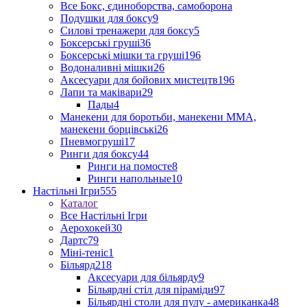
Все Бокс, єдиноборства, самоборона
Подушки для боксу
9
Силові тренажери для боксу
5
Боксерські груші
36
Боксерські мішки та груші
196
Водоналивні мішки
26
Аксесуари для бойових мистецтв
196
Лапи та маківари
29
Пады
4
Манекени для боротьби, манекени ММА,
манекени борцівські
26
Пневмогруші
17
Ринги для боксу
44
Ринги на помосте
8
Ринги напольные
10
Настільні Ігри
555
Каталог
Все Настільні Ігри
Аерохокей
30
Дартс
79
Міні-теніс
1
Більярд
218
Аксесуари для більярду
9
Більярдні стіл для піраміди
97
Більярдні столи для пулу - американка
48