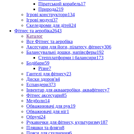
Піратський корабель
17
Природа
219
Ігрові конструктори
134
Ігрові модулі
37
Скеледроми для дітей
24
Фітнес та аеробіка
2643
Каталог
Все Фітнес та аеробіка
Аксесуари для йоги, пілатесу, фітнесу
306
Балансувальні дошки, напівсферы
192
Степплатформи і балансири
173
Бодібари
59
Різне
7
Гантелі для фітнесу
23
Диски здоров'я
4
Еспандери
373
Інвентар для аквааеробіки, аквафітнесу
7
Фітнес аксесуари
85
Медболи
14
Обважнювачі для рук
19
Обважювачі для ніг
1
Обручі
24
Рукавички для фітнесу, культуризму
187
Пляшки та фляги
8
Пояси для схуднення
6