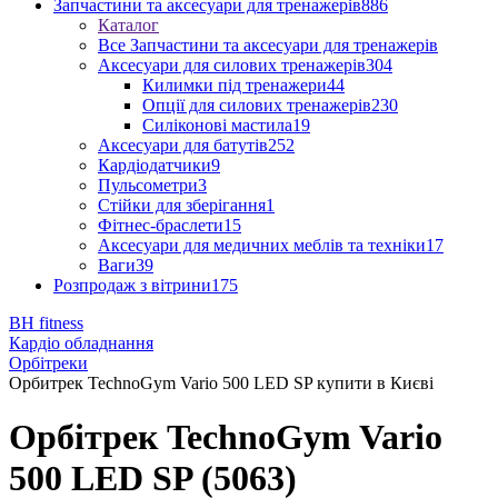
Запчастини та аксесуари для тренажерів
886
Каталог
Все Запчастини та аксесуари для тренажерів
Аксесуари для силових тренажерів
304
Килимки під тренажери
44
Опції для силових тренажерів
230
Силіконові мастила
19
Аксесуари для батутів
252
Кардіодатчики
9
Пульсометри
3
Стійки для зберігання
1
Фітнес-браслети
15
Аксесуари для медичних меблів та техніки
17
Ваги
39
Розпродаж з вітрини
175
BH fitness
Кардіо обладнання
Орбітреки
Орбитрек TechnoGym Vario 500 LED SP купити в Києві
Орбітрек TechnoGym Vario
500 LED SP (5063)