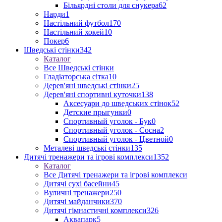
Більярдні столи для снукера
62
Нарди
1
Настільний футбол
170
Настільний хокей
10
Покер
6
Шведські стінки
342
Каталог
Все Шведські стінки
Гладіаторська сітка
10
Дерев'яні шведські стінки
25
Дерев'яні спортивні куточки
138
Аксесуари до шведських стінок
52
Детские прыгунки
0
Спортивный уголок - Бук
0
Спортивный уголок - Сосна
2
Спортивный уголок - Цветной
0
Металеві шведські стінки
135
Дитячі тренажери та ігрові комплекси
1352
Каталог
Все Дитячі тренажери та ігрові комплекси
Дитячі сухі басейни
45
Вуличні тренажери
250
Дитячі майданчики
370
Дитячі гімнастичні комплекси
326
Аквапарк
5