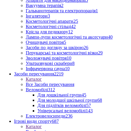
Апарати для мікродермабразії
5
Вакуумна терапія
2
Гальванотерапія та електропорація
1
Інгалятори
3
Косметологічні апарати
25
Косметологічні стільці
42
Крісла для педикюру
12
Лампи-лупи косметологічні та аксесуари
40
Очищувачі повітря
5
Засоби по догляду за шкірою
26
Перукарські та косметологічні візки
29
Зволожувачі повітря
10
Ультразвукові скрабери
8
Інфрачервона сауна
10
Засоби пересування
2219
Каталог
Все Засоби пересування
Веломобілі
312
Для дошкільної групи
45
Для молодшої шкільної групи
68
Для підлітків веломобілі
57
Універсальні веломобілі
143
Електровелосипеди
236
Ігрові види спорту
687
Каталог