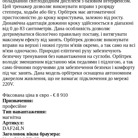
обладнаний світлодіодним дисплеєм з базовим інтерфейсом.
Цей тренажер дозволяє виконувати вправи з розряду
степпера, ходьби або бігу. Орбітрек має автоматичної
пристосовністю до кроку користувача, залежно від росту.
Динамічна адаптація довжини кроку здійснюється в діапазоні
від 0 до 83 сантиметрів. Дана особливість дозволяє
дотримуватися біологічно правильну поставу, і витягувати
максимум ефекту від занять. Орбітрек дозволяє виконувати
вправи на верхні і нижні групи м'язів окремо, а так само на всі
м'язи одночасно. Природні еліптичні руху забезпечують
безпечну тренування без навантаження на суглоби. Орбітрек
володіє зменшеним відстанню між педалями і підлогою, а так
само бічними поручнями для забезпечення безпеки і комфорту
під час занять. Дана модель орбітреки оснащена автономним
джерелом живлення, що не вимагає підключення до мережі
220V.
Фіксована ціна в євро - € 8 910
Призначення:
професійне
Тип навантаження:
магнітна
Артикул:
DAF24LN
Заголовок вікна браузера: