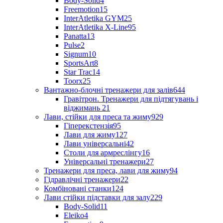
Body-Solid
4
Freemotion
15
InterAtletika GYM
25
InterAtletika X-Line
95
Panatta
13
Pulse
2
Signum
10
SportsArt
8
Star Trac
14
Toorx
25
Вантажно-блочні тренажери для залів
644
Гравітрон. Тренажери для підтягувань і
віджимань
21
Лави, стійки для преса та жиму
929
Гіперекстензія
95
Лави для жиму
127
Лави універсальні
42
Столи для армреслінгу
16
Універсальні тренажери
27
Тренажери для преса, лави для жиму
94
Гідравлічні тренажери
22
Комбіновані станки
124
Лави стійки підставки для залу
229
Body-Solid
11
Eleiko
4