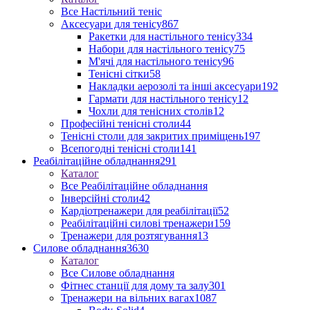
Все Настільний теніс
Аксесуари для тенісу
867
Ракетки для настільного тенісу
334
Набори для настільного тенісу
75
М'ячі для настільного тенісу
96
Тенісні сітки
58
Накладки аерозолі та інші аксесуари
192
Гармати для настільного тенісу
12
Чохли для тенісних столів
12
Професійні тенісні столи
44
Тенісні столи для закритих приміщень
197
Всепогодні тенісні столи
141
Реабілітаційне обладнання
291
Каталог
Все Реабілітаційне обладнання
Інверсійні столи
42
Кардіотренажери для реабілітації
52
Реабілітаційні силові тренажери
159
Тренажери для розтягування
13
Силове обладнання
3630
Каталог
Все Силове обладнання
Фітнес станції для дому та залу
301
Тренажери на вільних вагах
1087