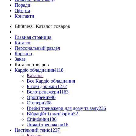
Поради
Оферта
Контакти
Bhfitness | Каталог товаров
Главная страница
Каталог
Персональный раздел
Корзина
Заказ
Каталог товаров
Кардіо обладнання
4118
Каталог
Все Кардіо обладнання
Бігові доріжки
1272
Велотренажери
1163
Орбітреки
990
Степери
208
Гребні тренажери для дому та залу
236
Вібраційні платформи
52
Спінбайки
186
Лижні тренажери
16
Настільний теніс
1237
Каталог