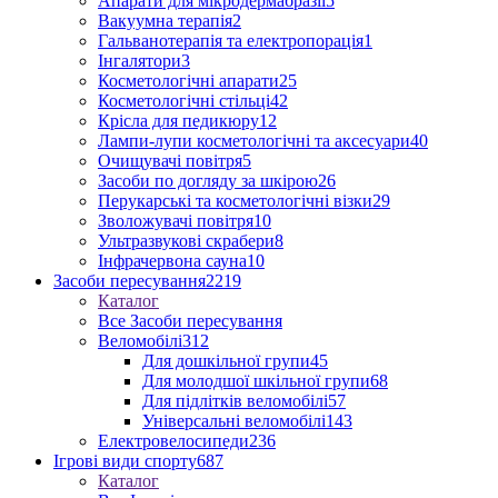
Апарати для мікродермабразії
5
Вакуумна терапія
2
Гальванотерапія та електропорація
1
Інгалятори
3
Косметологічні апарати
25
Косметологічні стільці
42
Крісла для педикюру
12
Лампи-лупи косметологічні та аксесуари
40
Очищувачі повітря
5
Засоби по догляду за шкірою
26
Перукарські та косметологічні візки
29
Зволожувачі повітря
10
Ультразвукові скрабери
8
Інфрачервона сауна
10
Засоби пересування
2219
Каталог
Все Засоби пересування
Веломобілі
312
Для дошкільної групи
45
Для молодшої шкільної групи
68
Для підлітків веломобілі
57
Універсальні веломобілі
143
Електровелосипеди
236
Ігрові види спорту
687
Каталог