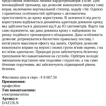
представник новітньої лінійки кардіотренажерів Excite. Цей
інноваційний тренажер, що дозволяє виконувати широку гаму
вправ, включаючи вертикальний степпер, ходьбу і біг. Однією
з примітних особливостей орбітреки є автоматична
пристосовність до кроку користувача. В залежності від росту
користувача відбувається динамічна адаптація довжини кроку,
яка здійснюється в діапазоні від 0 до 83 сантиметрів. Варто так
само відзначити, що дана довжина кроку є найдовшою на
ринку подібного тренажерного обладнання. Дана особливість
дозволяє дотримуватися біологічно правильну поставу, і
витягувати максимум ефекту від занять. Орбітрек дозволяє
виконувати вправи на верхні і нижні групи м'язів окремо, і на
всі м'язи одночасно. Природні рухи забезпечують безпечну
тренування без навантаження на суглоби. Орбітрек володіє
зменшеним відстанню між педалями і підлогою, а так само
бічними поручнями, які забезпечують підвищений рівень
безпеки.
Фіксована ціна в євро - € 8 607,50
Призначення:
професійне
Тип навантаження:
електромагнітна
Артикул:
DAF23LN