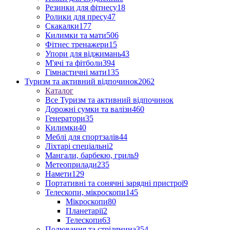
Резинки для фітнесу
18
Ролики для пресу
47
Скакалки
177
Килимки та мати
506
Фітнес тренажери
15
Упори для віджимань
43
М'ячі та фітболи
394
Гімнастичні мати
135
Туризм та активний відпочинок
2062
Каталог
Все Туризм та активний відпочинок
Дорожні сумки та валізи
460
Генератори
35
Килимки
40
Меблі для спортзалів
44
Ліхтарі спеціальні
2
Мангали, барбекю, гриль
9
Метеоприлади
235
Намети
129
Портативні та сонячні зарядні пристрої
9
Телескопи, мікроскопи
145
Мікроскопи
80
Планетарії
2
Телескопи
63
Полювання та стрілянина
354