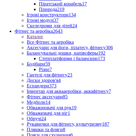
Піратський корабель
17
Природа
219
Ігрові конструктори
134
Ігрові модулі
37
Скеледроми для дітей
24
Фітнес та аеробіка
2643
Каталог
Все Фітнес та аеробіка
Аксесуари для йоги, пілатесу, фітнесу
306
Балансувальні дошки, напівсферы
192
Степплатформи і балансири
173
Бодібари
59
Різне
7
Гантелі для фітнесу
23
Диски здоров'я
4
Еспандери
373
Інвентар для аквааеробіки, аквафітнесу
7
Фітнес аксесуари
85
Медболи
14
Обважнювачі для рук
19
Обважювачі для ніг
1
Обручі
24
Рукавички для фітнесу, культуризму
187
Пляшки та фляги
8
Пояси для схуднення
6