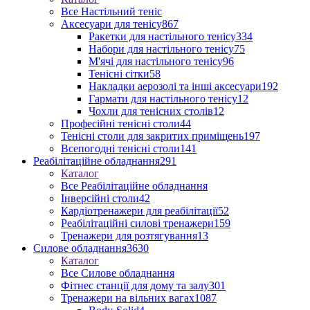
Все Настільний теніс
Аксесуари для тенісу
867
Ракетки для настільного тенісу
334
Набори для настільного тенісу
75
М'ячі для настільного тенісу
96
Тенісні сітки
58
Накладки аерозолі та інші аксесуари
192
Гармати для настільного тенісу
12
Чохли для тенісних столів
12
Професійні тенісні столи
44
Тенісні столи для закритих приміщень
197
Всепогодні тенісні столи
141
Реабілітаційне обладнання
291
Каталог
Все Реабілітаційне обладнання
Інверсійні столи
42
Кардіотренажери для реабілітації
52
Реабілітаційні силові тренажери
159
Тренажери для розтягування
13
Силове обладнання
3630
Каталог
Все Силове обладнання
Фітнес станції для дому та залу
301
Тренажери на вільних вагах
1087