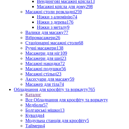
Вендингові масажні крісла
13
Масажні крісла для дому
298
Масажні столи розкладні
259
Ніжки з алюмінію
74
Ніжки з дерева
176
Ніжки з металу
9
Валики для масажу
77
Вібромасажери
26
Стаціонарні масажні столи
68
Ручні масажери
138
Масажери для ніг
109
Масажери для шиї
23
Масажні накидки
72
Масажні подушки
56
Масажні стільці
23
Аксесуари для масажу
59
Масажер для тіла
74
Обладнання для кросфіту та воркауту
765
Каталог
Все Обладнання для кросфіту та воркауту
Медболи
57
Болгарські мішки
13
Кувалди
4
Модульна станція для кросфіту
5
Таймери
4