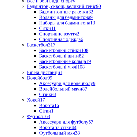
Все Ігрові види спорту
Бадмінтон, сквош, великий теніс
90
Бадминтонные ракетки
32
Воланы для бадминтона
9
Наборы для бадминтона
13
Сітки
11
Спортивне взуття
2
Спортивная одежда
6
Баскетбол
317
Баскетбольні стійки
108
Баскетбольні щити
82
Баскетбольные кольца
19
Баскетбольні м'ячі
108
Біг на дистанції
1
Волейбол
99
Аксесуари для волейболу
9
Волейбольный мячи
87
Стійки
3
Хокей
17
Ворота
16
Сітки
1
Футбол
163
Аксесуари для футболу
57
Ворота та сітки
44
Футбольный мяч
38