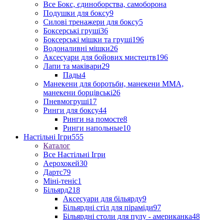
Все Бокс, єдиноборства, самоборона
Подушки для боксу
9
Силові тренажери для боксу
5
Боксерські груші
36
Боксерські мішки та груші
196
Водоналивні мішки
26
Аксесуари для бойових мистецтв
196
Лапи та маківари
29
Пады
4
Манекени для боротьби, манекени ММА,
манекени борцівські
26
Пневмогруші
17
Ринги для боксу
44
Ринги на помосте
8
Ринги напольные
10
Настільні Ігри
555
Каталог
Все Настільні Ігри
Аерохокей
30
Дартс
79
Міні-теніс
1
Більярд
218
Аксесуари для більярду
9
Більярдні стіл для піраміди
97
Більярдні столи для пулу - американка
48