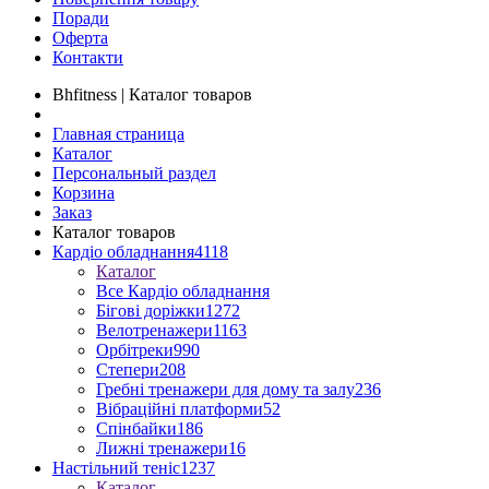
Поради
Оферта
Контакти
Bhfitness | Каталог товаров
Главная страница
Каталог
Персональный раздел
Корзина
Заказ
Каталог товаров
Кардіо обладнання
4118
Каталог
Все Кардіо обладнання
Бігові доріжки
1272
Велотренажери
1163
Орбітреки
990
Степери
208
Гребні тренажери для дому та залу
236
Вібраційні платформи
52
Спінбайки
186
Лижні тренажери
16
Настільний теніс
1237
Каталог