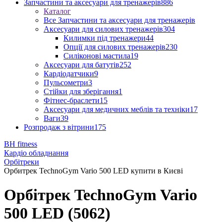
Запчастини та аксесуари для тренажерів
886
Каталог
Все Запчастини та аксесуари для тренажерів
Аксесуари для силових тренажерів
304
Килимки під тренажери
44
Опції для силових тренажерів
230
Силіконові мастила
19
Аксесуари для батутів
252
Кардіодатчики
9
Пульсометри
3
Стійки для зберігання
1
Фітнес-браслети
15
Аксесуари для медичних меблів та техніки
17
Ваги
39
Розпродаж з вітрини
175
BH fitness
Кардіо обладнання
Орбітреки
Орбитрек TechnoGym Vario 500 LED купити в Києві
Орбітрек TechnoGym Vario
500 LED (5062)