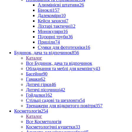
Алюмінієві штативи
26
Біноклі
157
Далекоміри
10
Кейси захисні
7
Ліхтарі тактичні
12
Монокуляри
16
Підзорні труби
36
Приціли
74
Сумки для фототехніки
16
Будинок, дача та відпочинок
856
Каталог
Все Будинок, дача та відпочинок
Обладнання та меблі для кемпінгу
43
Басейни
90
Гамаки
62
Дитячі гірки
46
Дитячі пісочниці
42
Гойдалки
162
Стільці садові та шезлонги
54
Тренажери для відкритого повітря
357
Косметологія
254
Каталог
Все Косметологія
Косметологічні кушетки
33