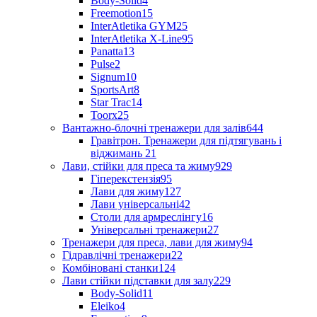
Body-Solid
4
Freemotion
15
InterAtletika GYM
25
InterAtletika X-Line
95
Panatta
13
Pulse
2
Signum
10
SportsArt
8
Star Trac
14
Toorx
25
Вантажно-блочні тренажери для залів
644
Гравітрон. Тренажери для підтягувань і
віджимань
21
Лави, стійки для преса та жиму
929
Гіперекстензія
95
Лави для жиму
127
Лави універсальні
42
Столи для армреслінгу
16
Універсальні тренажери
27
Тренажери для преса, лави для жиму
94
Гідравлічні тренажери
22
Комбіновані станки
124
Лави стійки підставки для залу
229
Body-Solid
11
Eleiko
4