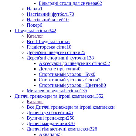
Більярдні столи для снукера
62
Нарди
1
Настільний футбол
170
Настільний хокей
10
Покер
6
Шведські стінки
342
Каталог
Все Шведські стінки
Гладіаторська сітка
10
Дерев'яні шведські стінки
25
Дерев'яні спортивні куточки
138
Аксесуари до шведських стінок
52
Детские прыгунки
0
Спортивный уголок - Бук
0
Спортивный уголок - Сосна
2
Спортивный уголок - Цветной
0
Металеві шведські стінки
135
Дитячі тренажери та ігрові комплекси
1352
Каталог
Все Дитячі тренажери та ігрові комплекси
Дитячі сухі басейни
45
Вуличні тренажери
250
Дитячі майданчики
370
Дитячі гімнастичні комплекси
326
Аквапарк
5