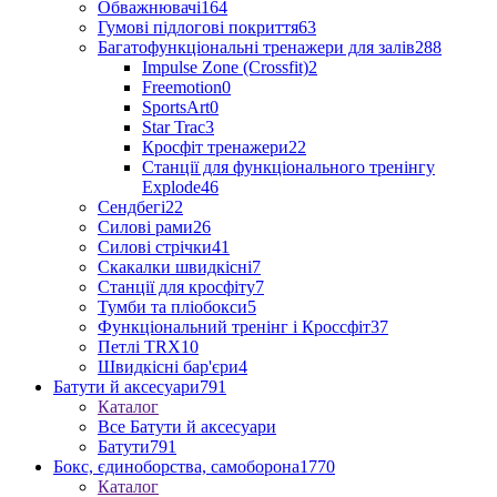
Обважнювачі
164
Гумові підлогові покриття
63
Багатофункціональні тренажери для залів
288
Impulse Zone (Crossfit)
2
Freemotion
0
SportsArt
0
Star Trac
3
Кросфіт тренажери
22
Станції для функціонального тренінгу
Explode
46
Сендбегі
22
Силові рами
26
Силові стрічки
41
Скакалки швидкісні
7
Станції для кросфіту
7
Тумби та пліобокси
5
Функціональний тренінг і Кроссфіт
37
Петлі TRX
10
Швидкісні бар'єри
4
Батути й аксесуари
791
Каталог
Все Батути й аксесуари
Батути
791
Бокс, єдиноборства, самоборона
1770
Каталог