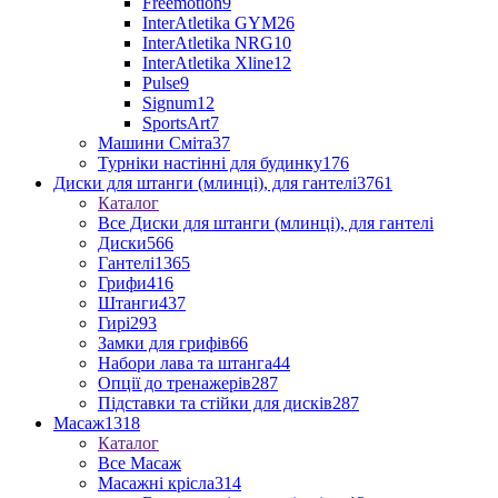
Freemotion
9
InterAtletika GYM
26
InterAtletika NRG
10
InterAtletika Xline
12
Pulse
9
Signum
12
SportsArt
7
Машини Сміта
37
Турніки настінні для будинку
176
Диски для штанги (млинці), для гантелі
3761
Каталог
Все Диски для штанги (млинці), для гантелі
Диски
566
Гантелі
1365
Грифи
416
Штанги
437
Гирі
293
Замки для грифів
66
Набори лава та штанга
44
Опції до тренажерів
287
Підставки та стійки для дисків
287
Масаж
1318
Каталог
Все Масаж
Масажні крісла
314