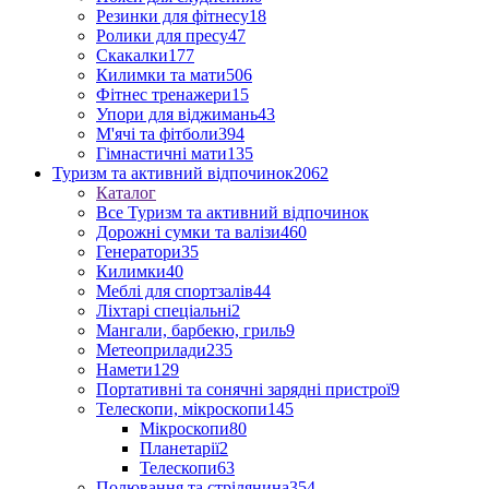
Резинки для фітнесу
18
Ролики для пресу
47
Скакалки
177
Килимки та мати
506
Фітнес тренажери
15
Упори для віджимань
43
М'ячі та фітболи
394
Гімнастичні мати
135
Туризм та активний відпочинок
2062
Каталог
Все Туризм та активний відпочинок
Дорожні сумки та валізи
460
Генератори
35
Килимки
40
Меблі для спортзалів
44
Ліхтарі спеціальні
2
Мангали, барбекю, гриль
9
Метеоприлади
235
Намети
129
Портативні та сонячні зарядні пристрої
9
Телескопи, мікроскопи
145
Мікроскопи
80
Планетарії
2
Телескопи
63
Полювання та стрілянина
354