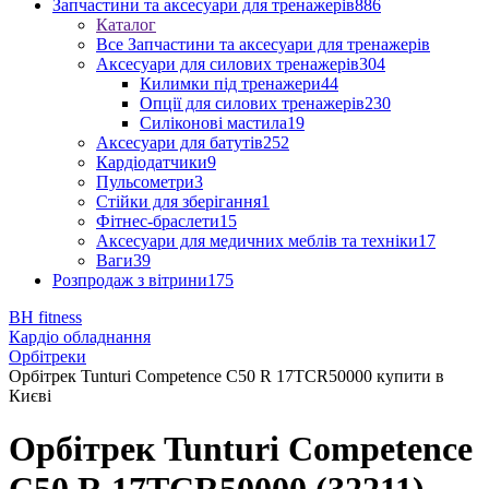
Запчастини та аксесуари для тренажерів
886
Каталог
Все Запчастини та аксесуари для тренажерів
Аксесуари для силових тренажерів
304
Килимки під тренажери
44
Опції для силових тренажерів
230
Силіконові мастила
19
Аксесуари для батутів
252
Кардіодатчики
9
Пульсометри
3
Стійки для зберігання
1
Фітнес-браслети
15
Аксесуари для медичних меблів та техніки
17
Ваги
39
Розпродаж з вітрини
175
BH fitness
Кардіо обладнання
Орбітреки
Орбітрек Tunturi Competence C50 R 17TCR50000 купити в
Києві
Орбітрек Tunturi Competence