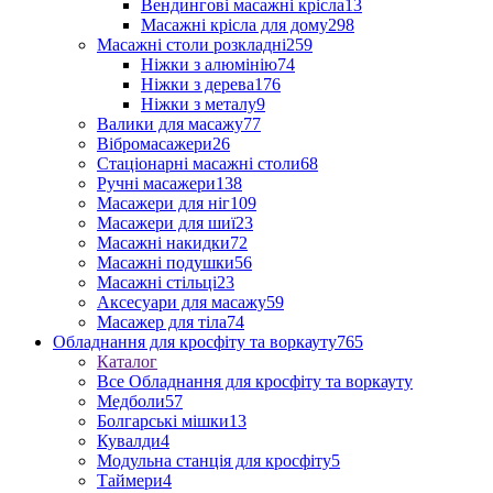
Вендингові масажні крісла
13
Масажні крісла для дому
298
Масажні столи розкладні
259
Ніжки з алюмінію
74
Ніжки з дерева
176
Ніжки з металу
9
Валики для масажу
77
Вібромасажери
26
Стаціонарні масажні столи
68
Ручні масажери
138
Масажери для ніг
109
Масажери для шиї
23
Масажні накидки
72
Масажні подушки
56
Масажні стільці
23
Аксесуари для масажу
59
Масажер для тіла
74
Обладнання для кросфіту та воркауту
765
Каталог
Все Обладнання для кросфіту та воркауту
Медболи
57
Болгарські мішки
13
Кувалди
4
Модульна станція для кросфіту
5
Таймери
4