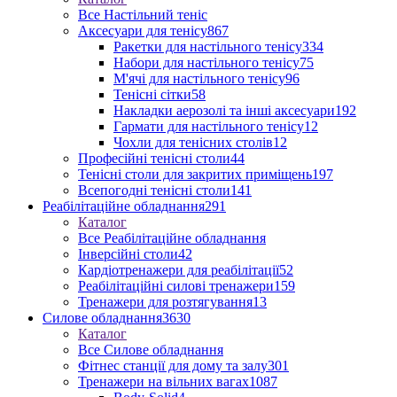
Все Настільний теніс
Аксесуари для тенісу
867
Ракетки для настільного тенісу
334
Набори для настільного тенісу
75
М'ячі для настільного тенісу
96
Тенісні сітки
58
Накладки аерозолі та інші аксесуари
192
Гармати для настільного тенісу
12
Чохли для тенісних столів
12
Професійні тенісні столи
44
Тенісні столи для закритих приміщень
197
Всепогодні тенісні столи
141
Реабілітаційне обладнання
291
Каталог
Все Реабілітаційне обладнання
Інверсійні столи
42
Кардіотренажери для реабілітації
52
Реабілітаційні силові тренажери
159
Тренажери для розтягування
13
Силове обладнання
3630
Каталог
Все Силове обладнання
Фітнес станції для дому та залу
301
Тренажери на вільних вагах
1087