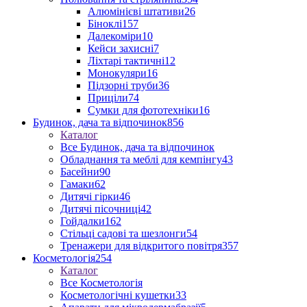
Алюмінієві штативи
26
Біноклі
157
Далекоміри
10
Кейси захисні
7
Ліхтарі тактичні
12
Монокуляри
16
Підзорні труби
36
Приціли
74
Сумки для фототехніки
16
Будинок, дача та відпочинок
856
Каталог
Все Будинок, дача та відпочинок
Обладнання та меблі для кемпінгу
43
Басейни
90
Гамаки
62
Дитячі гірки
46
Дитячі пісочниці
42
Гойдалки
162
Стільці садові та шезлонги
54
Тренажери для відкритого повітря
357
Косметологія
254
Каталог
Все Косметологія
Косметологічні кушетки
33