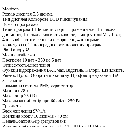
Монітор
Розмір дисплея 5,5 дюйма
Тип дисплея Кольорове LCD підсвічування
Всього програм26
Типи програм 1 Швидкий старт, 1 цільовий час, 1 цільова
дистанція, 1 цільова кількість калорій, 1 жир у тілі/ІМТ, 1 ват,
4 цільові частоти серцевих скорочень, 4 програми
користувача, 12 попередньо встановлених програм
Рівні опору32
Мови англійська
Програма 10 ват - 350 на 5 ват
Фітнес-тестВідновлення
Функції відображення BAI, Час, Відстань, Калорії, Швидкість,
Рівень, Пульс, Обороти в хвилину, Профіль тренування, ВАТ
Загальний
Гальмівна система PMS, сервомотор
Маховик 28 кг
Макс. опір 350 Вт
Максимальний опір при 60 об/хв 250 Вт
Ергометр
Блок живлення 9V/1A
Довжина кроку 16 дюймів / 40 см
ПедаліComfort Grip (регульовані)
Розміри в зібраному вигляді Д 144 х Ш 67 х В 166 см