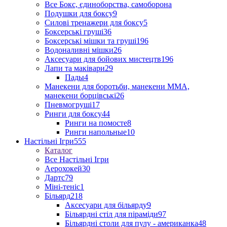
Все Бокс, єдиноборства, самоборона
Подушки для боксу
9
Силові тренажери для боксу
5
Боксерські груші
36
Боксерські мішки та груші
196
Водоналивні мішки
26
Аксесуари для бойових мистецтв
196
Лапи та маківари
29
Пады
4
Манекени для боротьби, манекени ММА,
манекени борцівські
26
Пневмогруші
17
Ринги для боксу
44
Ринги на помосте
8
Ринги напольные
10
Настільні Ігри
555
Каталог
Все Настільні Ігри
Аерохокей
30
Дартс
79
Міні-теніс
1
Більярд
218
Аксесуари для більярду
9
Більярдні стіл для піраміди
97
Більярдні столи для пулу - американка
48