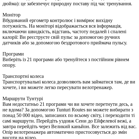
дюйма): це забезпечує природну поставу під час тренування.
Монітор
Вбудований ергометр контролює і вимірює вихідну
потужність. На моніторі відображається вся інформація,
включаючи швидкість, відстань, частоту педалей і спалені
калорії: Ви реєструєте свій пульс за допомогою ручних
датчиків або за допомогою бездротового приймача пульсу.
Програми
Виберіть із 21 програми або тренуйтеся з постійним рівнем
опору.
Транспортні колеса
Транспортувальні колеса дозволяють вам займатися там, де ви
хочете, і ви можете легко пересувати велотренажер.
Маршрути Тунтурі
Вам недостатньо 21 програми чи ви хочете перетнути десь, а
не вдома? За допомогою Tunturi Routes ви можете вибирати з
понад 50 000 відео, записаних по всьому світу, і переходити ті
самі маршрути. Перейдіть уздовж Сени до Ейфелевої вежі, а
завтра перейдіть через Великий каньйон. Все залежить від вас.
Опір велотренажера автоматично пристосовується до змін
висоти на відео.