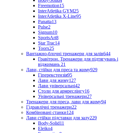
Body-Solid
4
Freemotion
15
InterAtletika GYM
25
InterAtletika X-Line
95
Panatta
13
Pulse
2
Signum
10
SportsArt
8
Star Trac
14
Toorx
25
Вантажно-блочні тренажери для залів
644
Гравітрон. Тренажери для підтягувань і
віджимань
21
Лави, стійки для преса та жиму
929
Гіперекстензія
95
Лави для жиму
127
Лави універсальні
42
Столи для армреслінгу
16
Універсальні тренажери
27
Тренажери для преса, лави для жиму
94
Гідравлічні тренажери
22
Комбіновані станки
124
Лави стійки підставки для залу
229
Body-Solid
11
Eleiko
4