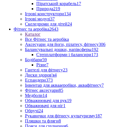
Піратський корабель
17
Природа
219
Ігрові конструктори
134
Ігрові модулі
37
Скеледроми для дітей
24
Фітнес та аеробіка
2643
Каталог
Все Фітнес та аеробіка
Аксесуари для йоги, пілатесу, фітнесу
306
Балансувальні дошки, напівсферы
192
Степплатформи і балансири
173
Бодібари
59
Різне
7
Гантелі для фітнесу
23
Диски здоров'я
4
Еспандери
373
Інвентар для аквааеробіки, аквафітнесу
7
Фітнес аксесуари
85
Медболи
14
Обважнювачі для рук
19
Обважювачі для ніг
1
Обручі
24
Рукавички для фітнесу, культуризму
187
Пляшки та фляги
8
Пояси для схуднення
6