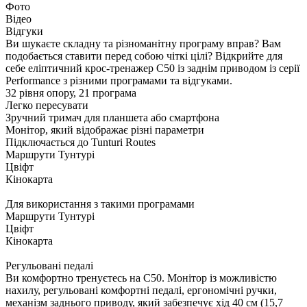
Фото
Відео
Відгуки
Ви шукаєте складну та різноманітну програму вправ? Вам
подобається ставити перед собою чіткі цілі? Відкрийте для
себе еліптичний крос-тренажер C50 із заднім приводом із серії
Performance з різними програмами та відгуками.
32 рівня опору, 21 програма
Легко пересувати
Зручний тримач для планшета або смартфона
Монітор, який відображає різні параметри
Підключається до Tunturi Routes
Маршрути Тунтурі
Цвіфт
Кінокарта
Для використання з такими програмами
Маршрути Тунтурі
Цвіфт
Кінокарта
Регульовані педалі
Ви комфортно тренуєтесь на C50. Монітор із можливістю
нахилу, регульовані комфортні педалі, ергономічні ручки,
механізм заднього приводу, який забезпечує хід 40 см (15,7