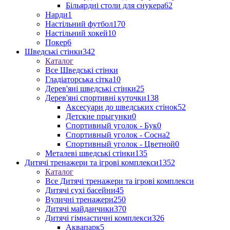
Більярдні столи для снукера
62
Нарди
1
Настільний футбол
170
Настільний хокей
10
Покер
6
Шведські стінки
342
Каталог
Все Шведські стінки
Гладіаторська сітка
10
Дерев'яні шведські стінки
25
Дерев'яні спортивні куточки
138
Аксесуари до шведських стінок
52
Детские прыгунки
0
Спортивный уголок - Бук
0
Спортивный уголок - Сосна
2
Спортивный уголок - Цветной
0
Металеві шведські стінки
135
Дитячі тренажери та ігрові комплекси
1352
Каталог
Все Дитячі тренажери та ігрові комплекси
Дитячі сухі басейни
45
Вуличні тренажери
250
Дитячі майданчики
370
Дитячі гімнастичні комплекси
326
Аквапарк
5