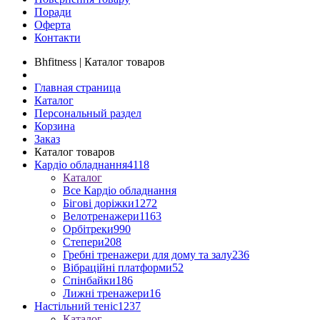
Поради
Оферта
Контакти
Bhfitness | Каталог товаров
Главная страница
Каталог
Персональный раздел
Корзина
Заказ
Каталог товаров
Кардіо обладнання
4118
Каталог
Все Кардіо обладнання
Бігові доріжки
1272
Велотренажери
1163
Орбітреки
990
Степери
208
Гребні тренажери для дому та залу
236
Вібраційні платформи
52
Спінбайки
186
Лижні тренажери
16
Настільний теніс
1237
Каталог