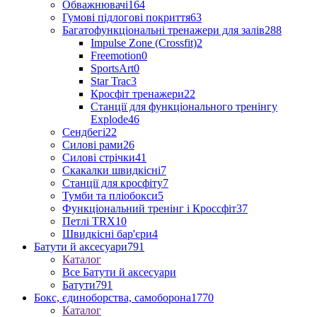
Обважнювачі
164
Гумові підлогові покриття
63
Багатофункціональні тренажери для залів
288
Impulse Zone (Crossfit)
2
Freemotion
0
SportsArt
0
Star Trac
3
Кросфіт тренажери
22
Станції для функціонального тренінгу
Explode
46
Сендбегі
22
Силові рами
26
Силові стрічки
41
Скакалки швидкісні
7
Станції для кросфіту
7
Тумби та пліобокси
5
Функціональний тренінг і Кроссфіт
37
Петлі TRX
10
Швидкісні бар'єри
4
Батути й аксесуари
791
Каталог
Все Батути й аксесуари
Батути
791
Бокс, єдиноборства, самоборона
1770
Каталог