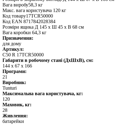
Вага виробу58,3 кг
Макс. вага користувача 120 кг
Код товару17TCR50000
Код EAN 8717842028384
Розміри ящика Д 145 х Ш 45 х В 68 см
Вага коробки 64,3 кг
Призначення:
для дому
Артикул:
C50 R 17TCR50000
Габарити в робочому стані (ДхШхВ), см:
144 x 67 x 166
Програми:
21
Виробник:
Tunturi
Максимальна вага користувача, кг:
120
Маховик, кг:
28
Живлення:
батарейки