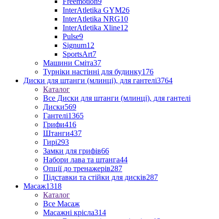
Freemotion
9
InterAtletika GYM
26
InterAtletika NRG
10
InterAtletika Xline
12
Pulse
9
Signum
12
SportsArt
7
Машини Сміта
37
Турніки настінні для будинку
176
Диски для штанги (млинці), для гантелі
3764
Каталог
Все Диски для штанги (млинці), для гантелі
Диски
569
Гантелі
1365
Грифи
416
Штанги
437
Гирі
293
Замки для грифів
66
Набори лава та штанга
44
Опції до тренажерів
287
Підставки та стійки для дисків
287
Масаж
1318
Каталог
Все Масаж
Масажні крісла
314