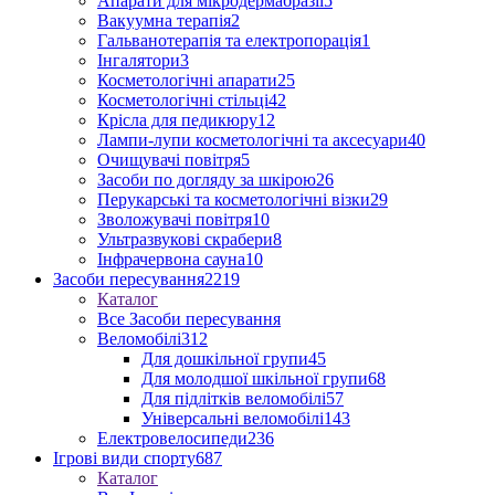
Апарати для мікродермабразії
5
Вакуумна терапія
2
Гальванотерапія та електропорація
1
Інгалятори
3
Косметологічні апарати
25
Косметологічні стільці
42
Крісла для педикюру
12
Лампи-лупи косметологічні та аксесуари
40
Очищувачі повітря
5
Засоби по догляду за шкірою
26
Перукарські та косметологічні візки
29
Зволожувачі повітря
10
Ультразвукові скрабери
8
Інфрачервона сауна
10
Засоби пересування
2219
Каталог
Все Засоби пересування
Веломобілі
312
Для дошкільної групи
45
Для молодшої шкільної групи
68
Для підлітків веломобілі
57
Універсальні веломобілі
143
Електровелосипеди
236
Ігрові види спорту
687
Каталог