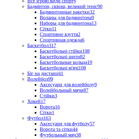
Все Ігрові види спорту
Бадмінтон, сквош, великий теніс
90
Бадминтонные ракетки
32
Воланы для бадминтона
9
Наборы для бадминтона
13
Сітки
11
Спортивне взуття
2
Спортивная одежда
6
Баскетбол
317
Баскетбольні стійки
108
Баскетбольні щити
82
Баскетбольные кольца
19
Баскетбольні м'ячі
108
Біг на дистанції
1
Волейбол
99
Аксесуари для волейболу
9
Волейбольный мячи
87
Стійки
3
Хокей
17
Ворота
16
Сітки
1
Футбол
163
Аксесуари для футболу
57
Ворота та сітки
44
Футбольный мяч
38