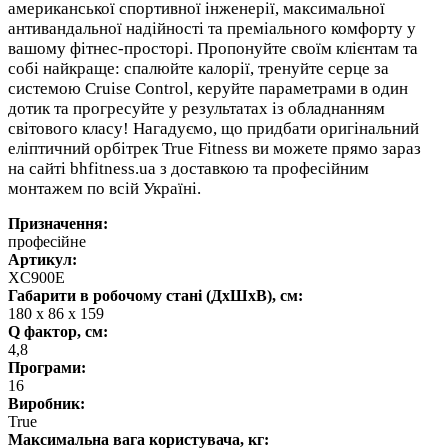
американської спортивної інженерії, максимальної
антивандальної надійності та преміального комфорту у
вашому фітнес-просторі. Пропонуйте своїм клієнтам та
собі найкраще: спалюйте калорії, тренуйте серце за
системою Cruise Control, керуйте параметрами в один
дотик та прогресуйте у результатах із обладнанням
світового класу! Нагадуємо, що придбати оригінальний
еліптичний орбітрек True Fitness ви можете прямо зараз
на сайті bhfitness.ua з доставкою та професійним
монтажем по всій Україні.
Призначення:
професійне
Артикул:
XC900E
Габарити в робочому стані (ДхШхВ), см:
180 х 86 x 159
Q фактор, см:
4,8
Програми:
16
Виробник:
True
Максимальна вага користувача, кг: