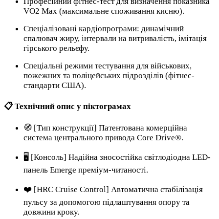
Професійний фітнес-тест для визначення показника
VO2 Max (максимальне споживання кисню).
Спеціалізовані кардіопрограми: динамічний
спалювач жиру, інтервали на витривалість, імітація
гірського рельєфу.
Спеціальні режими тестування для військових,
пожежних та поліцейських підрозділів (фітнес-
стандарти США).
📋 Технічний опис у піктограмах
🧭 [Тип конструкції] Патентована комерційна
система центрального привода Core Drive®.
🖥️ [Консоль] Надійна зносостійка світлодіодна LED-
панель Emerge преміум-читаності.
❤️ [HRC Cruise Control] Автоматична стабілізація
пульсу за допомогою підлаштування опору та
довжини кроку.