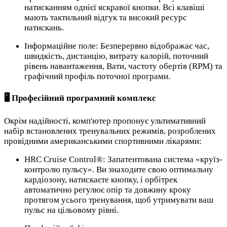
натисканням однієї яскравої кнопки. Всі клавіші
мають тактильний відгук та високий ресурс
натискань.
Інформаційне поле: Безперервно відображає час,
швидкість, дистанцію, витрату калорій, поточний
рівень навантаження, Вати, частоту обертів (RPM) та
графічний профіль поточної програми.
🖥 Професійний програмний комплекс
Окрім надійності, комп'ютер пропонує ультимативний
набір встановлених тренувальних режимів, розроблених
провідними американськими спортивними лікарями:
HRC Cruise Control®: Запатентована система «круїз-
контролю пульсу». Ви знаходите свою оптимальну
кардіозону, натискаєте кнопку, і орбітрек
автоматично регулює опір та довжину кроку
протягом усього тренування, щоб утримувати ваш
пульс на цільовому рівні.