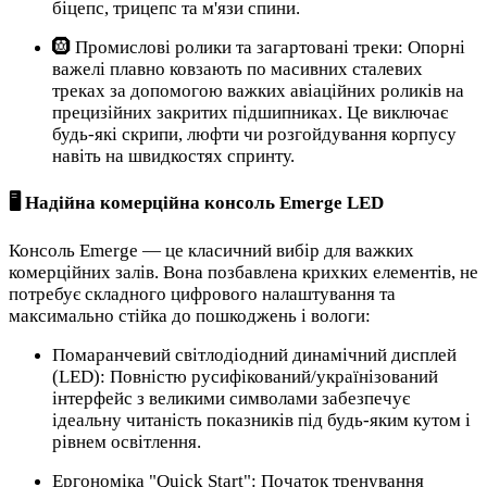
біцепс, трицепс та м'язи спини.
🛞 Промислові ролики та загартовані треки: Опорні
важелі плавно ковзають по масивних сталевих
треках за допомогою важких авіаційних роликів на
прецизійних закритих підшипниках. Це виключає
будь-які скрипи, люфти чи розгойдування корпусу
навіть на швидкостях спринту.
🖥️ Надійна комерційна консоль Emerge LED
Консоль Emerge — це класичний вибір для важких
комерційних залів. Вона позбавлена крихких елементів, не
потребує складного цифрового налаштування та
максимально стійка до пошкоджень і вологи:
Помаранчевий світлодіодний динамічний дисплей
(LED): Повністю русифікований/українізований
інтерфейс з великими символами забезпечує
ідеальну читаність показників під будь-яким кутом і
рівнем освітлення.
Ергономіка "Quick Start": Початок тренування