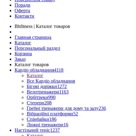
Поради
Оферта
Контакти
Bhfitness | Каталог товаров
Главная страница
Каталог
Персональный раздел
Корзина
Заказ
Каталог товаров
Кардіо обладнання
4118
Каталог
Все Кардіо обладнання
Бігові доріжки
1272
Велотренажери
1163
Орбітреки
990
Степери
208
Гребні тренажери для дому та залу
236
Вібраційні платформи
52
Спінбайки
186
Лижні тренажери
16
Настільний теніс
1237
Каталог