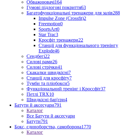
Обважнювачі
164
Гумові підлогові покриття
63
Багатофункціональні тренажери для залів
288
Impulse Zone (Crossfit)
2
Freemotion
0
SportsArt
0
Star Trac
3
Кросфіт тренажери
22
Станції для функціонального тренінгу
Explode
46
Сендбегі
22
Силові рами
26
Силові стрічки
41
Скакалки швидкісні
7
Станції для кросфіту
7
Тумби та пліобокси
5
Функціональний тренінг і Кроссфіт
37
Петлі TRX
10
Швидкісні бар'єри
4
Батути й аксесуари
791
Каталог
Все Батути й аксесуари
Батути
791
Бокс, єдиноборства, самоборона
1770
Каталог