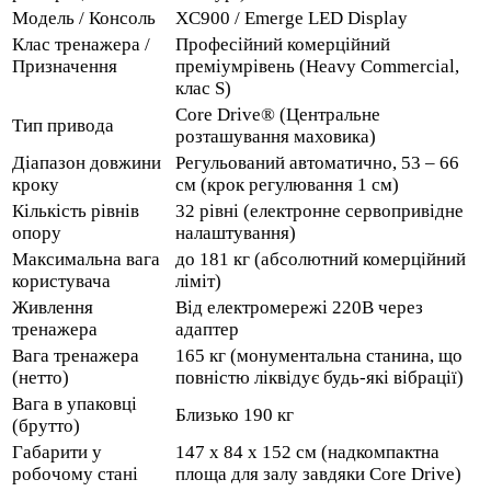
Модель / Консоль
XC900 / Emerge LED Display
Клас тренажера /
Професійний комерційний
Призначення
преміумрівень (Heavy Commercial,
клас S)
Core Drive® (Центральне
Тип привода
розташування маховика)
Діапазон довжини
Регульований автоматично, 53 – 66
кроку
см (крок регулювання 1 см)
Кількість рівнів
32 рівні (електронне сервопривідне
опору
налаштування)
Максимальна вага
до 181 кг (абсолютний комерційний
користувача
ліміт)
Живлення
Від електромережі 220В через
тренажера
адаптер
Вага тренажера
165 кг (монументальна станина, що
(нетто)
повністю ліквідує будь-які вібрації)
Вага в упаковці
Близько 190 кг
(брутто)
Габарити у
147 x 84 x 152 см (надкомпактна
робочому стані
площа для залу завдяки Core Drive)