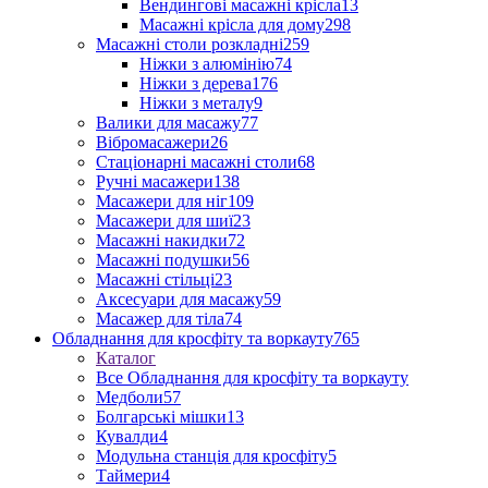
Вендингові масажні крісла
13
Масажні крісла для дому
298
Масажні столи розкладні
259
Ніжки з алюмінію
74
Ніжки з дерева
176
Ніжки з металу
9
Валики для масажу
77
Вібромасажери
26
Стаціонарні масажні столи
68
Ручні масажери
138
Масажери для ніг
109
Масажери для шиї
23
Масажні накидки
72
Масажні подушки
56
Масажні стільці
23
Аксесуари для масажу
59
Масажер для тіла
74
Обладнання для кросфіту та воркауту
765
Каталог
Все Обладнання для кросфіту та воркауту
Медболи
57
Болгарські мішки
13
Кувалди
4
Модульна станція для кросфіту
5
Таймери
4