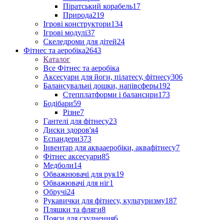
Піратський корабель
17
Природа
219
Ігрові конструктори
134
Ігрові модулі
37
Скеледроми для дітей
24
Фітнес та аеробіка
2643
Каталог
Все Фітнес та аеробіка
Аксесуари для йоги, пілатесу, фітнесу
306
Балансувальні дошки, напівсферы
192
Степплатформи і балансири
173
Бодібари
59
Різне
7
Гантелі для фітнесу
23
Диски здоров'я
4
Еспандери
373
Інвентар для аквааеробіки, аквафітнесу
7
Фітнес аксесуари
85
Медболи
14
Обважнювачі для рук
19
Обважювачі для ніг
1
Обручі
24
Рукавички для фітнесу, культуризму
187
Пляшки та фляги
8
Пояси для схуднення
6