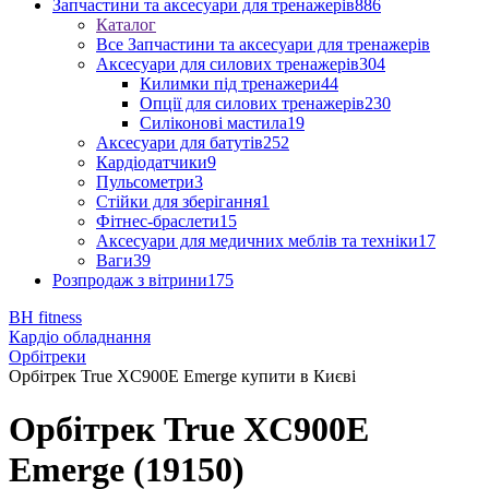
Запчастини та аксесуари для тренажерів
886
Каталог
Все Запчастини та аксесуари для тренажерів
Аксесуари для силових тренажерів
304
Килимки під тренажери
44
Опції для силових тренажерів
230
Силіконові мастила
19
Аксесуари для батутів
252
Кардіодатчики
9
Пульсометри
3
Стійки для зберігання
1
Фітнес-браслети
15
Аксесуари для медичних меблів та техніки
17
Ваги
39
Розпродаж з вітрини
175
BH fitness
Кардіо обладнання
Орбітреки
Орбітрек True XC900E Emerge купити в Києві
Орбітрек True XC900E
Emerge (19150)