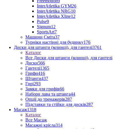
Freemotion
9
InterAtletika GYM
26
InterAtletika NRG
10
InterAtletika Xline
12
Pulse
9
Signum
12
SportsArt
7
Машини Сміта
37
Турніки настінні для будинку
176
Диски для штанги (млинці), для гантелі
3761
Каталог
Все Диски для штанги (млинці), для гантелі
Диски
566
Гантелі
1365
Грифи
416
Штанги
437
Гирі
293
Замки для грифів
66
Набори лава та штанга
44
Опції до тренажерів
287
Підставки та стійки для дисків
287
Масаж
1318
Каталог
Все Масаж
Масажні крісла
314