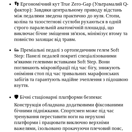
👣 Ергономічний кут True Zero-Gap (Ультрамалий Q-
фактор): Завдяки центральному приводу відстань
між педалями зведена практично до нуля. Стопи,
коліна та тазостегнові суглоби рухаються в одній
строго паралельній анатомічній плошадці, що
виключає бічне зміщення зв'язок, мінімізує втому та
повністю захищає від травм.
👟 Преміальні педалі з ортопедичним гелем Soft
Step: Панелі педалей покриті спеціалізованими
м'якими гелевими вставками Soft Step. Вони
поглинають мікровібрації під час бігу, знижують
оніміння стоп під час тривальних марафонських
забігів та гарантують надійне зчеплення з підошвою
взуття.
🛡️ Бічні стаціонарні платформи безпеки:
Конструкція обладнана додатковими фіксованими
бічними підніжками. Спортсмен може під час
тренування переставити ноги на нерухомі
платформи і працювати виключно верхніми
важелями, ізольовано прокачуючи плечовий пояс,