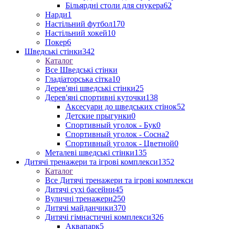
Більярдні столи для снукера
62
Нарди
1
Настільний футбол
170
Настільний хокей
10
Покер
6
Шведські стінки
342
Каталог
Все Шведські стінки
Гладіаторська сітка
10
Дерев'яні шведські стінки
25
Дерев'яні спортивні куточки
138
Аксесуари до шведських стінок
52
Детские прыгунки
0
Спортивный уголок - Бук
0
Спортивный уголок - Сосна
2
Спортивный уголок - Цветной
0
Металеві шведські стінки
135
Дитячі тренажери та ігрові комплекси
1352
Каталог
Все Дитячі тренажери та ігрові комплекси
Дитячі сухі басейни
45
Вуличні тренажери
250
Дитячі майданчики
370
Дитячі гімнастичні комплекси
326
Аквапарк
5