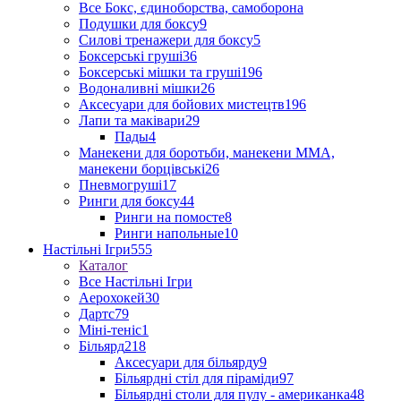
Все Бокс, єдиноборства, самоборона
Подушки для боксу
9
Силові тренажери для боксу
5
Боксерські груші
36
Боксерські мішки та груші
196
Водоналивні мішки
26
Аксесуари для бойових мистецтв
196
Лапи та маківари
29
Пады
4
Манекени для боротьби, манекени ММА,
манекени борцівські
26
Пневмогруші
17
Ринги для боксу
44
Ринги на помосте
8
Ринги напольные
10
Настільні Ігри
555
Каталог
Все Настільні Ігри
Аерохокей
30
Дартс
79
Міні-теніс
1
Більярд
218
Аксесуари для більярду
9
Більярдні стіл для піраміди
97
Більярдні столи для пулу - американка
48