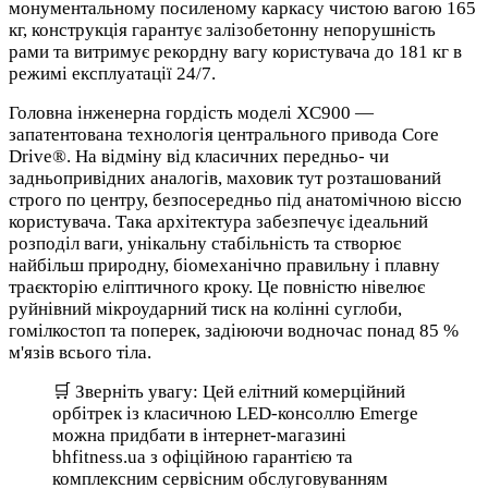
монументальному посиленому каркасу чистою вагою 165
кг, конструкція гарантує залізобетонну непорушність
рами та витримує рекордну вагу користувача до 181 кг в
режимі експлуатації 24/7.
Головна інженерна гордість моделі XC900 —
запатентована технологія центрального привода Core
Drive®. На відміну від класичних передньо- чи
задньопривідних аналогів, маховик тут розташований
строго по центру, безпосередньо під анатомічною віссю
користувача. Така архітектура забезпечує ідеальний
розподіл ваги, унікальну стабільність та створює
найбільш природну, біомеханічно правильну і плавну
траєкторію еліптичного кроку. Це повністю нівелює
руйнівний мікроударний тиск на колінні суглоби,
гомілкостоп та поперек, задіюючи водночас понад 85 %
м'язів всього тіла.
🛒 Зверніть увагу: Цей елітний комерційний
орбітрек із класичною LED-консоллю Emerge
можна придбати в інтернет-магазині
bhfitness.ua з офіційною гарантією та
комплексним сервісним обслуговуванням