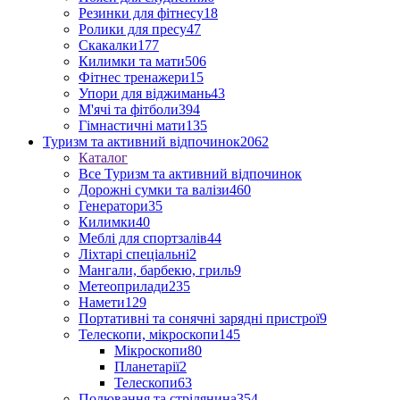
Резинки для фітнесу
18
Ролики для пресу
47
Скакалки
177
Килимки та мати
506
Фітнес тренажери
15
Упори для віджимань
43
М'ячі та фітболи
394
Гімнастичні мати
135
Туризм та активний відпочинок
2062
Каталог
Все Туризм та активний відпочинок
Дорожні сумки та валізи
460
Генератори
35
Килимки
40
Меблі для спортзалів
44
Ліхтарі спеціальні
2
Мангали, барбекю, гриль
9
Метеоприлади
235
Намети
129
Портативні та сонячні зарядні пристрої
9
Телескопи, мікроскопи
145
Мікроскопи
80
Планетарії
2
Телескопи
63
Полювання та стрілянина
354