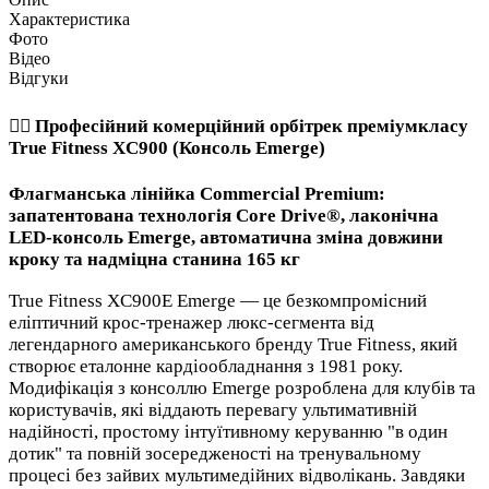
Характеристика
Фото
Відео
Відгуки
🏃‍♂️ Професійний комерційний орбітрек преміумкласу
True Fitness XC900 (Консоль Emerge)
Флагманська лінійка Commercial Premium:
запатентована технологія Core Drive®, лаконічна
LED-консоль Emerge, автоматична зміна довжини
кроку та надміцна станина 165 кг
True Fitness XC900E Emerge — це безкомпромісний
еліптичний крос-тренажер люкс-сегмента від
легендарного американського бренду True Fitness, який
створює еталонне кардіообладнання з 1981 року.
Модифікація з консоллю Emerge розроблена для клубів та
користувачів, які віддають перевагу ультимативній
надійності, простому інтуїтивному керуванню "в один
дотик" та повній зосередженості на тренувальному
процесі без зайвих мультимедійних відволікань. Завдяки