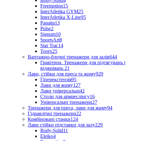
Body-Solid
4
Freemotion
15
InterAtletika GYM
25
InterAtletika X-Line
95
Panatta
13
Pulse
2
Signum
10
SportsArt
8
Star Trac
14
Toorx
25
Вантажно-блочні тренажери для залів
644
Гравітрон. Тренажери для підтягувань і
віджимань
21
Лави, стійки для преса та жиму
929
Гіперекстензія
95
Лави для жиму
127
Лави універсальні
42
Столи для армреслінгу
16
Універсальні тренажери
27
Тренажери для преса, лави для жиму
94
Гідравлічні тренажери
22
Комбіновані станки
124
Лави стійки підставки для залу
229
Body-Solid
11
Eleiko
4