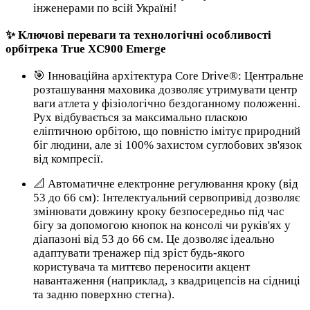
інженерами по всій Україні!
✨ Ключові переваги та технологічні особливості
орбітрека True XC900 Emerge
🎯 Інноваційна архітектура Core Drive®: Центральне
розташування маховика дозволяє утримувати центр
ваги атлета у фізіологічно бездоганному положенні.
Рух відбувається за максимально пласкою
еліптичною орбітою, що повністю імітує природний
біг людини, але зі 100% захистом суглобових зв'язок
від компресії.
📐 Автоматичне електронне регулювання кроку (від
53 до 66 см): Інтелектуальний сервопривід дозволяє
змінювати довжину кроку безпосередньо під час
бігу за допомогою кнопок на консолі чи руків'ях у
діапазоні від 53 до 66 см. Це дозволяє ідеально
адаптувати тренажер під зріст будь-якого
користувача та миттєво переносити акцент
навантаження (наприклад, з квадрицепсів на сідниці
та задню поверхню стегна).