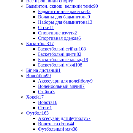
Все Ігрові види спорту
Бадмінтон, сквош, великий теніс
90
Бадминтонные ракетки
32
Воланы для бадминтона
9
Наборы для бадминтона
13
Сітки
11
Спортивне взуття
2
Спортивная одежда
6
Баскетбол
317
Баскетбольні стійки
108
Баскетбольні щити
82
Баскетбольные кольца
19
Баскетбольні м'ячі
108
Біг на дистанції
1
Волейбол
99
Аксесуари для волейболу
9
Волейбольный мячи
87
Стійки
3
Хокей
17
Ворота
16
Сітки
1
Футбол
163
Аксесуари для футболу
57
Ворота та сітки
44
Футбольный мяч
38