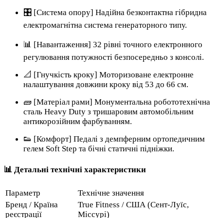
🎛️ [Система опору] Надійна безконтактна гібридна
електромагнітна система генераторного типу.
📊 [Навантаження] 32 рівні точного електронного
регулювання потужності безпосередньо з консолі.
📐 [Гнучкість кроку] Моторизоване електронне
налаштування довжини кроку від 53 до 66 см.
🧱 [Матеріал рами] Монументальна робототехнічна
сталь Heavy Duty з тришаровим автомобільним
антикорозійним фарбуванням.
👟 [Комфорт] Педалі з демпферним ортопедичним
гелем Soft Step та бічні статичні підніжки.
📊 Детальні технічні характеристики
Параметр
Технічне значення
Бренд / Країна
True Fitness / США (Сент-Луїс,
реєстрації
Міссурі)