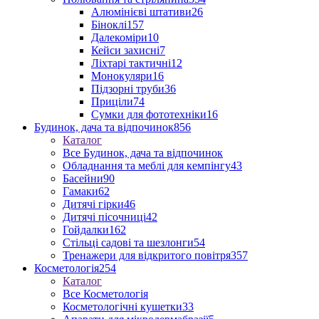
Алюмінієві штативи
26
Біноклі
157
Далекоміри
10
Кейси захисні
7
Ліхтарі тактичні
12
Монокуляри
16
Підзорні труби
36
Приціли
74
Сумки для фототехніки
16
Будинок, дача та відпочинок
856
Каталог
Все Будинок, дача та відпочинок
Обладнання та меблі для кемпінгу
43
Басейни
90
Гамаки
62
Дитячі гірки
46
Дитячі пісочниці
42
Гойдалки
162
Стільці садові та шезлонги
54
Тренажери для відкритого повітря
357
Косметологія
254
Каталог
Все Косметологія
Косметологічні кушетки
33