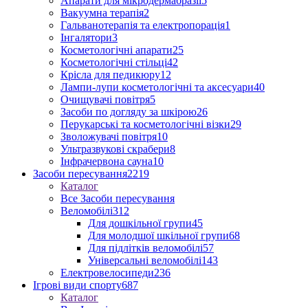
Апарати для мікродермабразії
5
Вакуумна терапія
2
Гальванотерапія та електропорація
1
Інгалятори
3
Косметологічні апарати
25
Косметологічні стільці
42
Крісла для педикюру
12
Лампи-лупи косметологічні та аксесуари
40
Очищувачі повітря
5
Засоби по догляду за шкірою
26
Перукарські та косметологічні візки
29
Зволожувачі повітря
10
Ультразвукові скрабери
8
Інфрачервона сауна
10
Засоби пересування
2219
Каталог
Все Засоби пересування
Веломобілі
312
Для дошкільної групи
45
Для молодшої шкільної групи
68
Для підлітків веломобілі
57
Універсальні веломобілі
143
Електровелосипеди
236
Ігрові види спорту
687
Каталог