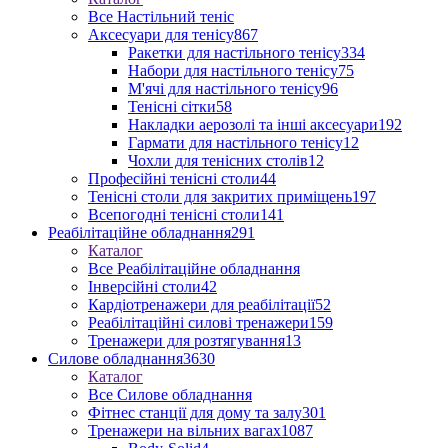
Все Настільний теніс
Аксесуари для тенісу
867
Ракетки для настільного тенісу
334
Набори для настільного тенісу
75
М'ячі для настільного тенісу
96
Тенісні сітки
58
Накладки аерозолі та інші аксесуари
192
Гармати для настільного тенісу
12
Чохли для тенісних столів
12
Професійні тенісні столи
44
Тенісні столи для закритих приміщень
197
Всепогодні тенісні столи
141
Реабілітаційне обладнання
291
Каталог
Все Реабілітаційне обладнання
Інверсійні столи
42
Кардіотренажери для реабілітації
52
Реабілітаційні силові тренажери
159
Тренажери для розтягування
13
Силове обладнання
3630
Каталог
Все Силове обладнання
Фітнес станції для дому та залу
301
Тренажери на вільних вагах
1087