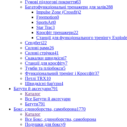
Гумові підлогові покриття
63
Багатофункціональні тренажери для залів
288
Impulse Zone (Crossfit)
2
Freemotion
0
SportsArt
0
Star Trac
3
Кросфіт тренажери
22
Станції для функціонального тренінгу Explod
Сендбегі
22
Силові рами
26
Силові стрічки
41
Скакалки швидкісні
7
Станції для кросфіту
7
Тумби та пліобокси
5
Функціональний тренінг і Кроссфіт
37
Петлі TRX
10
Швидкісні бар'єри
4
Батути й аксесуари
791
Каталог
Все Батути й аксесуари
Батути
791
Бокс, єдиноборства, самоборона
1770
Каталог
Все Бокс, єдиноборства, самоборона
Подушки для боксу
9