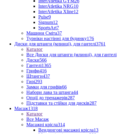
InterAtletika GYM
26
InterAtletika NRG
10
InterAtletika Xline
12
Pulse
9
Signum
12
SportsArt
7
Машини Сміта
37
Турніки настінні для будинку
176
Диски для штанги (млинці), для гантелі
3761
Каталог
Все Диски для штанги (млинці), для гантелі
Диски
566
Гантелі
1365
Грифи
416
Штанги
437
Гирі
293
Замки для грифів
66
Набори лава та штанга
44
Опції до тренажерів
287
Підставки та стійки для дисків
287
Масаж
1318
Каталог
Все Масаж
Масажні крісла
314
Вендингові масажні крісла
13