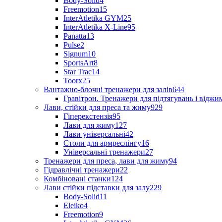
Body-Solid
4
Freemotion
15
InterAtletika GYM
25
InterAtletika X-Line
95
Panatta
13
Pulse
2
Signum
10
SportsArt
8
Star Trac
14
Toorx
25
Вантажно-блочні тренажери для залів
644
Гравітрон. Тренажери для підтягувань і відж
Лави, стійки для преса та жиму
929
Гіперекстензія
95
Лави для жиму
127
Лави універсальні
42
Столи для армреслінгу
16
Універсальні тренажери
27
Тренажери для преса, лави для жиму
94
Гідравлічні тренажери
22
Комбіновані станки
124
Лави стійки підставки для залу
229
Body-Solid
11
Eleiko
4
Freemotion
9