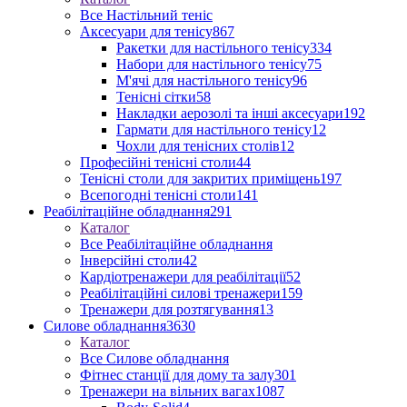
Все Настільний теніс
Аксесуари для тенісу
867
Ракетки для настільного тенісу
334
Набори для настільного тенісу
75
М'ячі для настільного тенісу
96
Тенісні сітки
58
Накладки аерозолі та інші аксесуари
192
Гармати для настільного тенісу
12
Чохли для тенісних столів
12
Професійні тенісні столи
44
Тенісні столи для закритих приміщень
197
Всепогодні тенісні столи
141
Реабілітаційне обладнання
291
Каталог
Все Реабілітаційне обладнання
Інверсійні столи
42
Кардіотренажери для реабілітації
52
Реабілітаційні силові тренажери
159
Тренажери для розтягування
13
Силове обладнання
3630
Каталог
Все Силове обладнання
Фітнес станції для дому та залу
301
Тренажери на вільних вагах
1087