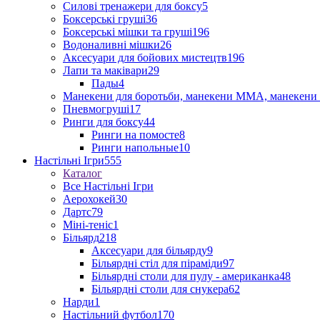
Силові тренажери для боксу
5
Боксерські груші
36
Боксерські мішки та груші
196
Водоналивні мішки
26
Аксесуари для бойових мистецтв
196
Лапи та маківари
29
Пады
4
Манекени для боротьби, манекени ММА, манекени 
Пневмогруші
17
Ринги для боксу
44
Ринги на помосте
8
Ринги напольные
10
Настільні Ігри
555
Каталог
Все Настільні Ігри
Аерохокей
30
Дартс
79
Міні-теніс
1
Більярд
218
Аксесуари для більярду
9
Більярдні стіл для піраміди
97
Більярдні столи для пулу - американка
48
Більярдні столи для снукера
62
Нарди
1
Настільний футбол
170