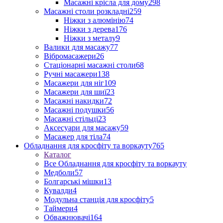
Масажні крісла для дому
298
Масажні столи розкладні
259
Ніжки з алюмінію
74
Ніжки з дерева
176
Ніжки з металу
9
Валики для масажу
77
Вібромасажери
26
Стаціонарні масажні столи
68
Ручні масажери
138
Масажери для ніг
109
Масажери для шиї
23
Масажні накидки
72
Масажні подушки
56
Масажні стільці
23
Аксесуари для масажу
59
Масажер для тіла
74
Обладнання для кросфіту та воркауту
765
Каталог
Все Обладнання для кросфіту та воркауту
Медболи
57
Болгарські мішки
13
Кувалди
4
Модульна станція для кросфіту
5
Таймери
4
Обважнювачі
164