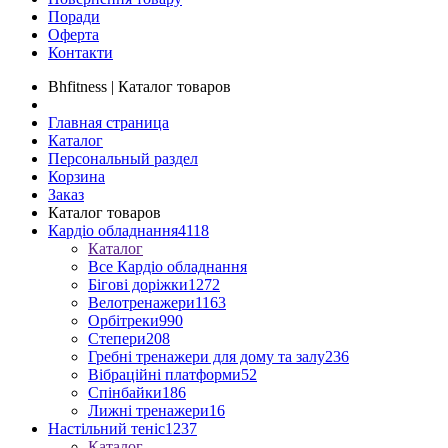
Поради
Оферта
Контакти
Bhfitness | Каталог товаров
Главная страница
Каталог
Персональный раздел
Корзина
Заказ
Каталог товаров
Кардіо обладнання
4118
Каталог
Все Кардіо обладнання
Бігові доріжки
1272
Велотренажери
1163
Орбітреки
990
Степери
208
Гребні тренажери для дому та залу
236
Вібраційні платформи
52
Спінбайки
186
Лижні тренажери
16
Настільний теніс
1237
Каталог