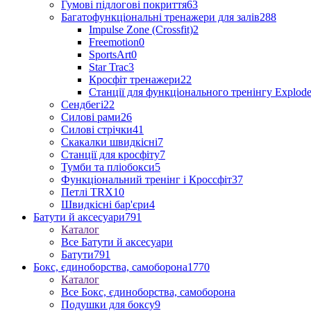
Гумові підлогові покриття
63
Багатофункціональні тренажери для залів
288
Impulse Zone (Crossfit)
2
Freemotion
0
SportsArt
0
Star Trac
3
Кросфіт тренажери
22
Станції для функціонального тренінгу Explod
Сендбегі
22
Силові рами
26
Силові стрічки
41
Скакалки швидкісні
7
Станції для кросфіту
7
Тумби та пліобокси
5
Функціональний тренінг і Кроссфіт
37
Петлі TRX
10
Швидкісні бар'єри
4
Батути й аксесуари
791
Каталог
Все Батути й аксесуари
Батути
791
Бокс, єдиноборства, самоборона
1770
Каталог
Все Бокс, єдиноборства, самоборона
Подушки для боксу
9