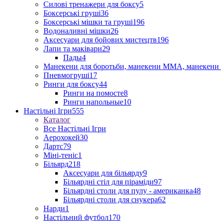
Силові тренажери для боксу
5
Боксерські груші
36
Боксерські мішки та груші
196
Водоналивні мішки
26
Аксесуари для бойових мистецтв
196
Лапи та маківари
29
Пады
4
Манекени для боротьби, манекени ММА, манекени 
Пневмогруші
17
Ринги для боксу
44
Ринги на помосте
8
Ринги напольные
10
Настільні Ігри
555
Каталог
Все Настільні Ігри
Аерохокей
30
Дартс
79
Міні-теніс
1
Більярд
218
Аксесуари для більярду
9
Більярдні стіл для піраміди
97
Більярдні столи для пулу - американка
48
Більярдні столи для снукера
62
Нарди
1
Настільний футбол
170