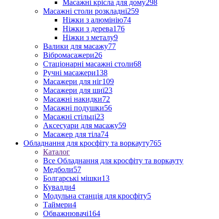
Масажні крісла для дому
298
Масажні столи розкладні
259
Ніжки з алюмінію
74
Ніжки з дерева
176
Ніжки з металу
9
Валики для масажу
77
Вібромасажери
26
Стаціонарні масажні столи
68
Ручні масажери
138
Масажери для ніг
109
Масажери для шиї
23
Масажні накидки
72
Масажні подушки
56
Масажні стільці
23
Аксесуари для масажу
59
Масажер для тіла
74
Обладнання для кросфіту та воркауту
765
Каталог
Все Обладнання для кросфіту та воркауту
Медболи
57
Болгарські мішки
13
Кувалди
4
Модульна станція для кросфіту
5
Таймери
4
Обважнювачі
164