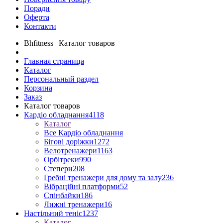
Поради
Оферта
Контакти
Bhfitness | Каталог товаров
Главная страница
Каталог
Персональный раздел
Корзина
Заказ
Каталог товаров
Кардіо обладнання
4118
Каталог
Все Кардіо обладнання
Бігові доріжки
1272
Велотренажери
1163
Орбітреки
990
Степери
208
Гребні тренажери для дому та залу
236
Вібраційні платформи
52
Спінбайки
186
Лижні тренажери
16
Настільний теніс
1237
Каталог