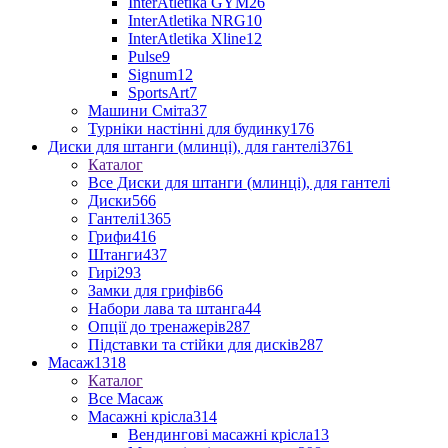
InterAtletika GYM
26
InterAtletika NRG
10
InterAtletika Xline
12
Pulse
9
Signum
12
SportsArt
7
Машини Сміта
37
Турніки настінні для будинку
176
Диски для штанги (млинці), для гантелі
3761
Каталог
Все Диски для штанги (млинці), для гантелі
Диски
566
Гантелі
1365
Грифи
416
Штанги
437
Гирі
293
Замки для грифів
66
Набори лава та штанга
44
Опції до тренажерів
287
Підставки та стійки для дисків
287
Масаж
1318
Каталог
Все Масаж
Масажні крісла
314
Вендингові масажні крісла
13