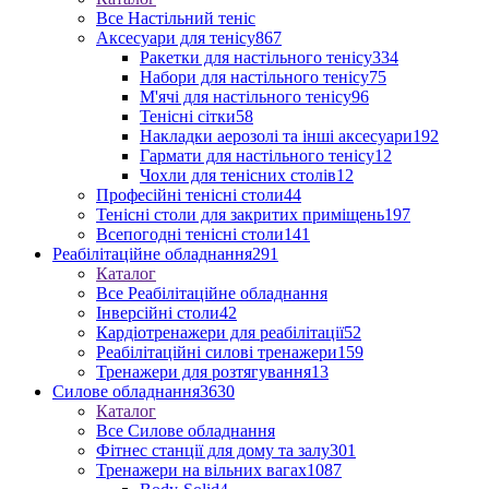
Все Настільний теніс
Аксесуари для тенісу
867
Ракетки для настільного тенісу
334
Набори для настільного тенісу
75
М'ячі для настільного тенісу
96
Тенісні сітки
58
Накладки аерозолі та інші аксесуари
192
Гармати для настільного тенісу
12
Чохли для тенісних столів
12
Професійні тенісні столи
44
Тенісні столи для закритих приміщень
197
Всепогодні тенісні столи
141
Реабілітаційне обладнання
291
Каталог
Все Реабілітаційне обладнання
Інверсійні столи
42
Кардіотренажери для реабілітації
52
Реабілітаційні силові тренажери
159
Тренажери для розтягування
13
Силове обладнання
3630
Каталог
Все Силове обладнання
Фітнес станції для дому та залу
301
Тренажери на вільних вагах
1087