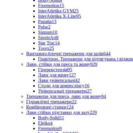
Body-Solid
4
Freemotion
15
InterAtletika GYM
25
InterAtletika X-Line
95
Panatta
13
Pulse
2
Signum
10
SportsArt
8
Star Trac
14
Toorx
25
Вантажно-блочні тренажери для залів
644
Гравітрон. Тренажери для підтягувань і відж
Лави, стійки для преса та жиму
929
Гіперекстензія
95
Лави для жиму
127
Лави універсальні
42
Столи для армреслінгу
16
Універсальні тренажери
27
Тренажери для преса, лави для жиму
94
Гідравлічні тренажери
22
Комбіновані станки
124
Лави стійки підставки для залу
229
Body-Solid
11
Eleiko
4
Freemotion
9