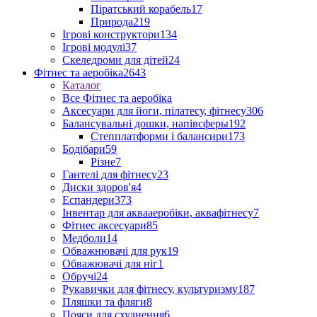
Піратський корабель
17
Природа
219
Ігрові конструктори
134
Ігрові модулі
37
Скеледроми для дітей
24
Фітнес та аеробіка
2643
Каталог
Все Фітнес та аеробіка
Аксесуари для йоги, пілатесу, фітнесу
306
Балансувальні дошки, напівсферы
192
Степплатформи і балансири
173
Бодібари
59
Різне
7
Гантелі для фітнесу
23
Диски здоров'я
4
Еспандери
373
Інвентар для аквааеробіки, аквафітнесу
7
Фітнес аксесуари
85
Медболи
14
Обважнювачі для рук
19
Обважювачі для ніг
1
Обручі
24
Рукавички для фітнесу, культуризму
187
Пляшки та фляги
8
Пояси для схуднення
6