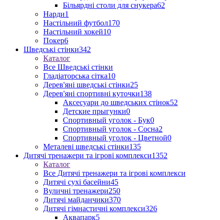
Більярдні столи для снукера
62
Нарди
1
Настільний футбол
170
Настільний хокей
10
Покер
6
Шведські стінки
342
Каталог
Все Шведські стінки
Гладіаторська сітка
10
Дерев'яні шведські стінки
25
Дерев'яні спортивні куточки
138
Аксесуари до шведських стінок
52
Детские прыгунки
0
Спортивный уголок - Бук
0
Спортивный уголок - Сосна
2
Спортивный уголок - Цветной
0
Металеві шведські стінки
135
Дитячі тренажери та ігрові комплекси
1352
Каталог
Все Дитячі тренажери та ігрові комплекси
Дитячі сухі басейни
45
Вуличні тренажери
250
Дитячі майданчики
370
Дитячі гімнастичні комплекси
326
Аквапарк
5