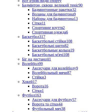
Все Ігрові види спорту
Бадмінтон, сквош, великий теніс
90
Бадминтонные ракетки
32
Воланы для бадминтона
9
Наборы для бадминтона
13
Сітки
11
Спортивне взуття
2
Спортивная одежда
6
Баскетбол
317
Баскетбольні стійки
108
Баскетбольні щити
82
Баскетбольные кольца
19
Баскетбольні м'ячі
108
Біг на дистанції
1
Волейбол
99
Аксесуари для волейболу
9
Волейбольный мячи
87
Стійки
3
Хокей
17
Ворота
16
Сітки
1
Футбол
163
Аксесуари для футболу
57
Ворота та сітки
44
Футбольный мяч
38