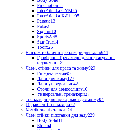
Body-Solid
4
Freemotion
15
InterAtletika GYM
25
InterAtletika X-Line
95
Panatta
13
Pulse
2
Signum
10
SportsArt
8
Star Trac
14
Toorx
25
Вантажно-блочні тренажери для залів
644
Гравітрон. Тренажери для підтягувань і
віджимань
21
Лави, стійки для преса та жиму
929
Гіперекстензія
95
Лави для жиму
127
Лави універсальні
42
Столи для армреслінгу
16
Універсальні тренажери
27
Тренажери для преса, лави для жиму
94
Гідравлічні тренажери
22
Комбіновані станки
124
Лави стійки підставки для залу
229
Body-Solid
11
Eleiko
4