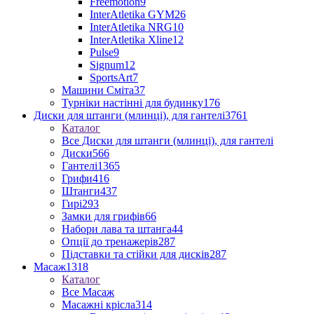
Freemotion
9
InterAtletika GYM
26
InterAtletika NRG
10
InterAtletika Xline
12
Pulse
9
Signum
12
SportsArt
7
Машини Сміта
37
Турніки настінні для будинку
176
Диски для штанги (млинці), для гантелі
3761
Каталог
Все Диски для штанги (млинці), для гантелі
Диски
566
Гантелі
1365
Грифи
416
Штанги
437
Гирі
293
Замки для грифів
66
Набори лава та штанга
44
Опції до тренажерів
287
Підставки та стійки для дисків
287
Масаж
1318
Каталог
Все Масаж
Масажні крісла
314