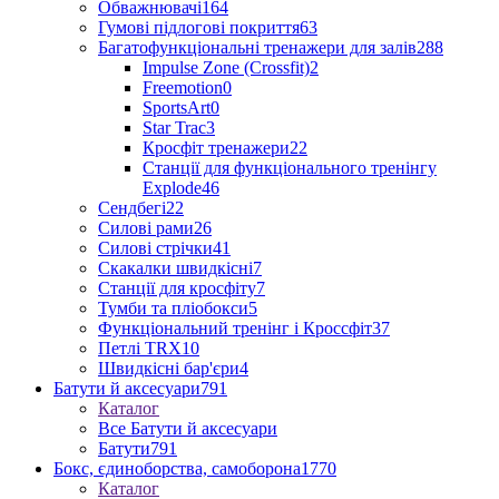
Обважнювачі
164
Гумові підлогові покриття
63
Багатофункціональні тренажери для залів
288
Impulse Zone (Crossfit)
2
Freemotion
0
SportsArt
0
Star Trac
3
Кросфіт тренажери
22
Станції для функціонального тренінгу
Explode
46
Сендбегі
22
Силові рами
26
Силові стрічки
41
Скакалки швидкісні
7
Станції для кросфіту
7
Тумби та пліобокси
5
Функціональний тренінг і Кроссфіт
37
Петлі TRX
10
Швидкісні бар'єри
4
Батути й аксесуари
791
Каталог
Все Батути й аксесуари
Батути
791
Бокс, єдиноборства, самоборона
1770
Каталог