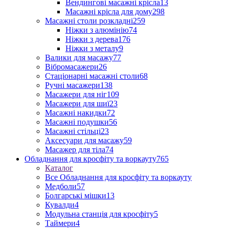
Вендингові масажні крісла
13
Масажні крісла для дому
298
Масажні столи розкладні
259
Ніжки з алюмінію
74
Ніжки з дерева
176
Ніжки з металу
9
Валики для масажу
77
Вібромасажери
26
Стаціонарні масажні столи
68
Ручні масажери
138
Масажери для ніг
109
Масажери для шиї
23
Масажні накидки
72
Масажні подушки
56
Масажні стільці
23
Аксесуари для масажу
59
Масажер для тіла
74
Обладнання для кросфіту та воркауту
765
Каталог
Все Обладнання для кросфіту та воркауту
Медболи
57
Болгарські мішки
13
Кувалди
4
Модульна станція для кросфіту
5
Таймери
4