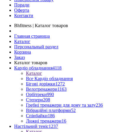
Поради
Оферта
Контакти
Bhfitness | Каталог товаров
Главная страница
Каталог
Персональный раздел
Корзина
Заказ
Каталог товаров
Кардіо обладнання
4118
Каталог
Все Кардіо обладнання
Бігові доріжки
1272
Велотренажери
1163
Орбітреки
990
Степери
208
Гребні тренажери для дому та залу
236
Вібраційні платформи
52
Спінбайки
186
Лижні тренажери
16
Настільний теніс
1237
Каталог