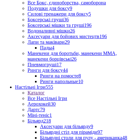
Все Бокс, єдиноборства, самоборона
Подушки для боксу
9
Силові тренажери для боксу
5
Боксерські груші
36
Боксерські мішки та груші
196
Водоналивні мішки
26
Аксесуари для бойових мистецтв
196
Лапи та маківари
29
Пады
4
Манекени для боротьби, манекени ММА,
манекени борцівські
26
Пневмогруші
17
Ринги для боксу
44
Ринги на помосте
8
Ринги напольные
10
Настільні Ігри
555
Каталог
Все Настільні Ігри
Аерохокей
30
Дартс
79
Міні-теніс
1
Більярд
218
Аксесуари для більярду
9
Більярдні стіл для піраміди
97
Більярдні столи для пулу - американка
48