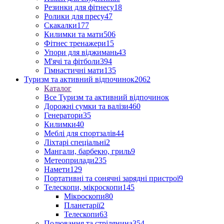
Резинки для фітнесу
18
Ролики для пресу
47
Скакалки
177
Килимки та мати
506
Фітнес тренажери
15
Упори для віджимань
43
М'ячі та фітболи
394
Гімнастичні мати
135
Туризм та активний відпочинок
2062
Каталог
Все Туризм та активний відпочинок
Дорожні сумки та валізи
460
Генератори
35
Килимки
40
Меблі для спортзалів
44
Ліхтарі спеціальні
2
Мангали, барбекю, гриль
9
Метеоприлади
235
Намети
129
Портативні та сонячні зарядні пристрої
9
Телескопи, мікроскопи
145
Мікроскопи
80
Планетарії
2
Телескопи
63
Полювання та стрілянина
354