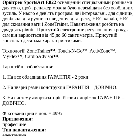
Орбітрек SportsArt E822
оснащений спеціальними роликами
для того, щоб тренажер можна було переміщати без особливих
зусиль. У нього є дев'ять програм: дві інтервальні, для сідниць,
довільна, для ручного введення, для треку, HRC кардіо, HRC
для скидання ваги і ZoneTrainer. Навантаження розбита на
двадцять рівнів. Присутній електронне регулювання кроку, а
сам він варіюється від 45 до 60 сантиметрів. Присутній
консоль з десятьма характеристиками.
Технології
: ZoneTrainer™, Touch-N-Go™, ActivZone™,
MyFlex™, CardioAdvisor™.
Гарантійні зобов'язання:
1. На все обладнання ГАРАНТІЯ - 2 роки.
2. На зварні рамні конструкції ГАРАНТІЯ – ДОВІЧНО.
3. На систему амортизаторів бігових доріжок ГАРАНТІЯ –
ДОВІЧНО.
Фіксована ціна в дол. = 4995
Призначення:
професійне
Тип навантаження:
електрична