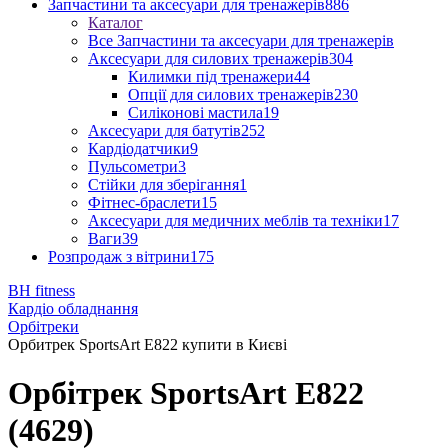
Запчастини та аксесуари для тренажерів
886
Каталог
Все Запчастини та аксесуари для тренажерів
Аксесуари для силових тренажерів
304
Килимки під тренажери
44
Опції для силових тренажерів
230
Силіконові мастила
19
Аксесуари для батутів
252
Кардіодатчики
9
Пульсометри
3
Стійки для зберігання
1
Фітнес-браслети
15
Аксесуари для медичних меблів та техніки
17
Ваги
39
Розпродаж з вітрини
175
BH fitness
Кардіо обладнання
Орбітреки
Орбитрек SportsArt E822 купити в Києві
Орбітрек SportsArt E822
(4629)