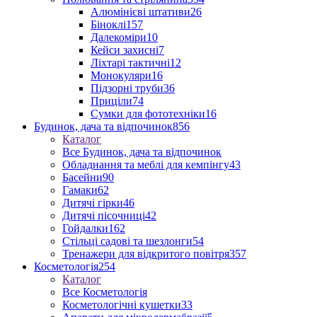
Алюмінієві штативи
26
Біноклі
157
Далекоміри
10
Кейси захисні
7
Ліхтарі тактичні
12
Монокуляри
16
Підзорні труби
36
Приціли
74
Сумки для фототехніки
16
Будинок, дача та відпочинок
856
Каталог
Все Будинок, дача та відпочинок
Обладнання та меблі для кемпінгу
43
Басейни
90
Гамаки
62
Дитячі гірки
46
Дитячі пісочниці
42
Гойдалки
162
Стільці садові та шезлонги
54
Тренажери для відкритого повітря
357
Косметологія
254
Каталог
Все Косметологія
Косметологічні кушетки
33