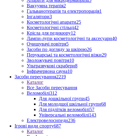
Апарати для мікродермабразії
5
Вакуумна терапія
2
Гальванотерапія та електропорація
1
Інгалятори
3
Косметологічні апарати
25
Косметологічні стільці
42
Крісла для педикюру
12
Лампи-лупи косметологічні та аксесуари
40
Очищувачі повітря
5
Засоби по догляду за шкірою
26
Перукарські та косметологічні візки
29
Зволожувачі повітря
10
Ультразвукові скрабери
8
Інфрачервона сауна
10
Засоби пересування
2219
Каталог
Все Засоби пересування
Веломобілі
312
Для дошкільної групи
45
Для молодшої шкільної групи
68
Для підлітків веломобілі
57
Універсальні веломобілі
143
Електровелосипеди
236
Ігрові види спорту
687
Каталог