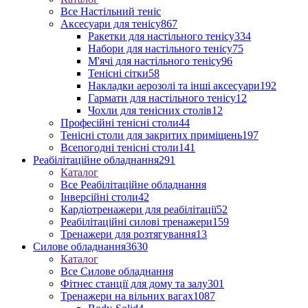
Все Настільний теніс
Аксесуари для тенісу
867
Ракетки для настільного тенісу
334
Набори для настільного тенісу
75
М'ячі для настільного тенісу
96
Тенісні сітки
58
Накладки аерозолі та інші аксесуари
192
Гармати для настільного тенісу
12
Чохли для тенісних столів
12
Професійні тенісні столи
44
Тенісні столи для закритих приміщень
197
Всепогодні тенісні столи
141
Реабілітаційне обладнання
291
Каталог
Все Реабілітаційне обладнання
Інверсійні столи
42
Кардіотренажери для реабілітації
52
Реабілітаційні силові тренажери
159
Тренажери для розтягування
13
Силове обладнання
3630
Каталог
Все Силове обладнання
Фітнес станції для дому та залу
301
Тренажери на вільних вагах
1087