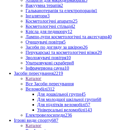
Апарати для мікродермабразії
5
Вакуумна терапія
2
Гальванотерапія та електропорація
1
Інгалятори
3
Косметологічні апарати
25
Косметологічні стільці
42
Крісла для педикюру
12
Лампи-лупи косметологічні та аксесуари
40
Очищувачі повітря
5
Засоби по догляду за шкірою
26
Перукарські та косметологічні візки
29
Зволожувачі повітря
10
Ультразвукові скрабери
8
Інфрачервона сауна
10
Засоби пересування
2219
Каталог
Все Засоби пересування
Веломобілі
312
Для дошкільної групи
45
Для молодшої шкільної групи
68
Для підлітків веломобілі
57
Універсальні веломобілі
143
Електровелосипеди
236
Ігрові види спорту
687
Каталог