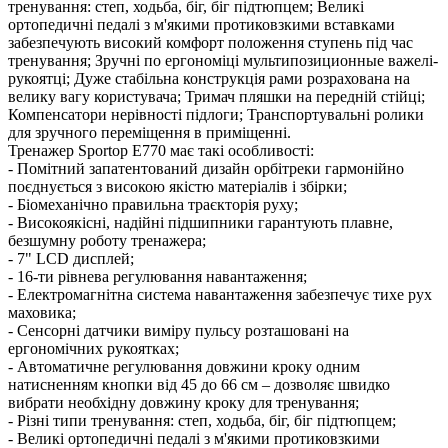
тренування: степ, ходьба, біг, біг підтюпцем; Великі
ортопедичні педалі з м'якими протиковзкими вставками
забезпечують високий комфорт положення ступень під час
тренування; Зручні по ергономіці мультипозиционные важелі-
рукоятці; Дуже стабільна конструкція рами розрахована на
велику вагу користувача; Тримач пляшки на передній стійці;
Компенсатори нерівності підлоги; Транспортувальні ролики
для зручного переміщення в приміщенні.
Тренажер Sportop E770 має такі особливості:
- Помітний запатентований дизайн орбітреки гармонійно
поєднується з високою якістю матеріалів і збірки;
- Біомеханічно правильна траєкторія руху;
- Високоякісні, надійні підшипники гарантують плавне,
безшумну роботу тренажера;
- 7" LCD дисплей;
- 16-ти рівнева регулювання навантаження;
- Електромагнітна система навантаження забезпечує тихе рух
маховика;
- Сенсорні датчики виміру пульсу розташовані на
ергономічних рукоятках;
- Автоматичне регулювання довжини кроку одним
натисненням кнопки від 45 до 66 см – дозволяє швидко
вибрати необхідну довжину кроку для тренування;
- Різні типи тренування: степ, ходьба, біг, біг підтюпцем;
- Великі ортопедичні педалі з м'якими протиковзкими