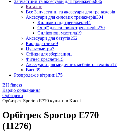
Запчастини та аксесуари для тренажерів
886
Каталог
Все Запчастини та аксесуари для тренажерів
Аксесуари для силових тренажерів
304
Килимки під тренажери
44
Опції для силових тренажерів
230
Силіконові мастила
19
Аксесуари для батутів
252
Кардіодатчики
9
Пульсометри
3
Стійки для зберігання
1
Фітнес-браслети
15
Аксесуари для медичних меблів та техніки
17
Ваги
39
Розпродаж з вітрини
175
BH fitness
Кардіо обладнання
Орбітреки
Орбитрек Sportop E770 купити в Києві
Орбітрек Sportop E770
(11276)