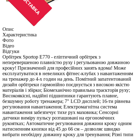
Опис
Характеристика
Фото
Відео
Відгуки
Орбітрек Sportop E770 - еліптичний орбітрек з
неперевершеною плавністю руху і регульованою довжиною
кроку! Призначений для професійних занять вдома! Може
експлуатуватися в невеликих фітнес-клубах з навантаженням
на тренажер до 4-х годин на день. Помітний запатентований
дизайн орбітреки гармонійно поєднується з високою якістю
матеріалів і збірки; Біомеханічно правильна траєкторія руху;
Високоякісні, надійні підшипники гарантують плавне,
безшумну роботу тренажера; 7" LCD дисплей; 16-ти рівнева
регулювання навантаження; Електромагнітна система
навантаження забезпечує тихе рух маховика; Сенсорні
датчики виміру пульсу розташовані на ергономічних
рукоятках; Автоматичне регулювання довжини кроку одним
натисненням кнопки від 45 до 66 см – дозволяє швидко
вибрати необхідну довжину кроку для тренування; Різні типи