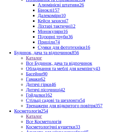
Алюмінієві штативи
26
Біноклі
157
Далекоміри
10
Кейси захисні
7
Ліхтарі тактичні
12
Монокуляри
16
Підзорні труби
36
Приціли
74
Сумки для фототехніки
16
Будинок, дача та відпочинок
856
Каталог
Все Будинок, дача та відпочинок
Обладнання та меблі для кемпінгу
43
Басейни
90
Гамаки
62
Дитячі гірки
46
Дитячі пісочниці
42
Гойдалки
162
Стільці садові та шезлонги
54
Тренажери для відкритого повітря
357
Косметологія
254
Каталог
Все Косметологія
Косметологічні кушетки
33