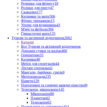
Резинки для фітнесу
18
Ролики для пресу
47
Скакалки
177
Килимки та мати
506
Фітнес тренажери
15
Упори для віджимань
43
М'ячі та фітболи
394
Гімнастичні мати
135
Туризм та активний відпочинок
2062
Каталог
Все Туризм та активний відпочинок
Дорожні сумки та валізи
460
Генератори
35
Килимки
40
Меблі для спортзалів
44
Ліхтарі спеціальні
2
Мангали, барбекю, гриль
9
Метеоприлади
235
Намети
129
Портативні та сонячні зарядні пристрої
9
Телескопи, мікроскопи
145
Мікроскопи
80
Планетарії
2
Телескопи
63
Полювання та стрілянина
354