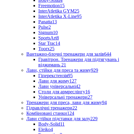
Body-Solid
4
Freemotion
15
InterAtletika GYM
25
InterAtletika X-Line
95
Panatta
13
Pulse
2
Signum
10
SportsArt
8
Star Trac
14
Toorx
25
Вантажно-блочні тренажери для залів
644
Гравітрон. Тренажери для підтягувань і
віджимань
21
Лави, стійки для преса та жиму
929
Гіперекстензія
95
Лави для жиму
127
Лави універсальні
42
Столи для армреслінгу
16
Універсальні тренажери
27
Тренажери для преса, лави для жиму
94
Гідравлічні тренажери
22
Комбіновані станки
124
Лави стійки підставки для залу
229
Body-Solid
11
Eleiko
4