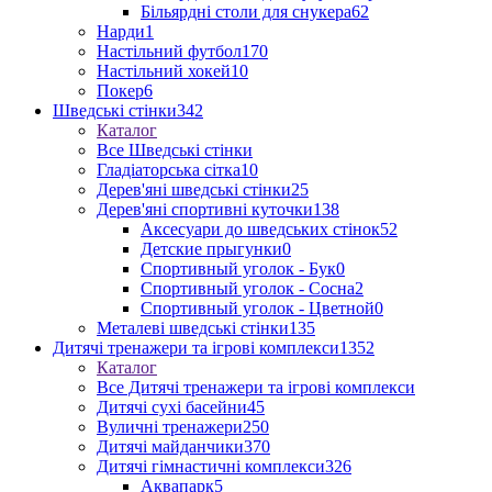
Більярдні столи для снукера
62
Нарди
1
Настільний футбол
170
Настільний хокей
10
Покер
6
Шведські стінки
342
Каталог
Все Шведські стінки
Гладіаторська сітка
10
Дерев'яні шведські стінки
25
Дерев'яні спортивні куточки
138
Аксесуари до шведських стінок
52
Детские прыгунки
0
Спортивный уголок - Бук
0
Спортивный уголок - Сосна
2
Спортивный уголок - Цветной
0
Металеві шведські стінки
135
Дитячі тренажери та ігрові комплекси
1352
Каталог
Все Дитячі тренажери та ігрові комплекси
Дитячі сухі басейни
45
Вуличні тренажери
250
Дитячі майданчики
370
Дитячі гімнастичні комплекси
326
Аквапарк
5