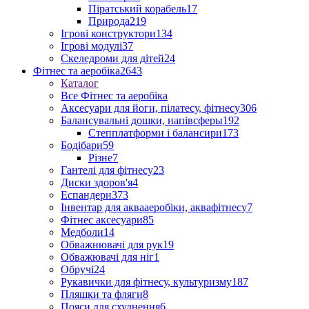
Піратський корабель
17
Природа
219
Ігрові конструктори
134
Ігрові модулі
37
Скеледроми для дітей
24
Фітнес та аеробіка
2643
Каталог
Все Фітнес та аеробіка
Аксесуари для йоги, пілатесу, фітнесу
306
Балансувальні дошки, напівсферы
192
Степплатформи і балансири
173
Бодібари
59
Різне
7
Гантелі для фітнесу
23
Диски здоров'я
4
Еспандери
373
Інвентар для аквааеробіки, аквафітнесу
7
Фітнес аксесуари
85
Медболи
14
Обважнювачі для рук
19
Обважювачі для ніг
1
Обручі
24
Рукавички для фітнесу, культуризму
187
Пляшки та фляги
8
Пояси для схуднення
6