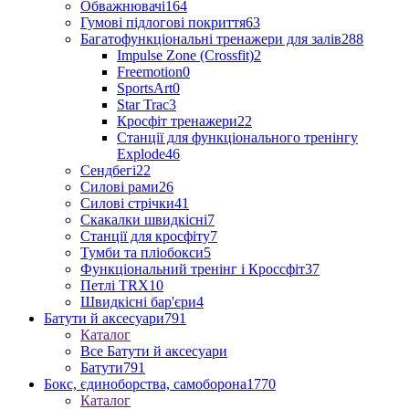
Обважнювачі
164
Гумові підлогові покриття
63
Багатофункціональні тренажери для залів
288
Impulse Zone (Crossfit)
2
Freemotion
0
SportsArt
0
Star Trac
3
Кросфіт тренажери
22
Станції для функціонального тренінгу
Explode
46
Сендбегі
22
Силові рами
26
Силові стрічки
41
Скакалки швидкісні
7
Станції для кросфіту
7
Тумби та пліобокси
5
Функціональний тренінг і Кроссфіт
37
Петлі TRX
10
Швидкісні бар'єри
4
Батути й аксесуари
791
Каталог
Все Батути й аксесуари
Батути
791
Бокс, єдиноборства, самоборона
1770
Каталог