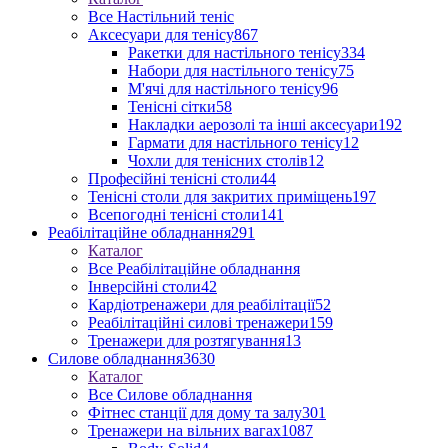
Все Настільний теніс
Аксесуари для тенісу
867
Ракетки для настільного тенісу
334
Набори для настільного тенісу
75
М'ячі для настільного тенісу
96
Тенісні сітки
58
Накладки аерозолі та інші аксесуари
192
Гармати для настільного тенісу
12
Чохли для тенісних столів
12
Професійні тенісні столи
44
Тенісні столи для закритих приміщень
197
Всепогодні тенісні столи
141
Реабілітаційне обладнання
291
Каталог
Все Реабілітаційне обладнання
Інверсійні столи
42
Кардіотренажери для реабілітації
52
Реабілітаційні силові тренажери
159
Тренажери для розтягування
13
Силове обладнання
3630
Каталог
Все Силове обладнання
Фітнес станції для дому та залу
301
Тренажери на вільних вагах
1087