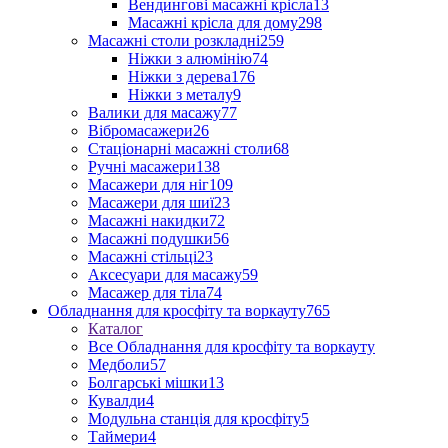
Вендингові масажні крісла
13
Масажні крісла для дому
298
Масажні столи розкладні
259
Ніжки з алюмінію
74
Ніжки з дерева
176
Ніжки з металу
9
Валики для масажу
77
Вібромасажери
26
Стаціонарні масажні столи
68
Ручні масажери
138
Масажери для ніг
109
Масажери для шиї
23
Масажні накидки
72
Масажні подушки
56
Масажні стільці
23
Аксесуари для масажу
59
Масажер для тіла
74
Обладнання для кросфіту та воркауту
765
Каталог
Все Обладнання для кросфіту та воркауту
Медболи
57
Болгарські мішки
13
Кувалди
4
Модульна станція для кросфіту
5
Таймери
4