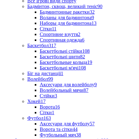
Все Ігрові види спорту
Бадмінтон, сквош, великий теніс
90
Бадминтонные ракетки
32
Воланы для бадминтона
9
Наборы для бадминтона
13
Сітки
11
Спортивне взуття
2
Спортивная одежда
6
Баскетбол
317
Баскетбольні стійки
108
Баскетбольні щити
82
Баскетбольные кольца
19
Баскетбольні м'ячі
108
Біг на дистанції
1
Волейбол
99
Аксесуари для волейболу
9
Волейбольный мячи
87
Стійки
3
Хокей
17
Ворота
16
Сітки
1
Футбол
163
Аксесуари для футболу
57
Ворота та сітки
44
Футбольный мяч
38