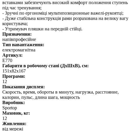
вставками забезпечують високий комфорт положення ступень
під час тренування;
- Зручні по ергономіці мультипозиционные важелі-рукоятці;
- Дуже стабільна конструкція рами розрахована на велику вагу
користувача;
- Утримувач пляшки на передній стійці.
Призначення:
напівпрофесійне
Тип навантаження:
електромагнітна
Артикул:
E770
Габарити в робочому стані (ДхШхВ), см:
151х82х167
Програми:
12
Показання дисплея:
Скорость, время, обороты в минуту, нагрузка, расстояние,
калории, пульс, длина шага, мощность
Виробник:
Sportop
Маховик, кг:
12
Живлення:
від мережі