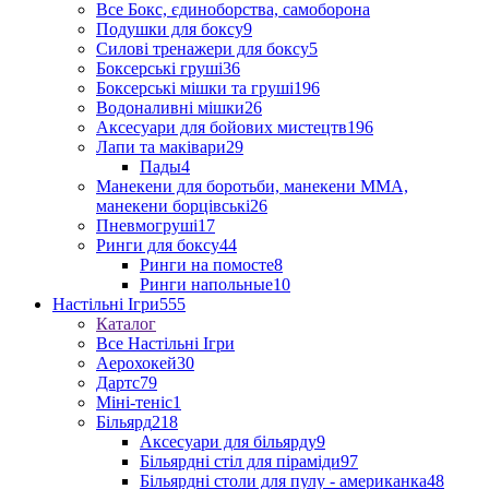
Все Бокс, єдиноборства, самоборона
Подушки для боксу
9
Силові тренажери для боксу
5
Боксерські груші
36
Боксерські мішки та груші
196
Водоналивні мішки
26
Аксесуари для бойових мистецтв
196
Лапи та маківари
29
Пады
4
Манекени для боротьби, манекени ММА,
манекени борцівські
26
Пневмогруші
17
Ринги для боксу
44
Ринги на помосте
8
Ринги напольные
10
Настільні Ігри
555
Каталог
Все Настільні Ігри
Аерохокей
30
Дартс
79
Міні-теніс
1
Більярд
218
Аксесуари для більярду
9
Більярдні стіл для піраміди
97
Більярдні столи для пулу - американка
48