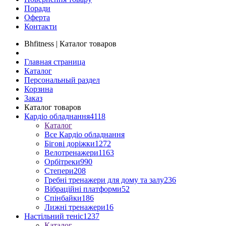
Поради
Оферта
Контакти
Bhfitness | Каталог товаров
Главная страница
Каталог
Персональный раздел
Корзина
Заказ
Каталог товаров
Кардіо обладнання
4118
Каталог
Все Кардіо обладнання
Бігові доріжки
1272
Велотренажери
1163
Орбітреки
990
Степери
208
Гребні тренажери для дому та залу
236
Вібраційні платформи
52
Спінбайки
186
Лижні тренажери
16
Настільний теніс
1237
Каталог