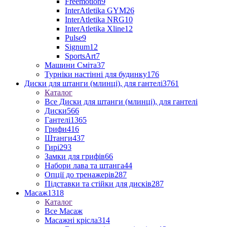
Freemotion
9
InterAtletika GYM
26
InterAtletika NRG
10
InterAtletika Xline
12
Pulse
9
Signum
12
SportsArt
7
Машини Сміта
37
Турніки настінні для будинку
176
Диски для штанги (млинці), для гантелі
3761
Каталог
Все Диски для штанги (млинці), для гантелі
Диски
566
Гантелі
1365
Грифи
416
Штанги
437
Гирі
293
Замки для грифів
66
Набори лава та штанга
44
Опції до тренажерів
287
Підставки та стійки для дисків
287
Масаж
1318
Каталог
Все Масаж
Масажні крісла
314