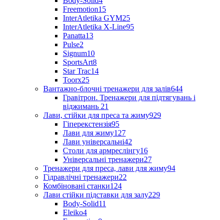
Body-Solid
4
Freemotion
15
InterAtletika GYM
25
InterAtletika X-Line
95
Panatta
13
Pulse
2
Signum
10
SportsArt
8
Star Trac
14
Toorx
25
Вантажно-блочні тренажери для залів
644
Гравітрон. Тренажери для підтягувань і
віджимань
21
Лави, стійки для преса та жиму
929
Гіперекстензія
95
Лави для жиму
127
Лави універсальні
42
Столи для армреслінгу
16
Універсальні тренажери
27
Тренажери для преса, лави для жиму
94
Гідравлічні тренажери
22
Комбіновані станки
124
Лави стійки підставки для залу
229
Body-Solid
11
Eleiko
4