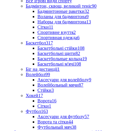
Все Ігрові види спорту
Бадмінтон, сквош, великий теніс
90
Бадминтонные ракетки
32
Воланы для бадминтона
9
Наборы для бадминтона
13
Сітки
11
Спортивне взуття
2
Спортивная одежда
6
Баскетбол
317
Баскетбольні стійки
108
Баскетбольні щити
82
Баскетбольные кольца
19
Баскетбольні м'ячі
108
Біг на дистанції
1
Волейбол
99
Аксесуари для волейболу
9
Волейбольный мячи
87
Стійки
3
Хокей
17
Ворота
16
Сітки
1
Футбол
163
Аксесуари для футболу
57
Ворота та сітки
44
Футбольный мяч
38