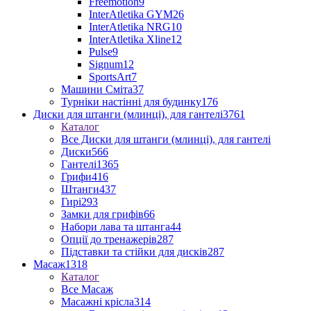
Freemotion
9
InterAtletika GYM
26
InterAtletika NRG
10
InterAtletika Xline
12
Pulse
9
Signum
12
SportsArt
7
Машини Сміта
37
Турніки настінні для будинку
176
Диски для штанги (млинці), для гантелі
3761
Каталог
Все Диски для штанги (млинці), для гантелі
Диски
566
Гантелі
1365
Грифи
416
Штанги
437
Гирі
293
Замки для грифів
66
Набори лава та штанга
44
Опції до тренажерів
287
Підставки та стійки для дисків
287
Масаж
1318
Каталог
Все Масаж
Масажні крісла
314