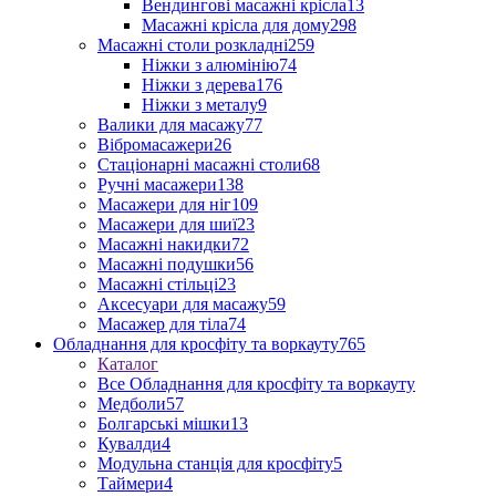
Вендингові масажні крісла
13
Масажні крісла для дому
298
Масажні столи розкладні
259
Ніжки з алюмінію
74
Ніжки з дерева
176
Ніжки з металу
9
Валики для масажу
77
Вібромасажери
26
Стаціонарні масажні столи
68
Ручні масажери
138
Масажери для ніг
109
Масажери для шиї
23
Масажні накидки
72
Масажні подушки
56
Масажні стільці
23
Аксесуари для масажу
59
Масажер для тіла
74
Обладнання для кросфіту та воркауту
765
Каталог
Все Обладнання для кросфіту та воркауту
Медболи
57
Болгарські мішки
13
Кувалди
4
Модульна станція для кросфіту
5
Таймери
4