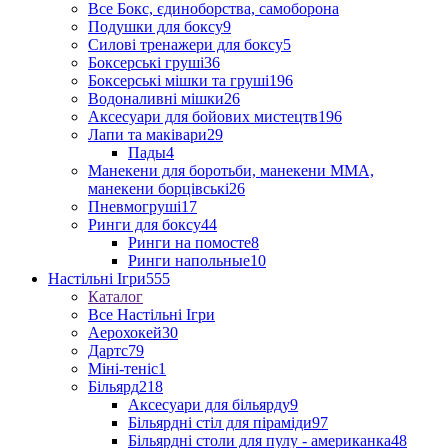
Все Бокс, єдиноборства, самоборона
Подушки для боксу
9
Силові тренажери для боксу
5
Боксерські груші
36
Боксерські мішки та груші
196
Водоналивні мішки
26
Аксесуари для бойових мистецтв
196
Лапи та маківари
29
Пады
4
Манекени для боротьби, манекени ММА,
манекени борцівські
26
Пневмогруші
17
Ринги для боксу
44
Ринги на помосте
8
Ринги напольные
10
Настільні Ігри
555
Каталог
Все Настільні Ігри
Аерохокей
30
Дартс
79
Міні-теніс
1
Більярд
218
Аксесуари для більярду
9
Більярдні стіл для піраміди
97
Більярдні столи для пулу - американка
48