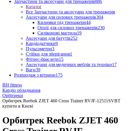
Запчастини та аксесуари для тренажерів
886
Каталог
Все Запчастини та аксесуари для тренажерів
Аксесуари для силових тренажерів
304
Килимки під тренажери
44
Опції для силових тренажерів
230
Силіконові мастила
19
Аксесуари для батутів
252
Кардіодатчики
9
Пульсометри
3
Стійки для зберігання
1
Фітнес-браслети
15
Аксесуари для медичних меблів та техніки
17
Ваги
39
Розпродаж з вітрини
175
BH fitness
Кардіо обладнання
Орбітреки
Орбитрек Reebok ZJET 460 Cross Trainer RVJF-12511SVBT
купити в Києві
Орбитрек Reebok ZJET 460