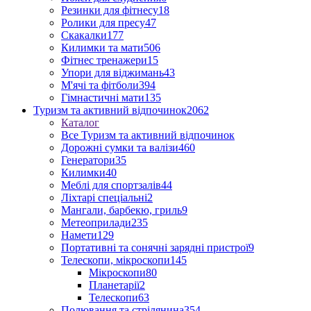
Резинки для фітнесу
18
Ролики для пресу
47
Скакалки
177
Килимки та мати
506
Фітнес тренажери
15
Упори для віджимань
43
М'ячі та фітболи
394
Гімнастичні мати
135
Туризм та активний відпочинок
2062
Каталог
Все Туризм та активний відпочинок
Дорожні сумки та валізи
460
Генератори
35
Килимки
40
Меблі для спортзалів
44
Ліхтарі спеціальні
2
Мангали, барбекю, гриль
9
Метеоприлади
235
Намети
129
Портативні та сонячні зарядні пристрої
9
Телескопи, мікроскопи
145
Мікроскопи
80
Планетарії
2
Телескопи
63
Полювання та стрілянина
354