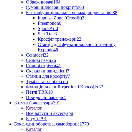
Обважнювачі
164
Гумові підлогові покриття
63
Багатофункціональні тренажери для залів
288
Impulse Zone (Crossfit)
2
Freemotion
0
SportsArt
0
Star Trac
3
Кросфіт тренажери
22
Станції для функціонального тренінгу
Explode
46
Сендбегі
22
Силові рами
26
Силові стрічки
41
Скакалки швидкісні
7
Станції для кросфіту
7
Тумби та пліобокси
5
Функціональний тренінг і Кроссфіт
37
Петлі TRX
10
Швидкісні бар'єри
4
Батути й аксесуари
791
Каталог
Все Батути й аксесуари
Батути
791
Бокс, єдиноборства, самоборона
1770
Каталог