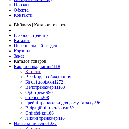
Поради
Оферта
Контакти
Bhfitness | Каталог товаров
Главная страница
Каталог
Персональный раздел
Корзина
Заказ
Каталог товаров
Кардіо обладнання
4118
Каталог
Все Кардіо обладнання
Бігові доріжки
1272
Велотренажери
1163
Орбітреки
990
Степери
208
Гребні тренажери для дому та залу
236
Вібраційні платформи
52
Спінбайки
186
Лижні тренажери
16
Настільний теніс
1237
Каталог