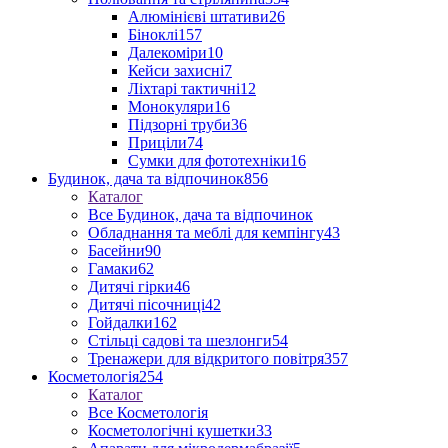
Алюмінієві штативи
26
Біноклі
157
Далекоміри
10
Кейси захисні
7
Ліхтарі тактичні
12
Монокуляри
16
Підзорні труби
36
Приціли
74
Сумки для фототехніки
16
Будинок, дача та відпочинок
856
Каталог
Все Будинок, дача та відпочинок
Обладнання та меблі для кемпінгу
43
Басейни
90
Гамаки
62
Дитячі гірки
46
Дитячі пісочниці
42
Гойдалки
162
Стільці садові та шезлонги
54
Тренажери для відкритого повітря
357
Косметологія
254
Каталог
Все Косметологія
Косметологічні кушетки
33