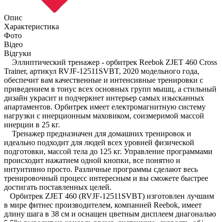
Опис
Характеристика
Фото
Відео
Відгуки
Эллиптический тренажер - орбитрек Reebok ZJET 460 Cross
Trainer, артикул RVJF-12511SVBT, 2020 модельного года,
обеспечит вам качественные и интенсивные тренировки с
приведением в тонус всех основных групп мышц, а стильный
дизайн украсит и подчеркнет интерьер самых изысканных
апартаментов. Орбитрек имеет електромагнитную систему
нагрузки с инерционным маховиком, соизмеримой массой
инерции в 25 кг.
Тренажер предназначен для домашних тренировок и
идеально подходит для людей всех уровней физической
подготовки, массой тела до 125 кг. Управление программами
происходит нажатием одной кнопки, все понятно и
интуитивно просто. Различные программы сделают весь
тренировочный процесс интересным и вы сможете быстрее
достигать поставленных целей.
Орбитрек ZJET 460 (RVJF-12511SVBT) изготовлен лучшим
в мире фитнес производителем, компанией Reebok, имеет
длину шага в 38 см и оснащен цветным дисплеем диагональю