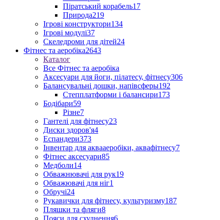
Піратський корабель
17
Природа
219
Ігрові конструктори
134
Ігрові модулі
37
Скеледроми для дітей
24
Фітнес та аеробіка
2643
Каталог
Все Фітнес та аеробіка
Аксесуари для йоги, пілатесу, фітнесу
306
Балансувальні дошки, напівсферы
192
Степплатформи і балансири
173
Бодібари
59
Різне
7
Гантелі для фітнесу
23
Диски здоров'я
4
Еспандери
373
Інвентар для аквааеробіки, аквафітнесу
7
Фітнес аксесуари
85
Медболи
14
Обважнювачі для рук
19
Обважювачі для ніг
1
Обручі
24
Рукавички для фітнесу, культуризму
187
Пляшки та фляги
8
Пояси для схуднення
6