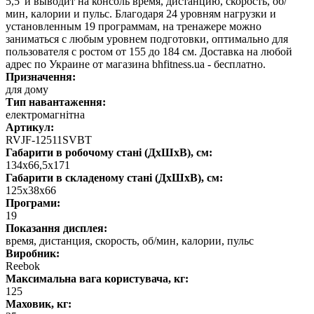
5,5"и выводит на консоль время, дистанцию, скорость, об/
мин, калории и пульс. Благодаря 24 уровням нагрузки и
установленным 19 программам, на тренажере можно
заниматься с любым уровнем подготовки, оптимально для
пользователя с ростом от 155 до 184 см. Доставка на любой
адрес по Украине от магазина bhfitness.ua - бесплатно.
Призначення:
для дому
Тип навантаження:
електромагнітна
Артикул:
RVJF-12511SVBT
Габарити в робочому стані (ДхШхВ), см:
134х66,5х171
Габарити в складеному стані (ДхШхВ), см:
125х38х66
Програми:
19
Показання дисплея:
время, дистанция, скорость, об/мин, калории, пульс
Виробник:
Reebok
Максимальна вага користувача, кг:
125
Маховик, кг: