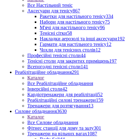
Все Настільний теніс
Аксесуари для тенісу
867
Ракетки для настільного тенісу
334
Набори для настільного тенісу
75
М'ячі для настільного тенісу
96
Тенісні сітки
58
Накладки аерозолі та інші аксесуари
192
Гармати для настільного тенісу
12
Чохли для тенісних столів
12
Професійні тенісні столи
44
Тенісні столи для закритих приміщень
197
Всепогодні тенісні столи
141
Реабілітаційне обладнання
291
Каталог
Все Реабілітаційне обладнання
Інверсійні столи
42
Кардіотренажери для реабілітації
52
Реабілітаційні силові тренажери
159
Тренажери для розтягування
13
Силове обладнання
3630
Каталог
Все Силове обладнання
Фітнес станції для дому та залу
301
Тренажери на вільних вагах
1087