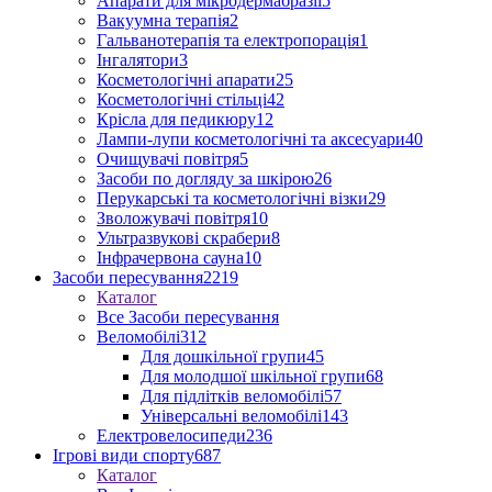
Апарати для мікродермабразії
5
Вакуумна терапія
2
Гальванотерапія та електропорація
1
Інгалятори
3
Косметологічні апарати
25
Косметологічні стільці
42
Крісла для педикюру
12
Лампи-лупи косметологічні та аксесуари
40
Очищувачі повітря
5
Засоби по догляду за шкірою
26
Перукарські та косметологічні візки
29
Зволожувачі повітря
10
Ультразвукові скрабери
8
Інфрачервона сауна
10
Засоби пересування
2219
Каталог
Все Засоби пересування
Веломобілі
312
Для дошкільної групи
45
Для молодшої шкільної групи
68
Для підлітків веломобілі
57
Універсальні веломобілі
143
Електровелосипеди
236
Ігрові види спорту
687
Каталог