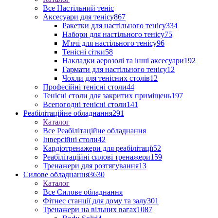
Все Настільний теніс
Аксесуари для тенісу
867
Ракетки для настільного тенісу
334
Набори для настільного тенісу
75
М'ячі для настільного тенісу
96
Тенісні сітки
58
Накладки аерозолі та інші аксесуари
192
Гармати для настільного тенісу
12
Чохли для тенісних столів
12
Професійні тенісні столи
44
Тенісні столи для закритих приміщень
197
Всепогодні тенісні столи
141
Реабілітаційне обладнання
291
Каталог
Все Реабілітаційне обладнання
Інверсійні столи
42
Кардіотренажери для реабілітації
52
Реабілітаційні силові тренажери
159
Тренажери для розтягування
13
Силове обладнання
3630
Каталог
Все Силове обладнання
Фітнес станції для дому та залу
301
Тренажери на вільних вагах
1087