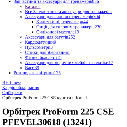
Запчастини та аксесуари для тренажерів
886
Каталог
Все Запчастини та аксесуари для тренажерів
Аксесуари для силових тренажерів
304
Килимки під тренажери
44
Опції для силових тренажерів
230
Силіконові мастила
19
Аксесуари для батутів
252
Кардіодатчики
9
Пульсометри
3
Стійки для зберігання
1
Фітнес-браслети
15
Аксесуари для медичних меблів та техніки
17
Ваги
39
Розпродаж з вітрини
175
BH fitness
Кардіо обладнання
Орбітреки
Орбитрек ProForm 225 CSE купити в Києві
Орбітрек ProForm 225 CSE
PFEVEL30618 (13241)