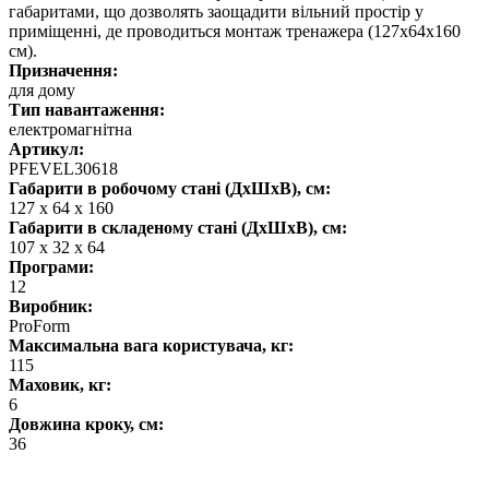
габаритами, що дозволять заощадити вільний простір у
приміщенні, де проводиться монтаж тренажера (127х64х160
см).
Призначення:
для дому
Тип навантаження:
електромагнітна
Артикул:
PFEVEL30618
Габарити в робочому стані (ДхШхВ), см:
127 х 64 х 160
Габарити в складеному стані (ДхШхВ), см:
107 x 32 х 64
Програми:
12
Виробник:
ProForm
Максимальна вага користувача, кг:
115
Маховик, кг:
6
Довжина кроку, см:
36