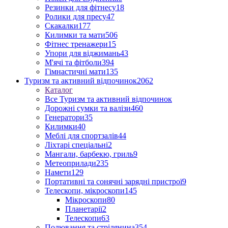
Резинки для фітнесу
18
Ролики для пресу
47
Скакалки
177
Килимки та мати
506
Фітнес тренажери
15
Упори для віджимань
43
М'ячі та фітболи
394
Гімнастичні мати
135
Туризм та активний відпочинок
2062
Каталог
Все Туризм та активний відпочинок
Дорожні сумки та валізи
460
Генератори
35
Килимки
40
Меблі для спортзалів
44
Ліхтарі спеціальні
2
Мангали, барбекю, гриль
9
Метеоприлади
235
Намети
129
Портативні та сонячні зарядні пристрої
9
Телескопи, мікроскопи
145
Мікроскопи
80
Планетарії
2
Телескопи
63
Полювання та стрілянина
354