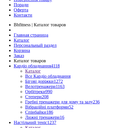
Поради
Оферта
Контакти
Bhfitness | Каталог товаров
Главная страница
Каталог
Персональный раздел
Корзина
Заказ
Каталог товаров
Кардіо обладнання
4118
Каталог
Все Кардіо обладнання
Бігові доріжки
1272
Велотренажери
1163
Орбітреки
990
Степери
208
Гребні тренажери для дому та залу
236
Вібраційні платформи
52
Спінбайки
186
Лижні тренажери
16
Настільний теніс
1237
Каталог