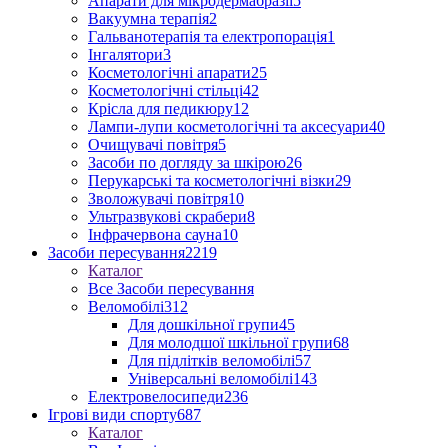
Апарати для мікродермабразії
5
Вакуумна терапія
2
Гальванотерапія та електропорація
1
Інгалятори
3
Косметологічні апарати
25
Косметологічні стільці
42
Крісла для педикюру
12
Лампи-лупи косметологічні та аксесуари
40
Очищувачі повітря
5
Засоби по догляду за шкірою
26
Перукарські та косметологічні візки
29
Зволожувачі повітря
10
Ультразвукові скрабери
8
Інфрачервона сауна
10
Засоби пересування
2219
Каталог
Все Засоби пересування
Веломобілі
312
Для дошкільної групи
45
Для молодшої шкільної групи
68
Для підлітків веломобілі
57
Універсальні веломобілі
143
Електровелосипеди
236
Ігрові види спорту
687
Каталог