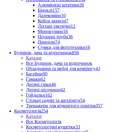
Алюмінієві штативи
26
Біноклі
157
Далекоміри
10
Кейси захисні
7
Ліхтарі тактичні
12
Монокуляри
16
Підзорні труби
36
Приціли
74
Сумки для фототехніки
16
Будинок, дача та відпочинок
856
Каталог
Все Будинок, дача та відпочинок
Обладнання та меблі для кемпінгу
43
Басейни
90
Гамаки
62
Дитячі гірки
46
Дитячі пісочниці
42
Гойдалки
162
Стільці садові та шезлонги
54
Тренажери для відкритого повітря
357
Косметологія
254
Каталог
Все Косметологія
Косметологічні кушетки
33