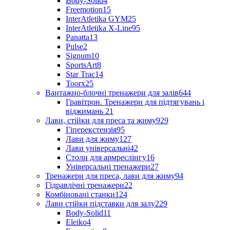
Body-Solid
4
Freemotion
15
InterAtletika GYM
25
InterAtletika X-Line
95
Panatta
13
Pulse
2
Signum
10
SportsArt
8
Star Trac
14
Toorx
25
Вантажно-блочні тренажери для залів
644
Гравітрон. Тренажери для підтягувань і
віджимань
21
Лави, стійки для преса та жиму
929
Гіперекстензія
95
Лави для жиму
127
Лави універсальні
42
Столи для армреслінгу
16
Універсальні тренажери
27
Тренажери для преса, лави для жиму
94
Гідравлічні тренажери
22
Комбіновані станки
124
Лави стійки підставки для залу
229
Body-Solid
11
Eleiko
4