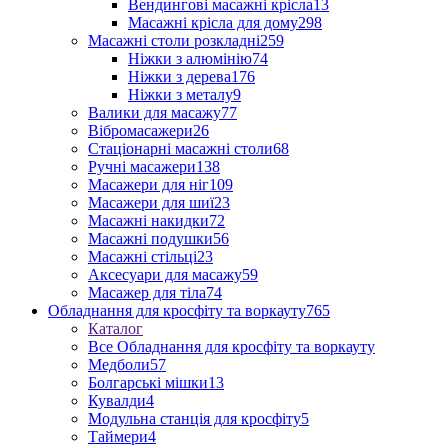
Вендингові масажні крісла
13
Масажні крісла для дому
298
Масажні столи розкладні
259
Ніжки з алюмінію
74
Ніжки з дерева
176
Ніжки з металу
9
Валики для масажу
77
Вібромасажери
26
Стаціонарні масажні столи
68
Ручні масажери
138
Масажери для ніг
109
Масажери для шиї
23
Масажні накидки
72
Масажні подушки
56
Масажні стільці
23
Аксесуари для масажу
59
Масажер для тіла
74
Обладнання для кросфіту та воркауту
765
Каталог
Все Обладнання для кросфіту та воркауту
Медболи
57
Болгарські мішки
13
Кувалди
4
Модульна станція для кросфіту
5
Таймери
4