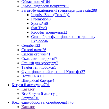
Обважнювачі
164
Гумові підлогові покриття
63
Багатофункціональні тренажери для залів
288
Impulse Zone (Crossfit)
2
Freemotion
0
SportsArt
0
Star Trac
3
Кросфіт тренажери
22
Станції для функціонального тренінгу
Explode
46
Сендбегі
22
Силові рами
26
Силові стрічки
41
Скакалки швидкісні
7
Станції для кросфіту
7
Тумби та пліобокси
5
Функціональний тренінг і Кроссфіт
37
Петлі TRX
10
Швидкісні бар'єри
4
Батути й аксесуари
791
Каталог
Все Батути й аксесуари
Батути
791
Бокс, єдиноборства, самоборона
1770
Каталог