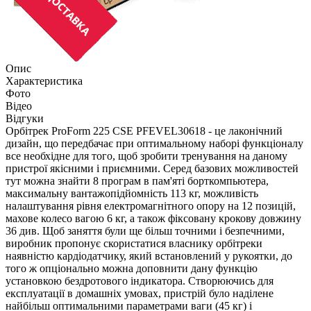
Опис
Характеристика
Фото
Відео
Відгуки
Орбітрек ProForm 225 CSE PFEVEL30618 - це лаконічний
дизайн, що передбачає при оптимальному наборі функціоналу
все необхідне для того, щоб зробити тренування на даному
пристрої якісними і приємними. Серед базових можливостей
тут можна знайти 8 програм в пам'яті борткомпьютера,
максимальну вантажопідйомність 113 кг, можливість
налаштування рівня електромагнітного опору на 12 позицій,
махове колесо вагою 6 кг, а також фіксовану крокову довжину
36 див. Щоб заняття були ще більш точними і безпечними,
виробник пропонує скористатися власнику орбітреки
наявністю кардіодатчику, який встановлений у рукоятки, до
того ж опціонально можна доповнити дану функцію
установкою бездротового індикатора. Створюючись для
експлуатації в домашніх умовах, пристрій було наділене
найбільш оптимальними параметрами ваги (45 кг) і