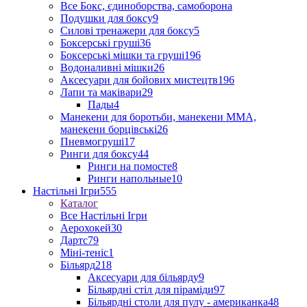
Все Бокс, єдиноборства, самоборона
Подушки для боксу
9
Силові тренажери для боксу
5
Боксерські груші
36
Боксерські мішки та груші
196
Водоналивні мішки
26
Аксесуари для бойових мистецтв
196
Лапи та маківари
29
Пады
4
Манекени для боротьби, манекени ММА,
манекени борцівські
26
Пневмогруші
17
Ринги для боксу
44
Ринги на помосте
8
Ринги напольные
10
Настільні Ігри
555
Каталог
Все Настільні Ігри
Аерохокей
30
Дартс
79
Міні-теніс
1
Більярд
218
Аксесуари для більярду
9
Більярдні стіл для піраміди
97
Більярдні столи для пулу - американка
48