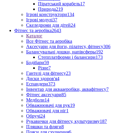
Піратський корабель
17
Природа
219
Ігрові конструктори
134
Ігрові модулі
37
Скеледроми для дітей
24
Фітнес та аеробіка
2643
Каталог
Все Фітнес та аеробіка
Аксесуари для йоги, пілатесу, фітнесу
306
Балансувальні дошки, напівсферы
192
Степплатформи і балансири
173
Бодібари
59
Різне
7
Гантелі для фітнесу
23
Диски здоров'я
4
Еспандери
373
Інвентар для аквааеробіки, аквафітнесу
7
Фітнес аксесуари
85
Медболи
14
Обважнювачі для рук
19
Обважювачі для ніг
1
Обручі
24
Рукавички для фітнесу, культуризму
187
Пляшки та фляги
8
Пояси для схуднення
6