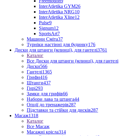
Freemotion
9
InterAtletika GYM
26
InterAtletika NRG
10
InterAtletika Xline
12
Pulse
9
Signum
12
SportsArt
7
Машини Сміта
37
Турніки настінні для будинку
176
Диски для штанги (млинці), для гантелі
3761
Каталог
Все Диски для штанги (млинці), для гантелі
Диски
566
Гантелі
1365
Грифи
416
Штанги
437
Гирі
293
Замки для грифів
66
Набори лава та штанга
44
Опції до тренажерів
287
Підставки та стійки для дисків
287
Масаж
1318
Каталог
Все Масаж
Масажні крісла
314