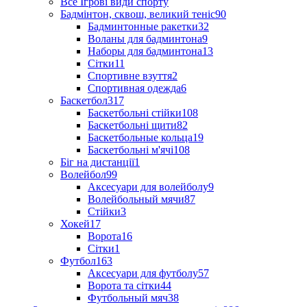
Все Ігрові види спорту
Бадмінтон, сквош, великий теніс
90
Бадминтонные ракетки
32
Воланы для бадминтона
9
Наборы для бадминтона
13
Сітки
11
Спортивне взуття
2
Спортивная одежда
6
Баскетбол
317
Баскетбольні стійки
108
Баскетбольні щити
82
Баскетбольные кольца
19
Баскетбольні м'ячі
108
Біг на дистанції
1
Волейбол
99
Аксесуари для волейболу
9
Волейбольный мячи
87
Стійки
3
Хокей
17
Ворота
16
Сітки
1
Футбол
163
Аксесуари для футболу
57
Ворота та сітки
44
Футбольный мяч
38