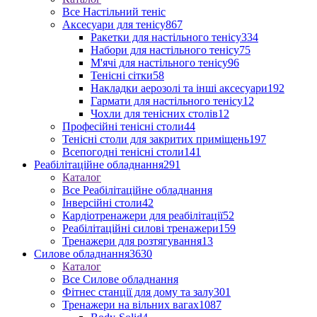
Все Настільний теніс
Аксесуари для тенісу
867
Ракетки для настільного тенісу
334
Набори для настільного тенісу
75
М'ячі для настільного тенісу
96
Тенісні сітки
58
Накладки аерозолі та інші аксесуари
192
Гармати для настільного тенісу
12
Чохли для тенісних столів
12
Професійні тенісні столи
44
Тенісні столи для закритих приміщень
197
Всепогодні тенісні столи
141
Реабілітаційне обладнання
291
Каталог
Все Реабілітаційне обладнання
Інверсійні столи
42
Кардіотренажери для реабілітації
52
Реабілітаційні силові тренажери
159
Тренажери для розтягування
13
Силове обладнання
3630
Каталог
Все Силове обладнання
Фітнес станції для дому та залу
301
Тренажери на вільних вагах
1087