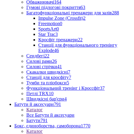
Обважнювачі
164
Гумові підлогові покриття
63
Багатофункціональні тренажери для залів
288
Impulse Zone (Crossfit)
2
Freemotion
0
SportsArt
0
Star Trac
3
Кросфіт тренажери
22
Станції для функціонального тренінгу
Explode
46
Сендбегі
22
Силові рами
26
Силові стрічки
41
Скакалки швидкісні
7
Станції для кросфіту
7
Тумби та пліобокси
5
Функціональний тренінг і Кроссфіт
37
Петлі TRX
10
Швидкісні бар'єри
4
Батути й аксесуари
791
Каталог
Все Батути й аксесуари
Батути
791
Бокс, єдиноборства, самоборона
1770
Каталог