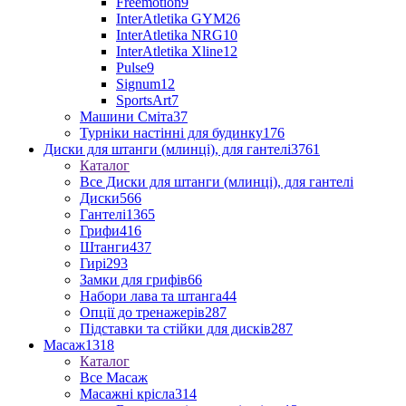
Freemotion
9
InterAtletika GYM
26
InterAtletika NRG
10
InterAtletika Xline
12
Pulse
9
Signum
12
SportsArt
7
Машини Сміта
37
Турніки настінні для будинку
176
Диски для штанги (млинці), для гантелі
3761
Каталог
Все Диски для штанги (млинці), для гантелі
Диски
566
Гантелі
1365
Грифи
416
Штанги
437
Гирі
293
Замки для грифів
66
Набори лава та штанга
44
Опції до тренажерів
287
Підставки та стійки для дисків
287
Масаж
1318
Каталог
Все Масаж
Масажні крісла
314