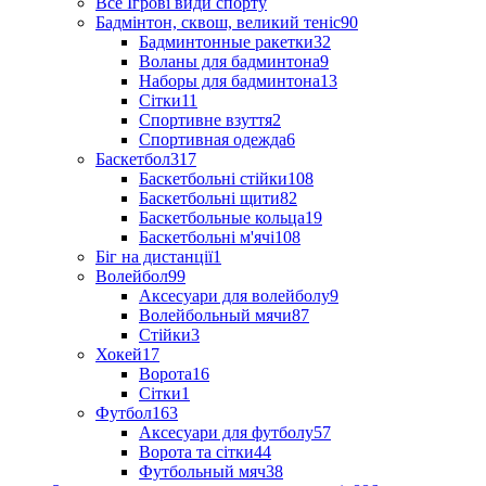
Все Ігрові види спорту
Бадмінтон, сквош, великий теніс
90
Бадминтонные ракетки
32
Воланы для бадминтона
9
Наборы для бадминтона
13
Сітки
11
Спортивне взуття
2
Спортивная одежда
6
Баскетбол
317
Баскетбольні стійки
108
Баскетбольні щити
82
Баскетбольные кольца
19
Баскетбольні м'ячі
108
Біг на дистанції
1
Волейбол
99
Аксесуари для волейболу
9
Волейбольный мячи
87
Стійки
3
Хокей
17
Ворота
16
Сітки
1
Футбол
163
Аксесуари для футболу
57
Ворота та сітки
44
Футбольный мяч
38