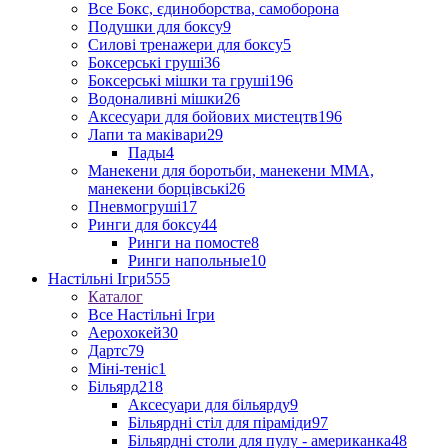
Все Бокс, єдиноборства, самоборона
Подушки для боксу
9
Силові тренажери для боксу
5
Боксерські груші
36
Боксерські мішки та груші
196
Водоналивні мішки
26
Аксесуари для бойових мистецтв
196
Лапи та маківари
29
Пады
4
Манекени для боротьби, манекени ММА,
манекени борцівські
26
Пневмогруші
17
Ринги для боксу
44
Ринги на помосте
8
Ринги напольные
10
Настільні Ігри
555
Каталог
Все Настільні Ігри
Аерохокей
30
Дартс
79
Міні-теніс
1
Більярд
218
Аксесуари для більярду
9
Більярдні стіл для піраміди
97
Більярдні столи для пулу - американка
48