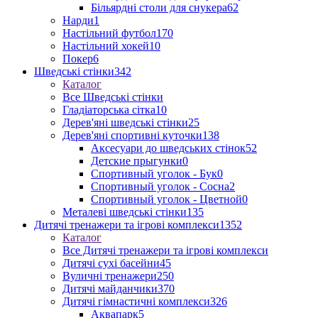
Більярдні столи для снукера
62
Нарди
1
Настільний футбол
170
Настільний хокей
10
Покер
6
Шведські стінки
342
Каталог
Все Шведські стінки
Гладіаторська сітка
10
Дерев'яні шведські стінки
25
Дерев'яні спортивні куточки
138
Аксесуари до шведських стінок
52
Детские прыгунки
0
Спортивный уголок - Бук
0
Спортивный уголок - Сосна
2
Спортивный уголок - Цветной
0
Металеві шведські стінки
135
Дитячі тренажери та ігрові комплекси
1352
Каталог
Все Дитячі тренажери та ігрові комплекси
Дитячі сухі басейни
45
Вуличні тренажери
250
Дитячі майданчики
370
Дитячі гімнастичні комплекси
326
Аквапарк
5