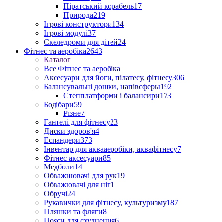
Піратський корабель
17
Природа
219
Ігрові конструктори
134
Ігрові модулі
37
Скеледроми для дітей
24
Фітнес та аеробіка
2643
Каталог
Все Фітнес та аеробіка
Аксесуари для йоги, пілатесу, фітнесу
306
Балансувальні дошки, напівсферы
192
Степплатформи і балансири
173
Бодібари
59
Різне
7
Гантелі для фітнесу
23
Диски здоров'я
4
Еспандери
373
Інвентар для аквааеробіки, аквафітнесу
7
Фітнес аксесуари
85
Медболи
14
Обважнювачі для рук
19
Обважювачі для ніг
1
Обручі
24
Рукавички для фітнесу, культуризму
187
Пляшки та фляги
8
Пояси для схуднення
6