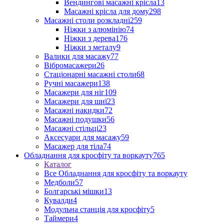
Вендингові масажні крісла
13
Масажні крісла для дому
298
Масажні столи розкладні
259
Ніжки з алюмінію
74
Ніжки з дерева
176
Ніжки з металу
9
Валики для масажу
77
Вібромасажери
26
Стаціонарні масажні столи
68
Ручні масажери
138
Масажери для ніг
109
Масажери для шиї
23
Масажні накидки
72
Масажні подушки
56
Масажні стільці
23
Аксесуари для масажу
59
Масажер для тіла
74
Обладнання для кросфіту та воркауту
765
Каталог
Все Обладнання для кросфіту та воркауту
Медболи
57
Болгарські мішки
13
Кувалди
4
Модульна станція для кросфіту
5
Таймери
4