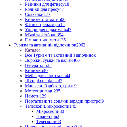
Резинки для фітнесу
18
Ролики для пресу
47
Скакалки
177
Килимки та мати
506
Фітнес тренажери
15
Упори для віджимань
43
М'ячі та фітболи
394
Гімнастичні мати
135
Туризм та активний відпочинок
2062
Каталог
Все Туризм та активний відпочинок
Дорожні сумки та валізи
460
Генератори
35
Килимки
40
Меблі для спортзалів
44
Ліхтарі спеціальні
2
Мангали, барбекю, гриль
9
Метеоприлади
235
Намети
129
Портативні та сонячні зарядні пристрої
9
Телескопи, мікроскопи
145
Мікроскопи
80
Планетарії
2
Телескопи
63
Полювання та стрілянина
354