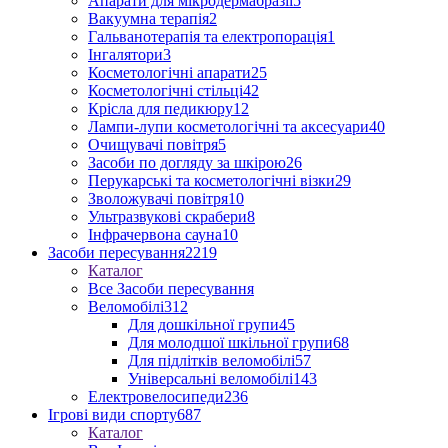
Апарати для мікродермабразії
5
Вакуумна терапія
2
Гальванотерапія та електропорація
1
Інгалятори
3
Косметологічні апарати
25
Косметологічні стільці
42
Крісла для педикюру
12
Лампи-лупи косметологічні та аксесуари
40
Очищувачі повітря
5
Засоби по догляду за шкірою
26
Перукарські та косметологічні візки
29
Зволожувачі повітря
10
Ультразвукові скрабери
8
Інфрачервона сауна
10
Засоби пересування
2219
Каталог
Все Засоби пересування
Веломобілі
312
Для дошкільної групи
45
Для молодшої шкільної групи
68
Для підлітків веломобілі
57
Універсальні веломобілі
143
Електровелосипеди
236
Ігрові види спорту
687
Каталог