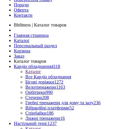
Поради
Оферта
Контакти
Bhfitness | Каталог товаров
Главная страница
Каталог
Персональный раздел
Корзина
Заказ
Каталог товаров
Кардіо обладнання
4118
Каталог
Все Кардіо обладнання
Бігові доріжки
1272
Велотренажери
1163
Орбітреки
990
Степери
208
Гребні тренажери для дому та залу
236
Вібраційні платформи
52
Спінбайки
186
Лижні тренажери
16
Настільний теніс
1237
Каталог