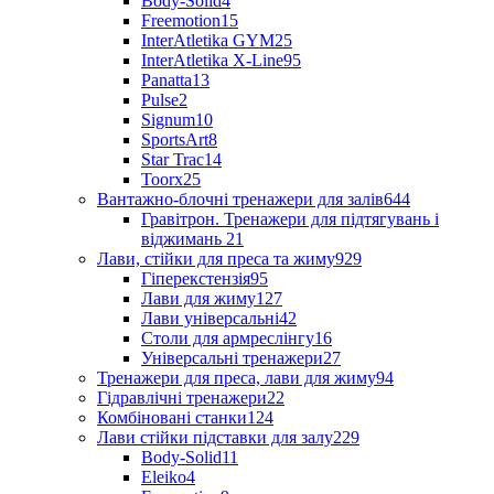
Body-Solid
4
Freemotion
15
InterAtletika GYM
25
InterAtletika X-Line
95
Panatta
13
Pulse
2
Signum
10
SportsArt
8
Star Trac
14
Toorx
25
Вантажно-блочні тренажери для залів
644
Гравітрон. Тренажери для підтягувань і
віджимань
21
Лави, стійки для преса та жиму
929
Гіперекстензія
95
Лави для жиму
127
Лави універсальні
42
Столи для армреслінгу
16
Універсальні тренажери
27
Тренажери для преса, лави для жиму
94
Гідравлічні тренажери
22
Комбіновані станки
124
Лави стійки підставки для залу
229
Body-Solid
11
Eleiko
4