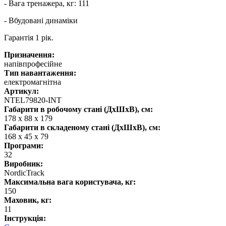
- Вага тренажера, кг: 111
- Вбудовані динаміки
Гарантія 1 рік.
Призначення:
напівпрофесійне
Тип навантаження:
електромагнітна
Артикул:
NTEL79820-INT
Габарити в робочому стані (ДхШхВ), см:
178 х 88 х 179
Габарити в складеному стані (ДхШхВ), см:
168 х 45 х 79
Програми:
32
Виробник:
NordicTrack
Максимальна вага користувача, кг:
150
Маховик, кг:
11
Інструкція: