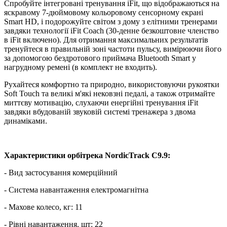
Спробуйте інтегровані тренування iFit, що відображаються на
яскравому 7-дюймовому кольоровому сенсорному екрані
Smart HD, і подорожуйте світом з дому з елітними тренерами
завдяки технології iFit Coach (30-денне безкоштовне членство
в iFit включено). Для отримання максимальних результатів
тренуйтеся в правильній зоні частоти пульсу, вимірюючи його
за допомогою бездротового приймача Bluetooth Smart у
нагрудному ремені (в комплект не входить).
Рухайтеся комфортно та природно, використовуючи рукоятки
Soft Touch та великі м'які нековзні педалі, а також отримайте
миттєву мотивацію, слухаючи енергійні тренування iFit
завдяки вбудованій звуковій системі тренажера з двома
динаміками.
Характеристики орбітрека NordicTrack C9.9:
- Вид застосування комерційний
- Система навантаження електромагнітна
- Махове колесо, кг: 11
- Рівні навантаження, шт: 22