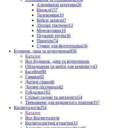
Алюмінієві штативи
26
Біноклі
157
Далекоміри
10
Кейси захисні
7
Ліхтарі тактичні
12
Монокуляри
16
Підзорні труби
36
Приціли
74
Сумки для фототехніки
16
Будинок, дача та відпочинок
856
Каталог
Все Будинок, дача та відпочинок
Обладнання та меблі для кемпінгу
43
Басейни
90
Гамаки
62
Дитячі гірки
46
Дитячі пісочниці
42
Гойдалки
162
Стільці садові та шезлонги
54
Тренажери для відкритого повітря
357
Косметологія
254
Каталог
Все Косметологія
Косметологічні кушетки
33