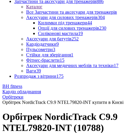
Запчастини та аксесуари для тренажерів
886
Каталог
Все Запчастини та аксесуари для тренажерів
Аксесуари для силових тренажерів
304
Килимки під тренажери
44
Опції для силових тренажерів
230
Силіконові мастила
19
Аксесуари для батутів
252
Кардіодатчики
9
Пульсометри
3
Стійки для зберігання
1
Фітнес-браслети
15
Аксесуари для медичних меблів та техніки
17
Ваги
39
Розпродаж з вітрини
175
BH fitness
Кардіо обладнання
Орбітреки
Орбітрек NordicTrack C9.9 NTEL79820-INT купити в Києві
Орбітрек NordicTrack C9.9
NTEL79820-INT (10788)