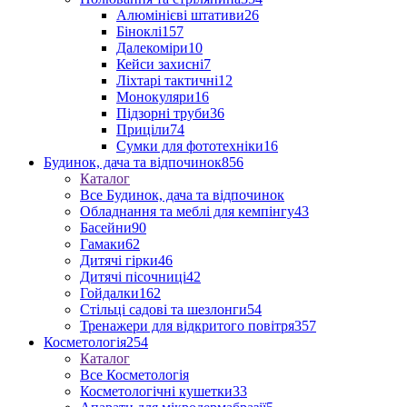
Алюмінієві штативи
26
Біноклі
157
Далекоміри
10
Кейси захисні
7
Ліхтарі тактичні
12
Монокуляри
16
Підзорні труби
36
Приціли
74
Сумки для фототехніки
16
Будинок, дача та відпочинок
856
Каталог
Все Будинок, дача та відпочинок
Обладнання та меблі для кемпінгу
43
Басейни
90
Гамаки
62
Дитячі гірки
46
Дитячі пісочниці
42
Гойдалки
162
Стільці садові та шезлонги
54
Тренажери для відкритого повітря
357
Косметологія
254
Каталог
Все Косметологія
Косметологічні кушетки
33