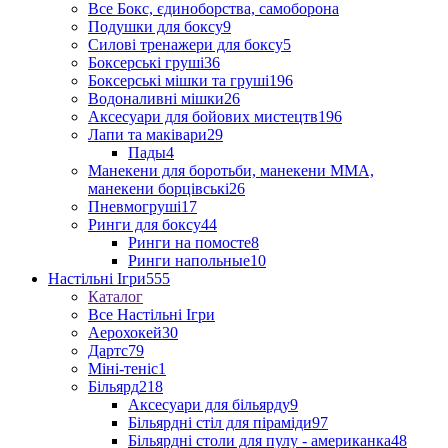
Все Бокс, єдиноборства, самоборона
Подушки для боксу
9
Силові тренажери для боксу
5
Боксерські груші
36
Боксерські мішки та груші
196
Водоналивні мішки
26
Аксесуари для бойових мистецтв
196
Лапи та маківари
29
Пады
4
Манекени для боротьби, манекени ММА,
манекени борцівські
26
Пневмогруші
17
Ринги для боксу
44
Ринги на помосте
8
Ринги напольные
10
Настільні Ігри
555
Каталог
Все Настільні Ігри
Аерохокей
30
Дартс
79
Міні-теніс
1
Більярд
218
Аксесуари для більярду
9
Більярдні стіл для піраміди
97
Більярдні столи для пулу - американка
48