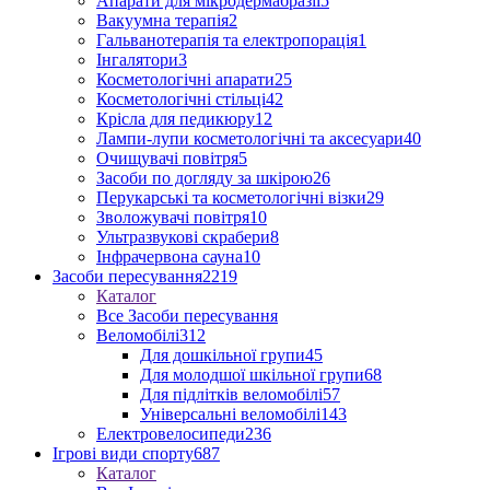
Апарати для мікродермабразії
5
Вакуумна терапія
2
Гальванотерапія та електропорація
1
Інгалятори
3
Косметологічні апарати
25
Косметологічні стільці
42
Крісла для педикюру
12
Лампи-лупи косметологічні та аксесуари
40
Очищувачі повітря
5
Засоби по догляду за шкірою
26
Перукарські та косметологічні візки
29
Зволожувачі повітря
10
Ультразвукові скрабери
8
Інфрачервона сауна
10
Засоби пересування
2219
Каталог
Все Засоби пересування
Веломобілі
312
Для дошкільної групи
45
Для молодшої шкільної групи
68
Для підлітків веломобілі
57
Універсальні веломобілі
143
Електровелосипеди
236
Ігрові види спорту
687
Каталог