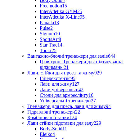
Body-Solid
4
Freemotion
15
InterAtletika GYM
25
InterAtletika X-Line
95
Panatta
13
Pulse
2
Signum
10
SportsArt
8
Star Trac
14
Toorx
25
Вантажно-блочні тренажери для залів
644
Гравітрон. Тренажери для підтягувань і
віджимань
21
Лави, стійки для преса та жиму
929
Гіперекстензія
95
Лави для жиму
127
Лави універсальні
42
Столи для армреслінгу
16
Універсальні тренажери
27
Тренажери для преса, лави для жиму
94
Гідравлічні тренажери
22
Комбіновані станки
124
Лави стійки підставки для залу
229
Body-Solid
11
Eleiko
4