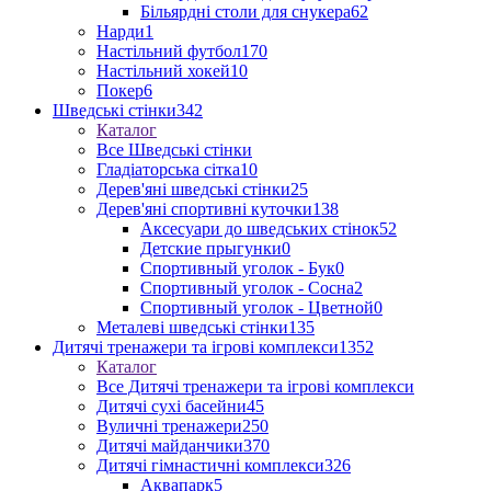
Більярдні столи для снукера
62
Нарди
1
Настільний футбол
170
Настільний хокей
10
Покер
6
Шведські стінки
342
Каталог
Все Шведські стінки
Гладіаторська сітка
10
Дерев'яні шведські стінки
25
Дерев'яні спортивні куточки
138
Аксесуари до шведських стінок
52
Детские прыгунки
0
Спортивный уголок - Бук
0
Спортивный уголок - Сосна
2
Спортивный уголок - Цветной
0
Металеві шведські стінки
135
Дитячі тренажери та ігрові комплекси
1352
Каталог
Все Дитячі тренажери та ігрові комплекси
Дитячі сухі басейни
45
Вуличні тренажери
250
Дитячі майданчики
370
Дитячі гімнастичні комплекси
326
Аквапарк
5