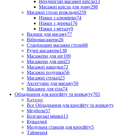
Вендингові масажні крісла
13
Масажні крісла для дому
298
Масажні столи розкладні
259
Ніжки з алюмінію
74
Ніжки з дерева
176
Ніжки з металу
9
Валики для масажу
77
Вібромасажери
26
Стаціонарні масажні столи
68
Ручні масажери
138
Масажери для ніг
109
Масажери для шиї
23
Масажні накидки
72
Масажні подушки
56
Масажні стільці
23
Аксесуари для масажу
59
Масажер для тіла
74
Обладнання для кросфіту та воркауту
765
Каталог
Все Обладнання для кросфіту та воркауту
Медболи
57
Болгарські мішки
13
Кувалди
4
Модульна станція для кросфіту
5
Таймери
4