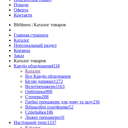
Поради
Оферта
Контакти
Bhfitness | Каталог товаров
Главная страница
Каталог
Персональный раздел
Корзина
Заказ
Каталог товаров
Кардіо обладнання
4118
Каталог
Все Кардіо обладнання
Бігові доріжки
1272
Велотренажери
1163
Орбітреки
990
Степери
208
Гребні тренажери для дому та залу
236
Вібраційні платформи
52
Спінбайки
186
Лижні тренажери
16
Настільний теніс
1237
Каталог