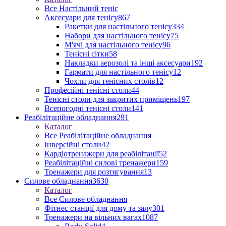
Все Настільний теніс
Аксесуари для тенісу
867
Ракетки для настільного тенісу
334
Набори для настільного тенісу
75
М'ячі для настільного тенісу
96
Тенісні сітки
58
Накладки аерозолі та інші аксесуари
192
Гармати для настільного тенісу
12
Чохли для тенісних столів
12
Професійні тенісні столи
44
Тенісні столи для закритих приміщень
197
Всепогодні тенісні столи
141
Реабілітаційне обладнання
291
Каталог
Все Реабілітаційне обладнання
Інверсійні столи
42
Кардіотренажери для реабілітації
52
Реабілітаційні силові тренажери
159
Тренажери для розтягування
13
Силове обладнання
3630
Каталог
Все Силове обладнання
Фітнес станції для дому та залу
301
Тренажери на вільних вагах
1087