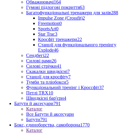
Обважнювачі
164
Гумові підлогові покриття
63
Багатофункціональні тренажери для залів
288
Impulse Zone (Crossfit)
2
Freemotion
0
SportsArt
0
Star Trac
3
Кросфіт тренажери
22
Станції для функціонального тренінгу
Explode
46
Сендбегі
22
Силові рами
26
Силові стрічки
41
Скакалки швидкісні
7
Станції для кросфіту
7
Тумби та пліобокси
5
Функціональний тренінг і Кроссфіт
37
Петлі TRX
10
Швидкісні бар'єри
4
Батути й аксесуари
791
Каталог
Все Батути й аксесуари
Батути
791
Бокс, єдиноборства, самоборона
1770
Каталог