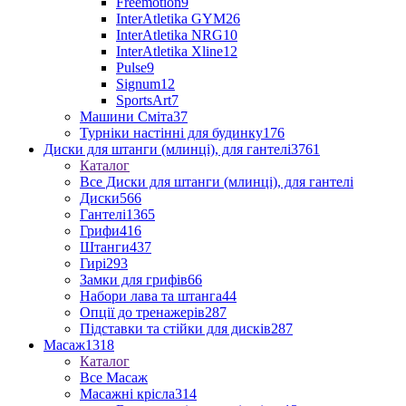
Freemotion
9
InterAtletika GYM
26
InterAtletika NRG
10
InterAtletika Xline
12
Pulse
9
Signum
12
SportsArt
7
Машини Сміта
37
Турніки настінні для будинку
176
Диски для штанги (млинці), для гантелі
3761
Каталог
Все Диски для штанги (млинці), для гантелі
Диски
566
Гантелі
1365
Грифи
416
Штанги
437
Гирі
293
Замки для грифів
66
Набори лава та штанга
44
Опції до тренажерів
287
Підставки та стійки для дисків
287
Масаж
1318
Каталог
Все Масаж
Масажні крісла
314