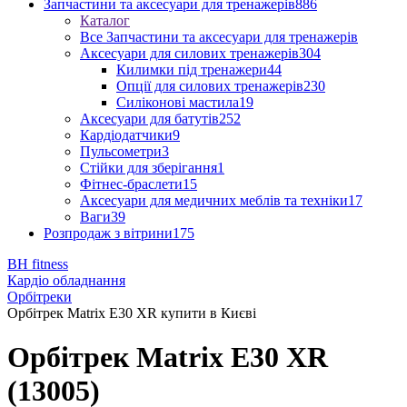
Запчастини та аксесуари для тренажерів
886
Каталог
Все Запчастини та аксесуари для тренажерів
Аксесуари для силових тренажерів
304
Килимки під тренажери
44
Опції для силових тренажерів
230
Силіконові мастила
19
Аксесуари для батутів
252
Кардіодатчики
9
Пульсометри
3
Стійки для зберігання
1
Фітнес-браслети
15
Аксесуари для медичних меблів та техніки
17
Ваги
39
Розпродаж з вітрини
175
BH fitness
Кардіо обладнання
Орбітреки
Орбітрек Matrix E30 XR купити в Києві
Орбітрек Matrix E30 XR
(13005)