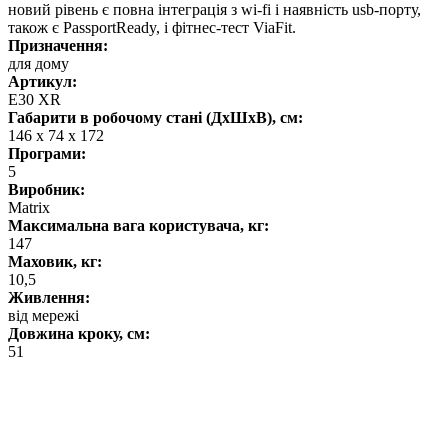
новий рівень є повна інтеграція з wi-fi і наявність usb-порту,
також є PassportReady, і фітнес-тест ViaFit.
Призначення:
для дому
Артикул:
E30 XR
Габарити в робочому стані (ДхШхВ), см:
146 х 74 х 172
Програми:
5
Виробник:
Matrix
Максимальна вага користувача, кг:
147
Маховик, кг:
10,5
Живлення:
від мережі
Довжина кроку, см:
51