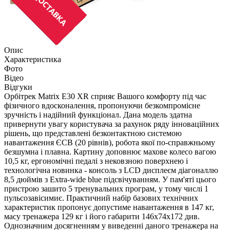
Опис
Характеристика
Фото
Відео
Відгуки
Орбітрек Matrix E30 XR сприяє Вашого комфорту під час
фізичного вдосконалення, пропонуючи безкомпромісне
зручність і надійний функціонал. Дана модель здатна
привернути увагу користувача за рахунок ряду інноваційних
рішень, що представлені безконтактною системою
навантаження ЄСВ (20 рівнів), робота якої по-справжньому
безшумна і плавна. Картину доповнює махове колесо вагою
10,5 кг, ергономічні педалі з нековзною поверхнею і
технологічна новинка - консоль з LCD дисплеєм діагоналлю
8,5 дюймів з Extra-wide blue підсвічуванням. У пам'яті цього
пристрою зашито 5 тренувальних програм, у тому числі 1
пульсозавісимиє. Практичний набір базових технічних
характеристик пропонує допустиме навантаження в 147 кг,
масу тренажера 129 кг і його габарити 146х74х172 див.
Однозначним досягненням у виведенні даного тренажера на