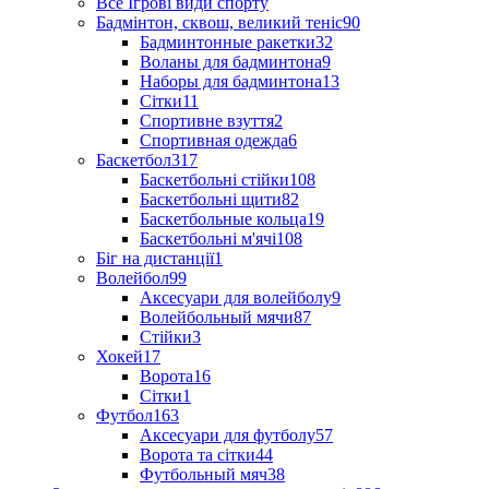
Все Ігрові види спорту
Бадмінтон, сквош, великий теніс
90
Бадминтонные ракетки
32
Воланы для бадминтона
9
Наборы для бадминтона
13
Сітки
11
Спортивне взуття
2
Спортивная одежда
6
Баскетбол
317
Баскетбольні стійки
108
Баскетбольні щити
82
Баскетбольные кольца
19
Баскетбольні м'ячі
108
Біг на дистанції
1
Волейбол
99
Аксесуари для волейболу
9
Волейбольный мячи
87
Стійки
3
Хокей
17
Ворота
16
Сітки
1
Футбол
163
Аксесуари для футболу
57
Ворота та сітки
44
Футбольный мяч
38