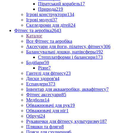
Піратський корабель
17
Природа
219
Ігрові конструктори
134
Ігрові модулі
37
Скеледроми для дітей
24
Фітнес та аеробіка
2643
Каталог
Все Фітнес та аеробіка
Аксесуари для йоги, пілатесу, фітнесу
306
Балансувальні дошки, напівсферы
192
Степплатформи і балансири
173
Бодібари
59
Різне
7
Гантелі для фітнесу
23
Диски здоров'я
4
Еспандери
373
Інвентар для аквааеробіки, аквафітнесу
7
Фітнес аксесуари
85
Медболи
14
Обважнювачі для рук
19
Обважювачі для ніг
1
Обручі
24
Рукавички для фітнесу, культуризму
187
Пляшки та фляги
8
Пояси для схуднення
6