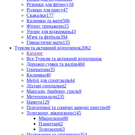
Резинки для фітнесу
18
Ролики для пресу
47
Скакалки
177
Килимки та мати
506
Фітнес тренажери
15
Упори для віджимань
43
М'ячі та фітболи
394
Гімнастичні мати
135
Туризм та активний відпочинок
2062
Каталог
Все Туризм та активний відпочинок
Дорожні сумки та валізи
460
Генератори
35
Килимки
40
Меблі для спортзалів
44
Ліхтарі спеціальні
2
Мангали, барбекю, гриль
9
Метеоприлади
235
Намети
129
Портативні та сонячні зарядні пристрої
9
Телескопи, мікроскопи
145
Мікроскопи
80
Планетарії
2
Телескопи
63
Полювання та стрілянина
354