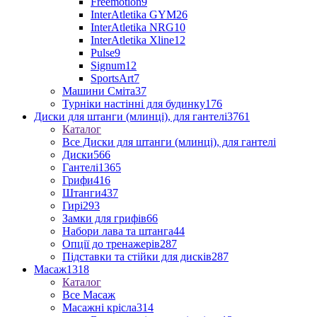
Freemotion
9
InterAtletika GYM
26
InterAtletika NRG
10
InterAtletika Xline
12
Pulse
9
Signum
12
SportsArt
7
Машини Сміта
37
Турніки настінні для будинку
176
Диски для штанги (млинці), для гантелі
3761
Каталог
Все Диски для штанги (млинці), для гантелі
Диски
566
Гантелі
1365
Грифи
416
Штанги
437
Гирі
293
Замки для грифів
66
Набори лава та штанга
44
Опції до тренажерів
287
Підставки та стійки для дисків
287
Масаж
1318
Каталог
Все Масаж
Масажні крісла
314