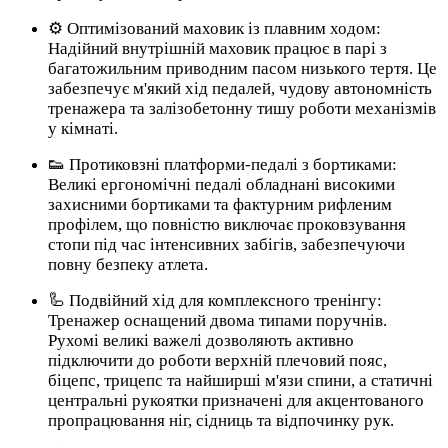
⚙️ Оптимізований маховик із плавним ходом:
Надійний внутрішній маховик працює в парі з
багатожильним приводним пасом низького тертя. Це
забезпечує м'який хід педалей, чудову автономність
тренажера та залізобетонну тишу роботи механізмів
у кімнаті.
👟 Протиковзні платформи-педалі з бортиками:
Великі ергономічні педалі обладнані високими
захисними бортиками та фактурним рифленим
профілем, що повністю виключає проковзування
стопи під час інтенсивних забігів, забезпечуючи
повну безпеку атлета.
🦾 Подвійний хід для комплексного тренінгу:
Тренажер оснащений двома типами поручнів.
Рухомі великі важелі дозволяють активно
підключити до роботи верхній плечовий пояс,
біцепс, трицепс та найширші м'язи спини, а статичні
центральні рукоятки призначені для акцентованого
пропрацювання ніг, сідниць та відпочинку рук.