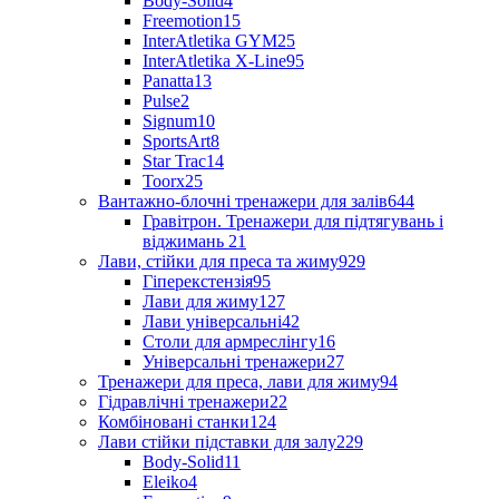
Body-Solid
4
Freemotion
15
InterAtletika GYM
25
InterAtletika X-Line
95
Panatta
13
Pulse
2
Signum
10
SportsArt
8
Star Trac
14
Toorx
25
Вантажно-блочні тренажери для залів
644
Гравітрон. Тренажери для підтягувань і
віджимань
21
Лави, стійки для преса та жиму
929
Гіперекстензія
95
Лави для жиму
127
Лави універсальні
42
Столи для армреслінгу
16
Універсальні тренажери
27
Тренажери для преса, лави для жиму
94
Гідравлічні тренажери
22
Комбіновані станки
124
Лави стійки підставки для залу
229
Body-Solid
11
Eleiko
4