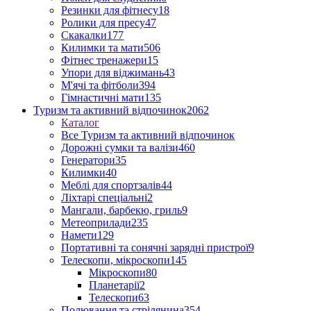
Резинки для фітнесу
18
Ролики для пресу
47
Скакалки
177
Килимки та мати
506
Фітнес тренажери
15
Упори для віджимань
43
М'ячі та фітболи
394
Гімнастичні мати
135
Туризм та активний відпочинок
2062
Каталог
Все Туризм та активний відпочинок
Дорожні сумки та валізи
460
Генератори
35
Килимки
40
Меблі для спортзалів
44
Ліхтарі спеціальні
2
Мангали, барбекю, гриль
9
Метеоприлади
235
Намети
129
Портативні та сонячні зарядні пристрої
9
Телескопи, мікроскопи
145
Мікроскопи
80
Планетарії
2
Телескопи
63
Полювання та стрілянина
354