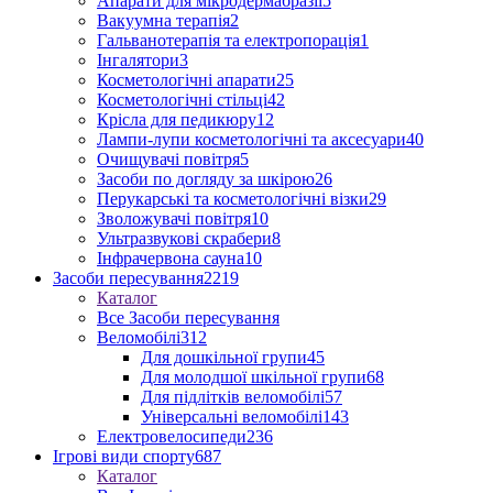
Апарати для мікродермабразії
5
Вакуумна терапія
2
Гальванотерапія та електропорація
1
Інгалятори
3
Косметологічні апарати
25
Косметологічні стільці
42
Крісла для педикюру
12
Лампи-лупи косметологічні та аксесуари
40
Очищувачі повітря
5
Засоби по догляду за шкірою
26
Перукарські та косметологічні візки
29
Зволожувачі повітря
10
Ультразвукові скрабери
8
Інфрачервона сауна
10
Засоби пересування
2219
Каталог
Все Засоби пересування
Веломобілі
312
Для дошкільної групи
45
Для молодшої шкільної групи
68
Для підлітків веломобілі
57
Універсальні веломобілі
143
Електровелосипеди
236
Ігрові види спорту
687
Каталог