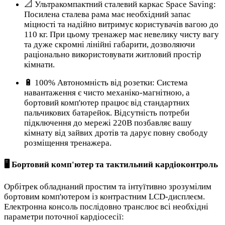
📐 Ультракомпактний сталевий каркас Space Saving:
Посилена сталева рама має необхідний запас
міцності та надійно витримує користувачів вагою до
110 кг. При цьому тренажер має невелику чисту вагу
та дуже скромні лінійні габарити, дозволяючи
раціонально використовувати житловий простір
кімнати.
🔋 100% Автономність від розетки: Система
навантаження є чисто механіко-магнітною, а
бортовий комп'ютер працює від стандартних
пальчикових батарейок. Відсутність потреби
підключення до мережі 220В позбавляє вашу
кімнату від зайвих дротів та дарує повну свободу
розміщення тренажера.
🖥️ Бортовий комп'ютер та тактильний кардіоконтроль
Орбітрек обладнаний простим та інтуїтивно зрозумілим
бортовим комп'ютером із контрастним LCD-дисплеєм.
Електронна консоль послідовно транслює всі необхідні
параметри поточної кардіосесії: