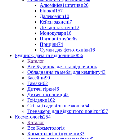
Алюмінієві штативи
26
Біноклі
157
Далекоміри
10
Кейси захисні
7
Ліхтарі тактичні
12
Монокуляри
16
Підзорні труби
36
Приціли
74
Сумки для фототехніки
16
Будинок, дача та відпочинок
856
Каталог
Все Будинок, дача та відпочинок
Обладнання та меблі для кемпінгу
43
Басейни
90
Гамаки
62
Дитячі гірки
46
Дитячі пісочниці
42
Гойдалки
162
Стільці садові та шезлонги
54
Тренажери для відкритого повітря
357
Косметологія
254
Каталог
Все Косметологія
Косметологічні кушетки
33