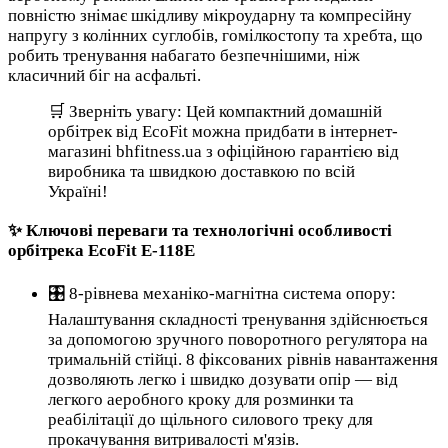
повністю знімає шкідливу мікроударну та компресійну
напругу з колінних суглобів, гомілкостопу та хребта, що
робить тренування набагато безпечнішими, ніж
класичний біг на асфальті.
🛒 Зверніть увагу: Цей компактний домашній
орбітрек від EcoFit можна придбати в інтернет-
магазині bhfitness.ua з офіційною гарантією від
виробника та швидкою доставкою по всій
Україні!
✨ Ключові переваги та технологічні особливості
орбітрека EcoFit E-118E
🎛️ 8-рівнева механіко-магнітна система опору:
Налаштування складності тренування здійснюється
за допомогою зручного поворотного регулятора на
тримальній стійці. 8 фіксованих рівнів навантаження
дозволяють легко і швидко дозувати опір — від
легкого аеробного кроку для розминки та
реабілітації до щільного силового треку для
прокачування витривалості м'язів.