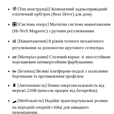
🧭 [Тип конструкції] Компактний задньопривідний
еліптичний орбітрек (Rear Drive) для дому.
🎛️ [Система опору] Магнітна система навантаження
(Hi-Tech Magnetic) з ручним регулюванням.
📊 [Навантаження] 8 рівнів точного механічного
регулювання за допомогою кругового селектора.
🧱 [Матеріал рами] Сталевий каркас зі зносостійким
порошковим антикорозійним фарбуванням.
👟 [Безпека] Великі платформи-педалі з захисними
бортиками та протиковзним профілем.
🔋 [Автономність] Повна енергонезалежність від
мережі 220В (консоль працює від батарейок).
🛹 [Мобільність] Надійні транспортувальні ролики
на передній опорній стійці для швидкого
переміщення.