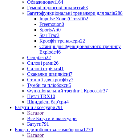
Обважнювачі
164
Гумові підлогові покриття
63
Багатофункціональні тренажери для залів
288
Impulse Zone (Crossfit)
2
Freemotion
0
SportsArt
0
Star Trac
3
Кросфіт тренажери
22
Станції для функціонального тренінгу
Explode
46
Сендбегі
22
Силові рами
26
Силові стрічки
41
Скакалки швидкісні
7
Станції для кросфіту
7
Тумби та пліобокси
5
Функціональний тренінг і Кроссфіт
37
Петлі TRX
10
Швидкісні бар'єри
4
Батути й аксесуари
791
Каталог
Все Батути й аксесуари
Батути
791
Бокс, єдиноборства, самоборона
1770
Каталог