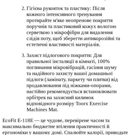
Гігієна рукояток та пластику: Після
кожного інтенсивного тренування
протирайте м'яке неопренове покриття
поручнів та пластиковий кожух вологою
серветкою з мікрофібри для видалення
слідів поту, щоб зберегти антикорозійні та
естетичні властивості матеріалів.
Захист підлогового покриття: Для
правильної інсталяції в кімнаті, 100%
поглинання мікровібрацій, гасіння шуму
та надійного захисту вашої домашньої
підлоги (ламінату, паркету чи плитки) від
продавлювання під ніжками-опорами,
настійно рекомендується встановлювати
орбітрек на захисний килимок
відповідного розміру Toorx Exercise
Machines Mat.
EcoFit E-118E — це чудове, перевірене часом та
максимально бюджетне втілення практичності й
ергономіки у вашому домі. Спалюйте калорії, приводьте