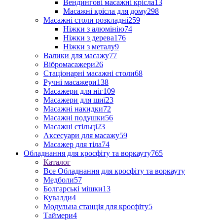
Вендингові масажні крісла
13
Масажні крісла для дому
298
Масажні столи розкладні
259
Ніжки з алюмінію
74
Ніжки з дерева
176
Ніжки з металу
9
Валики для масажу
77
Вібромасажери
26
Стаціонарні масажні столи
68
Ручні масажери
138
Масажери для ніг
109
Масажери для шиї
23
Масажні накидки
72
Масажні подушки
56
Масажні стільці
23
Аксесуари для масажу
59
Масажер для тіла
74
Обладнання для кросфіту та воркауту
765
Каталог
Все Обладнання для кросфіту та воркауту
Медболи
57
Болгарські мішки
13
Кувалди
4
Модульна станція для кросфіту
5
Таймери
4