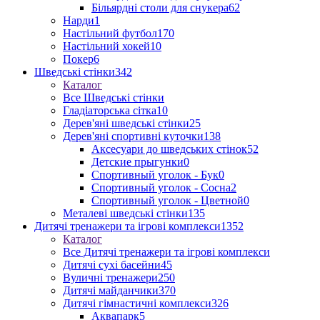
Більярдні столи для снукера
62
Нарди
1
Настільний футбол
170
Настільний хокей
10
Покер
6
Шведські стінки
342
Каталог
Все Шведські стінки
Гладіаторська сітка
10
Дерев'яні шведські стінки
25
Дерев'яні спортивні куточки
138
Аксесуари до шведських стінок
52
Детские прыгунки
0
Спортивный уголок - Бук
0
Спортивный уголок - Сосна
2
Спортивный уголок - Цветной
0
Металеві шведські стінки
135
Дитячі тренажери та ігрові комплекси
1352
Каталог
Все Дитячі тренажери та ігрові комплекси
Дитячі сухі басейни
45
Вуличні тренажери
250
Дитячі майданчики
370
Дитячі гімнастичні комплекси
326
Аквапарк
5