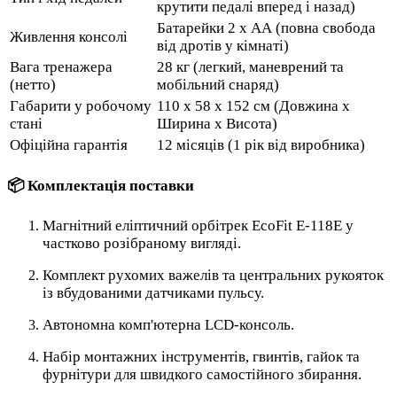
крутити педалі вперед і назад)
Батарейки 2 х АА (повна свобода
Живлення консолі
від дротів у кімнаті)
Вага тренажера
28 кг (легкий, маневрений та
(нетто)
мобільний снаряд)
Габарити у робочому
110 x 58 x 152 см (Довжина х
стані
Ширина х Висота)
Офіційна гарантія
12 місяців (1 рік від виробника)
📦 Комплектація поставки
Магнітний еліптичний орбітрек EcoFit E-118E у
частково розібраному вигляді.
Комплект рухомих важелів та центральних рукояток
із вбудованими датчиками пульсу.
Автономна комп'ютерна LCD-консоль.
Набір монтажних інструментів, гвинтів, гайок та
фурнітури для швидкого самостійного збирання.