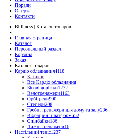
Поради
Оферта
Контакти
Bhfitness | Каталог товаров
Главная страница
Каталог
Персональный раздел
Корзина
Заказ
Каталог товаров
Кардіо обладнання
4118
Каталог
Все Кардіо обладнання
Бігові доріжки
1272
Велотренажери
1163
Орбітреки
990
Степери
208
Гребні тренажери для дому та залу
236
Вібраційні платформи
52
Спінбайки
186
Лижні тренажери
16
Настільний теніс
1237
Каталог