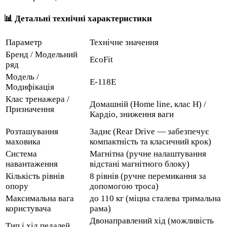
📊 Детальні технічні характеристики
Параметр
Технічне значення
Бренд / Модельний
EcoFit
ряд
Модель /
E-118E
Модифікація
Клас тренажера /
Домашній (Home line, клас H) /
Призначення
Кардіо, зниження ваги
Розташування
Заднє (Rear Drive — забезпечує
маховика
компактність та класичний крок)
Система
Магнітна (ручне налаштування
навантаження
відстані магнітного блоку)
Кількість рівнів
8 рівнів (ручне перемикання за
опору
допомогою троса)
Максимальна вага
до 110 кг (міцна сталева тримальна
користувача
рама)
Двонаправлений хід (можливість
Тип і хід педалей