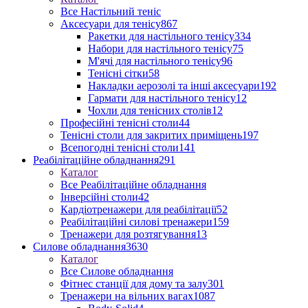
Все Настільний теніс
Аксесуари для тенісу
867
Ракетки для настільного тенісу
334
Набори для настільного тенісу
75
М'ячі для настільного тенісу
96
Тенісні сітки
58
Накладки аерозолі та інші аксесуари
192
Гармати для настільного тенісу
12
Чохли для тенісних столів
12
Професійні тенісні столи
44
Тенісні столи для закритих приміщень
197
Всепогодні тенісні столи
141
Реабілітаційне обладнання
291
Каталог
Все Реабілітаційне обладнання
Інверсійні столи
42
Кардіотренажери для реабілітації
52
Реабілітаційні силові тренажери
159
Тренажери для розтягування
13
Силове обладнання
3630
Каталог
Все Силове обладнання
Фітнес станції для дому та залу
301
Тренажери на вільних вагах
1087