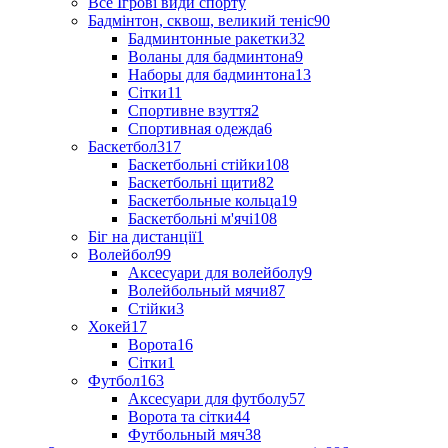
Все Ігрові види спорту
Бадмінтон, сквош, великий теніс
90
Бадминтонные ракетки
32
Воланы для бадминтона
9
Наборы для бадминтона
13
Сітки
11
Спортивне взуття
2
Спортивная одежда
6
Баскетбол
317
Баскетбольні стійки
108
Баскетбольні щити
82
Баскетбольные кольца
19
Баскетбольні м'ячі
108
Біг на дистанції
1
Волейбол
99
Аксесуари для волейболу
9
Волейбольный мячи
87
Стійки
3
Хокей
17
Ворота
16
Сітки
1
Футбол
163
Аксесуари для футболу
57
Ворота та сітки
44
Футбольный мяч
38