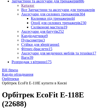
Запчастини та аксесуари для тренажерів
886
Каталог
Все Запчастини та аксесуари для тренажерів
Аксесуари для силових тренажерів
304
Килимки під тренажери
44
Опції для силових тренажерів
230
Силіконові мастила
19
Аксесуари для батутів
252
Кардіодатчики
9
Пульсометри
3
Стійки для зберігання
1
Фітнес-браслети
15
Аксесуари для медичних меблів та техніки
17
Ваги
39
Розпродаж з вітрини
175
BH fitness
Кардіо обладнання
Орбітреки
Орбітрек EcoFit E-118E купити в Києві
Орбітрек EcoFit E-118E
(22688)