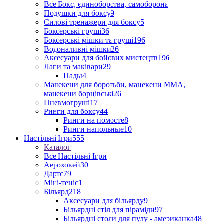
Все Бокс, єдиноборства, самоборона
Подушки для боксу
9
Силові тренажери для боксу
5
Боксерські груші
36
Боксерські мішки та груші
196
Водоналивні мішки
26
Аксесуари для бойових мистецтв
196
Лапи та маківари
29
Пады
4
Манекени для боротьби, манекени ММА,
манекени борцівські
26
Пневмогруші
17
Ринги для боксу
44
Ринги на помосте
8
Ринги напольные
10
Настільні Ігри
555
Каталог
Все Настільні Ігри
Аерохокей
30
Дартс
79
Міні-теніс
1
Більярд
218
Аксесуари для більярду
9
Більярдні стіл для піраміди
97
Більярдні столи для пулу - американка
48