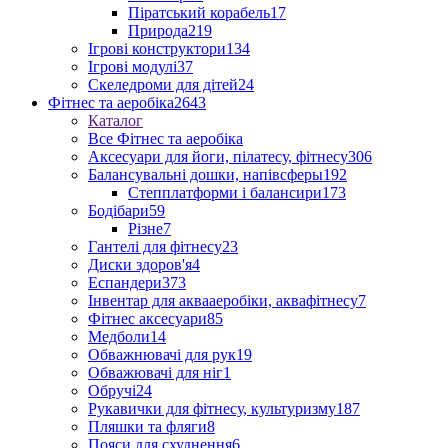
Піратський корабель
17
Природа
219
Ігрові конструктори
134
Ігрові модулі
37
Скеледроми для дітей
24
Фітнес та аеробіка
2643
Каталог
Все Фітнес та аеробіка
Аксесуари для йоги, пілатесу, фітнесу
306
Балансувальні дошки, напівсферы
192
Степплатформи і балансири
173
Бодібари
59
Різне
7
Гантелі для фітнесу
23
Диски здоров'я
4
Еспандери
373
Інвентар для аквааеробіки, аквафітнесу
7
Фітнес аксесуари
85
Медболи
14
Обважнювачі для рук
19
Обважювачі для ніг
1
Обручі
24
Рукавички для фітнесу, культуризму
187
Пляшки та фляги
8
Пояси для схуднення
6