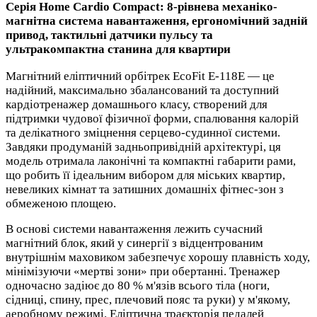
Серія Home Cardio Compact: 8-рівнева механіко-
магнітна система навантаження, ергономічний задній
привод, тактильні датчики пульсу та
ультракомпактна станина для квартири
Магнітний еліптичний орбітрек EcoFit E-118E — це
надійний, максимально збалансований та доступний
кардіотренажер домашнього класу, створений для
підтримки чудової фізичної форми, спалювання калорій
та делікатного зміцнення серцево-судинної системи.
Завдяки продуманій задньопривідній архітектурі, ця
модель отримала лаконічні та компактні габарити рами,
що робить її ідеальним вибором для міських квартир,
невеликих кімнат та затишних домашніх фітнес-зон з
обмеженою площею.
В основі системи навантаження лежить сучасний
магнітний блок, який у синергії з відцентрованим
внутрішнім маховиком забезпечує хорошу плавність ходу,
мінімізуючи «мертві зони» при обертанні. Тренажер
одночасно задіює до 80 % м'язів всього тіла (ноги,
сідниці, спину, прес, плечовий пояс та руки) у м'якому,
аеробному режимі. Еліптична траєкторія педалей