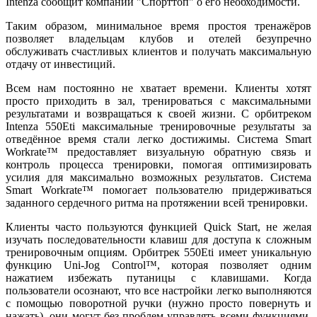
Intenza сообщит компании "Спорттоп" о его необходимости.
Таким образом, минимальное время простоя тренажёров
позволяет владельцам клубов и отелей безупречно
обслуживать счастливых клиентов и получать максимальную
отдачу от инвестиций.
Всем нам постоянно не хватает времени. Клиенты хотят
просто приходить в зал, тренироваться с максимальными
результатами и возвращаться к своей жизни. С орбитреком
Intenza 550Eti максимальные тренировочные результаты за
отведённое время стали легко достижимы. Система Smart
Workrate™ предоставляет визуальную обратную связь и
контроль процесса тренировки, помогая оптимизировать
усилия для максимально возможных результатов. Система
Smart Workrate™ помогает пользователю придерживаться
заданного сердечного ритма на протяжении всей тренировки.
Клиенты часто пользуются функцией Quick Start, не желая
изучать последовательности клавиш для доступа к сложным
тренировочным опциям. Орбитрек 550Eti имеет уникальную
функцию Uni-Jog Control™, которая позволяет одним
нажатием избежать путаницы с клавишами. Когда
пользователи осознают, что все настройки легко выполняются
с помощью поворотной ручки (нужно просто повернуть и
нажать), они могут без проблем управлять всеми функциями,