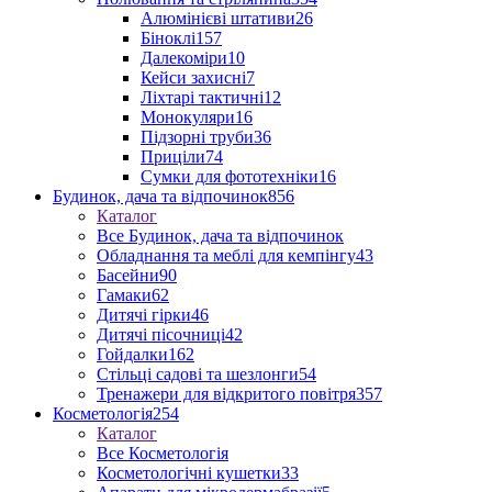
Алюмінієві штативи
26
Біноклі
157
Далекоміри
10
Кейси захисні
7
Ліхтарі тактичні
12
Монокуляри
16
Підзорні труби
36
Приціли
74
Сумки для фототехніки
16
Будинок, дача та відпочинок
856
Каталог
Все Будинок, дача та відпочинок
Обладнання та меблі для кемпінгу
43
Басейни
90
Гамаки
62
Дитячі гірки
46
Дитячі пісочниці
42
Гойдалки
162
Стільці садові та шезлонги
54
Тренажери для відкритого повітря
357
Косметологія
254
Каталог
Все Косметологія
Косметологічні кушетки
33