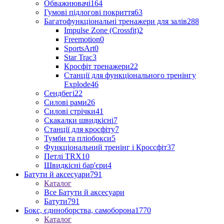
Обважнювачі
164
Гумові підлогові покриття
63
Багатофункціональні тренажери для залів
288
Impulse Zone (Crossfit)
2
Freemotion
0
SportsArt
0
Star Trac
3
Кросфіт тренажери
22
Станції для функціонального тренінгу
Explode
46
Сендбегі
22
Силові рами
26
Силові стрічки
41
Скакалки швидкісні
7
Станції для кросфіту
7
Тумби та пліобокси
5
Функціональний тренінг і Кроссфіт
37
Петлі TRX
10
Швидкісні бар'єри
4
Батути й аксесуари
791
Каталог
Все Батути й аксесуари
Батути
791
Бокс, єдиноборства, самоборона
1770
Каталог