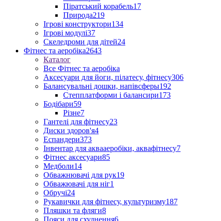
Піратський корабель
17
Природа
219
Ігрові конструктори
134
Ігрові модулі
37
Скеледроми для дітей
24
Фітнес та аеробіка
2643
Каталог
Все Фітнес та аеробіка
Аксесуари для йоги, пілатесу, фітнесу
306
Балансувальні дошки, напівсферы
192
Степплатформи і балансири
173
Бодібари
59
Різне
7
Гантелі для фітнесу
23
Диски здоров'я
4
Еспандери
373
Інвентар для аквааеробіки, аквафітнесу
7
Фітнес аксесуари
85
Медболи
14
Обважнювачі для рук
19
Обважювачі для ніг
1
Обручі
24
Рукавички для фітнесу, культуризму
187
Пляшки та фляги
8
Пояси для схуднення
6