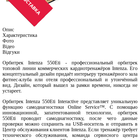
Опис
Характеристика
Фото
Відео
Відгуки
Орбитрек Intenza 550Eti - профессиональный орбитрек
топовой линии коммерческих кардиотренажёров Intenza. Его
концептуальный дизайн придаёт интерьеру тренажёрного зала
фитнес-клуба или отеля профессиональный и утончённый
вид. Дизайн, который вышел за рамки времени, никогда не
устареет.
Орбитрек Intenza 550Eti Interactive представляет уникальную
функцию самодиагностики Online Service™. С помощью
инновационной, запатентованной технологии, орбитрек
550Eti проводит самодиагностику, поcле чего данные
проверки можно сохранить на USB-носитель и отправить в
Центр обслуживания клиентов Intenza. Если тренажёр требует
технического обслуживания, команда сервисного центра