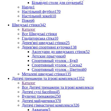
Більярдні столи для снукера
62
Нарди
1
Настільний футбол
170
Настільний хокей
10
Покер
6
Шведські стінки
342
Каталог
Все Шведські стінки
Гладіаторська сітка
10
Дерев'яні шведські стінки
25
Дерев'яні спортивні куточки
138
Аксесуари до шведських стінок
52
Детские прыгунки
0
Спортивный уголок - Бук
0
Спортивный уголок - Сосна
2
Спортивный уголок - Цветной
0
Металеві шведські стінки
135
Дитячі тренажери та ігрові комплекси
1352
Каталог
Все Дитячі тренажери та ігрові комплекси
Дитячі сухі басейни
45
Вуличні тренажери
250
Дитячі майданчики
370
Дитячі гімнастичні комплекси
326
Аквапарк
5