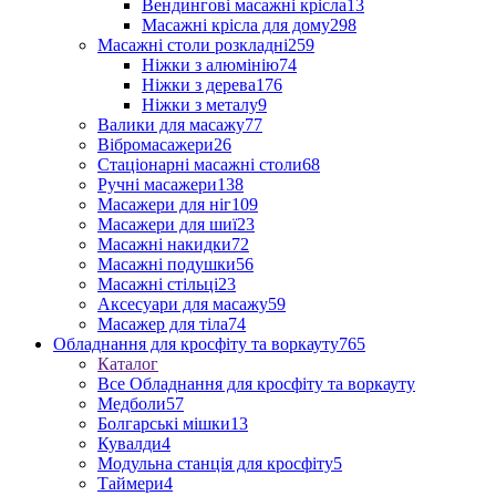
Вендингові масажні крісла
13
Масажні крісла для дому
298
Масажні столи розкладні
259
Ніжки з алюмінію
74
Ніжки з дерева
176
Ніжки з металу
9
Валики для масажу
77
Вібромасажери
26
Стаціонарні масажні столи
68
Ручні масажери
138
Масажери для ніг
109
Масажери для шиї
23
Масажні накидки
72
Масажні подушки
56
Масажні стільці
23
Аксесуари для масажу
59
Масажер для тіла
74
Обладнання для кросфіту та воркауту
765
Каталог
Все Обладнання для кросфіту та воркауту
Медболи
57
Болгарські мішки
13
Кувалди
4
Модульна станція для кросфіту
5
Таймери
4