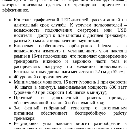
которые призваны сделать их тренировки приятнее и
эффективнее.
Консоль: графический LED-дисплей, рассчитанный на
длительный срок службы. К услугам пользователей –
возможность подключения смартфона или USB
носителя - доступ к плейлистам с дисплея тренажера,
разъем 3,5 мм для подключения наушников;
Ключевая особенность орбитреков Intenza - в
возможности изменять и устанавливать угол наклона
рампы в 16-ти положениях, что позволяет одновременно
тренировать нижнюю и верхнюю части тела и
распределять нагрузку по желанию пользователя.
Благодаря этому длина шага меняется от 52 см до 55 см;
40 уровней сопротивления;
Минимальная мощность 15 ватт (уровень 1 при скорости
40 шагов в минуту), максимальная мощность 630 ватт
(уровень 40 при скорости 150 шагов в минуту);
Прочный и долговечный ремень привода,
обеспечивающий плавный и бесшумный ход;
3-х фазный гибридный генератор с автономным
питанием обеспечивает бесперебойную работу
тренажера;
Регулировка угла наклона вносит разнообразие в
тренировки и изменяет распределение нагрузки между