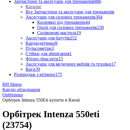
Запчастини та аксесуари для тренажерів
886
Каталог
Все Запчастини та аксесуари для тренажерів
Аксесуари для силових тренажерів
304
Килимки під тренажери
44
Опції для силових тренажерів
230
Силіконові мастила
19
Аксесуари для батутів
252
Кардіодатчики
9
Пульсометри
3
Стійки для зберігання
1
Фітнес-браслети
15
Аксесуари для медичних меблів та техніки
17
Ваги
39
Розпродаж з вітрини
175
BH fitness
Кардіо обладнання
Орбітреки
Орбітрек Intenza 550Eti купити в Києві
Орбітрек Intenza 550eti
(23754)