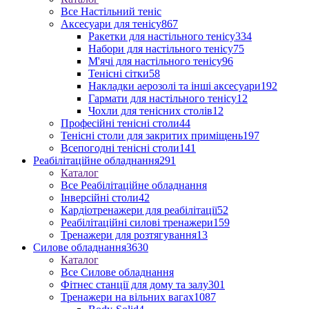
Все Настільний теніс
Аксесуари для тенісу
867
Ракетки для настільного тенісу
334
Набори для настільного тенісу
75
М'ячі для настільного тенісу
96
Тенісні сітки
58
Накладки аерозолі та інші аксесуари
192
Гармати для настільного тенісу
12
Чохли для тенісних столів
12
Професійні тенісні столи
44
Тенісні столи для закритих приміщень
197
Всепогодні тенісні столи
141
Реабілітаційне обладнання
291
Каталог
Все Реабілітаційне обладнання
Інверсійні столи
42
Кардіотренажери для реабілітації
52
Реабілітаційні силові тренажери
159
Тренажери для розтягування
13
Силове обладнання
3630
Каталог
Все Силове обладнання
Фітнес станції для дому та залу
301
Тренажери на вільних вагах
1087