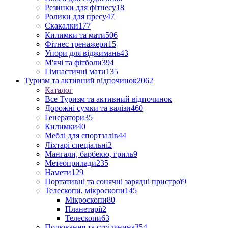
Резинки для фітнесу
18
Ролики для пресу
47
Скакалки
177
Килимки та мати
506
Фітнес тренажери
15
Упори для віджимань
43
М'ячі та фітболи
394
Гімнастичні мати
135
Туризм та активний відпочинок
2062
Каталог
Все Туризм та активний відпочинок
Дорожні сумки та валізи
460
Генератори
35
Килимки
40
Меблі для спортзалів
44
Ліхтарі спеціальні
2
Мангали, барбекю, гриль
9
Метеоприлади
235
Намети
129
Портативні та сонячні зарядні пристрої
9
Телескопи, мікроскопи
145
Мікроскопи
80
Планетарії
2
Телескопи
63
Полювання та стрілянина
354