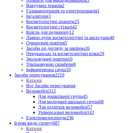
Апарати для мікродермабразії
5
Вакуумна терапія
2
Гальванотерапія та електропорація
1
Інгалятори
3
Косметологічні апарати
25
Косметологічні стільці
42
Крісла для педикюру
12
Лампи-лупи косметологічні та аксесуари
40
Очищувачі повітря
5
Засоби по догляду за шкірою
26
Перукарські та косметологічні візки
29
Зволожувачі повітря
10
Ультразвукові скрабери
8
Інфрачервона сауна
10
Засоби пересування
2219
Каталог
Все Засоби пересування
Веломобілі
312
Для дошкільної групи
45
Для молодшої шкільної групи
68
Для підлітків веломобілі
57
Універсальні веломобілі
143
Електровелосипеди
236
Ігрові види спорту
687
Каталог