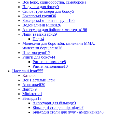
Все Бокс, єдиноборства, самоборона
Подушки для боксу
9
Силові тренажери для боксу
5
Боксерські груші
36
Боксерські мішки та груші
196
Водоналивні мішки
26
Аксесуари для бойових мистецтв
196
Лапи та маківари
29
Пады
4
Манекени для боротьби, манекени ММА,
манекени борцівські
26
Пневмогруші
17
Ринги для боксу
44
Ринги на помосте
8
Ринги напольные
10
Настільні Ігри
555
Каталог
Все Настільні Ігри
Аерохокей
30
Дартс
79
Міні-теніс
1
Більярд
218
Аксесуари для більярду
9
Більярдні стіл для піраміди
97
Більярдні столи для пулу - американка
48