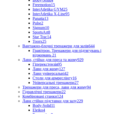
Body-Solid
4
Freemotion
15
InterAtletika GYM
25
InterAtletika X-Line
95
Panatta
13
Pulse
2
Signum
10
SportsArt
8
Star Trac
14
Toorx
25
Вантажно-блочні тренажери для залів
644
Гравітрон. Тренажери для підтягувань і
віджимань
21
Лави, стійки для преса та жиму
929
Гіперекстензія
95
Лави для жиму
127
Лави універсальні
42
Столи для армреслінгу
16
Універсальні тренажери
27
Тренажери для преса, лави для жиму
94
Гідравлічні тренажери
22
Комбіновані станки
124
Лави стійки підставки для залу
229
Body-Solid
11
Eleiko
4