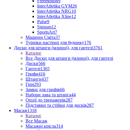
Freemotion
9
InterAtletika GYM
26
InterAtletika NRG
10
InterAtletika Xline
12
Pulse
9
Signum
12
SportsArt
7
Машини Сміта
37
Турніки настінні для будинку
176
Диски для штанги (млинці), для гантелі
3761
Каталог
Все Диски для штанги (млинці), для гантелі
Диски
566
Гантелі
1365
Грифи
416
Штанги
437
Гирі
293
Замки для грифів
66
Набори лава та штанга
44
Опції до тренажерів
287
Підставки та стійки для дисків
287
Масаж
1318
Каталог
Все Масаж
Масажні крісла
314