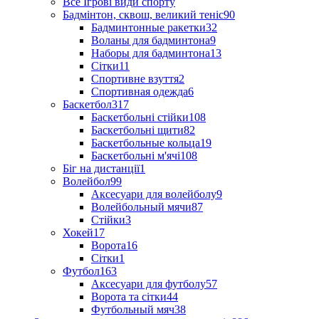
Все Ігрові види спорту
Бадмінтон, сквош, великий теніс
90
Бадминтонные ракетки
32
Воланы для бадминтона
9
Наборы для бадминтона
13
Сітки
11
Спортивне взуття
2
Спортивная одежда
6
Баскетбол
317
Баскетбольні стійки
108
Баскетбольні щити
82
Баскетбольные кольца
19
Баскетбольні м'ячі
108
Біг на дистанції
1
Волейбол
99
Аксесуари для волейболу
9
Волейбольный мячи
87
Стійки
3
Хокей
17
Ворота
16
Сітки
1
Футбол
163
Аксесуари для футболу
57
Ворота та сітки
44
Футбольный мяч
38