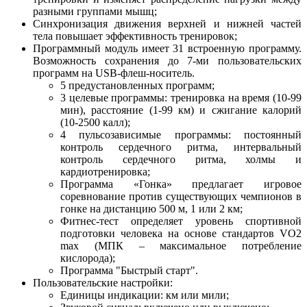
разными группами мышц;
Синхронизация движения верхней и нижней частей
тела повышает эффективность тренировок;
Программный модуль имеет 31 встроенную программу.
Возможность сохранения до 7-ми пользовательских
программ на USB-флеш-носитель.
5 предустановленных программ;
3 целевые программы: тренировка на время (10-99
мин), расстояние (1-99 км) и сжигание калорий
(10-2500 калл);
4 пульсозависимые программы: постоянный
контроль сердечного ритма, интервальный
контроль сердечного ритма, холмы и
кардиотренировка;
Программа «Гонка» предлагает игровое
соревнование против существующих чемпионов в
гонке на дистанцию 500 м, 1 или 2 км;
Фитнес-тест определяет уровень спортивной
подготовки человека на основе стандартов VO2
max (МПК – максимальное потребление
кислорода);
Программа "Быстрый старт".
Пользовательские настройки:
Единицы индикации: км или мили;