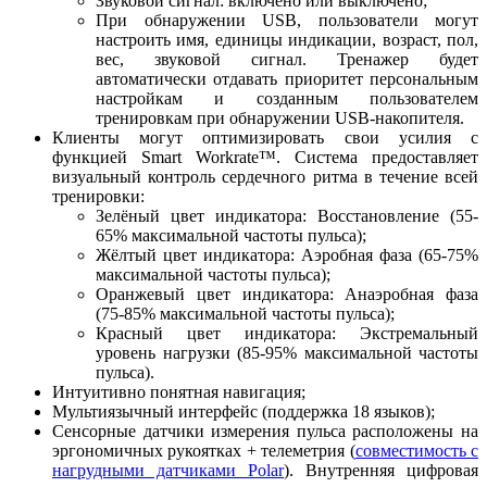
Звуковой сигнал: включено или выключено;
При обнаружении USB, пользователи могут
настроить имя, единицы индикации, возраст, пол,
вес, звуковой сигнал. Тренажер будет
автоматически отдавать приоритет персональным
настройкам и созданным пользователем
тренировкам при обнаружении USB-накопителя.
Клиенты могут оптимизировать свои усилия с
функцией Smart Workrate™. Система предоставляет
визуальный контроль сердечного ритма в течение всей
тренировки:
Зелёный цвет индикатора: Восстановление (55-
65% максимальной частоты пульса);
Жёлтый цвет индикатора: Аэробная фаза (65-75%
максимальной частоты пульса);
Оранжевый цвет индикатора: Анаэробная фаза
(75-85% максимальной частоты пульса);
Красный цвет индикатора: Экстремальный
уровень нагрузки (85-95% максимальной частоты
пульса).
Интуитивно понятная навигация;
Мультиязычный интерфейс (поддержка 18 языков);
Сенсорные датчики измерения пульса расположены на
эргономичных рукоятках + телеметрия (
совместимость с
нагрудными датчиками Polar
). Внутренняя цифровая