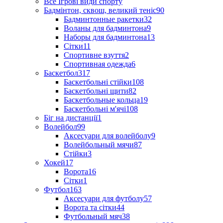
Все Ігрові види спорту
Бадмінтон, сквош, великий теніс
90
Бадминтонные ракетки
32
Воланы для бадминтона
9
Наборы для бадминтона
13
Сітки
11
Спортивне взуття
2
Спортивная одежда
6
Баскетбол
317
Баскетбольні стійки
108
Баскетбольні щити
82
Баскетбольные кольца
19
Баскетбольні м'ячі
108
Біг на дистанції
1
Волейбол
99
Аксесуари для волейболу
9
Волейбольный мячи
87
Стійки
3
Хокей
17
Ворота
16
Сітки
1
Футбол
163
Аксесуари для футболу
57
Ворота та сітки
44
Футбольный мяч
38