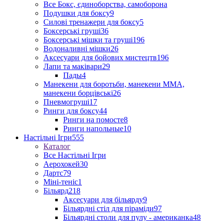
Все Бокс, єдиноборства, самоборона
Подушки для боксу
9
Силові тренажери для боксу
5
Боксерські груші
36
Боксерські мішки та груші
196
Водоналивні мішки
26
Аксесуари для бойових мистецтв
196
Лапи та маківари
29
Пады
4
Манекени для боротьби, манекени ММА,
манекени борцівські
26
Пневмогруші
17
Ринги для боксу
44
Ринги на помосте
8
Ринги напольные
10
Настільні Ігри
555
Каталог
Все Настільні Ігри
Аерохокей
30
Дартс
79
Міні-теніс
1
Більярд
218
Аксесуари для більярду
9
Більярдні стіл для піраміди
97
Більярдні столи для пулу - американка
48