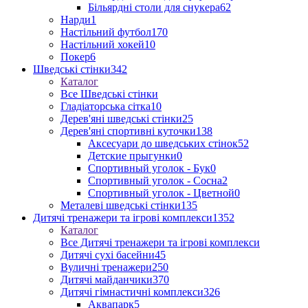
Більярдні столи для снукера
62
Нарди
1
Настільний футбол
170
Настільний хокей
10
Покер
6
Шведські стінки
342
Каталог
Все Шведські стінки
Гладіаторська сітка
10
Дерев'яні шведські стінки
25
Дерев'яні спортивні куточки
138
Аксесуари до шведських стінок
52
Детские прыгунки
0
Спортивный уголок - Бук
0
Спортивный уголок - Сосна
2
Спортивный уголок - Цветной
0
Металеві шведські стінки
135
Дитячі тренажери та ігрові комплекси
1352
Каталог
Все Дитячі тренажери та ігрові комплекси
Дитячі сухі басейни
45
Вуличні тренажери
250
Дитячі майданчики
370
Дитячі гімнастичні комплекси
326
Аквапарк
5