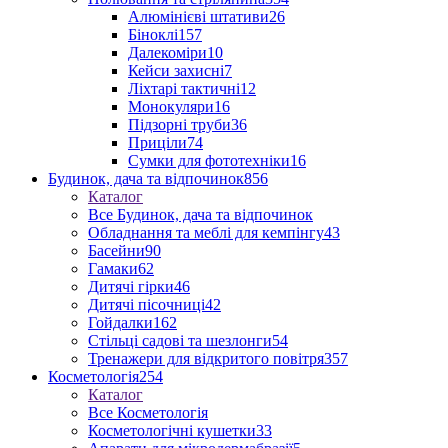
Алюмінієві штативи
26
Біноклі
157
Далекоміри
10
Кейси захисні
7
Ліхтарі тактичні
12
Монокуляри
16
Підзорні труби
36
Приціли
74
Сумки для фототехніки
16
Будинок, дача та відпочинок
856
Каталог
Все Будинок, дача та відпочинок
Обладнання та меблі для кемпінгу
43
Басейни
90
Гамаки
62
Дитячі гірки
46
Дитячі пісочниці
42
Гойдалки
162
Стільці садові та шезлонги
54
Тренажери для відкритого повітря
357
Косметологія
254
Каталог
Все Косметологія
Косметологічні кушетки
33