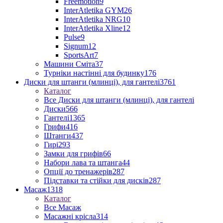
Freemotion
9
InterAtletika GYM
26
InterAtletika NRG
10
InterAtletika Xline
12
Pulse
9
Signum
12
SportsArt
7
Машини Сміта
37
Турніки настінні для будинку
176
Диски для штанги (млинці), для гантелі
3761
Каталог
Все Диски для штанги (млинці), для гантелі
Диски
566
Гантелі
1365
Грифи
416
Штанги
437
Гирі
293
Замки для грифів
66
Набори лава та штанга
44
Опції до тренажерів
287
Підставки та стійки для дисків
287
Масаж
1318
Каталог
Все Масаж
Масажні крісла
314