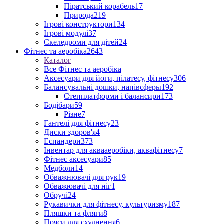
Піратський корабель
17
Природа
219
Ігрові конструктори
134
Ігрові модулі
37
Скеледроми для дітей
24
Фітнес та аеробіка
2643
Каталог
Все Фітнес та аеробіка
Аксесуари для йоги, пілатесу, фітнесу
306
Балансувальні дошки, напівсферы
192
Степплатформи і балансири
173
Бодібари
59
Різне
7
Гантелі для фітнесу
23
Диски здоров'я
4
Еспандери
373
Інвентар для аквааеробіки, аквафітнесу
7
Фітнес аксесуари
85
Медболи
14
Обважнювачі для рук
19
Обважювачі для ніг
1
Обручі
24
Рукавички для фітнесу, культуризму
187
Пляшки та фляги
8
Пояси для схуднення
6