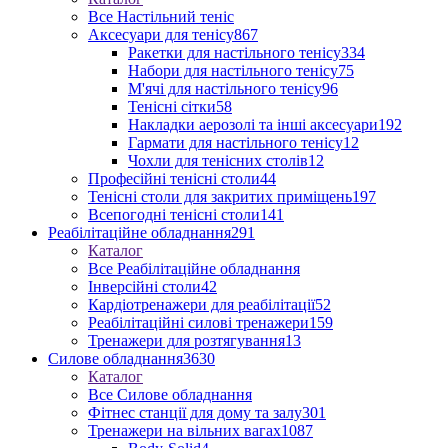
Все Настільний теніс
Аксесуари для тенісу
867
Ракетки для настільного тенісу
334
Набори для настільного тенісу
75
М'ячі для настільного тенісу
96
Тенісні сітки
58
Накладки аерозолі та інші аксесуари
192
Гармати для настільного тенісу
12
Чохли для тенісних столів
12
Професійні тенісні столи
44
Тенісні столи для закритих приміщень
197
Всепогодні тенісні столи
141
Реабілітаційне обладнання
291
Каталог
Все Реабілітаційне обладнання
Інверсійні столи
42
Кардіотренажери для реабілітації
52
Реабілітаційні силові тренажери
159
Тренажери для розтягування
13
Силове обладнання
3630
Каталог
Все Силове обладнання
Фітнес станції для дому та залу
301
Тренажери на вільних вагах
1087