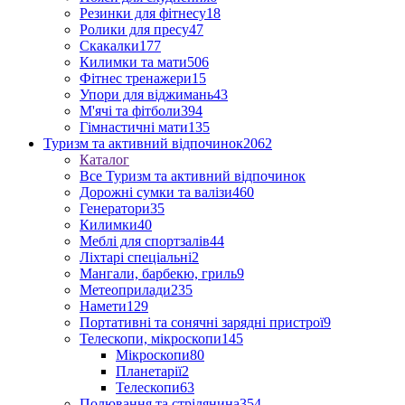
Резинки для фітнесу
18
Ролики для пресу
47
Скакалки
177
Килимки та мати
506
Фітнес тренажери
15
Упори для віджимань
43
М'ячі та фітболи
394
Гімнастичні мати
135
Туризм та активний відпочинок
2062
Каталог
Все Туризм та активний відпочинок
Дорожні сумки та валізи
460
Генератори
35
Килимки
40
Меблі для спортзалів
44
Ліхтарі спеціальні
2
Мангали, барбекю, гриль
9
Метеоприлади
235
Намети
129
Портативні та сонячні зарядні пристрої
9
Телескопи, мікроскопи
145
Мікроскопи
80
Планетарії
2
Телескопи
63
Полювання та стрілянина
354