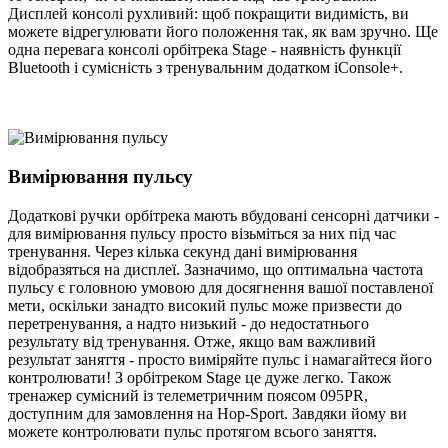
Дисплей консолі рухливий: щоб покращити видимість, ви
можете відрегулювати його положення так, як вам зручно. Ще
одна перевага консолі орбітрека Stage - наявність функції
Bluetooth і сумісність з тренувальним додатком iConsole+.
Вимірювання пульсу
Додаткові ручки орбітрека мають вбудовані сенсорні датчики -
для вимірювання пульсу просто візьміться за них під час
тренування. Через кілька секунд дані вимірювання
відобразяться на дисплеї. Зазначимо, що оптимальна частота
пульсу є головною умовою для досягнення вашої поставленої
мети, оскільки занадто високий пульс може призвести до
перетренування, а надто низький - до недостатнього
результату від тренування. Отже, якщо вам важливий
результат заняття - просто виміряйте пульс і намагайтеся його
контролювати! З орбітреком Stage це дуже легко. Також
тренажер сумісний із телеметричним поясом 095PR,
доступним для замовлення на Hop-Sport. Завдяки йому ви
можете контролювати пульс протягом всього заняття.