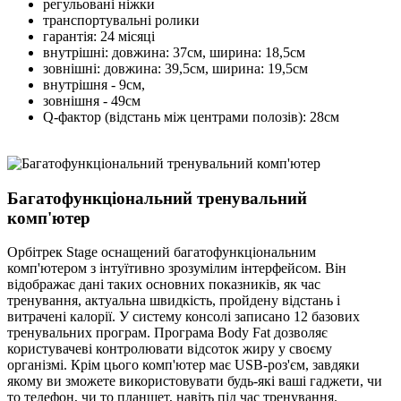
регульовані ніжки
транспортувальні ролики
гарантія: 24 місяці
внутрішні: довжина: 37см, ширина: 18,5см
зовнішні: довжина: 39,5см, ширина: 19,5см
внутрішня - 9см,
зовнішня - 49см
Q-фактор (відстань між центрами полозів): 28см
Багатофункціональний тренувальний
комп'ютер
Орбітрек Stage оснащений багатофункціональним
комп'ютером з інтуїтивно зрозумілим інтерфейсом. Він
відображає дані таких основних показників, як час
тренування, актуальна швидкість, пройдену відстань і
витрачені калорії. У систему консолі записано 12 базових
тренувальних програм. Програма Body Fat дозволяє
користувачеві контролювати відсоток жиру у своєму
організмі. Крім цього комп'ютер має USB-роз'єм, завдяки
якому ви зможете використовувати будь-які ваші гаджети, чи
то телефон, чи то планшет, навіть під час тренування.