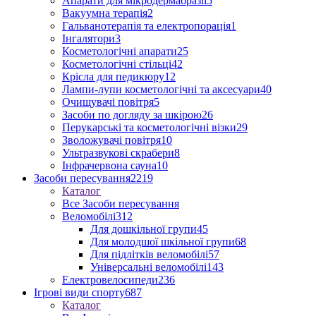
Апарати для мікродермабразії
5
Вакуумна терапія
2
Гальванотерапія та електропорація
1
Інгалятори
3
Косметологічні апарати
25
Косметологічні стільці
42
Крісла для педикюру
12
Лампи-лупи косметологічні та аксесуари
40
Очищувачі повітря
5
Засоби по догляду за шкірою
26
Перукарські та косметологічні візки
29
Зволожувачі повітря
10
Ультразвукові скрабери
8
Інфрачервона сауна
10
Засоби пересування
2219
Каталог
Все Засоби пересування
Веломобілі
312
Для дошкільної групи
45
Для молодшої шкільної групи
68
Для підлітків веломобілі
57
Універсальні веломобілі
143
Електровелосипеди
236
Ігрові види спорту
687
Каталог