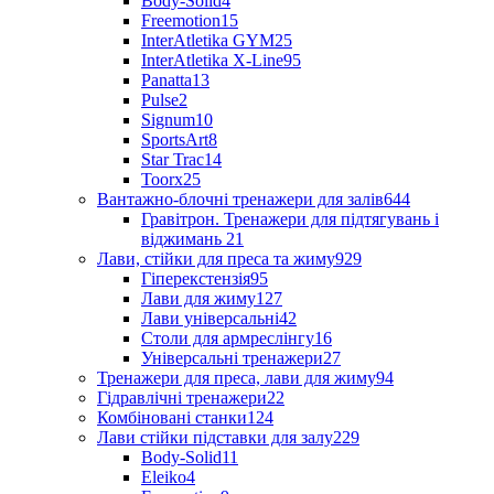
Body-Solid
4
Freemotion
15
InterAtletika GYM
25
InterAtletika X-Line
95
Panatta
13
Pulse
2
Signum
10
SportsArt
8
Star Trac
14
Toorx
25
Вантажно-блочні тренажери для залів
644
Гравітрон. Тренажери для підтягувань і
віджимань
21
Лави, стійки для преса та жиму
929
Гіперекстензія
95
Лави для жиму
127
Лави універсальні
42
Столи для армреслінгу
16
Універсальні тренажери
27
Тренажери для преса, лави для жиму
94
Гідравлічні тренажери
22
Комбіновані станки
124
Лави стійки підставки для залу
229
Body-Solid
11
Eleiko
4