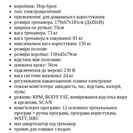
виробник: Hop-Sport
тип: електромагнітний
призначення: для домашнього користування
розміри тренажера: 179x67x181см (ДхШхВ)
ширина по ручках: 55см
вага тренажера: 73 кг
вага тренажера в пакуванні: 81 кг
максимальна вага користувача: 150 кг
розміри полозів:
розміри коробки: 150х45х79см
відстань між полозами:
довжина кроку: 56см
підключення до мережі: 230 В
вага системи маховика: 24 кг
регулювання навантаження: плавне електронне
покази комп'ютера: швидкість, час, відстань, калорії,
пульс
режими: RPM, BODY FAT, вимірювання відсотка жиру
в організмі, SCAN
комп'ютерні програми: 12 основних тренувальних
програм + ручна програма, програма користувача,
WATT, HRC
мат-амортизатор під тренажер
тримач для пляшки з водою