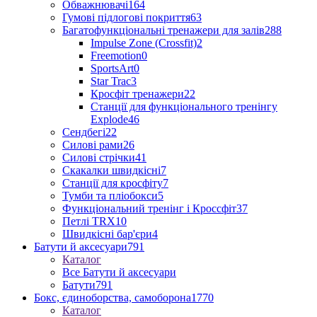
Обважнювачі
164
Гумові підлогові покриття
63
Багатофункціональні тренажери для залів
288
Impulse Zone (Crossfit)
2
Freemotion
0
SportsArt
0
Star Trac
3
Кросфіт тренажери
22
Станції для функціонального тренінгу
Explode
46
Сендбегі
22
Силові рами
26
Силові стрічки
41
Скакалки швидкісні
7
Станції для кросфіту
7
Тумби та пліобокси
5
Функціональний тренінг і Кроссфіт
37
Петлі TRX
10
Швидкісні бар'єри
4
Батути й аксесуари
791
Каталог
Все Батути й аксесуари
Батути
791
Бокс, єдиноборства, самоборона
1770
Каталог