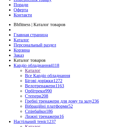
Поради
Оферта
Контакти
Bhfitness | Каталог товаров
Главная страница
Каталог
Персональный раздел
Корзина
Заказ
Каталог товаров
Кардіо обладнання
4118
Каталог
Все Кардіо обладнання
Бігові доріжки
1272
Велотренажери
1163
Орбітреки
990
Степери
208
Гребні тренажери для дому та залу
236
Вібраційні платформи
52
Спінбайки
186
Лижні тренажери
16
Настільний теніс
1237
Каталог