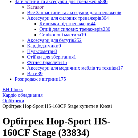
Запчастини та аксесуари для тренажерів
886
Каталог
Все Запчастини та аксесуари для тренажерів
Аксесуари для силових тренажерів
304
Килимки під тренажери
44
Опції для силових тренажерів
230
Силіконові мастила
19
Аксесуари для батутів
252
Кардіодатчики
9
Пульсометри
3
Стійки для зберігання
1
Фітнес-браслети
15
Аксесуари для медичних меблів та техніки
17
Ваги
39
Розпродаж з вітрини
175
BH fitness
Кардіо обладнання
Орбітреки
Орбітрек Hop-Sport HS-160CF Stage купити в Києві
Орбітрек Hop-Sport HS-
160CF Stage (33834)