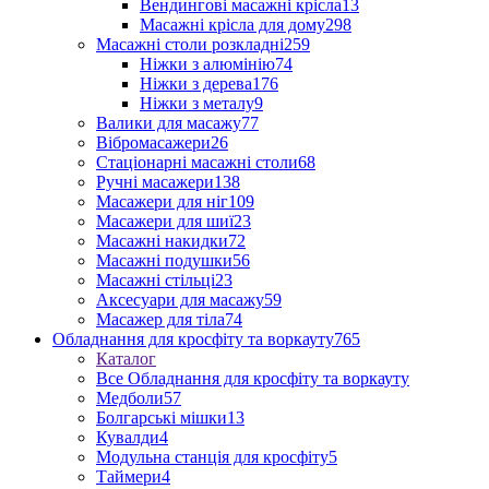
Вендингові масажні крісла
13
Масажні крісла для дому
298
Масажні столи розкладні
259
Ніжки з алюмінію
74
Ніжки з дерева
176
Ніжки з металу
9
Валики для масажу
77
Вібромасажери
26
Стаціонарні масажні столи
68
Ручні масажери
138
Масажери для ніг
109
Масажери для шиї
23
Масажні накидки
72
Масажні подушки
56
Масажні стільці
23
Аксесуари для масажу
59
Масажер для тіла
74
Обладнання для кросфіту та воркауту
765
Каталог
Все Обладнання для кросфіту та воркауту
Медболи
57
Болгарські мішки
13
Кувалди
4
Модульна станція для кросфіту
5
Таймери
4