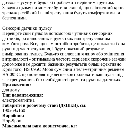
дозволяє усунути будь-які проблеми з нерівним грунтом.
Завдяки цьому ви можете бути впевнені, що еліптичний крос-
тренажер стійкий і ваші тренування будуть комфортними та
безпечними.
Сенсорні датчики пульсу
Перевірте свій пульс за допомогою чутливих сенсорних
датчиків, розташованих в рукоятках над тренувальним
комп'ютером. Все, що вам потрібно зробити, це покласти їх на
руки під час тренування, і буде показаний результат
вимірювання пульсу. Будь-то спалювання жиру або зміцнення
витривалості - оптимальна частота серцевих скорочень завжди
допоможе вам досягти бажаних результатів більш ефективно.
Крім того, HS-095C Moon сумісний з телеметричним ременем
HS-095C, що дозволяє ще легше контролювати ваш пульс під
час тренування - без необхідності тримати руки на датчиках.
Призначення:
для дому
Тип навантаження:
електромагнітна
Габарити в робочому стані (ДхШхВ), см:
190х69х160
Виробник:
Hop-Sport
Максимальна вага користувача, кг: