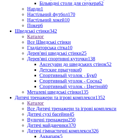
Більярдні столи для снукера
62
Нарди
1
Настільний футбол
170
Настільний хокей
10
Покер
6
Шведські стінки
342
Каталог
Все Шведські стінки
Гладіаторська сітка
10
Дерев'яні шведські стінки
25
Дерев'яні спортивні куточки
138
Аксесуари до шведських стінок
52
Детские прыгунки
0
Спортивный уголок - Бук
0
Спортивный уголок - Сосна
2
Спортивный уголок - Цветной
0
Металеві шведські стінки
135
Дитячі тренажери та ігрові комплекси
1352
Каталог
Все Дитячі тренажери та ігрові комплекси
Дитячі сухі басейни
45
Вуличні тренажери
250
Дитячі майданчики
370
Дитячі гімнастичні комплекси
326
Аквапарк
5