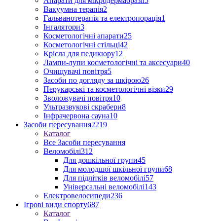
Апарати для мікродермабразії
5
Вакуумна терапія
2
Гальванотерапія та електропорація
1
Інгалятори
3
Косметологічні апарати
25
Косметологічні стільці
42
Крісла для педикюру
12
Лампи-лупи косметологічні та аксесуари
40
Очищувачі повітря
5
Засоби по догляду за шкірою
26
Перукарські та косметологічні візки
29
Зволожувачі повітря
10
Ультразвукові скрабери
8
Інфрачервона сауна
10
Засоби пересування
2219
Каталог
Все Засоби пересування
Веломобілі
312
Для дошкільної групи
45
Для молодшої шкільної групи
68
Для підлітків веломобілі
57
Універсальні веломобілі
143
Електровелосипеди
236
Ігрові види спорту
687
Каталог