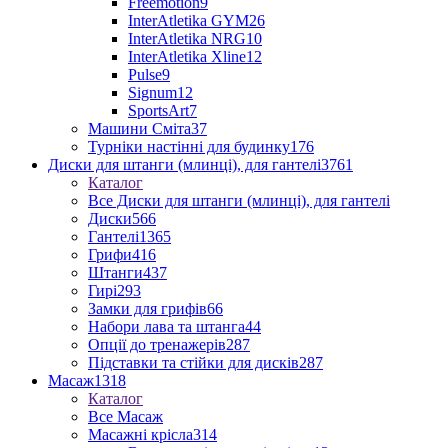
Freemotion
9
InterAtletika GYM
26
InterAtletika NRG
10
InterAtletika Xline
12
Pulse
9
Signum
12
SportsArt
7
Машини Сміта
37
Турніки настінні для будинку
176
Диски для штанги (млинці), для гантелі
3761
Каталог
Все Диски для штанги (млинці), для гантелі
Диски
566
Гантелі
1365
Грифи
416
Штанги
437
Гирі
293
Замки для грифів
66
Набори лава та штанга
44
Опції до тренажерів
287
Підставки та стійки для дисків
287
Масаж
1318
Каталог
Все Масаж
Масажні крісла
314