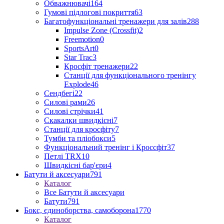
Обважнювачі
164
Гумові підлогові покриття
63
Багатофункціональні тренажери для залів
288
Impulse Zone (Crossfit)
2
Freemotion
0
SportsArt
0
Star Trac
3
Кросфіт тренажери
22
Станції для функціонального тренінгу
Explode
46
Сендбегі
22
Силові рами
26
Силові стрічки
41
Скакалки швидкісні
7
Станції для кросфіту
7
Тумби та пліобокси
5
Функціональний тренінг і Кроссфіт
37
Петлі TRX
10
Швидкісні бар'єри
4
Батути й аксесуари
791
Каталог
Все Батути й аксесуари
Батути
791
Бокс, єдиноборства, самоборона
1770
Каталог