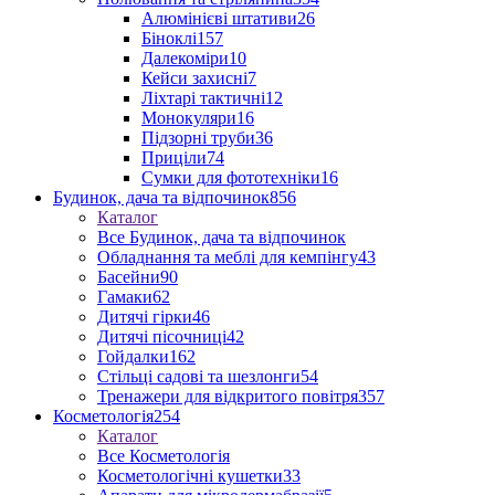
Алюмінієві штативи
26
Біноклі
157
Далекоміри
10
Кейси захисні
7
Ліхтарі тактичні
12
Монокуляри
16
Підзорні труби
36
Приціли
74
Сумки для фототехніки
16
Будинок, дача та відпочинок
856
Каталог
Все Будинок, дача та відпочинок
Обладнання та меблі для кемпінгу
43
Басейни
90
Гамаки
62
Дитячі гірки
46
Дитячі пісочниці
42
Гойдалки
162
Стільці садові та шезлонги
54
Тренажери для відкритого повітря
357
Косметологія
254
Каталог
Все Косметологія
Косметологічні кушетки
33