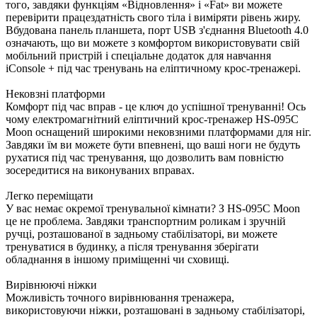
того, завдяки функціям «Відновлення» і «Fat» ви можете
перевірити працездатність свого тіла і виміряти рівень жиру.
Вбудована панель планшета, порт USB з'єднання Bluetooth 4.0
означають, що ви можете з комфортом використовувати свій
мобільний пристрій і спеціальне додаток для навчання
iConsole + під час тренувань на еліптичному крос-тренажері.
Нековзні платформи
Комфорт під час вправ - це ключ до успішної тренуванні! Ось
чому електромагнітний еліптичний крос-тренажер HS-095C
Moon оснащений широкими нековзними платформами для ніг.
Завдяки їм ви можете бути впевнені, що ваші ноги не будуть
рухатися під час тренування, що дозволить вам повністю
зосередитися на виконуваних вправах.
Легко переміщати
У вас немає окремої тренувальної кімнати? З HS-095C Moon
це не проблема. Завдяки транспортним роликам і зручній
ручці, розташованої в задньому стабілізаторі, ви можете
тренуватися в будинку, а після тренування зберігати
обладнання в іншому приміщенні чи сховищі.
Вирівнюючі ніжки
Можливість точного вирівнювання тренажера,
використовуючи ніжки, розташовані в задньому стабілізаторі,