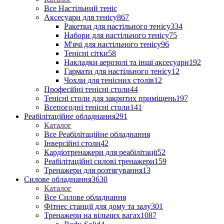
Все Настільний теніс
Аксесуари для тенісу
867
Ракетки для настільного тенісу
334
Набори для настільного тенісу
75
М'ячі для настільного тенісу
96
Тенісні сітки
58
Накладки аерозолі та інші аксесуари
192
Гармати для настільного тенісу
12
Чохли для тенісних столів
12
Професійні тенісні столи
44
Тенісні столи для закритих приміщень
197
Всепогодні тенісні столи
141
Реабілітаційне обладнання
291
Каталог
Все Реабілітаційне обладнання
Інверсійні столи
42
Кардіотренажери для реабілітації
52
Реабілітаційні силові тренажери
159
Тренажери для розтягування
13
Силове обладнання
3630
Каталог
Все Силове обладнання
Фітнес станції для дому та залу
301
Тренажери на вільних вагах
1087