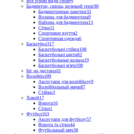
Все Ігрові види спорту
Бадмінтон, сквош, великий теніс
90
Бадминтонные ракетки
32
Воланы для бадминтона
9
Наборы для бадминтона
13
Сітки
11
Спортивне взуття
2
Спортивная одежда
6
Баскетбол
317
Баскетбольні стійки
108
Баскетбольні щити
82
Баскетбольные кольца
19
Баскетбольні м'ячі
108
Біг на дистанції
1
Волейбол
99
Аксесуари для волейболу
9
Волейбольный мячи
87
Стійки
3
Хокей
17
Ворота
16
Сітки
1
Футбол
163
Аксесуари для футболу
57
Ворота та сітки
44
Футбольный мяч
38