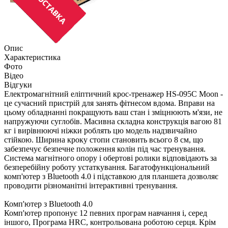
Опис
Характеристика
Фото
Відео
Відгуки
Електромагнітний еліптичний крос-тренажер HS-095C Moon -
це сучасний пристрій для занять фітнесом вдома. Вправи на
цьому обладнанні покращують ваш стан і зміцнюють м'язи, не
напружуючи суглобів. Масивна складна конструкція вагою 81
кг і вирівнюючі ніжки роблять цю модель надзвичайно
стійкою. Ширина кроку стопи становить всього 8 см, що
забезпечує безпечне положення колін під час тренування.
Система магнітного опору і обертові ролики відповідають за
безперебійну роботу устаткування. Багатофункціональний
комп'ютер з Bluetooth 4.0 і підставкою для планшета дозволяє
проводити різноманітні інтерактивні тренування.
Комп'ютер з Bluetooth 4.0
Комп'ютер пропонує 12 певних програм навчання і, серед
іншого, Програма HRC, контрольована роботою серця. Крім