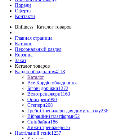
Поради
Оферта
Контакти
Bhfitness | Каталог товаров
Главная страница
Каталог
Персональный раздел
Корзина
Заказ
Каталог товаров
Кардіо обладнання
4118
Каталог
Все Кардіо обладнання
Бігові доріжки
1272
Велотренажери
1163
Орбітреки
990
Степери
208
Гребні тренажери для дому та залу
236
Вібраційні платформи
52
Спінбайки
186
Лижні тренажери
16
Настільний теніс
1237
Каталог