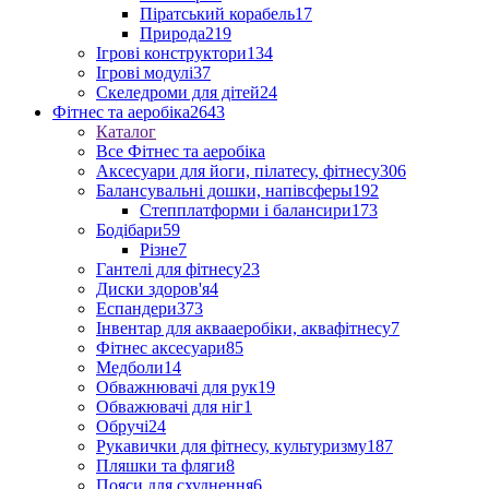
Піратський корабель
17
Природа
219
Ігрові конструктори
134
Ігрові модулі
37
Скеледроми для дітей
24
Фітнес та аеробіка
2643
Каталог
Все Фітнес та аеробіка
Аксесуари для йоги, пілатесу, фітнесу
306
Балансувальні дошки, напівсферы
192
Степплатформи і балансири
173
Бодібари
59
Різне
7
Гантелі для фітнесу
23
Диски здоров'я
4
Еспандери
373
Інвентар для аквааеробіки, аквафітнесу
7
Фітнес аксесуари
85
Медболи
14
Обважнювачі для рук
19
Обважювачі для ніг
1
Обручі
24
Рукавички для фітнесу, культуризму
187
Пляшки та фляги
8
Пояси для схуднення
6