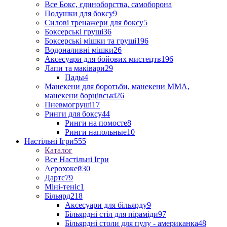
Все Бокс, єдиноборства, самоборона
Подушки для боксу
9
Силові тренажери для боксу
5
Боксерські груші
36
Боксерські мішки та груші
196
Водоналивні мішки
26
Аксесуари для бойових мистецтв
196
Лапи та маківари
29
Пады
4
Манекени для боротьби, манекени ММА,
манекени борцівські
26
Пневмогруші
17
Ринги для боксу
44
Ринги на помосте
8
Ринги напольные
10
Настільні Ігри
555
Каталог
Все Настільні Ігри
Аерохокей
30
Дартс
79
Міні-теніс
1
Більярд
218
Аксесуари для більярду
9
Більярдні стіл для піраміди
97
Більярдні столи для пулу - американка
48