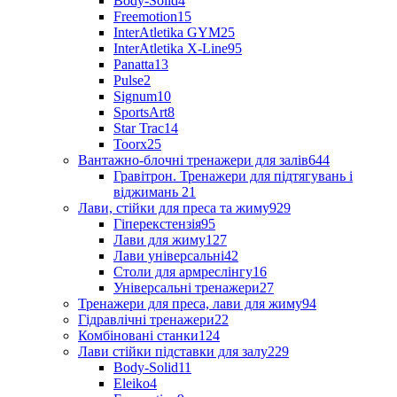
Body-Solid
4
Freemotion
15
InterAtletika GYM
25
InterAtletika X-Line
95
Panatta
13
Pulse
2
Signum
10
SportsArt
8
Star Trac
14
Toorx
25
Вантажно-блочні тренажери для залів
644
Гравітрон. Тренажери для підтягувань і
віджимань
21
Лави, стійки для преса та жиму
929
Гіперекстензія
95
Лави для жиму
127
Лави універсальні
42
Столи для армреслінгу
16
Універсальні тренажери
27
Тренажери для преса, лави для жиму
94
Гідравлічні тренажери
22
Комбіновані станки
124
Лави стійки підставки для залу
229
Body-Solid
11
Eleiko
4