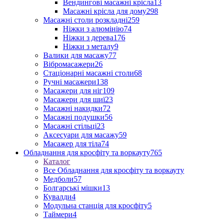
Вендингові масажні крісла
13
Масажні крісла для дому
298
Масажні столи розкладні
259
Ніжки з алюмінію
74
Ніжки з дерева
176
Ніжки з металу
9
Валики для масажу
77
Вібромасажери
26
Стаціонарні масажні столи
68
Ручні масажери
138
Масажери для ніг
109
Масажери для шиї
23
Масажні накидки
72
Масажні подушки
56
Масажні стільці
23
Аксесуари для масажу
59
Масажер для тіла
74
Обладнання для кросфіту та воркауту
765
Каталог
Все Обладнання для кросфіту та воркауту
Медболи
57
Болгарські мішки
13
Кувалди
4
Модульна станція для кросфіту
5
Таймери
4