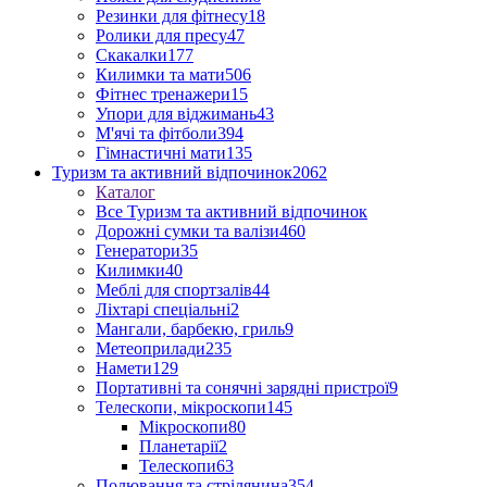
Резинки для фітнесу
18
Ролики для пресу
47
Скакалки
177
Килимки та мати
506
Фітнес тренажери
15
Упори для віджимань
43
М'ячі та фітболи
394
Гімнастичні мати
135
Туризм та активний відпочинок
2062
Каталог
Все Туризм та активний відпочинок
Дорожні сумки та валізи
460
Генератори
35
Килимки
40
Меблі для спортзалів
44
Ліхтарі спеціальні
2
Мангали, барбекю, гриль
9
Метеоприлади
235
Намети
129
Портативні та сонячні зарядні пристрої
9
Телескопи, мікроскопи
145
Мікроскопи
80
Планетарії
2
Телескопи
63
Полювання та стрілянина
354