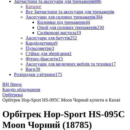
Запчастини та аксесуари для тренажерів
886
Каталог
Все Запчастини та аксесуари для тренажерів
Аксесуари для силових тренажерів
304
Килимки під тренажери
44
Опції для силових тренажерів
230
Силіконові мастила
19
Аксесуари для батутів
252
Кардіодатчики
9
Пульсометри
3
Стійки для зберігання
1
Фітнес-браслети
15
Аксесуари для медичних меблів та техніки
17
Ваги
39
Розпродаж з вітрини
175
BH fitness
Кардіо обладнання
Орбітреки
Орбітрек Hop-Sport HS-095C Moon Чорний купити в Києві
Орбітрек Hop-Sport HS-095C
Moon Чорний (18785)