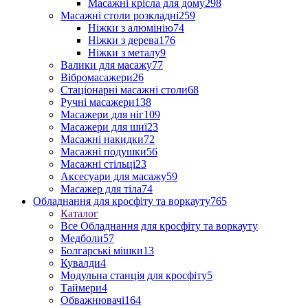
Масажні крісла для дому
298
Масажні столи розкладні
259
Ніжки з алюмінію
74
Ніжки з дерева
176
Ніжки з металу
9
Валики для масажу
77
Вібромасажери
26
Стаціонарні масажні столи
68
Ручні масажери
138
Масажери для ніг
109
Масажери для шиї
23
Масажні накидки
72
Масажні подушки
56
Масажні стільці
23
Аксесуари для масажу
59
Масажер для тіла
74
Обладнання для кросфіту та воркауту
765
Каталог
Все Обладнання для кросфіту та воркауту
Медболи
57
Болгарські мішки
13
Кувалди
4
Модульна станція для кросфіту
5
Таймери
4
Обважнювачі
164