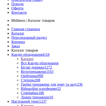
Поради
Оферта
Контакти
Bhfitness | Каталог товаров
Главная страница
Каталог
Персональный раздел
Корзина
Заказ
Каталог товаров
Кардіо обладнання
4118
Каталог
Все Кардіо обладнання
Бігові доріжки
1272
Велотренажери
1163
Орбітреки
990
Степери
208
Гребні тренажери для дому та залу
236
Вібраційні платформи
52
Спінбайки
186
Лижні тренажери
16
Настільний теніс
1237
Каталог