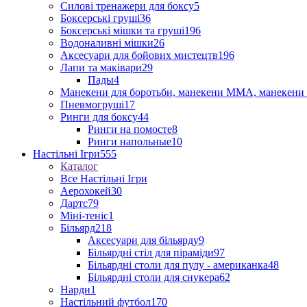
Силові тренажери для боксу
5
Боксерські груші
36
Боксерські мішки та груші
196
Водоналивні мішки
26
Аксесуари для бойових мистецтв
196
Лапи та маківари
29
Пады
4
Манекени для боротьби, манекени ММА, манекени 
Пневмогруші
17
Ринги для боксу
44
Ринги на помосте
8
Ринги напольные
10
Настільні Ігри
555
Каталог
Все Настільні Ігри
Аерохокей
30
Дартс
79
Міні-теніс
1
Більярд
218
Аксесуари для більярду
9
Більярдні стіл для піраміди
97
Більярдні столи для пулу - американка
48
Більярдні столи для снукера
62
Нарди
1
Настільний футбол
170