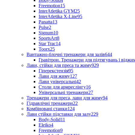
Body-Solid
4
Freemotion
15
InterAtletika GYM
25
InterAtletika X-Line
95
Panatta
13
Pulse
2
Signum
10
SportsArt
8
Star Trac
14
Toorx
25
Вантажно-блочні тренажери для залів
644
Гравітрон. Тренажери для підтягувань і відж
Лави, стійки для преса та жиму
929
Гіперекстензія
95
Лави для жиму
127
Лави універсальні
42
Столи для армреслінгу
16
Універсальні тренажери
27
Тренажери для преса, лави для жиму
94
Гідравлічні тренажери
22
Комбіновані станки
124
Лави стійки підставки для залу
229
Body-Solid
11
Eleiko
4
Freemotion
9