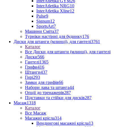
InterAtletika GYM
26
InterAtletika NRG
10
InterAtletika Xline
12
Pulse
9
Signum
12
SportsArt
7
Машини Сміта
37
Турніки настінні для будинку
176
Диски для штанги (млинці), для гантелі
3761
Каталог
Все Диски для штанги (млинці), для гантелі
Диски
566
Гантелі
1365
Грифи
416
Штанги
437
Гирі
293
Замки для грифів
66
Набори лава та штанга
44
Опції до тренажерів
287
Підставки та стійки для дисків
287
Масаж
1318
Каталог
Все Масаж
Масажні крісла
314
Вендингові масажні крісла
13