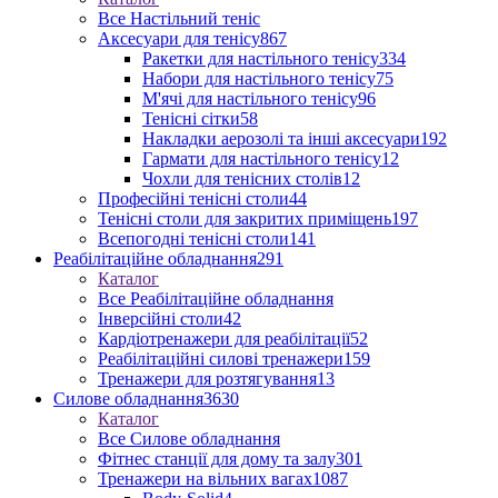
Все Настільний теніс
Аксесуари для тенісу
867
Ракетки для настільного тенісу
334
Набори для настільного тенісу
75
М'ячі для настільного тенісу
96
Тенісні сітки
58
Накладки аерозолі та інші аксесуари
192
Гармати для настільного тенісу
12
Чохли для тенісних столів
12
Професійні тенісні столи
44
Тенісні столи для закритих приміщень
197
Всепогодні тенісні столи
141
Реабілітаційне обладнання
291
Каталог
Все Реабілітаційне обладнання
Інверсійні столи
42
Кардіотренажери для реабілітації
52
Реабілітаційні силові тренажери
159
Тренажери для розтягування
13
Силове обладнання
3630
Каталог
Все Силове обладнання
Фітнес станції для дому та залу
301
Тренажери на вільних вагах
1087