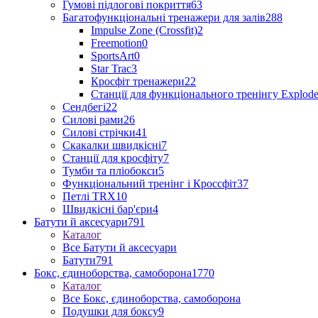
Гумові підлогові покриття
63
Багатофункціональні тренажери для залів
288
Impulse Zone (Crossfit)
2
Freemotion
0
SportsArt
0
Star Trac
3
Кросфіт тренажери
22
Станції для функціонального тренінгу Explod
Сендбегі
22
Силові рами
26
Силові стрічки
41
Скакалки швидкісні
7
Станції для кросфіту
7
Тумби та пліобокси
5
Функціональний тренінг і Кроссфіт
37
Петлі TRX
10
Швидкісні бар'єри
4
Батути й аксесуари
791
Каталог
Все Батути й аксесуари
Батути
791
Бокс, єдиноборства, самоборона
1770
Каталог
Все Бокс, єдиноборства, самоборона
Подушки для боксу
9